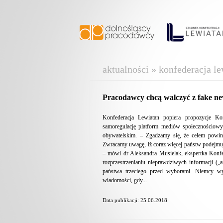
aktualności » konfederacja le
Pracodawcy chcą walczyć z fake n
Konfederacja Lewiatan popiera propozycje Ko
samoregulację platform mediów społecznościow
obywatelskim. – Zgadzamy się, że celem powinn
Zwracamy uwagę, iż coraz więcej państw podejmuj
– mówi dr Aleksandra Musielak, ekspertka Konfed
rozprzestrzenianiu nieprawdziwych informacji („
państwa trzeciego przed wyborami. Niemcy wy
wiadomości, gdy...
Data publikacji: 25.06.2018