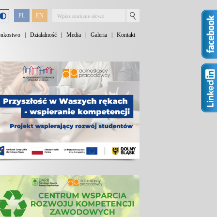
PL
EN
onkostwo
|
Działalność
|
Media
|
Galeria
|
Kontakt