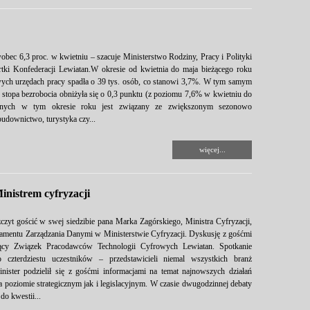
obec 6,3 proc. w kwietniu – szacuje Ministerstwo Rodziny, Pracy i Polityki
tki Konfederacji Lewiatan.W okresie od kwietnia do maja bieżącego roku
wych urzędach pracy spadła o 39 tys. osób, co stanowi 3,7%. W tym samym
 stopa bezrobocia obniżyła się o 0,3 punktu (z poziomu 7,6% w kwietniu do
tnych w tym okresie roku jest związany ze zwiększonym sezonowo
udownictwo, turystyka czy...
więcej...
nistrem cyfryzacji
czyt gościć w swej siedzibie pana Marka Zagórskiego, Ministra Cyfryzacji,
amentu Zarządzania Danymi w Ministerstwie Cyfryzacji. Dyskusję z gośćmi
jący Związek Pracodawców Technologii Cyfrowych Lewiatan. Spotkanie
o czterdziestu uczestników – przedstawicieli niemal wszystkich branż
ister podzielił się z gośćmi informacjami na temat najnowszych działań
 poziomie strategicznym jak i legislacyjnym. W czasie dwugodzinnej debaty
do kwestii...