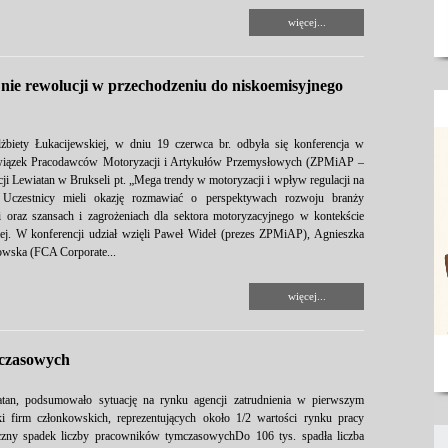
więcej...
 nie rewolucji w przechodzeniu do niskoemisyjnego
lżbiety Łukacijewskiej, w dniu 19 czerwca br. odbyła się konferencja w
Związek Pracodawców Motoryzacji i Artykułów Przemysłowych (ZPMiAP –
ji Lewiatan w Brukseli pt. „Mega trendy w motoryzacji i wpływ regulacji na
i. Uczestnicy mieli okazję rozmawiać o perspektywach rozwoju branży
 oraz szansach i zagrożeniach dla sektora motoryzacyjnego w kontekście
iej. W konferencji udział wzięli Paweł Wideł (prezes ZPMiAP), Agnieszka
owska (FCA Corporate...
więcej...
mczasowych
tan, podsumowało sytuację na rynku agencji zatrudnienia w pierwszym
i firm członkowskich, reprezentujących około 1/2 wartości rynku pracy
naczny spadek liczby pracowników tymczasowychDo 106 tys. spadła liczba