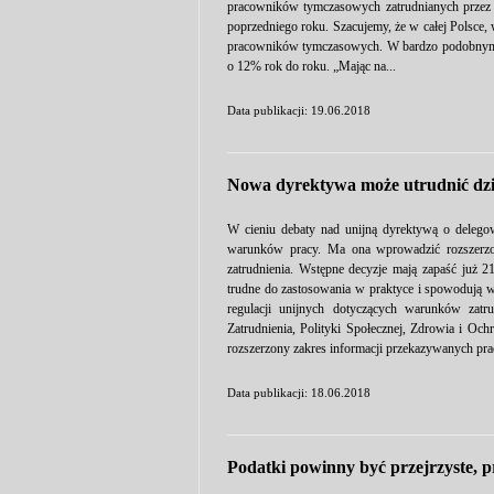
pracowników tymczasowych zatrudnianych przez
poprzedniego roku. Szacujemy, że w całej Polsce,
pracowników tymczasowych. W bardzo podobnym t
o 12% rok do roku. „Mając na...
Data publikacji: 19.06.2018
Nowa dyrektywa może utrudnić dz
W cieniu debaty nad unijną dyrektywą o delego
warunków pracy. Ma ona wprowadzić rozszerzo
zatrudnienia. Wstępne decyzje mają zapaść już 
trudne do zastosowania w praktyce i spowodują 
regulacji unijnych dotyczących warunków zatr
Zatrudnienia, Polityki Społecznej, Zdrowia i
rozszerzony zakres informacji przekazywanych pr
Data publikacji: 18.06.2018
Podatki powinny być przejrzyste, pr