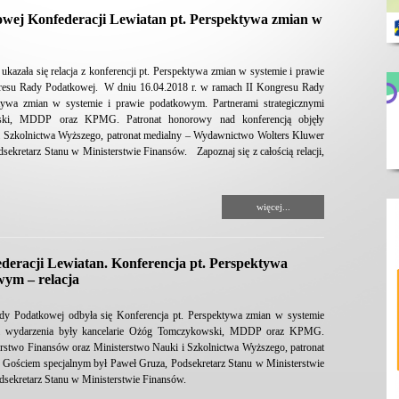
owej Konfederacji Lewiatan pt. Perspektywa zmian w
ała się relacja z konferencji pt. Perspektywa zmian w systemie i prawie
resu Rady Podatkowej. W dniu 16.04.2018 r. w ramach II Kongresu Rady
tywa zmian w systemie i prawie podatkowym. Partnerami strategicznymi
wski, MDDP oraz KPMG. Patronat honorowy nad konferencją objęły
i Szkolnictwa Wyższego, patronat medialny – Wydawnictwo Wolters Kluwer
ekretarz Stanu w Ministerstwie Finansów. Zapoznaj się z całością relacji,
więcej...
deracji Lewiatan. Konferencja pt. Perspektywa
wym – relacja
y Podatkowej odbyła się Konferencja pt. Perspektywa zmian w systemie
ymi wydarzenia były kancelarie Ożóg Tomczykowski, MDDP oraz KPMG.
erstwo Finansów oraz Ministerstwo Nauki i Szkolnictwa Wyższego, patronat
Gościem specjalnym był Paweł Gruza, Podsekretarz Stanu w Ministerstwie
sekretarz Stanu w Ministerstwie Finansów.