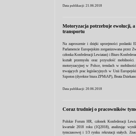
Data publikacji: 21.06.2018
Motoryzacja potrzebuje ewolucji, a
transportu
Na zaproszenie i dzięki uprzejmości posłanki E
Parlamencie Europejskim zorganizowana przez 
członka Konfederacji Lewiatan) i Biuro Konfederac
kształt przemysłu oraz przyszłość mobilnośc
motoryzacyjnej w Polsce, trendach w mobilności
trwających prac legislacyjnych w Unii Europejsk
Szpoton (dyrektor biura ZPMiAP), Beata Dziekan
Data publikacji: 20.06.2018
Coraz trudniej o pracowników ty
Polskie Forum HR, członek Konfederacji Lewia
kwartale 2018 roku (1Q2018), analizując wynik
tymczasowej i 1/3 rynku rekrutacji stałych. Z