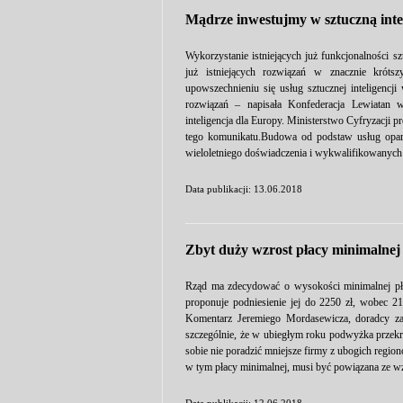
Mądrze inwestujmy w sztuczną inte
Wykorzystanie istniejących już funkcjonalności s
już istniejących rozwiązań w znacznie króts
upowszechnieniu się usług sztucznej inteligencj
rozwiązań – napisała Konfederacja Lewiatan 
inteligencja dla Europy. Ministerstwo Cyfryzacji 
tego komunikatu.Budowa od podstaw usług opart
wieloletniego doświadczenia i wykwalifikowanych 
Data publikacji: 13.06.2018
Zbyt duży wzrost płacy minimalne
Rząd ma zdecydować o wysokości minimalnej pła
proponuje podniesienie jej do 2250 zł, wobec 2
Komentarz Jeremiego Mordasewicza, doradcy za
szczególnie, że w ubiegłym roku podwyżka przekr
sobie nie poradzić mniejsze firmy z ubogich regio
w tym płacy minimalnej, musi być powiązana ze w