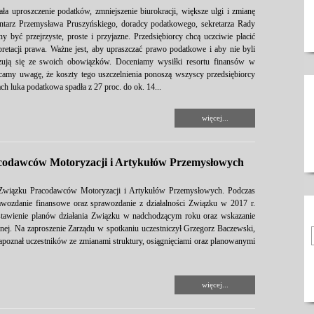
ła uproszczenie podatków, zmniejszenie biurokracji, większe ulgi i zmianę
tarz Przemysława Pruszyńskiego, doradcy podatkowego, sekretarza Rady
 być przejrzyste, proste i przyjazne. Przedsiębiorcy chcą uczciwie płacić
terpretacji prawa. Ważne jest, aby upraszczać prawo podatkowe i aby nie byli
wiązują się ze swoich obowiązków. Doceniamy wysiłki resortu finansów w
camy uwagę, że koszty tego uszczelnienia ponoszą wszyscy przedsiębiorcy
ch luka podatkowa spadła z 27 proc. do ok. 14...
więcej...
odawców Motoryzacji i Artykułów Przemysłowych
 Związku Pracodawców Motoryzacji i Artykułów Przemysłowych. Podczas
rawozdanie finansowe oraz sprawozdanie z działalności Związku w 2017 r.
tawienie planów działania Związku w nadchodzącym roku oraz wskazanie
nej. Na zaproszenie Zarządu w spotkaniu uczestniczył Grzegorz Baczewski,
zapoznał uczestników ze zmianami struktury, osiągnięciami oraz planowanymi
więcej...