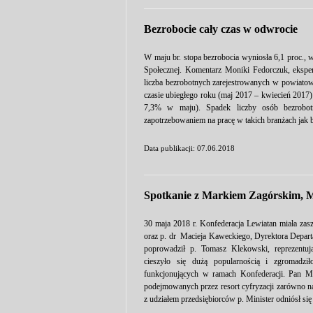
Bezrobocie cały czas w odwrocie
W maju br. stopa bezrobocia wyniosła 6,1 proc., w
Społecznej. Komentarz Moniki Fedorczuk, eksper
liczba bezrobotnych zarejestrowanych w powiato
czasie ubiegłego roku (maj 2017 – kwiecień 2017)
7,3% w maju). Spadek liczby osób bezrobo
zapotrzebowaniem na pracę w takich branżach jak b
Data publikacji: 07.06.2018
Spotkanie z Markiem Zagórskim, Mi
30 maja 2018 r. Konfederacja Lewiatan miała zasz
oraz p. dr Macieja Kaweckiego, Dyrektora Depart
poprowadził p. Tomasz Klekowski, reprezentu
cieszyło się dużą popularnością i zgromadził
funkcjonujących w ramach Konfederacji. Pan Min
podejmowanych przez resort cyfryzacji zarówno na
z udziałem przedsiębiorców p. Minister odniósł się 