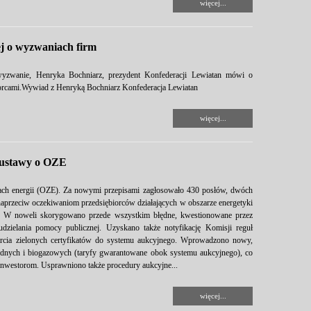
więcej...
ej o wyzwaniach firm
zwanie, Henryka Bochniarz, prezydent Konfederacji Lewiatan mówi o
biorcami.Wywiad z Henryką Bochniarz Konfederacja Lewiatan
więcej...
j ustawy o OZE
ach energii (OZE). Za nowymi przepisami zagłosowało 430 posłów, dwóch
naprzeciw oczekiwaniom przedsiębiorców działających w obszarze energetyki
. W noweli skorygowano przede wszystkim błędne, kwestionowane przez
udzielania pomocy publicznej. Uzyskano także notyfikację Komisji reguł
parcia zielonych certyfikatów do systemu aukcyjnego. Wprowadzono nowy,
wodnych i biogazowych (taryfy gwarantowane obok systemu aukcyjnego), co
inwestorom. Usprawniono także procedury aukcyjne...
więcej...