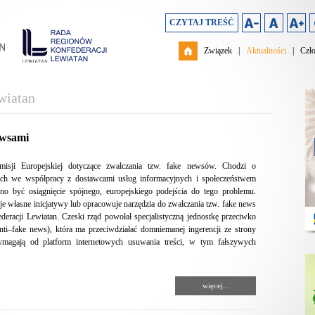
CZYTAJ TREŚĆ
Związek
|
Aktualności
|
Czł
wiatan
ewsami
misji Europejskiej dotyczące zwalczania tzw. fake newsów. Chodzi o
ych we współpracy z dostawcami usług informacyjnych i społeczeństwem
o być osiągnięcie spójnego, europejskiego podejścia do tego problemu.
e własne inicjatywy lub opracowuje narzędzia do zwalczania tzw. fake news
eracji Lewiatan. Czeski rząd powołał specjalistyczną jednostkę przeciwko
anti–fake news), która ma przeciwdziałać domniemanej ingerencji ze strony
magają od platform internetowych usuwania treści, w tym fałszywych
więcej...