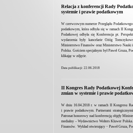
Relacja z konferencji Rady Podatk
systemie i prawie podatkowym
W czerwcowym numerze Przeglądu Podatkowego ukaz
podatkowym, która odbyła się w ramach II Kong
Podatkowej odbyła się Konferencja pt. Perspek
wydarzenia były kancelarie Ożóg Tomczyko
Ministerstwo Finansów oraz Ministerstwo Nauki 
Polska. Gościem specjalnym był Paweł Gruza, Pods
klikając w zdjęcie.
Data publikacji: 22.06.2018
II Kongres Rady Podatkowej Konfe
zmian w systemie i prawie podatko
W dniu 16.04.2018 r. w ramach II Kongresu Rad
i prawie podatkowym. Partnerami strategiczn
Patronat honorowy nad konferencją objęły Minist
medialny – Wydawnictwo Wolters Kluwer Polska. 
Finansów. Wykład otwierający − Paweł Gruza, Pod