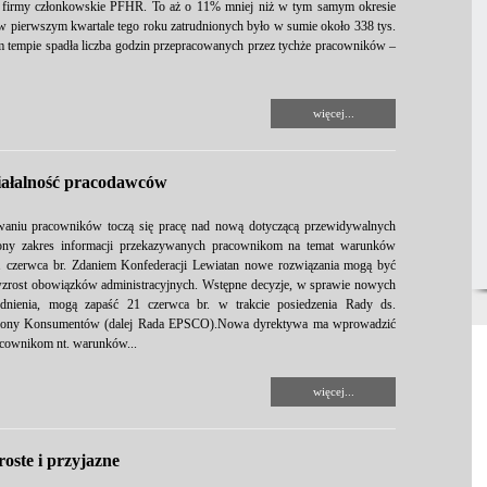
 firmy członkowskie PFHR. To aż o 11% mniej niż w tym samym okresie
 w pierwszym kwartale tego roku zatrudnionych było w sumie około 338 tys.
empie spadła liczba godzin przepracowanych przez tychże pracowników –
więcej...
iałalność pracodawców
waniu pracowników toczą się pracę nad nową dotyczącą przewidywalnych
ny zakres informacji przekazywanych pracownikom na temat warunków
21 czerwca br. Zdaniem Konfederacji Lewiatan nowe rozwiązania mogą być
wzrost obowiązków administracyjnych. Wstępne decyzje, w sprawie nowych
udnienia, mogą zapaść 21 czerwca br. w trakcie posiedzenia Rady ds.
 Ochrony Konsumentów (dalej Rada EPSCO).Nowa dyrektywa ma wprowadzić
acownikom nt. warunków...
więcej...
oste i przyjazne