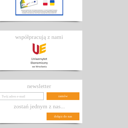
współpracują z nami
newsletter
zostań jednym z nas...