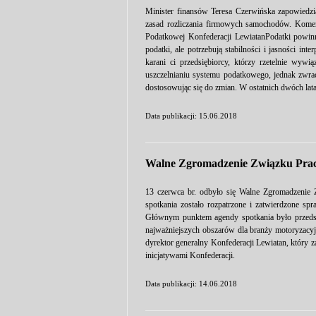
Minister finansów Teresa Czerwińska zapowiedzia
zasad rozliczania firmowych samochodów. Komen
Podatkowej Konfederacji LewiatanPodatki powinny
podatki, ale potrzebują stabilności i jasności in
karani ci przedsiębiorcy, którzy rzetelnie wy
uszczelnianiu systemu podatkowego, jednak zwra
dostosowując się do zmian. W ostatnich dwóch lata
Data publikacji: 15.06.2018
Walne Zgromadzenie Związku Prac
13 czerwca br. odbyło się Walne Zgromadzenie
spotkania zostało rozpatrzone i zatwierdzone sp
Głównym punktem agendy spotkania było przeds
najważniejszych obszarów dla branży motoryzacyj
dyrektor generalny Konfederacji Lewiatan, który 
inicjatywami Konfederacji.
Data publikacji: 14.06.2018