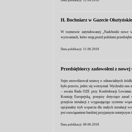
Data publikacji: 12.06.2018
H. Bochniarz w Gazecie Olsztyński
W rozmowie zatytułowanej „Nadchodzi nowe wy
wyzwaniach, które stoją przed polskimi przedsię
Data publikacji: 11.06.2018
Przedsiębiorcy zadowoleni z nowe
Sejm znowelizował ustawę o odnawialnych źródł
było przeciw, jeden się wstrzymał. Wychodzi ona 
– uważa Rada OZE przy Konfederacji Lewiatan
Komisję Europejską, przepisy dotyczące zasad 
przejścia instalacji z wygasającego systemu ws
opcjonalny tryb wsparcia dla małych instalacji 
jest rozwiązaniem bardziej przyjaznym mniejszym 
Data publikacji: 08.06.2018