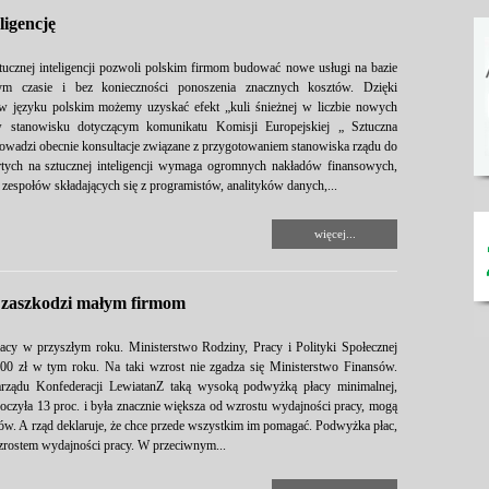
ligencję
ztucznej inteligencji pozwoli polskim firmom budować nowe usługi na bazie
zym czasie i bez konieczności ponoszenia znacznych kosztów. Dzięki
i w języku polskim możemy uzyskać efekt „kuli śnieżnej w liczbie nowych
w stanowisku dotyczącym komunikatu Komisji Europejskiej „ Sztuczna
prowadzi obecnie konsultacje związane z przygotowaniem stanowiska rządu do
ych na sztucznej inteligencji wymaga ogromnych nakładów finansowych,
zespołów składających się z programistów, analityków danych,...
więcej...
j zaszkodzi małym firmom
cy w przyszłym roku. Ministerstwo Rodziny, Pracy i Polityki Społecznej
100 zł w tym roku. Na taki wzrost nie zgadza się Ministerstwo Finansów.
rządu Konfederacji LewiatanZ taką wysoką podwyżką płacy minimalnej,
oczyła 13 proc. i była znacznie większa od wzrostu wydajności pracy, mogą
nów. A rząd deklaruje, że chce przede wszystkim im pomagać. Podwyżka płac,
zrostem wydajności pracy. W przeciwnym...