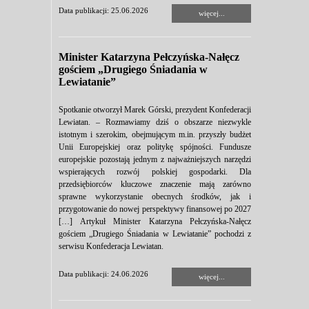
Data publikacji: 25.06.2026
więcej...
Minister Katarzyna Pełczyńska-Nałęcz
gościem „Drugiego Śniadania w
Lewiatanie”
Spotkanie otworzył Marek Górski, prezydent Konfederacji
Lewiatan. – Rozmawiamy dziś o obszarze niezwykle
istotnym i szerokim, obejmującym m.in. przyszły budżet
Unii Europejskiej oraz politykę spójności. Fundusze
europejskie pozostają jednym z najważniejszych narzędzi
wspierających rozwój polskiej gospodarki. Dla
przedsiębiorców kluczowe znaczenie mają zarówno
sprawne wykorzystanie obecnych środków, jak i
przygotowanie do nowej perspektywy finansowej po 2027
[…] Artykuł Minister Katarzyna Pełczyńska-Nałęcz
gościem „Drugiego Śniadania w Lewiatanie” pochodzi z
serwisu Konfederacja Lewiatan.
Data publikacji: 24.06.2026
więcej...