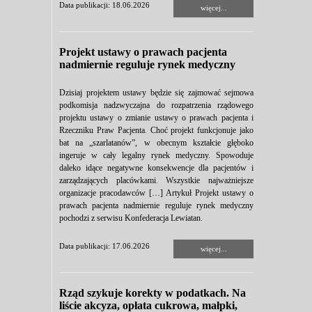
Data publikacji: 18.06.2026
więcej...
Projekt ustawy o prawach pacjenta
nadmiernie reguluje rynek medyczny
Dzisiaj projektem ustawy będzie się zajmować sejmowa
podkomisja nadzwyczajna do rozpatrzenia rządowego
projektu ustawy o zmianie ustawy o prawach pacjenta i
Rzeczniku Praw Pacjenta. Choć projekt funkcjonuje jako
bat na „szarlatanów”, w obecnym kształcie głęboko
ingeruje w cały legalny rynek medyczny. Spowoduje
daleko idące negatywne konsekwencje dla pacjentów i
zarządzających placówkami. Wszystkie najważniejsze
organizacje pracodawców […] Artykuł Projekt ustawy o
prawach pacjenta nadmiernie reguluje rynek medyczny
pochodzi z serwisu Konfederacja Lewiatan.
Data publikacji: 17.06.2026
więcej...
Rząd szykuje korekty w podatkach. Na
liście akcyza, opłata cukrowa, małpki,