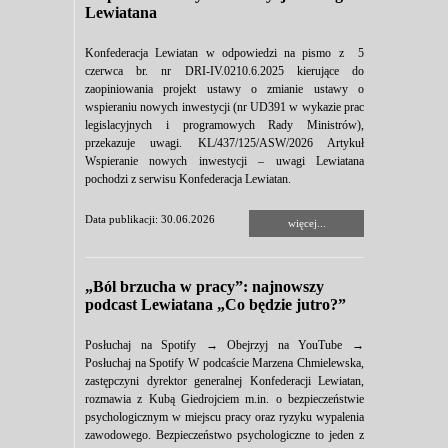
Lewiatana
Konfederacja Lewiatan w odpowiedzi na pismo z 5
czerwca br. nr DRI-IV.0210.6.2025 kierujące do
zaopiniowania projekt ustawy o zmianie ustawy o
wspieraniu nowych inwestycji (nr UD391 w wykazie prac
legislacyjnych i programowych Rady Ministrów),
przekazuje uwagi. KL/437/125/ASW/2026 Artykuł
Wspieranie nowych inwestycji – uwagi Lewiatana
pochodzi z serwisu Konfederacja Lewiatan.
Data publikacji: 30.06.2026
więcej...
„Ból brzucha w pracy”: najnowszy
podcast Lewiatana „Co będzie jutro?”
Posłuchaj na Spotify → Obejrzyj na YouTube →
Posłuchaj na Spotify W podcaście Marzena Chmielewska,
zastępczyni dyrektor generalnej Konfederacji Lewiatan,
rozmawia z Kubą Giedrojciem m.in. o bezpieczeństwie
psychologicznym w miejscu pracy oraz ryzyku wypalenia
zawodowego. Bezpieczeństwo psychologiczne to jeden z