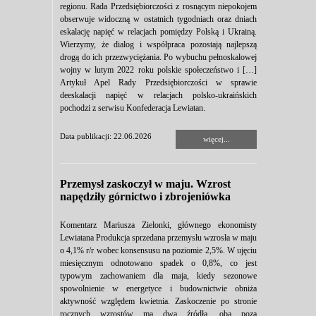
regionu. Rada Przedsiębiorczości z rosnącym niepokojem
obserwuje widoczną w ostatnich tygodniach oraz dniach
eskalację napięć w relacjach pomiędzy Polską i Ukrainą.
Wierzymy, że dialog i współpraca pozostają najlepszą
drogą do ich przezwyciężania. Po wybuchu pełnoskalowej
wojny w lutym 2022 roku polskie społeczeństwo i […]
Artykuł Apel Rady Przedsiębiorczości w sprawie
deeskalacji napięć w relacjach polsko-ukraińskich
pochodzi z serwisu Konfederacja Lewiatan.
Data publikacji: 22.06.2026
więcej...
Przemysł zaskoczył w maju. Wzrost
napędziły górnictwo i zbrojeniówka
Komentarz Mariusza Zielonki, głównego ekonomisty
Lewiatana Produkcja sprzedana przemysłu wzrosła w maju
o 4,1% r/r wobec konsensusu na poziomie 2,5%. W ujęciu
miesięcznym odnotowano spadek o 0,8%, co jest
typowym zachowaniem dla maja, kiedy sezonowe
spowolnienie w energetyce i budownictwie obniża
aktywność względem kwietnia. Zaskoczenie po stronie
rocznych wzrostów ma dwa źródła, oba poza