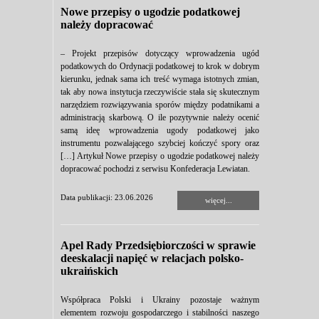
Nowe przepisy o ugodzie podatkowej
należy dopracować
– Projekt przepisów dotyczący wprowadzenia ugód
podatkowych do Ordynacji podatkowej to krok w dobrym
kierunku, jednak sama ich treść wymaga istotnych zmian,
tak aby nowa instytucja rzeczywiście stała się skutecznym
narzędziem rozwiązywania sporów między podatnikami a
administracją skarbową. O ile pozytywnie należy ocenić
samą ideę wprowadzenia ugody podatkowej jako
instrumentu pozwalającego szybciej kończyć spory oraz
[…] Artykuł Nowe przepisy o ugodzie podatkowej należy
dopracować pochodzi z serwisu Konfederacja Lewiatan.
Data publikacji: 23.06.2026
więcej...
Apel Rady Przedsiębiorczości w sprawie
deeskalacji napięć w relacjach polsko-
ukraińskich
Współpraca Polski i Ukrainy pozostaje ważnym
elementem rozwoju gospodarczego i stabilności naszego