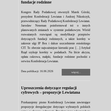
fundacje rodzinne
Kongres Rady Podatkowej otworzyli Marek Górski,
prezydent Konfederacji Lewiatan i Andrzej Nikończyk,
przewodniczący Rady Podatkowej Konfederacji Lewiatan.
Jarosław Neneman poinformował też o innych
planowanych zmianach w systemie podatkowym. Wśród
rozważanych rozwiązań są modyfikacje przepisów
dotyczących fundacji rodzinnych, a także korekty w
zakresie ulgi IP Box i dalsze uszczelnienie estońskiego
CIT. To obecnie najważniejsze kierunki prac […] Artykuł
Rząd szykuje korekty w podatkach. Na liście akcyza,
opłata cukrowa, małpki, fundacje rodzinne pochodzi z
serwisu Konfederacja Lewiatan.
Data publikacji: 16.06.2026
więcej...
Uproszczenia dotyczące regulacji
cyfrowych – propozycje Lewiatana
Przekazujemy pismo Konfederacji Lewiatan zawierające
propozycje deregulacyjne dotyczące wybranych polskich