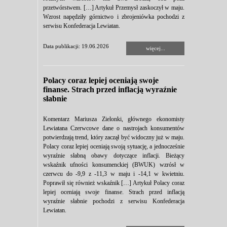
przetwórstwem. […] Artykuł Przemysł zaskoczył w maju.
Wzrost napędziły górnictwo i zbrojeniówka pochodzi z
serwisu Konfederacja Lewiatan.
Data publikacji: 19.06.2026
więcej...
Polacy coraz lepiej oceniają swoje
finanse. Strach przed inflacją wyraźnie
słabnie
Komentarz Mariusza Zielonki, głównego ekonomisty
Lewiatana Czerwcowe dane o nastrojach konsumentów
potwierdzają trend, który zaczął być widoczny już w maju.
Polacy coraz lepiej oceniają swoją sytuację, a jednocześnie
wyraźnie słabną obawy dotyczące inflacji. Bieżący
wskaźnik ufności konsumenckiej (BWUK) wzrósł w
czerwcu do -9,9 z -11,3 w maju i -14,1 w kwietniu.
Poprawił się również wskaźnik […] Artykuł Polacy coraz
lepiej oceniają swoje finanse. Strach przed inflacją
wyraźnie słabnie pochodzi z serwisu Konfederacja
Lewiatan.