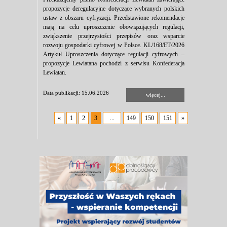
propozycje deregulacyjne dotyczące wybranych polskich
ustaw z obszaru cyfryzacji. Przedstawione rekomendacje
mają na celu uproszczenie obowiązujących regulacji,
zwiększenie przejrzystości przepisów oraz wsparcie
rozwoju gospodarki cyfrowej w Polsce. KL/168/ET/2026
Artykuł Uproszczenia dotyczące regulacji cyfrowych –
propozycje Lewiatana pochodzi z serwisu Konfederacja
Lewiatan.
Data publikacji: 15.06.2026
więcej...
«
1
2
3
...
149
150
151
»