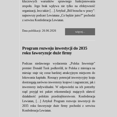
kluczowych warunków sprawnego funkcjonowania
zespołu. Jego brak wpływa nie tylko na efektywność
organizacji, lecz także […] Artykuł „Ból brzucha w pracy”:
najnowszy podcast Lewiatana „Co będzie jutro?” pochodzi
z serwisu Konfederacja Lewiatan.
Data publikacji: 26.06.2026
więcej...
Program rozwoju inwestycji do 2035
roku faworyzuje duże firmy
Podczas niedawnego wydarzenia „Polska Inwestuje”
premier Donald Tusk podkreślił, że Polska z miesiąca na
miesiąc staje się coraz bardziej atrakcyjnym miejscem do
lokowania kapitału. Rosnący potencjał inwestycyjny kraju
dostrzegają zarówno inwestorzy krajowi i zagraniczni, jak i
inwestorzy indywidualni. W odpowiedzi na ich potrzeby
rząd przyjął też pakiet rekomendacji mających ułatwić
działalność polskim przedsiębiorstwom. Konfederacja
Lewiatan, […] Artykuł Program rozwoju inwestycji do
2035 roku faworyzuje duże firmy pochodzi z serwisu
Konfederacja Lewiatan.