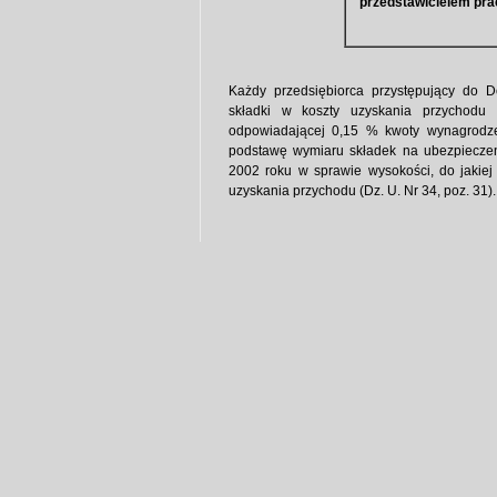
przedstawicielem pra
Każdy przedsiębiorca przystępujący do 
składki w koszty uzyskania przychodu
odpowiadającej 0,15 % kwoty wynagrodz
podstawę wymiaru składek na ubezpieczen
2002 roku w sprawie wysokości, do jakiej
uzyskania przychodu (Dz. U. Nr 34, poz. 31).