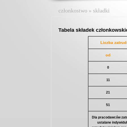
członkostwo » składki
Tabela składek członkowski
Liczba zatru
od
0
11
21
51
Dla pracodawców zatr
ustalane indywidu