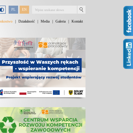
PL
EN
onkostwo
|
Działalność
|
Media
|
Galeria
|
Kontakt