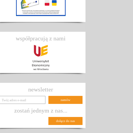
współpracują z nami
newsletter
zostań jednym z nas...