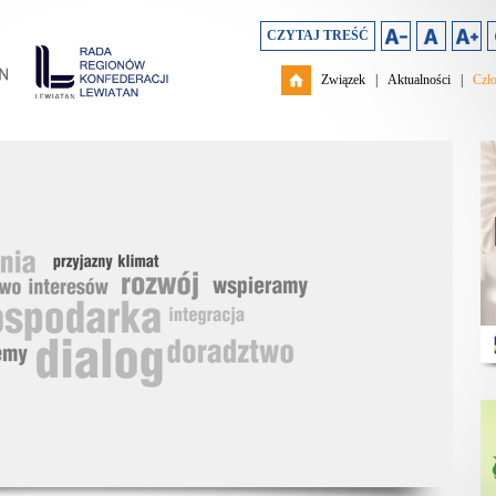
CZYTAJ TREŚĆ
Związek
|
Aktualności
|
Czł