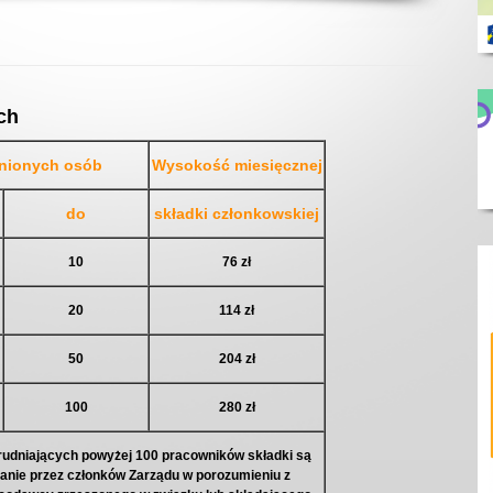
ch
dnionych osób
Wysokość miesięcznej
do
składki członkowskiej
10
76 zł
20
114 zł
50
204 zł
100
280 zł
udniających powyżej 100 pracowników składki są
lanie przez członków Zarządu w porozumieniu z