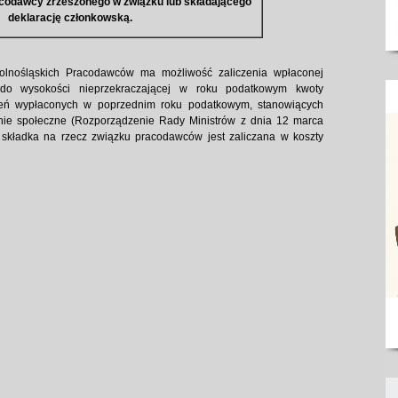
codawcy zrzeszonego w związku lub składającego
deklarację członkowską.
Dolnośląskich Pracodawców ma możliwość zaliczenia wpłaconej
 do wysokości nieprzekraczającej w roku podatkowym kwoty
eń wypłaconych w poprzednim roku podatkowym, stanowiących
ie społeczne (Rozporządzenie Rady Ministrów z dnia 12 marca
 składka na rzecz związku pracodawców jest zaliczana w koszty