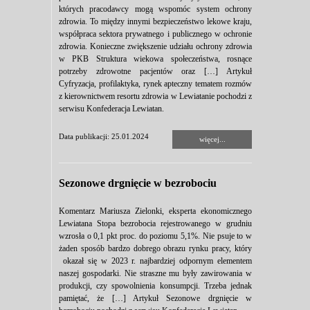
których pracodawcy mogą wspomóc system ochrony
zdrowia. To między innymi bezpieczeństwo lekowe kraju,
współpraca sektora prywatnego i publicznego w ochronie
zdrowia. Konieczne zwiększenie udziału ochrony zdrowia
w PKB Struktura wiekowa społeczeństwa, rosnące
potrzeby zdrowotne pacjentów oraz […] Artykuł
Cyfryzacja, profilaktyka, rynek apteczny tematem rozmów
z kierownictwem resortu zdrowia w Lewiatanie pochodzi z
serwisu Konfederacja Lewiatan.
Data publikacji: 25.01.2024
więcej...
Sezonowe drgnięcie w bezrobociu
Komentarz Mariusza Zielonki, eksperta ekonomicznego
Lewiatana Stopa bezrobocia rejestrowanego w grudniu
wzrosła o 0,1 pkt proc. do poziomu 5,1%. Nie psuje to w
żaden sposób bardzo dobrego obrazu rynku pracy, który
okazał się w 2023 r. najbardziej odpornym elementem
naszej gospodarki. Nie straszne mu były zawirowania w
produkcji, czy spowolnienia konsumpcji. Trzeba jednak
pamiętać, że […] Artykuł Sezonowe drgnięcie w