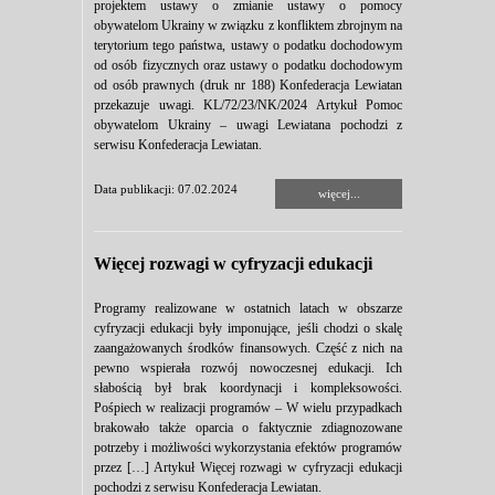
projektem ustawy o zmianie ustawy o pomocy
obywatelom Ukrainy w związku z konfliktem zbrojnym na
terytorium tego państwa, ustawy o podatku dochodowym
od osób fizycznych oraz ustawy o podatku dochodowym
od osób prawnych (druk nr 188) Konfederacja Lewiatan
przekazuje uwagi. KL/72/23/NK/2024 Artykuł Pomoc
obywatelom Ukrainy – uwagi Lewiatana pochodzi z
serwisu Konfederacja Lewiatan.
Data publikacji: 07.02.2024
więcej...
Więcej rozwagi w cyfryzacji edukacji
Programy realizowane w ostatnich latach w obszarze
cyfryzacji edukacji były imponujące, jeśli chodzi o skalę
zaangażowanych środków finansowych. Część z nich na
pewno wspierała rozwój nowoczesnej edukacji. Ich
słabością był brak koordynacji i kompleksowości.
Pośpiech w realizacji programów – W wielu przypadkach
brakowało także oparcia o faktycznie zdiagnozowane
potrzeby i możliwości wykorzystania efektów programów
przez […] Artykuł Więcej rozwagi w cyfryzacji edukacji
pochodzi z serwisu Konfederacja Lewiatan.