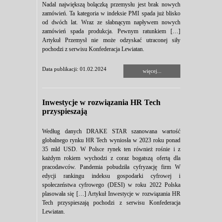
Nadal największą bolączką przemysłu jest brak nowych
zamówień. Ta kategoria w indeksie PMI spada już blisko
od dwóch lat. Wraz ze słabnącym napływem nowych
zamówień spada produkcja. Pewnym ratunkiem […]
Artykuł Przemysł nie może odzyskać utraconej siły
pochodzi z serwisu Konfederacja Lewiatan.
Data publikacji: 01.02.2024
więcej...
Inwestycje w rozwiązania HR Tech
przyspieszają
Według danych DRAKE STAR szanowana wartość
globalnego rynku HR Tech wyniosła w 2023 roku ponad
35 mld USD. W Polsce rynek ten również rośnie i z
każdym rokiem wychodzi z coraz bogatszą ofertą dla
pracodawców. Pandemia pobudziła cyfryzację firm W
edycji rankingu indeksu gospodarki cyfrowej i
społeczeństwa cyfrowego (DESI) w roku 2022 Polska
plasowała się […] Artykuł Inwestycje w rozwiązania HR
Tech przyspieszają pochodzi z serwisu Konfederacja
Lewiatan.