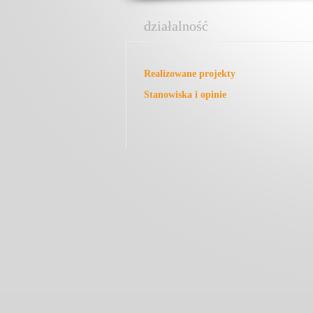
działalność
Realizowane projekty
Stanowiska i opinie