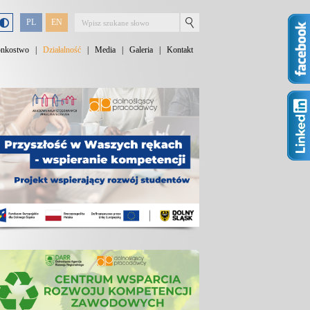
PL
EN
onkostwo
|
Działalność
|
Media
|
Galeria
|
Kontakt