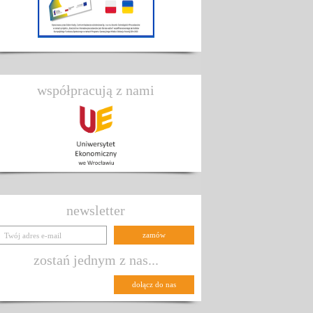
współpracują z nami
newsletter
zostań jednym z nas...