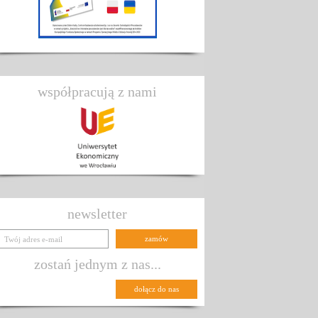
współpracują z nami
newsletter
zostań jednym z nas...