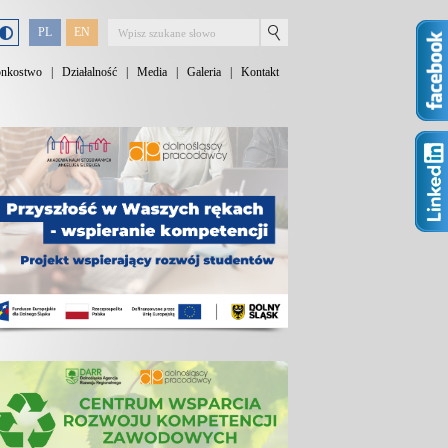
PL
EN
onkostwo
|
Działalność
|
Media
|
Galeria
|
Kontakt