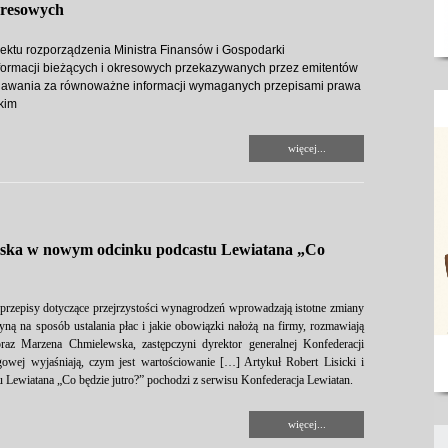
kresowych
ektu rozporządzenia Ministra Finansów i Gospodarki
formacji bieżących i okresowych przekazywanych przez emitentów
nawania za równoważne informacji wymaganych przepisami prawa
kim
więcej...
wska w nowym odcinku podcastu Lewiatana „Co
rzepisy dotyczące przejrzystości wynagrodzeń wprowadzają istotne zmiany
ą na sposób ustalania płac i jakie obowiązki nałożą na firmy, rozmawiają
oraz Marzena Chmielewska, zastępczyni dyrektor generalnej Konfederacji
ngowej wyjaśniają, czym jest wartościowanie […] Artykuł Robert Lisicki i
ewiatana „Co będzie jutro?” pochodzi z serwisu Konfederacja Lewiatan.
więcej...