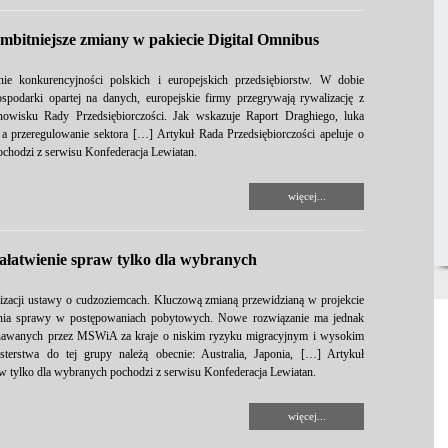
ambitniejsze zmiany w pakiecie Digital Omnibus
e konkurencyjności polskich i europejskich przedsiębiorstw. W dobie
ospodarki opartej na danych, europejskie firmy przegrywają rywalizację z
wisku Rady Przedsiębiorczości. Jak wskazuje Raport Draghiego, luka
a przeregulowanie sektora […] Artykuł Rada Przedsiębiorczości apeluje o
ochodzi z serwisu Konfederacja Lewiatan.
więcej...
ałatwienie spraw tylko dla wybranych
izacji ustawy o cudzoziemcach. Kluczową zmianą przewidzianą w projekcie
wienia sprawy w postępowaniach pobytowych. Nowe rozwiązanie ma jednak
znawanych przez MSWiA za kraje o niskim ryzyku migracyjnym i wysokim
terstwa do tej grupy należą obecnie: Australia, Japonia, […] Artykuł
w tylko dla wybranych pochodzi z serwisu Konfederacja Lewiatan.
więcej...