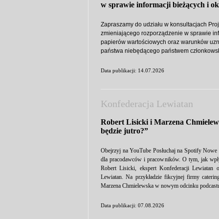
w sprawie informacji bieżących i o
Zapraszamy do udziału w konsultacjach Proj
zmieniającego rozporządzenie w sprawie in
papierów wartościowych oraz warunków uz
państwa niebędącego państwem członkows
Data publikacji: 14.07.2026
Konfederacja Lewiatan
Robert Lisicki i Marzena Chmiele
będzie jutro?”
Obejrzyj na YouTube Posłuchaj na Spotify Nowe p
dla pracodawców i pracowników. O tym, jak wpłyn
Robert Lisicki, ekspert Konfederacji Lewiatan 
Lewiatan. Na przykładzie fikcyjnej firmy cateri
Marzena Chmielewska w nowym odcinku podcastu L
Data publikacji: 07.08.2026