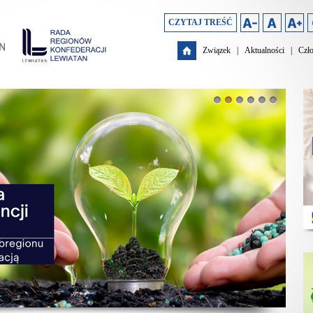
CZYTAJ TREŚĆ
Związek
|
Aktualności
|
Czł
1
2
3
4
5
6