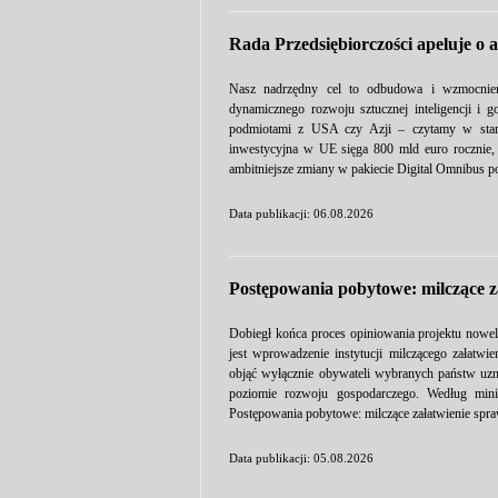
Rada Przedsiębiorczości apeluje o 
Nasz nadrzędny cel to odbudowa i wzmocnieni
dynamicznego rozwoju sztucznej inteligencji i g
podmiotami z USA czy Azji – czytamy w stano
inwestycyjna w UE sięga 800 mld euro rocznie, 
ambitniejsze zmiany w pakiecie Digital Omnibus p
Data publikacji: 06.08.2026
Postępowania pobytowe: milczące z
Dobiegł końca proces opiniowania projektu nowel
jest wprowadzenie instytucji milczącego załat
objąć wyłącznie obywateli wybranych państw u
poziomie rozwoju gospodarczego. Według minis
Postępowania pobytowe: milczące załatwienie spra
Data publikacji: 05.08.2026