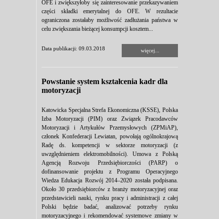
OFE i zwiększyłoby się zainteresowanie przekazywaniem
części składki emerytalnej do OFE. W rezultacie
ograniczona zostałaby możliwość zadłużania państwa w
celu zwiększania bieżącej konsumpcji kosztem...
Data publikacji: 09.03.2018
więcej...
Powstanie system kształcenia kadr dla
motoryzacji
Katowicka Specjalna Strefa Ekonomiczna (KSSE), Polska
Izba Motoryzacji (PIM) oraz Związek Pracodawców
Motoryzacji i Artykułów Przemysłowych (ZPMiAP),
członek Konfederacji Lewiatan, powołają ogólnokrajową
Radę ds. kompetencji w sektorze motoryzacji (z
uwzględnieniem elektromobilności). Umowa z Polską
Agencją Rozwoju Przedsiębiorczości (PARP) o
dofinansowanie projektu z Programu Operacyjnego
Wiedza Edukacja Rozwój 2014–2020 została podpisana.
Około 30 przedsiębiorców z branży motoryzacyjnej oraz
przedstawicieli nauki, rynku pracy i administracji z całej
Polski będzie badać, analizować potrzeby rynku
motoryzacyjnego i rekomendować systemowe zmiany w