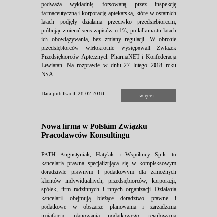
podważa wykładnię forsowaną przez inspekcję
farmaceutyczną i korporację aptekarską, które w ostatnich
latach podjęły działania przeciwko przedsiębiorcom,
próbując zmienić sens zapisów o 1%, po kilkunastu latach
ich obowiązywania, bez zmiany regulacji. W obronie
przedsiębiorców wielokrotnie występowali Związek
Przedsiębiorców Aptecznych PharmaNET i Konfederacja
Lewiatan. Na rozprawie w dniu 27 lutego 2018 roku
NSA...
Data publikacji: 28.02.2018
więcej...
Nowa firma w Polskim Związku
Pracodawców Konsultingu
PATH Augustyniak, Hatylak i Wspólnicy Sp.k. to
kancelaria prawna specjalizująca się w kompleksowym
doradztwie prawnym i podatkowym dla zamożnych
klientów indywidualnych, przedsiębiorców, korporacji,
spółek, firm rodzinnych i innych organizacji. Działania
kancelarii obejmują bieżące doradztwo prawne i
podatkowe w obszarze planowania i zarządzania
majątkiem, planowania podatkowego, regulowania