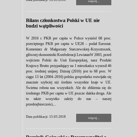
więcej...
Bilans członkostwa Polski w UE nie
budzi wątpliwości
W 2016 r. PKB per capita w Polsce wyniósł 68 proc.
przeciętnego PKB per capita w UE28 – podał Eurostat.
Komentarz dr Małgorzaty Starczewskiej–Krzysztoszek,
głównej ekonomistki Konfederacji LewiatanW 2003, przed
wejściem Polski do Unii Europejskiej, nasz Produkt
Krajowy Brutto przypadający na 1 mieszkańca wynosił 46
proc. średniej unijnej. Dzisiaj (2016) jest to 68 proc. W
ciągu 13 lat (2004–2016) polska gospodarka rozwijała się
znacznie szybciej niż średnio wszystkie kraje w UE.
Świetna robota nas wszystkich. Ale do zbliżenia się do
średniego PKB per capita w UE jeszcze daleka droga. Ale
tu także wszystko zależy do nas – naszej
przedsiębiorczości,...
Data publikacji: 15.03.2018
więcej...