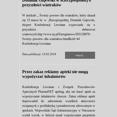
Dominik Gajewski w Rzeczpospolitej o
przyszłości wiatraków
W artykule „ Świeży powiew dla wiatraków, który ukazał
się 13 marca br. w „Rzeczpospolitej, Dominik Gajewski,
ekspert Konfederacji Lewiatan wypowiada się o
przyszłości elektrowni
wiatrowych.http://www.rp.pl/Energianews/303129879–
Swiezy–powiew–dla–wiatrakow.html&cid=44
Konfederacja Lewiatan
Data publikacji: 14.03.2018
więcej...
Przez zakaz reklamy apteki nie mogą
wypożyczać inhalatorów
Konfederacja Lewiatan i Związek Pracodawców
Aptecznych PharmaNET apelują, aby nie karać aptek za
wypożyczanie inhalatorów chorym. Zakaz reklamy aptek
doprowadził do zabronienia wszelkich aktywności
związanych z profilaktyką i poradnictwem zdrowotnym w
aptekach. Wojewódzki Sąd Administracyjny w Warszawie
wydał wyrok, w którym uznał wypożyczanie pacjentom