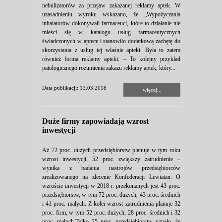
nebulizatorów za przejaw zakazanej reklamy aptek. W
uzasadnieniu wyroku wskazano, że „Wypożyczania
inhalatorów dokonywali farmaceuci, które to działanie nie
mieści się w katalogu usług farmaceutycznych
świadczonych w aptece i stanowiło dodatkową zachętę do
skorzystania z usług tej właśnie apteki. Była to zatem
również forma reklamy apteki. – To kolejny przykład
patologicznego rozumienia zakazu reklamy aptek, który...
Data publikacji: 13.03.2018
więcej...
Duże firmy zapowiadają wzrost
inwestycji
Aż 72 proc. dużych przedsiębiorstw planuje w tym roku
wzrost inwestycji, 52 proc. zwiększy zatrudnienie –
wynika z badania nastrojów przedsiębiorców
zrealizowanego na zlecenie Konfederacji Lewiatan. O
wzroście inwestycji w 2018 r. przekonanych jest 43 proc.
przedsiębiorstw, w tym 72 proc. dużych, 43 proc. średnich
i 41 proc. małych. Z kolei wzrost zatrudnienia planuje 32
proc. firm, w tym 52 proc. dużych, 28 proc. średnich i 32
proc. małych.Tylko 25 proc. przedsiębiorstw uznało, że