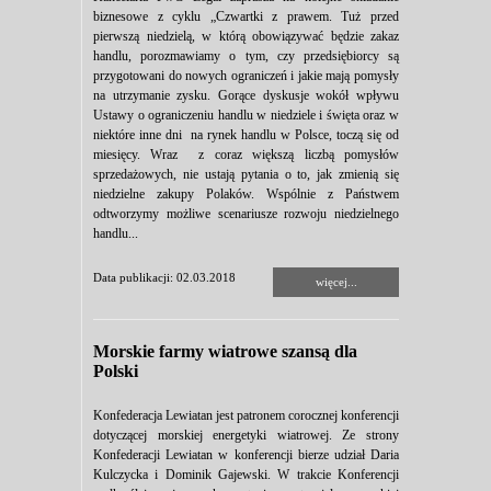
biznesowe z cyklu „Czwartki z prawem. Tuż przed
pierwszą niedzielą, w którą obowiązywać będzie zakaz
handlu, porozmawiamy o tym, czy przedsiębiorcy są
przygotowani do nowych ograniczeń i jakie mają pomysły
na utrzymanie zysku. Gorące dyskusje wokół wpływu
Ustawy o ograniczeniu handlu w niedziele i święta oraz w
niektóre inne dni na rynek handlu w Polsce, toczą się od
miesięcy. Wraz z coraz większą liczbą pomysłów
sprzedażowych, nie ustają pytania o to, jak zmienią się
niedzielne zakupy Polaków. Wspólnie z Państwem
odtworzymy możliwe scenariusze rozwoju niedzielnego
handlu...
Data publikacji: 02.03.2018
więcej...
Morskie farmy wiatrowe szansą dla
Polski
Konfederacja Lewiatan jest patronem corocznej konferencji
dotyczącej morskiej energetyki wiatrowej. Ze strony
Konfederacji Lewiatan w konferencji bierze udział Daria
Kulczycka i Dominik Gajewski. W trakcie Konferencji