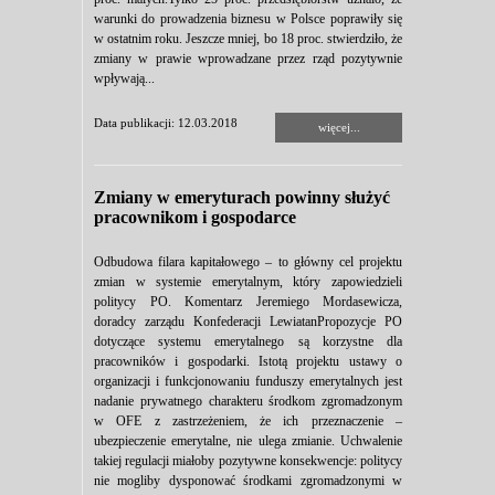
warunki do prowadzenia biznesu w Polsce poprawiły się
w ostatnim roku. Jeszcze mniej, bo 18 proc. stwierdziło, że
zmiany w prawie wprowadzane przez rząd pozytywnie
wpływają...
Data publikacji: 12.03.2018
więcej...
Zmiany w emeryturach powinny służyć
pracownikom i gospodarce
Odbudowa filara kapitałowego – to główny cel projektu
zmian w systemie emerytalnym, który zapowiedzieli
politycy PO. Komentarz Jeremiego Mordasewicza,
doradcy zarządu Konfederacji LewiatanPropozycje PO
dotyczące systemu emerytalnego są korzystne dla
pracowników i gospodarki. Istotą projektu ustawy o
organizacji i funkcjonowaniu funduszy emerytalnych jest
nadanie prywatnego charakteru środkom zgromadzonym
w OFE z zastrzeżeniem, że ich przeznaczenie –
ubezpieczenie emerytalne, nie ulega zmianie. Uchwalenie
takiej regulacji miałoby pozytywne konsekwencje: politycy
nie mogliby dysponować środkami zgromadzonymi w