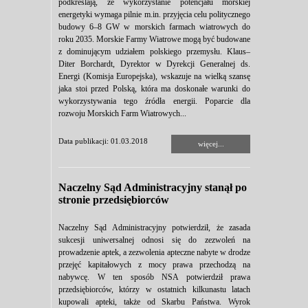
podkreślają, że wykorzystanie potencjału morskiej
energetyki wymaga pilnie m.in. przyjęcia celu politycznego
budowy 6–8 GW w morskich farmach wiatrowych do
roku 2035. Morskie Farmy Wiatrowe mogą być budowane
z dominującym udziałem polskiego przemysłu. Klaus–
Diter Borchardt, Dyrektor w Dyrekcji Generalnej ds.
Energi (Komisja Europejska), wskazuje na wielką szansę
jaka stoi przed Polską, która ma doskonałe warunki do
wykorzystywania tego źródła energii. Poparcie dla
rozwoju Morskich Farm Wiatrowych...
Data publikacji: 01.03.2018
więcej...
Naczelny Sąd Administracyjny stanął po
stronie przedsiębiorców
Naczelny Sąd Administracyjny potwierdził, że zasada
sukcesji uniwersalnej odnosi się do zezwoleń na
prowadzenie aptek, a zezwolenia apteczne nabyte w drodze
przejęć kapitałowych z mocy prawa przechodzą na
nabywcę. W ten sposób NSA potwierdził prawa
przedsiębiorców, którzy w ostatnich kilkunastu latach
kupowali apteki, także od Skarbu Państwa. Wyrok