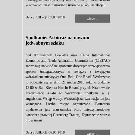
wiatrowych, m.in. umożliwią udział w aukcji instalacji...
Data publikacji: 07.03.2018
więcej...
Spotkanie: Arbitraż na nowum
jedwabnym szlaku
Sąd Arbitrażowy Lewiatan oraz China International
Economic and Trade Arbitration Commission (CIETAC)
zapraszają na wspólne spotkanie dotyczące rozwiązywania
sporów transgranicznych w związku z trwającym
wdrażaniem inicjatywy One Belt, One Road. Wydarzenie
to odbędzie się w dniu 21 marca 2018 roku o godzinie
13:00 w Sali Kiepura Hotelu Bristol przy ul. Krakowskie
Przedmieście 42/44 w Warszawie. Spotkanie w j.
angielskim. Wstęp wolny. Wcześniejsza rezerwacja nie jest
wymagana. Liczba miejsc ograniczona. Partnerem
wydarzenia jest warszawskie biuro międzynarodowej
kancelarii prawnej Greenberg Traurig. Zaproszenie wraz z
programem
Data publikacji: 06.03.2018
więcej...