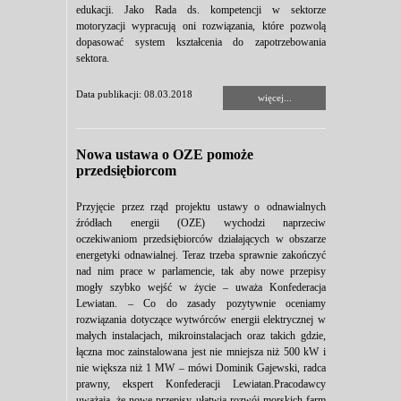
edukacji. Jako Rada ds. kompetencji w sektorze
motoryzacji wypracują oni rozwiązania, które pozwolą
dopasować system kształcenia do zapotrzebowania
sektora.
Data publikacji: 08.03.2018
więcej...
Nowa ustawa o OZE pomoże
przedsiębiorcom
Przyjęcie przez rząd projektu ustawy o odnawialnych
źródłach energii (OZE) wychodzi naprzeciw
oczekiwaniom przedsiębiorców działających w obszarze
energetyki odnawialnej. Teraz trzeba sprawnie zakończyć
nad nim prace w parlamencie, tak aby nowe przepisy
mogły szybko wejść w życie – uważa Konfederacja
Lewiatan. – Co do zasady pozytywnie oceniamy
rozwiązania dotyczące wytwórców energii elektrycznej w
małych instalacjach, mikroinstalacjach oraz takich gdzie,
łączna moc zainstalowana jest nie mniejsza niż 500 kW i
nie większa niż 1 MW – mówi Dominik Gajewski, radca
prawny, ekspert Konfederacji Lewiatan.Pracodawcy
uważają, że nowe przepisy ułatwią rozwój morskich farm