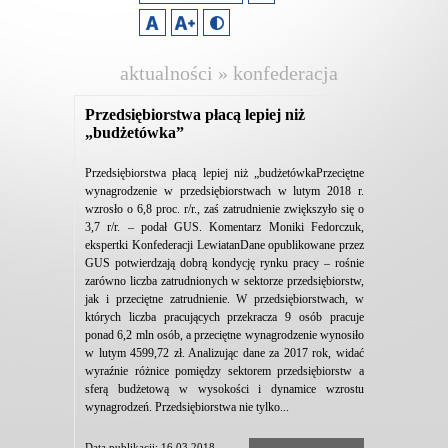
aktualności » konfederacja
lewiatan
Przedsiębiorstwa płacą lepiej niż
„budżetówka”
Przedsiębiorstwa płacą lepiej niż „budżetówkaPrzeciętne
wynagrodzenie w przedsiębiorstwach w lutym 2018 r.
wzrosło o 6,8 proc. r/r., zaś zatrudnienie zwiększyło się o
3,7 r/r. – podał GUS. Komentarz Moniki Fedorczuk,
ekspertki Konfederacji LewiatanDane opublikowane przez
GUS potwierdzają dobrą kondycję rynku pracy – rośnie
zarówno liczba zatrudnionych w sektorze przedsiębiorstw,
jak i przeciętne zatrudnienie. W przedsiębiorstwach, w
których liczba pracujących przekracza 9 osób pracuje
ponad 6,2 mln osób, a przeciętne wynagrodzenie wynosiło
w lutym 4599,72 zł. Analizując dane za 2017 rok, widać
wyraźnie różnice pomiędzy sektorem przedsiębiorstw a
sferą budżetową w wysokości i dynamice wzrostu
wynagrodzeń. Przedsiębiorstwa nie tylko...
Data publikacji: 16.03.2018