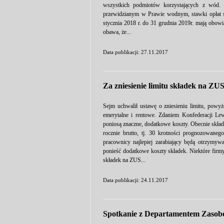
wszystkich podmiotów korzystających z wód. 
przewidzianym w Prawie wodnym, stawki opłat s
stycznia 2018 r. do 31 grudnia 2019r. mają obow
obawa, że...
Data publikacji: 27.11.2017
Za zniesienie limitu składek na ZU
Sejm uchwalił ustawę o zniesieniu limitu, powyże
emerytalne i rentowe. Zdaniem Konfederacji Le
poniosą znaczne, dodatkowe koszty. Obecnie składk
rocznie brutto, tj. 30 krotności prognozowanego
pracownicy najlepiej zarabiający będą otrzymyw
ponieść dodatkowe koszty składek. Niektóre firm
składek na ZUS...
Data publikacji: 24.11.2017
Spotkanie z Departamentem Zasob