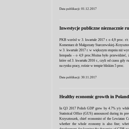
Data publikacji: 01.12.2017
Inwestycje publiczne nieznacznie ru
PKB wzrósł w 3. kwartale 2017 r. o 4,9 proc. r/r
Komentarz dr Małgorzaty Starczewskiej–Krzysztos
w 3. kwartale 2017 r. w większym stopniu niż w
listopada – o 4,9 proc.Można było przewidzieć
które od 3. kwartału 2016 r., czyli od czasu gdy 
na rynku pracy, rośnie w tempie bliskim 5 proc.
Data publikacji: 30.11.2017
Healthy economic growth in Poland
In Q3 2017 Polish GDP grew by 4.7% y/y while G
Statistical Office (GUS) announced during its p
Krzysztoszek, chief economist of the Lewiatan C
whether the whole economy is also fine; whet