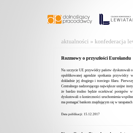
aktualności » konfederacja le
Rozmowy o przyszłości Eurolandu
Na szczycie UE przywódcy państw dyskutowali o 
opublikowanej agendzie spotkania przywódcy wyr
dokładnie jej drugiego i trzeciego filaru. Pierw
Centralnego nadzorującego największe unijne inst
że bardzo trudno będzie oczekiwać postępów w
dyskutowali o konieczności uruchomienia wspólne
ma pomagać bankom znajdującym się w tarapatach
Data publikacji: 15.12.2017