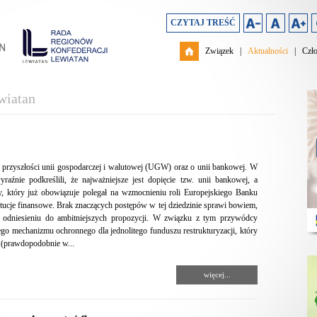
CZYTAJ TREŚĆ
Związek
|
Aktualności
|
Czł
wiatan
przyszłości unii gospodarczej i walutowej (UGW) oraz o unii bankowej. W
aźnie podkreślili, że najważniejsze jest dopięcie tzw. unii bankowej, a
szy, który już obowiązuje polegał na wzmocnieniu roli Europejskiego Banku
ytucje finansowe. Brak znaczących postępów w tej dziedzinie sprawi bowiem,
 odniesieniu do ambitniejszych propozycji. W związku z tym przywódcy
go mechanizmu ochronnego dla jednolitego funduszu restrukturyzacji, który
 (prawdopodobnie w...
więcej...