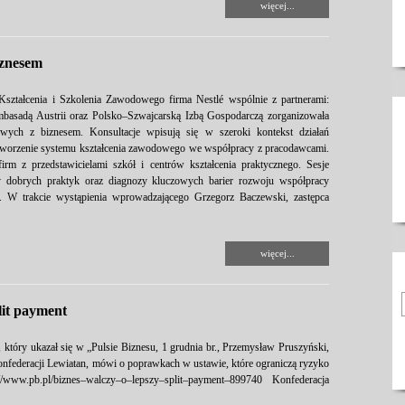
więcej...
iznesem
Kształcenia i Szkolenia Zawodowego firma Nestlé wspólnie z partnerami:
mbasadą Austrii oraz Polsko–Szwajcarską Izbą Gospodarczą zorganizowała
wych z biznesem. Konsultacje wpisują się w szeroki kontekst działań
tworzenie systemu kształcenia zawodowego we współpracy z pracodawcami.
irm z przedstawicielami szkół i centrów kształcenia praktycznego. Sesje
 dobrych praktyk oraz diagnozy kluczowych barier rozwoju współpracy
. W trakcie wystąpienia wprowadzającego Grzegorz Baczewski, zastępca
więcej...
lit payment
 który ukazał się w „Pulsie Biznesu, 1 grudnia br., Przemysław Pruszyński,
nfederacji Lewiatan, mówi o poprawkach w ustawie, które ograniczą ryzyko
//www.pb.pl/biznes–walczy–o–lepszy–split–payment–899740 Konfederacja