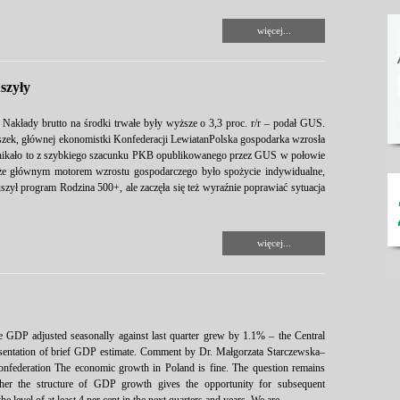
więcej...
szyły
. Nakłady brutto na środki trwałe były wyższe o 3,3 proc. r/r – podał GUS.
zek, głównej ekonomistki Konfederacji LewiatanPolska gospodarka wzrosła
ynikało to z szybkiego szacunku PKB opublikowanego przez GUS w połowie
, że głównym motorem wzrostu gospodarczego było spożycie indywidualne,
ruszył program Rodzina 500+, ale zaczęła się też wyraźnie poprawiać sytuacja
więcej...
DP adjusted seasonally against last quarter grew by 1.1% – the Central
resentation of brief GDP estimate. Comment by Dr. Małgorzata Starczewska–
onfederation The economic growth in Poland is fine. The question remains
her the structure of GDP growth gives the opportunity for subsequent