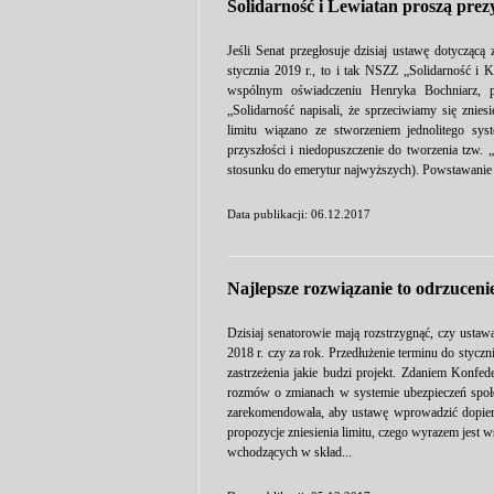
Solidarność i Lewiatan proszą prez
Jeśli Senat przegłosuje dzisiaj ustawę dotycząc
stycznia 2019 r., to i tak NSZZ „Solidarność i 
wspólnym oświadczeniu Henryka Bochniarz, p
„Solidarność napisali, że sprzeciwiamy się znie
limitu wiązano ze stworzeniem jednolitego sy
przyszłości i niedopuszczenie do tworzenia tzw.
stosunku do emerytur najwyższych). Powstawanie 
Data publikacji: 06.12.2017
Najlepsze rozwiązanie to odrzucenie
Dzisiaj senatorowie mają rozstrzygnąć, czy ustaw
2018 r. czy za rok. Przedłużenie terminu do styczni
zastrzeżenia jakie budzi projekt. Zdaniem Konfed
rozmów o zmianach w systemie ubezpieczeń społec
zarekomendowała, aby ustawę wprowadzić dopiero
propozycje zniesienia limitu, czego wyrazem jes
wchodzących w skład...