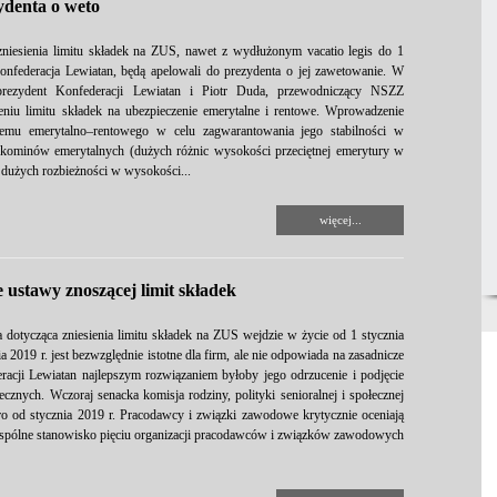
ydenta o weto
ą zniesienia limitu składek na ZUS, nawet z wydłużonym vacatio legis do 1
Konfederacja Lewiatan, będą apelowali do prezydenta o jej zawetowanie. W
rezydent Konfederacji Lewiatan i Piotr Duda, przewodniczący NSZZ
sieniu limitu składek na ubezpieczenie emerytalne i rentowe. Wprowadzenie
stemu emerytalno–rentowego w celu zagwarantowania jego stabilności w
 „kominów emerytalnych (dużych różnic wysokości przeciętnej emerytury w
dużych rozbieżności w wysokości...
więcej...
 ustawy znoszącej limit składek
a dotycząca zniesienia limitu składek na ZUS wejdzie w życie od 1 stycznia
a 2019 r. jest bezwzględnie istotne dla firm, ale nie odpowiada na zasadnicze
eracji Lewiatan najlepszym rozwiązaniem byłoby jego odrzucenie i podjęcie
znych. Wczoraj senacka komisja rodziny, polityki senioralnej i społecznej
 od stycznia 2019 r. Pracodawcy i związki zawodowe krytycznie oceniają
t wspólne stanowisko pięciu organizacji pracodawców i związków zawodowych