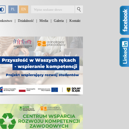
PL
EN
onkostwo
|
Działalność
|
Media
|
Galeria
|
Kontakt