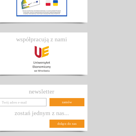
współpracują z nami
newsletter
zostań jednym z nas...