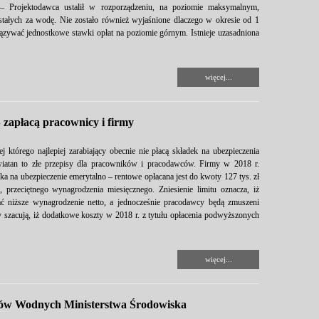
– Projektodawca ustalił w rozporządzeniu, na poziomie maksymalnym,
tałych za wodę. Nie zostało również wyjaśnione dlaczego w okresie od 1
iązywać jednostkowe stawki opłat na poziomie górnym. Istnieje uzasadniona
więcej...
S zapłacą pracownicy i firmy
j którego najlepiej zarabiający obecnie nie płacą składek na ubezpieczenia
wiatan to złe przepisy dla pracowników i pracodawców. Firmy w 2018 r.
a na ubezpieczenie emerytalno – rentowe opłacana jest do kwoty 127 tys. zł
, przeciętnego wynagrodzenia miesięcznego. Zniesienie limitu oznacza, iż
ać niższe wynagrodzenie netto, a jednocześnie pracodawcy będą zmuszeni
y szacują, iż dodatkowe koszty w 2018 r. z tytułu opłacenia podwyższonych
więcej...
ów Wodnych Ministerstwa Środowiska