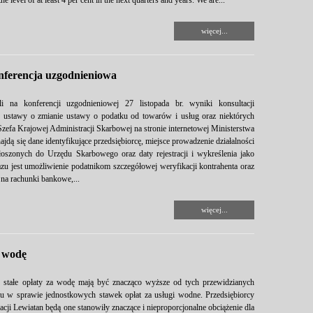
level of at least 4 per cent in the next quarters and years. We are...
więcej...
nferencja uzgodnieniowa
i na konferencji uzgodnieniowej 27 listopada br. wyniki konsultacji
r. ustawy o zmianie ustawy o podatku od towarów i usług oraz niektórych
Szefa Krajowej Administracji Skarbowej na stronie internetowej Ministerstwa
 się dane identyfikujące przedsiębiorcę, miejsce prowadzenie działalności
szonych do Urzędu Skarbowego oraz daty rejestracji i wykreślenia jako
 jest umożliwienie podatnikom szczegółowej weryfikacji kontrahenta oraz
na rachunki bankowe,...
więcej...
a wodę
, stałe opłaty za wodę mają być znacząco wyższe od tych przewidzianych
du w sprawie jednostkowych stawek opłat za usługi wodne. Przedsiębiorcy
ji Lewiatan będą one stanowiły znaczące i nieproporcjonalne obciążenie dla