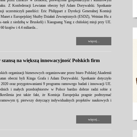
owana przez Euractiv w Brukseli, poświęcona gospodarczym i kulturowym
zlaku. Z Konfederacji Lewiatan obecny był Adam Dorywalski. Spotkanie
ji uczestniczyli paneliści: Eric Philippart z Dyrekcji Generalnej Komisji
e Manet z Europejskiej Służby Działań Zewnętrznych (ESDZ), Weinian Hu z
k–tank z siedzibą w Bruskeli) i Xiaoguang Yang z chińskiej misji przy UE.
0 krajów i 4.4 miliarda...
więcej...
szansą na większą innowacyjność Polskich firm
olskich organizacji biznesowych organizowane przez biuro Polskiej Akademii
atan obecni byli Kinga Grafa i Adam Dorywalski. Spotkanie dotyczyło
 2020 oraz przygotowaniami 9 programu ramowego badań i innowacji UE.
ednich i małych przedsiębiorstw w Polsce bardzo dobrze radzi sobie z
kreślenia jest także fakt, że Komisja Europejska pragnie podtrzymać
 ramowym tj. pierwszy dotyczący indywidualnych projektów naukowych i
więcej...