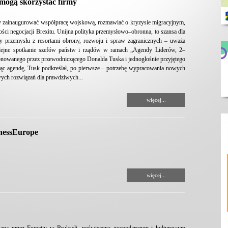
 mogą skorzystać firmy
aby zainaugurować współpracę wojskową, rozmawiać o kryzysie migracyjnym,
ości negocjacji Brexitu. Unijna polityka przemysłowo–obronna, to szansa dla
acy przemysłu z resortami obrony, rozwoju i spraw zagranicznych – uważa
olejne spotkanie szefów państw i rządów w ramach „Agendy Liderów, 2–
ponowanego przez przewodniczącego Donalda Tuska i jednogłośnie przyjętego
jąc agendę, Tusk podkreślał, po pierwsze – potrzebę wypracowania nowych
wych rozwiązań dla prawdziwych...
więcej...
inessEurope
więcej...