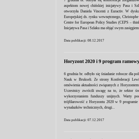
7 grudnia br. odbyła się konferencja zorganiz
aspektom nowej chińskiej inicjatywy Pasa i S
otworzyła Daniela Vincenti z Euractiv. W dyskus
Europejskiej ds. rynku wewnętrznego, Christoph
Centre for European Policy Studies (CEPS – thin
Inicjatywa Pasa i Szlaku ma objąć swym zasięgiem 6
Data publikacji: 08.12.2017
Horyzont 2020 i 9 program ramowy 
6 grudnia br. odbyło się śniadanie robocze dla p
Nauk w Brukseli. Ze strony Konfederacji Lewi
omówienia aktualności związanych z Horyzontem
Uczestnicy zwrócili uwagę na to, że sektor śr
wykorzystaniem funduszy unijnych. Warty pod
trójfilarowość z Horyzontu 2020 w 9 programie
wynalazków technicznych, drugi...
Data publikacji: 07.12.2017