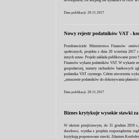
development, for keeping the dynamics of GDP at the 
Data publikacji: 29.11.2017
Nowy rejestr podatników VAT - ko
Przedstawiciele Ministerstwa Finansów omówil
społecznych, projektu z dnia 20 września 2017 
innych ustaw. Projekt zakłada publikowanie przez 
Finansów wykazu podatników VAT. W wykazie znajdą
gospodarczej, numery rachunków bankowych zgło
podatnika VAT czynnego. Celem utworzenia wykazu
„zmuszenie podatników do dokonywania płatności 
Data publikacji: 28.11.2017
Biznes krytykuje wysokie stawki z
W okresie przejściowym, do 31 grudnia 2019 r.
docelowo, wynika z projektu rozporządzenia rzą
krytykują proponowane stawki. Zdaniem Konfederac