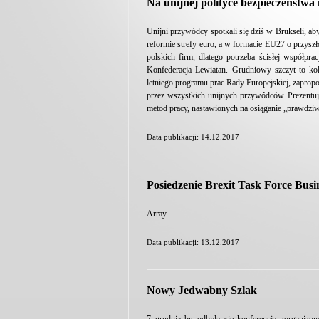
Na unijnej polityce bezpieczeństwa
Unijni przywódcy spotkali się dziś w Brukseli, 
reformie strefy euro, a w formacie EU27 o przyszł
polskich firm, dlatego potrzeba ścisłej współpr
Konfederacja Lewiatan. Grudniowy szczyt to k
letniego programu prac Rady Europejskiej, zapro
przez wszystkich unijnych przywódców. Prezentu
metod pracy, nastawionych na osiąganie „prawdzi
Data publikacji: 14.12.2017
Posiedzenie Brexit Task Force Bus
Array
Data publikacji: 13.12.2017
Nowy Jedwabny Szlak