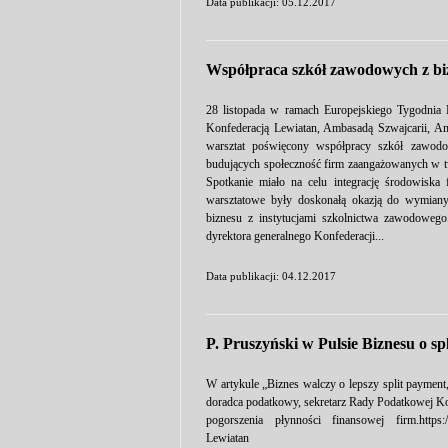
Data publikacji: 05.12.2017
Współpraca szkół zawodowych z b
28 listopada w ramach Europejskiego Tygodnia 
Konfederacją Lewiatan, Ambasadą Szwajcarii, A
warsztat poświęcony współpracy szkół zawodo
budujących społeczność firm zaangażowanych w 
Spotkanie miało na celu integrację środowiska f
warsztatowe były doskonałą okazją do wymiany
biznesu z instytucjami szkolnictwa zawodowego
dyrektora generalnego Konfederacji...
Data publikacji: 04.12.2017
P. Pruszyński w Pulsie Biznesu o sp
W artykule „Biznes walczy o lepszy split payment,
doradca podatkowy, sekretarz Rady Podatkowej Ko
pogorszenia płynności finansowej firm.https:
Lewiatan