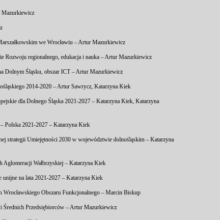
r Mazurkiewicz
cz
 Marszałkowskim we Wrocławiu – Artur Mazurkiewicz
ie Rozwoju regionalnego, edukacja i nauka – Artur Mazurkiewicz
i na Dolnym Śląsku, obszar ICT – Artur Mazurkiewicz
śląskiego 2014-2020 – Artur Sawrycz, Katarzyna Kiek
ejskie dla Dolnego Śląska 2021-2027 – Katarzyna Kiek, Katarzyna
y – Polska 2021-2027 – Katarzyna Kiek
nej strategii Umiejętności 2030 w województwie dolnośląskim – Katarzyna
ch Aglomeracji Wałbrzyskiej – Katarzyna Kiek
e unijne na lata 2021-2027 – Katarzyna Kiek
ych Wrocławskiego Obszaru Funkcjonalnego – Marcin Biskup
i Średnich Przedsiębiorców – Artur Mazurkiewicz