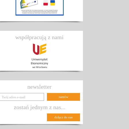
współpracują z nami
newsletter
zostań jednym z nas...