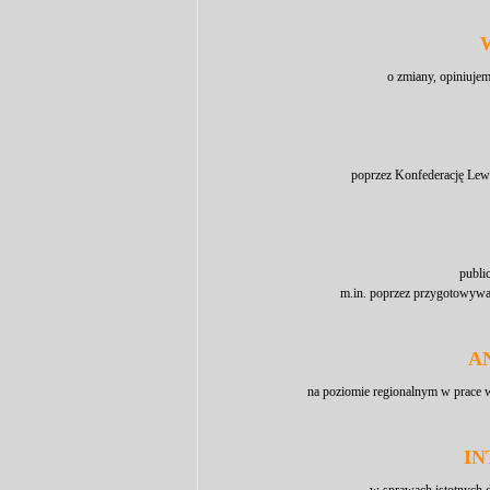
o zmiany, opiniuje
poprzez Konfederację Lewia
publi
m.in. poprzez przygotowyw
A
na poziomie regionalnym w prace
I