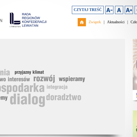
CZYTAJ TREŚĆ
Związek
|
Aktualności
|
Czł