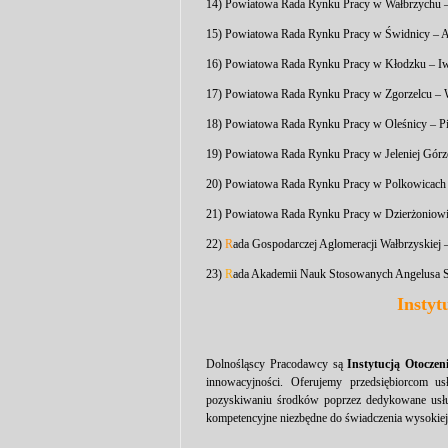
14) Powiatowa Rada Rynku Pracy w Wałbrzychu –
15) Powiatowa Rada Rynku Pracy w Świdnicy – 
16) Powiatowa Rada Rynku Pracy w Kłodzku – I
17) Powiatowa Rada Rynku Pracy w Zgorzelcu – 
18) Powiatowa Rada Rynku Pracy w Oleśnicy – Pi
19)
Powiatowa Rada Rynku Pracy w Jeleniej Górz
20)
Powiatowa Rada Rynku Pracy w Polkowicach 
21)
Powiatowa Rada Rynku Pracy w Dzierżoniowie
22)
R
ada Gospodarczej Aglomeracji Wałbrzyskiej
23)
R
ada Akademii Nauk Stosowanych Angelusa S
Instyt
Dolnośląscy Pracodawcy są
Instytucją Otoczen
innowacyjności. Oferujemy przedsiębiorcom u
pozyskiwaniu środków poprzez dedykowane usługi
kompetencyjne niezbędne do świadczenia wysokiej 