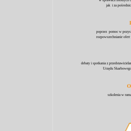
w sprawach istotnych
jak i za pośrednict
poprzez pomoc w pozyski
rozpowszechnianie ofert 
debaty i spotkania z przedstawici
Urzędu Skarbowego, 
O
szkolenia w ram