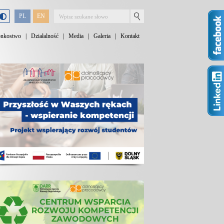
PL
EN
onkostwo
|
Działalność
|
Media
|
Galeria
|
Kontakt