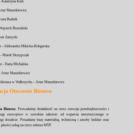
 Katarzyna Kiek
Artur Mazurkiewicz
wona Budnik
Wojciech Brzeziński
otr Zarzycki
e - Aleksandra Mikicka-Hobgarska
- Marek Skrzypczak
 - Daria Michalska
 – Artur Mazurkiewicz
ilesiusa w Wałbrzychu – Artur Mazurkiewicz
ucja Otoczenie Biznesu
ia Biznesu
. Prowadzimy działalność na rzecz rozwoju przedsiębiorczości i
sługi rozwojowe w szerokim zakresie: od wsparcia merytorycznego w
 doradcze. Posiadamy bazę materialną, techniczną i zasoby ludzkie oraz
jakości usług na rzecz sektora MŚP.