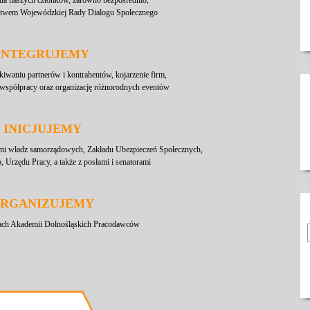
 dla naszych członków, zarówno bezpośrednio,
wem Wojewódzkiej Rady Dialogu Społecznego
INTEGRUJEMY
waniu partnerów i kontrahentów, kojarzenie firm,
współpracy oraz organizację różnorodnych eventów
INICJUJEMY
elami władz samorządowych, Zakładu Ubezpieczeń Społecznych,
Urzędu Pracy, a także z posłami i senatorami
RGANIZUJEMY
ach Akademii Dolnośląskich Pracodawców