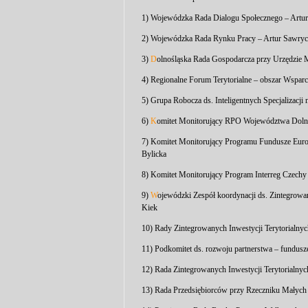
1) Wojewódzka Rada Dialogu Społecznego – Artu
2) Wojewódzka Rada Rynku Pracy – Artur Sawry
3)
D
olnośląska Rada Gospodarcza przy Urzędzie
4) Regionalne Forum Terytorialne – obszar Wsparc
5) Grupa Robocza ds. Inteligentnych Specjalizacj
6)
K
omitet Monitorujący RPO Województwa Dolno
7) Komitet Monitorujący Programu Fundusze Europ
Bylicka
8) Komitet Monitorujący Program Interreg Czech
9)
W
ojewódzki Zespół koordynacji ds. Zintegrowa
Kiek
10) Rady Zintegrowanych Inwestycji Terytorialny
11) Podkomitet ds. rozwoju partnerstwa – fundusz
12) Rada Zintegrowanych Inwestycji Terytorialn
13) Rada Przedsiębiorców przy Rzeczniku Małych 