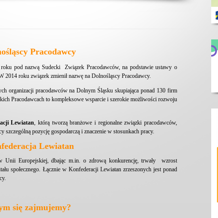
nośląscy Pracodawcy
 roku pod nazwą Sudecki Związek Pracodawców, na podstawie ustawy o
. W 2014 roku związek zmienił nazwę na Dolnośląscy Pracodawcy.
jszych organizacji pracodawców na Dolnym Śląsku skupiająca ponad 130 firm
skich Pracodawcach to kompleksowe wsparcie i szerokie możliwości rozwoju
acji Lewiatan
, którą tworzą branżowe i regionalne związki pracodawców,
y szczególną pozycję gospodarczą i znaczenie w stosunkach pracy.
federacja Lewiatan
w Unii Europejskiej, dbając m.in. o zdrową konkurencję, trwały wzrost
tału społecznego. Łącznie w Konfederacji Lewiatan zrzeszonych jest ponad
cy.
ym się zajmujemy?