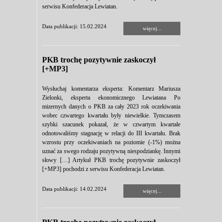
serwisu Konfederacja Lewiatan.
Data publikacji: 15.02.2024
więcej...
PKB trochę pozytywnie zaskoczył
[+MP3]
Wysłuchaj komentarza eksperta: Komentarz Mariusza
Zielonki, eksperta ekonomicznego Lewiatana Po
mizernych danych o PKB za cały 2023 rok oczekiwania
wobec czwartego kwartału były niewielkie. Tymczasem
szybki szacunek pokazał, że w czwartym kwartale
odnotowaliśmy stagnację w relacji do III kwartału. Brak
wzrostu przy oczekiwaniach na poziomie (-1%) można
uznać za swego rodzaju pozytywną niespodziankę. Innymi
słowy […] Artykuł PKB trochę pozytywnie zaskoczył
[+MP3] pochodzi z serwisu Konfederacja Lewiatan.
Data publikacji: 14.02.2024
więcej...