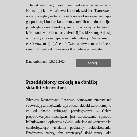
– Temat jednolitego rynku jest niedoceniony zarówno w
Brukseli, jak i w państwach członkowskich. Tymczasem
warto pamiętać, że to on przede wszystkim napędza unijną
gospodarkę i buduje konkurencyjność firm. Jednak unijne
przedsiębiorstwa borykają się z tymi samymi barierami,
które istniały 20 lat temu. Jedynie 8,7% MŚP angażuje się
w transgraniczną sprzedaż internetową. Wdrażanie i
egzekwowanie […] Artykuł Czas na ożywienie jednolitego
rynku UE pochodzi z serwisu Konfederacja Lewiatan.
Data publikacji: 28.02.2024
więcej...
Przedsiębiorcy czekają na obniżkę
składki zdrowotnej
Zdaniem Konfederacji Lewiatan planowane zmiany nie
spowodują zmniejszenia wysokości składki zdrowotnej, o
co od dawna zabiegają przedsiębiorcy. – Celem
proponowanych rozwiązań jest uproszczenie sposobu
kalkulowania i opłacania składki, odejście od konieczności
comiesięcznego ustalania podstawy oskładkowania.
Rządzącym zależy, aby zmniejszyć ilość pracy jaką