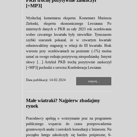
PKB trochę pozytywnie zaskoczył
[+MP3]
Wysłuchaj komentarza eksperta: Komentarz Mariusza
Zielonki, eksperta ekonomicznego Lewiatana Po
mizernych danych o PKB za cały 2023 rok oczekiwania
wobec czwartego kwartału były niewielkie. Tymczasem
szybki szacunek pokazał, że w czwartym kwartale
odnotowaliśmy stagnację w relacji do III kwartału. Brak
wzrostu przy oczekiwaniach na poziomie (-1%) można
uznać za swego rodzaju pozytywną niespodziankę. Innymi
słowy […] Artykuł PKB trochę pozytywnie zaskoczył
[+MP3] pochodzi z serwisu Konfederacja Lewiatan.
Data publikacji: 14.02.2024
więcej...
Małe wiatraki? Najpierw zbadajmy
rynek
Pracodawcy apelują o wstrzymanie prac na programem
publicznego wsparcia do czasu przeprowadzenia
gruntownych analiz i szerokich konsultacji z biznesem. Na
początku lutego zakończyły się bardzo pośpieszne, 6-