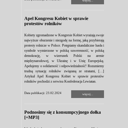
więcej...
Apel Kongresu Kobiet w sprawie
protestów rolników
Kobiety zgromadzone w Kongresie Kobiet wyrażają swoje
najwyższe oburzenie i niezgodę na formę, jaką przybierają
protesty rolnicze w Polsce. Potępiamy skandaliczne hasła i
symbole wymierzone w polską suwerenność, w polską
demokrację, w wizerunek Polski na arenie
międzynarodowej, w Ukrainę i w Unię Europejską.
Apelujemy o solidarność i odpowiedzialność! Rozumiemy
trudną sytuację rolników związaną ze stratami, […]
Artykuł Apel Kongresu Kobiet w sprawie protestów
rolników pochodzi z serwisu Konfederacja Lewiatan.
Data publikacji: 23.02.2024
więcej...
Podnosimy się z konsumpcyjnego dołka
[+MP3]