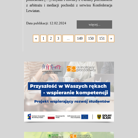
z arbitrażu i mediacji pochodzi z serwisu Konfederacja
Lewiatan.
Data publikacji: 12.02.2024
więcej...
«
1
2
3
...
149
150
151
»