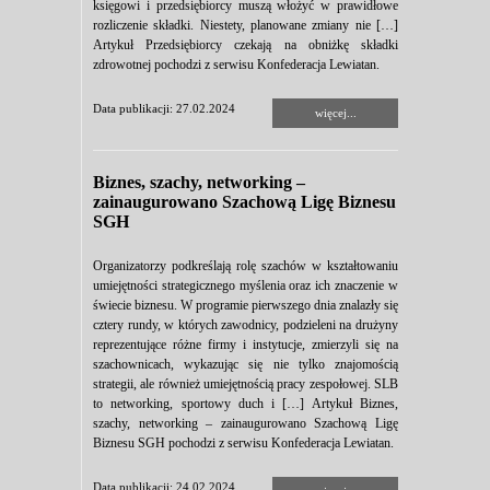
księgowi i przedsiębiorcy muszą włożyć w prawidłowe
rozliczenie składki. Niestety, planowane zmiany nie […]
Artykuł Przedsiębiorcy czekają na obniżkę składki
zdrowotnej pochodzi z serwisu Konfederacja Lewiatan.
Data publikacji: 27.02.2024
więcej...
Biznes, szachy, networking –
zainaugurowano Szachową Ligę Biznesu
SGH
Organizatorzy podkreślają rolę szachów w kształtowaniu
umiejętności strategicznego myślenia oraz ich znaczenie w
świecie biznesu. W programie pierwszego dnia znalazły się
cztery rundy, w których zawodnicy, podzieleni na drużyny
reprezentujące różne firmy i instytucje, zmierzyli się na
szachownicach, wykazując się nie tylko znajomością
strategii, ale również umiejętnością pracy zespołowej. SLB
to networking, sportowy duch i […] Artykuł Biznes,
szachy, networking – zainaugurowano Szachową Ligę
Biznesu SGH pochodzi z serwisu Konfederacja Lewiatan.
Data publikacji: 24.02.2024