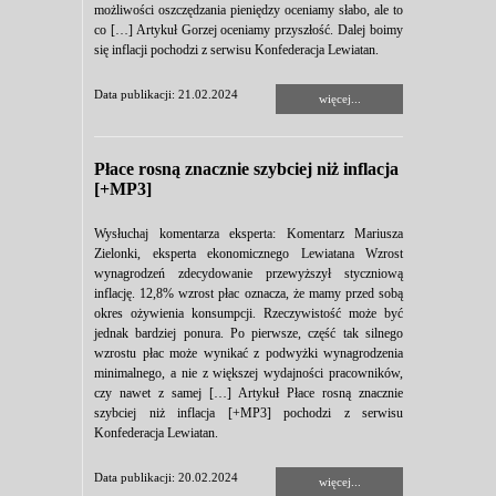
możliwości oszczędzania pieniędzy oceniamy słabo, ale to
co […] Artykuł Gorzej oceniamy przyszłość. Dalej boimy
się inflacji pochodzi z serwisu Konfederacja Lewiatan.
Data publikacji: 21.02.2024
więcej...
Płace rosną znacznie szybciej niż inflacja
[+MP3]
Wysłuchaj komentarza eksperta: Komentarz Mariusza
Zielonki, eksperta ekonomicznego Lewiatana Wzrost
wynagrodzeń zdecydowanie przewyższył styczniową
inflację. 12,8% wzrost płac oznacza, że mamy przed sobą
okres ożywienia konsumpcji. Rzeczywistość może być
jednak bardziej ponura. Po pierwsze, część tak silnego
wzrostu płac może wynikać z podwyżki wynagrodzenia
minimalnego, a nie z większej wydajności pracowników,
czy nawet z samej […] Artykuł Płace rosną znacznie
szybciej niż inflacja [+MP3] pochodzi z serwisu
Konfederacja Lewiatan.
Data publikacji: 20.02.2024
więcej...