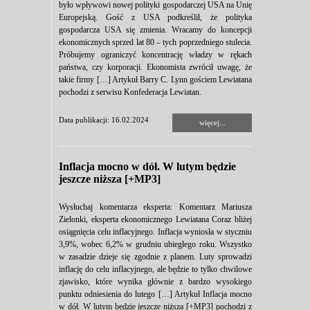
było wpływowi nowej polityki gospodarczej USA na Unię
Europejską. Gość z USA podkreślił, że polityka
gospodarcza USA się zmienia. Wracamy do koncepcji
ekonomicznych sprzed lat 80 – tych poprzedniego stulecia.
Próbujemy ograniczyć koncentrację władzy w rękach
państwa, czy korporacji. Ekonomista zwrócił uwagę, że
takie firmy […] Artykuł Barry C. Lynn gościem Lewiatana
pochodzi z serwisu Konfederacja Lewiatan.
Data publikacji: 16.02.2024
więcej...
Inflacja mocno w dół. W lutym będzie
jeszcze niższa [+MP3]
Wysłuchaj komentarza eksperta: Komentarz Mariusza
Zielonki, eksperta ekonomicznego Lewiatana Coraz bliżej
osiągnięcia celu inflacyjnego. Inflacja wyniosła w styczniu
3,9%, wobec 6,2% w grudniu ubiegłego roku. Wszystko
w zasadzie dzieje się zgodnie z planem. Luty sprowadzi
inflację do celu inflacyjnego, ale będzie to tylko chwilowe
zjawisko, które wynika głównie z bardzo wysokiego
punktu odniesienia do lutego […] Artykuł Inflacja mocno
w dół. W lutym będzie jeszcze niższa [+MP3] pochodzi z