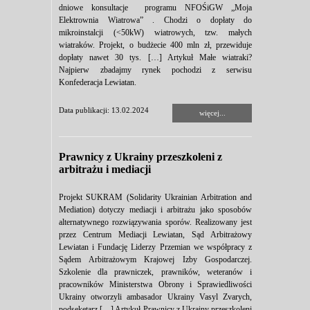
dniowe konsultacje programu NFOŚiGW „Moja
Elektrownia Wiatrowa” . Chodzi o dopłaty do
mikroinstalcji (<50kW) wiatrowych, tzw. małych
wiatraków. Projekt, o budżecie 400 mln zł, przewiduje
dopłaty nawet 30 tys. […] Artykuł Małe wiatraki?
Najpierw zbadajmy rynek pochodzi z serwisu
Konfederacja Lewiatan.
Data publikacji: 13.02.2024
więcej...
Prawnicy z Ukrainy przeszkoleni z
arbitrażu i mediacji
Projekt SUKRAM (Solidarity Ukrainian Arbitration and
Mediation) dotyczy mediacji i arbitrażu jako sposobów
alternatywnego rozwiązywania sporów. Realizowany jest
przez Centrum Mediacji Lewiatan, Sąd Arbitrażowy
Lewiatan i Fundację Liderzy Przemian we współpracy z
Sądem Arbitrażowym Krajowej Izby Gospodarczej.
Szkolenie dla prawniczek, prawników, weteranów i
pracowników Ministerstwa Obrony i Sprawiedliwości
Ukrainy otworzyli ambasador Ukrainy Vasyl Zvarych,
podseketarz […] Artykuł Prawnicy z Ukrainy przeszkoleni