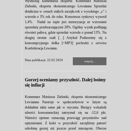
Wysłuchaj komentarza eksperta: Komentarz Mariusza
Zielonki, eksperta ekonomicznego Lewiatana Sprzedaż
detaliczna w cenach stałych zaczęła rok z wysokiego „c” i
wzrosła o 3% rok do roku. Konsensus rynkowy wynosił
1,4%. Nadal na topie jest motoryzacja ze wzrostami
sprzedaży przekraczającymi 20%. Ogólny wynik podbijają
również paliwa, gdzie sprzedaż wzrosła o ponad 13%. Na
drugiej stronie szali […] Artykuł Podnosimy się z
konsumpcyjnego dołka [+MP3] pochodzi z serwisu
Konfederacja Lewiatan.
Data publikacji: 22.02.2024
więcej...
Gorzej oceniamy przyszłość. Dalej boimy
się inflacji
Komentarz Mariusza Zielonki, eksperta ekonomicznego
Lewiatana Nastroje w społeczeństwie w lutym są
dokładnie takie same jak w styczniu. Bieżący wskaźnik
ufności konsumenckiej zatrzymał się na -12,6 pkt.
Wartości ujemne oznaczają przewagę pesymistów nad
optymistami. Z kolei w przyszłość zaczęliśmy patrzeć
odrobinę gorzej niż jeszcze przed miesiącem. Obecne