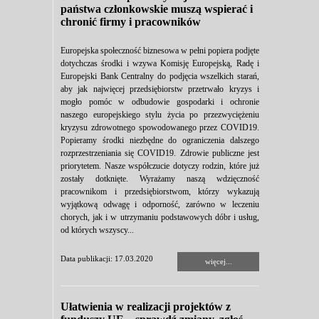
państwa członkowskie muszą wspierać i
chronić firmy i pracowników
Europejska społeczność biznesowa w pełni popiera podjęte
dotychczas środki i wzywa Komisję Europejską, Radę i
Europejski Bank Centralny do podjęcia wszelkich starań,
aby jak najwięcej przedsiębiorstw przetrwało kryzys i
mogło pomóc w odbudowie gospodarki i ochronie
naszego europejskiego stylu życia po przezwyciężeniu
kryzysu zdrowotnego spowodowanego przez COVID19.
Popieramy środki niezbędne do ograniczenia dalszego
rozprzestrzeniania się COVID19. Zdrowie publiczne jest
priorytetem. Nasze współczucie dotyczy rodzin, które już
zostały dotknięte. Wyrażamy naszą wdzięczność
pracownikom i przedsiębiorstwom, którzy wykazują
wyjątkową odwagę i odporność, zarówno w leczeniu
chorych, jak i w utrzymaniu podstawowych dóbr i usług,
od których wszyscy...
Data publikacji: 17.03.2020
więcej...
Ułatwienia w realizacji projektów z