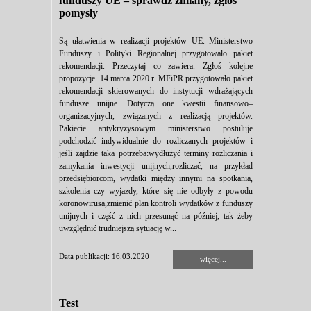
funduszy UE – sprawdź zmiany, zgłoś
pomysły
Są ułatwienia w realizacji projektów UE. Ministerstwo
Funduszy i Polityki Regionalnej przygotowało pakiet
rekomendacji. Przeczytaj co zawiera. Zgłoś kolejne
propozycje. 14 marca 2020 r. MFiPR przygotowało pakiet
rekomendacji skierowanych do instytucji wdrażających
fundusze unijne. Dotyczą one kwestii finansowo–
organizacyjnych, związanych z realizacją projektów.
Pakiecie antykryzysowym ministerstwo postuluje
podchodzić indywidualnie do rozliczanych projektów i
jeśli zajdzie taka potrzeba:wydłużyć terminy rozliczania i
zamykania inwestycji unijnych,rozliczać, na przykład
przedsiębiorcom, wydatki między innymi na spotkania,
szkolenia czy wyjazdy, które się nie odbyły z powodu
koronowirusa,zmienić plan kontroli wydatków z funduszy
unijnych i część z nich przesunąć na później, tak żeby
uwzględnić trudniejszą sytuację w...
Data publikacji: 16.03.2020
więcej...
Test