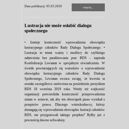
Data publikacji: 05.03.2020
więcej...
Lustracja nie może osłabić dialogu
społecznego
• Istnieje konieczność wprowadzenia obowiązku
lustracyjnego członków Rady Dialogu Społecznego. •
Lustracja to temat ważny i możliwy do szybkiego
załatwienia bez paraliżowania prac RDS – napisała
Konfederacja Lewiatan w specjalnym oświadczeniu. W
świetle powtarzających się wniosków o wprowadzenie
obowiązku lustracyjnego członków Rady Dialogu
Społecznego, Lewiatan zwraca uwagę, że kwestia ta
została szczegółowo omówiona na posiedzeniu prezydium
RDS 18 września 2019 roku. Wtedy też większość
organizacji potwierdziła konieczność przeprowadzenia
zmian w ustawie, tak aby ten obowiązek jasno wynikał z
przepisów prawa. Dlaczego wnioskodawcy, którzy
domagają się wprowadzenia obowiązku lustracji członków
RDS, nie przygotowali takiego projektu? Byłby już z
pewnością dawno uchwalony.