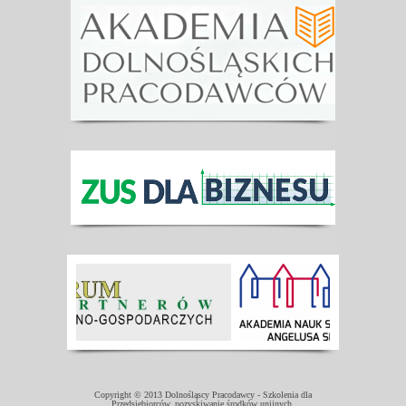
Copyright © 2013 Dolnośląscy Pracodawcy - Szkolenia dla
Przedsiębiorców, pozyskiwanie środków unijnych.