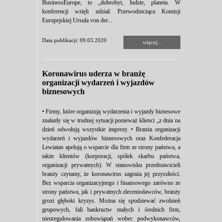
BusinessEurope, to „dobrobyt, ludzie, planeta. W
konferencji wzięli udział: Przewodnicząca Komisji
Europejskiej Ursula von der...
Data publikacji: 09.03.2020
więcej...
Koronawirus uderza w branżę
organizacji wydarzeń i wyjazdów
biznesowych
• Firmy, które organizują wydarzenia i wyjazdy biznesowe
znalazły się w trudnej sytuacji ponieważ klienci „z dnia na
dzień odwołują wszystkie imprezy. • Branża organizacji
wydarzeń i wyjazdów biznesowych oraz Konfederacja
Lewiatan apelują o wsparcie dla firm ze strony państwa, a
także klientów (korporacji, spółek skarbu państwa,
organizacji prywatnych). W stanowisku przedstawicieli
branży czytamy, że koronawirus zagraża jej przyszłości.
Bez wsparcia organizacyjnego i finansowego zarówno ze
strony państwa, jak i prywatnych zleceniodawców, branży
grozi głęboki kryzys. Można się spodziewać zwolnień
grupowych, fali bankructw małych i średnich firm,
nieuregulowania zobowiązań wobec podwykonawców,