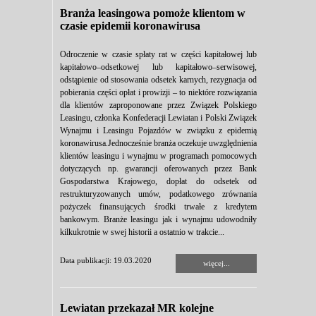
Branża leasingowa pomoże klientom w
czasie epidemii koronawirusa
Odroczenie w czasie spłaty rat w części kapitałowej lub
kapitałowo–odsetkowej lub kapitałowo–serwisowej,
odstąpienie od stosowania odsetek karnych, rezygnacja od
pobierania części opłat i prowizji – to niektóre rozwiązania
dla klientów zaproponowane przez Związek Polskiego
Leasingu, członka Konfederacji Lewiatan i Polski Związek
Wynajmu i Leasingu Pojazdów w związku z epidemią
koronawirusa.Jednocześnie branża oczekuje uwzględnienia
klientów leasingu i wynajmu w programach pomocowych
dotyczących np. gwarancji oferowanych przez Bank
Gospodarstwa Krajowego, dopłat do odsetek od
restrukturyzowanych umów, podatkowego zrównania
pożyczek finansujących środki trwałe z kredytem
bankowym. Branże leasingu jak i wynajmu udowodniły
kilkukrotnie w swej historii a ostatnio w trakcie...
Data publikacji: 19.03.2020
więcej...
Lewiatan przekazał MR kolejne