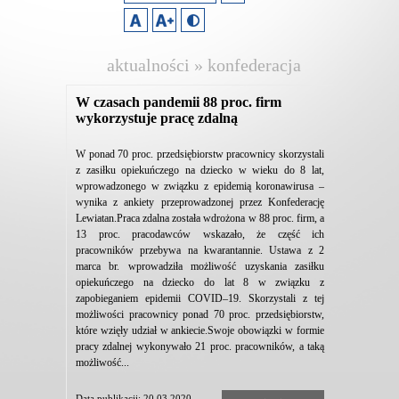
aktualności » konfederacja
lewiatan
W czasach pandemii 88 proc. firm
wykorzystuje pracę zdalną
W ponad 70 proc. przedsiębiorstw pracownicy skorzystali
z zasiłku opiekuńczego na dziecko w wieku do 8 lat,
wprowadzonego w związku z epidemią koronawirusa –
wynika z ankiety przeprowadzonej przez Konfederację
Lewiatan.Praca zdalna została wdrożona w 88 proc. firm, a
13 proc. pracodawców wskazało, że część ich
pracowników przebywa na kwarantannie. Ustawa z 2
marca br. wprowadziła możliwość uzyskania zasiłku
opiekuńczego na dziecko do lat 8 w związku z
zapobieganiem epidemii COVID–19. Skorzystali z tej
możliwości pracownicy ponad 70 proc. przedsiębiorstw,
które wzięły udział w ankiecie.Swoje obowiązki w formie
pracy zdalnej wykonywało 21 proc. pracowników, a taką
możliwość...
Data publikacji: 20.03.2020