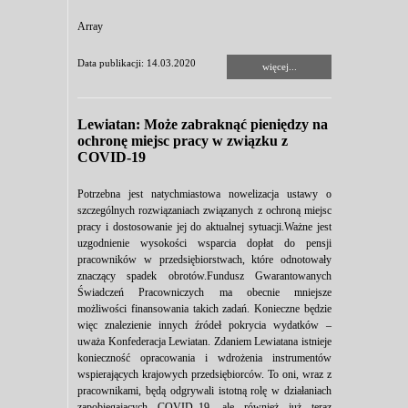
Array
Data publikacji: 14.03.2020
więcej...
Lewiatan: Może zabraknąć pieniędzy na
ochronę miejsc pracy w związku z
COVID-19
Potrzebna jest natychmiastowa nowelizacja ustawy o
szczególnych rozwiązaniach związanych z ochroną miejsc
pracy i dostosowanie jej do aktualnej sytuacji.Ważne jest
uzgodnienie wysokości wsparcia dopłat do pensji
pracowników w przedsiębiorstwach, które odnotowały
znaczący spadek obrotów.Fundusz Gwarantowanych
Świadczeń Pracowniczych ma obecnie mniejsze
możliwości finansowania takich zadań. Konieczne będzie
więc znalezienie innych źródeł pokrycia wydatków –
uważa Konfederacja Lewiatan. Zdaniem Lewiatana istnieje
konieczność opracowania i wdrożenia instrumentów
wspierających krajowych przedsiębiorców. To oni, wraz z
pracownikami, będą odgrywali istotną rolę w działaniach
zapobiegających COVID–19, ale również już teraz