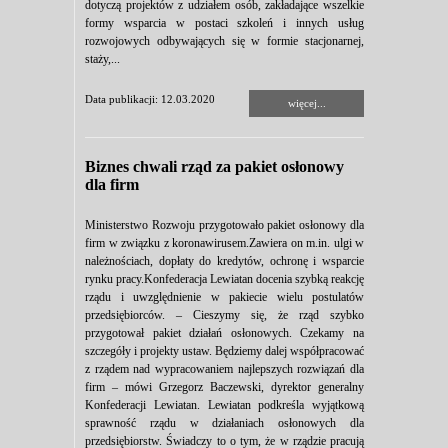
dotyczą projektów z udziałem osób, zakładające wszelkie
formy wsparcia w postaci szkoleń i innych usług
rozwojowych odbywających się w formie stacjonarnej,
staży,...
Data publikacji: 12.03.2020
więcej...
Biznes chwali rząd za pakiet osłonowy
dla firm
Ministerstwo Rozwoju przygotowało pakiet osłonowy dla
firm w związku z koronawirusem.Zawiera on m.in. ulgi w
należnościach, dopłaty do kredytów, ochronę i wsparcie
rynku pracy.Konfederacja Lewiatan docenia szybką reakcję
rządu i uwzględnienie w pakiecie wielu postulatów
przedsiębiorców. – Cieszymy się, że rząd szybko
przygotował pakiet działań osłonowych. Czekamy na
szczegóły i projekty ustaw. Będziemy dalej współpracować
z rządem nad wypracowaniem najlepszych rozwiązań dla
firm – mówi Grzegorz Baczewski, dyrektor generalny
Konfederacji Lewiatan. Lewiatan podkreśla wyjątkową
sprawność rządu w działaniach osłonowych dla
przedsiębiorstw. Świadczy to o tym, że w rządzie pracują