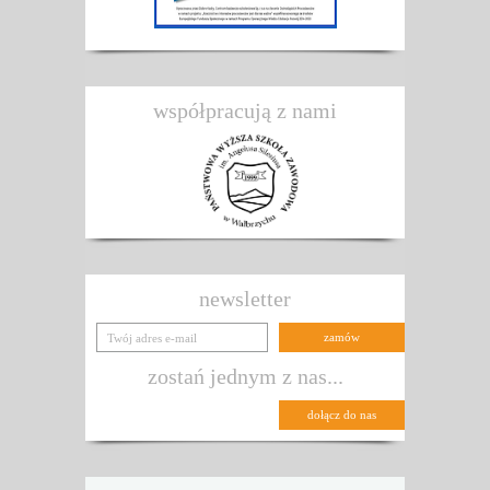
współpracują z nami
newsletter
zostań jednym z nas...