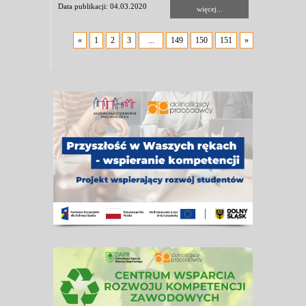
Data publikacji: 04.03.2020
więcej...
«
1
2
3
...
149
150
151
»