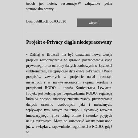
takich jak hotele, restauracje.W załączniku pełne
stanowisko branży...
Data publikacji: 06.03.2020
więcej...
Projekt e-Privacy ciągle niedopracowany
• Dzisiaj w Brukseli ma być omawiana nowa wersja
projektu rozporządzenia w sprawie poszanowania życia
prywatnego oraz ochrony danych osobowych w łączności
elektronicznej, zastępującego dyrektywę e–Privacy. • Wiele
przepisów zawartych w projekcie nadal pozostaje
niejasnych i w niewystarczającym stopniu koreluje z
przepisami RODO – uważa Konfederacja Lewiatan.
Projekt jest kolejną, po rozporządzeniu RODO, regulacją
która w sposób znaczący zmienia zasady przetwarzania
danych zarówno osobowych, jaki i metadanych,
wpływając tym samym na tempo i dynamikę rozwoju
innowacyjnego rynku usług online i szeroko pojętych
usług cyfrowych. Może on zniweczyć koszty poniesione
już w związku z zapewnieniem zgodności z RODO, gdyż
w...