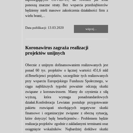
ponoszą znaczne straty. Bez wsparcia przedsiębiorców
będziemy mieli masowe zakończenia działalności firm z
wielu branż,...
Data publikacji: 13.03.2020
więcej...
Koronawirus zagraża realizacji
projektów unijnych
Obecnie z unijnym dofinansowaniem realizowanych jest
ponad 60 tys. projektów o łącznej wartości 451,6 mld
zł.Beneficjenci projektów, szczególnie tych realizowanych
przy wsparciu Europejskiego Funduszu Społecznego, w
ciągu najbliższych tygodni poważnie odczują skutki
związane z koronawirusem. Mamy do czynienia z siłą
wyższą, która wymaga ponadstandardowych
działań.Konfederacja Lewiatan postuluje przygotowanie
pakietu rozwiązań niwelujących negatywne skutki
finansowe i organizacyjne związane z obecną sytuacją,
które dotyczyć będę beneficjentów.– Problemem będzie
realizacja projektów zgodnie z zakładanymi terminami oraz
osiągnięcie wskaźników. Najbardziej dotkliwe skutki