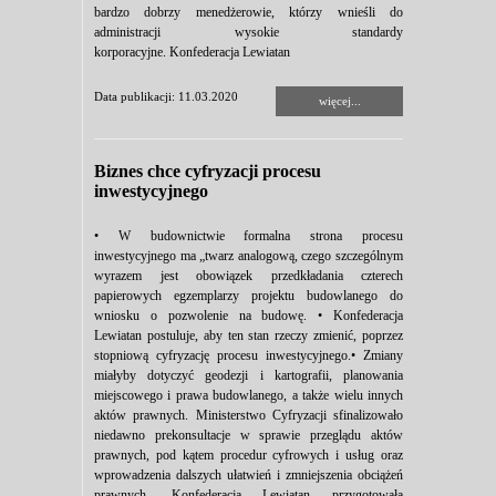
bardzo dobrzy menedżerowie, którzy wnieśli do
administracji wysokie standardy
korporacyjne. Konfederacja Lewiatan
Data publikacji: 11.03.2020
więcej...
Biznes chce cyfryzacji procesu
inwestycyjnego
• W budownictwie formalna strona procesu
inwestycyjnego ma „twarz analogową, czego szczególnym
wyrazem jest obowiązek przedkładania czterech
papierowych egzemplarzy projektu budowlanego do
wniosku o pozwolenie na budowę. • Konfederacja
Lewiatan postuluje, aby ten stan rzeczy zmienić, poprzez
stopniową cyfryzację procesu inwestycyjnego.• Zmiany
miałyby dotyczyć geodezji i kartografii, planowania
miejscowego i prawa budowlanego, a także wielu innych
aktów prawnych. Ministerstwo Cyfryzacji sfinalizowało
niedawno prekonsultacje w sprawie przeglądu aktów
prawnych, pod kątem procedur cyfrowych i usług oraz
wprowadzenia dalszych ułatwień i zmniejszenia obciążeń
prawnych. Konfederacja Lewiatan przygotowała