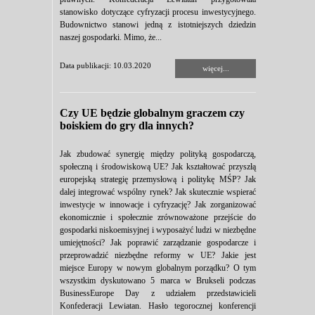
stanowisko dotyczące cyfryzacji procesu inwestycyjnego.
Budownictwo stanowi jedną z istotniejszych dziedzin
naszej gospodarki. Mimo, że...
Data publikacji: 10.03.2020
więcej...
Czy UE będzie globalnym graczem czy
boiskiem do gry dla innych?
Jak zbudować synergię między polityką gospodarczą,
społeczną i środowiskową UE? Jak kształtować przyszłą
europejską strategię przemysłową i politykę MŚP? Jak
dalej integrować wspólny rynek? Jak skutecznie wspierać
inwestycje w innowacje i cyfryzację? Jak zorganizować
ekonomicznie i społecznie zrównoważone przejście do
gospodarki niskoemisyjnej i wyposażyć ludzi w niezbędne
umiejętności? Jak poprawić zarządzanie gospodarcze i
przeprowadzić niezbędne reformy w UE? Jakie jest
miejsce Europy w nowym globalnym porządku? O tym
wszystkim dyskutowano 5 marca w Brukseli podczas
BusinessEurope Day z udziałem przedstawicieli
Konfederacji Lewiatan. Hasło tegorocznej konferencji