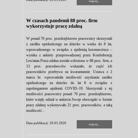
więcej...
W czasach pandemii 88 proc. firm
wykorzystuje pracę zdalną
W ponad 70 proc. przedsiębiorstw pracownicy skorzystali
z zasiłku opiekuńczego na dziecko w wieku do 8 lat,
wprowadzonego w związku z epidemią koronawirusa –
wynika z ankiety przeprowadzonej przez Konfederację
Lewiatan.Praca zdalna została wdrożona w 88 proc. firm, a
13 proc. pracodawców wskazało, że część ich
pracowników przebywa na kwarantannie. Ustawa z 2
marca br. wprowadziła możliwość uzyskania zasiłku
opiekuńczego na dziecko do lat 8 w związku z
zapobieganiem epidemii COVID–19. Skorzystali z tej
możliwości pracownicy ponad 70 proc. przedsiębiorstw,
które wzięły udział w ankiecie.Swoje obowiązki w formie
pracy zdalnej wykonywało 21 proc. pracowników, a taką
możliwość...
Data publikacji: 20.03.2020
więcej...