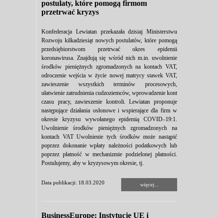
postulaty, które pomogą firmom
przetrwać kryzys
Konfederacja Lewiatan przekazała dzisiaj Ministerstwu
Rozwoju kilkadziesiąt nowych postulatów, które pomogą
przedsiębiorstwom przetrwać okres epidemii
koronawirusa. Znajdują się wśród nich m.in. uwolnienie
środków pieniężnych zgromadzonych na kontach VAT,
odroczenie wejścia w życie nowej matrycy stawek VAT,
zawieszenie wszystkich terminów procesowych,
ułatwienie zatrudnienia cudzoziemców, wprowadzenie kont
czasu pracy, zawieszenie kontroli. Lewiatan proponuje
następujące działania osłonowe i wspierające dla firm w
okresie kryzysu wywołanego epidemią COVID–19:1.
Uwolnienie środków pieniężnych zgromadzonych na
kontach VAT Uwolnienie tych środków może nastąpić
poprzez dokonanie wpłaty należności podatkowych lub
poprzez płatność w mechanizmie podzielonej płatności.
Postulujemy, aby w kryzysowym okresie, tj.
Data publikacji: 18.03.2020
więcej...
BusinessEurope: Instytucje UE i