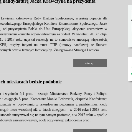
ą kandydaturę Jacka Krawczyka na prezydenta
Lewiatan, członkowie Rady Dialogu Społecznego, wyrażają poparcie dla
zewodniczącego Europejskiego Komitetu Ekonomiczno–Społecznego. Jacek
, od przystąpienia Polski do Unii Europejskiej, aktywnie uczestniczy w
prezydentem komitetu odpowiedzialnym za budżet. W kwietniu 2013 r. objął
i 2017 roku uzyskał reelekcję na to stanowisko znaczącą większością
 EKES, między innymi na temat TTIP (umowy handlowej ze Stanami
znych oraz w tematyce lotniczej (np. Zintegrowana Strategia Lotnicza...
więcej...
ych miesiącach będzie podobnie
o i wyniosło 5,1 proc. – szacuje Ministerstwo Rodziny, Pracy i Polityki
e i osiągnęło 5 proc. Komentarz Moniki Fedorczuk, ekspertki Konfederacji
istopadzie w porównaniu z rekordowym poziomem z października, kiedy
stąpił nieco wcześniej niż w latach ubiegłych – w 2016 roku i 2018 roku
 listopada utrzymywał się na tym samym poziomie, a w 2017 roku – spadł o
robotnych zarejestrowanych, obok oczywistego zakończenia prac...