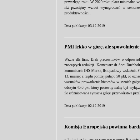
przyszłego roku. W 2020 roku płaca minimalna wz
niż przeciętny wzrost wynagrodzeń w sektorze
produktywności...
Data publikacji: 03.12.2019
PMI lekko w górę, ale spowolnienie
Ważne dla firm: Brak pracowników o odpowiedn
znaczących redukcji. Komentarz dr Soni Buchhol
komunikacie IHS Markit, listopadowy wskaźnik PM
13. miesiąc z rzędu poniżej pułapu 50 pkt, co ozn
warunków prowadzenia biznesów w swoich gałęzia
odczytu 45,6 pkt, który porównywalny był wyłącz
ile zróżnicowana sytuacja gałęzi przetwórstwa przek
Data publikacji: 02.12.2019
Komisja Europejska powinna bardzi
• 1 grudnia br. rozpoczyna pracę nowa Komisja