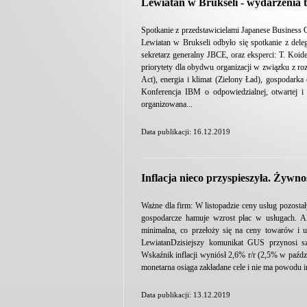
Lewiatan w Brukseli - wydarzenia 
Spotkanie z przedstawicielami Japanese Business 
Lewiatan w Brukseli odbyło się spotkanie z dele
sekretarz generalny JBCE, oraz eksperci: T. Koi
priorytety dla obydwu organizacji w związku z ro
Act), energia i klimat (Zielony Ład), gospoda
Konferencja IBM o odpowiedzialnej, otwartej i
organizowana...
Data publikacji: 16.12.2019
Inflacja nieco przyspieszyła. Żywno
Ważne dla firm: W listopadzie ceny usług pozost
gospodarcze hamuje wzrost płac w usługach. A
minimalna, co przełoży się na ceny towarów i u
LewiatanDzisiejszy komunikat GUS przynosi sze
Wskaźnik inflacji wyniósł 2,6% r/r (2,5% w paździ
monetarna osiąga zakładane cele i nie ma powodu i
Data publikacji: 13.12.2019