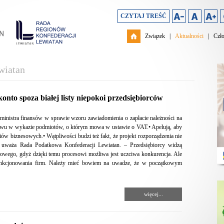
CZYTAJ TREŚĆ
Związek
|
Aktualności
|
Czł
wiatan
onto spoza białej listy niepokoi przedsiębiorców
a ministra finansów w sprawie wzoru zawiadomienia o zapłacie należności na
elewu w wykazie podmiotów, o którym mowa w ustawie o VAT.• Apelują, aby
ów biznesowych.• Wątpliwości budzi też fakt, że projekt rozporządzenia nie
– uważa Rada Podatkowa Konfederacji Lewiatan. – Przedsiębiorcy widzą
owego, gdyż dzięki temu procesowi możliwa jest uczciwa konkurencja. Ale
 funkcjonowania firm. Należy mieć bowiem na uwadze, że w początkowym
więcej...