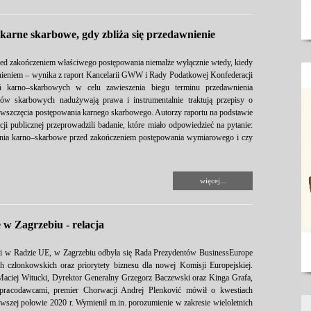
 karne skarbowe, gdy zbliża się przedawnienie
ed zakończeniem właściwego postępowania niemalże wyłącznie wtedy, kiedy
nieniem – wynika z raport Kancelarii GWW i Rady Podatkowej Konfederacji
ń karno–skarbowych w celu zawieszenia biegu terminu przedawnienia
ów skarbowych nadużywają prawa i instrumentalnie traktują przepisy o
 wszczęcia postępowania karnego skarbowego. Autorzy raportu na podstawie
i publicznej przeprowadzili badanie, które miało odpowiedzieć na pytanie:
nia karno–skarbowe przed zakończeniem postępowania wymiarowego i czy
więcej...
w Zagrzebiu - relacja
cji w Radzie UE, w Zagrzebiu odbyła się Rada Prezydentów BusinessEurope
 członkowskich oraz priorytety biznesu dla nowej Komisji Europejskiej.
Maciej Witucki, Dyrektor Generalny Grzegorz Baczewski oraz Kinga Grafa,
 pracodawcami, premier Chorwacji Andrej Plenković mówił o kwestiach
rwszej połowie 2020 r. Wymienił m.in. porozumienie w zakresie wieloletnich