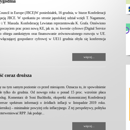
tygodnia
Council in Europe (JBCE)W poniedziałek, 16 grudnia, w biurze Konfederacji
gacją JBCE. W spotkaniu po stronie japońskiej udział wzięli T. Nagamune,
de i Y. Masuda. Konfederację Lewiatan reprezentowała K. Grafa. Omówiono
zpoczęciem prac przez nową KE, jak m. in. kwestie cyfrowe (Digital Service
rka o obiegu zamkniętym oraz finansowanie zrównoważonego rozwoju w UE.
 włączającej gospodarce cyfrowej w UE11 grudnia obyła się konferencja
więcej...
ść coraz droższa
ały na tym samym poziomie co przed miesiącem. Oznacza to, że spowolnienie
le tylko do grudnia. Od nowego roku o ponad 15 proc. wzrośnie płaca
sług. Komentarz dr Soni Buchholtz, ekspertki ekonomicznej Konfederacji
rsze spektrum informacji o źródłach inflacji w listopadzie 2019 roku.
erniku) – minimalnie powyżej celu inflacyjnego. Z tej perspektywy, polityka
nterweniować RPP. Jak podaje...
więcej...