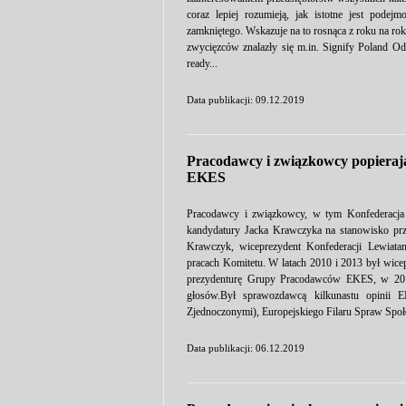
coraz lepiej rozumieją, jak istotne jest pode
zamkniętego. Wskazuje na to rosnąca z roku na ro
zwycięzców znalazły się m.in. Signify Poland Od
ready...
Data publikacji: 09.12.2019
Pracodawcy i związkowcy popieraj
EKES
Pracodawcy i związkowcy, w tym Konfederacja 
kandydatury Jacka Krawczyka na stanowisko pr
Krawczyk, wiceprezydent Konfederacji Lewiatan
pracach Komitetu. W latach 2010 i 2013 był wice
prezydenturę Grupy Pracodawców EKES, w 2015 
głosów.Był sprawozdawcą kilkunastu opinii
Zjednoczonymi), Europejskiego Filaru Spraw Społec
Data publikacji: 06.12.2019