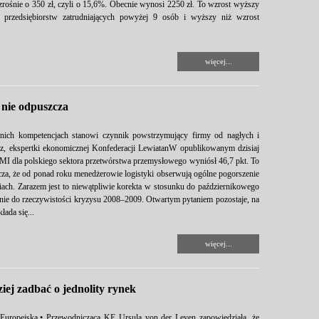
rośnie o 350 zł, czyli o 15,6%. Obecnie wynosi 2250 zł. To wzrost wyższy
 przedsiębiorstw zatrudniających powyżej 9 osób i wyższy niż wzrost
więcej...
 nie odpuszcza
ich kompetencjach stanowi czynnik powstrzymujący firmy od nagłych i
tz, ekspertki ekonomicznej Konfederacji LewiatanW opublikowanym dzisiaj
I dla polskiego sektora przetwórstwa przemysłowego wyniósł 46,7 pkt. To
acza, że od ponad roku menedżerowie logistyki obserwują ogólne pogorszenie
ch. Zarazem jest to niewątpliwie korekta w stosunku do październikowego
nie do rzeczywistości kryzysu 2008–2009. Otwartym pytaniem pozostaje, na
łada się...
więcej...
ej zadbać o jednolity rynek
 Europejska.• Przewodnicząca KE Ursula von der Leyen zapowiedziała, że