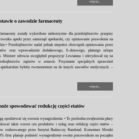
więcej...
tawie o zawodzie farmaceuty
rmaceuty zostały wykreślone niekorzystne dla przedsiębiorców przepisy
rownika apteki przez samorząd aptekarski, czy opiniowanie pozwolenia na
kie.• Przedsiębiorców nadal jednak niepokoi obowiązek opiniowania przez
antów oraz wprowadzenie dodatkowego, 6–dniowego, płatnego urlopu
. Minister zdrowia uwzględnił propozycje Lewiatana i zdecydował się na
rzedsiębiorców zapisów w ustawie. Przyznanie specjalnych uprawnień
 aptekarskim byłoby ewenementem na tle innych zawodów medycznych. –
więcej...
oże spowodować redukcję części etatów
ą spodziewać się wzrostu wynagrodzenia. • To pochodna zwiększenia płacy
ować także wzrost cen produktów i usług oraz redukcję części etatów –
ów realizowanego przez Instytut Badawczy Randstad. Komentarz Moniki
 48% firm planuje podnieść wynagrodzenie swoim pracownikom na początku