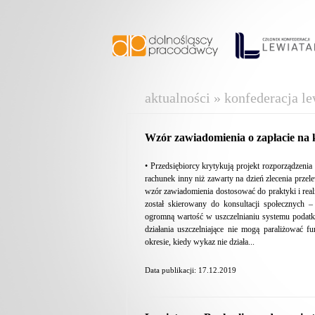
aktualności » konfederacja le
Wzór zawiadomienia o zapłacie na k
• Przedsiębiorcy krytykują projekt rozporządzeni
rachunek inny niż zawarty na dzień zlecenia prz
wzór zawiadomienia dostosować do praktyki i reali
został skierowany do konsultacji społecznych 
ogromną wartość w uszczelnianiu systemu podatk
działania uszczelniające nie mogą paraliżować
okresie, kiedy wykaz nie działa...
Data publikacji: 17.12.2019