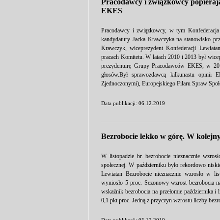
Pracodawcy i związkowcy popieraj
EKES
Pracodawcy i związkowcy, w tym Konfederacja 
kandydatury Jacka Krawczyka na stanowisko pr
Krawczyk, wiceprezydent Konfederacji Lewiatan
pracach Komitetu. W latach 2010 i 2013 był wice
prezydenturę Grupy Pracodawców EKES, w 2015 
głosów.Był sprawozdawcą kilkunastu opinii
Zjednoczonymi), Europejskiego Filaru Spraw Społec
Data publikacji: 06.12.2019
Bezrobocie lekko w górę. W kolejn
W listopadzie br. bezrobocie nieznacznie wzrosł
społecznej. W październiku było rekordowo niski
Lewiatan Bezrobocie nieznacznie wzrosło w l
wyniosło 5 proc. Sezonowy wzrost bezrobocia na
wskaźnik bezrobocia na przełomie października i
0,1 pkt proc. Jedną z przyczyn wzrostu liczby bez