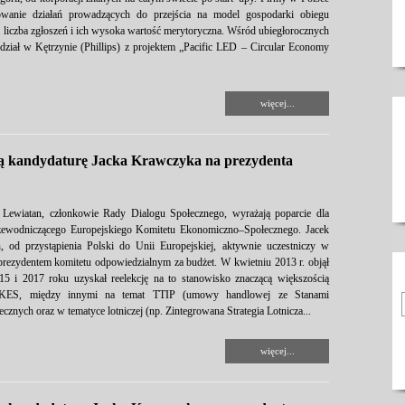
jmowanie działań prowadzących do przejścia na model gospodarki obiegu
k liczba zgłoszeń i ich wysoka wartość merytoryczna. Wśród ubiegłorocznych
dział w Kętrzynie (Phillips) z projektem „Pacific LED – Circular Economy
więcej...
ą kandydaturę Jacka Krawczyka na prezydenta
Lewiatan, członkowie Rady Dialogu Społecznego, wyrażają poparcie dla
zewodniczącego Europejskiego Komitetu Ekonomiczno–Społecznego. Jacek
, od przystąpienia Polski do Unii Europejskiej, aktywnie uczestniczy w
prezydentem komitetu odpowiedzialnym za budżet. W kwietniu 2013 r. objął
i 2017 roku uzyskał reelekcję na to stanowisko znaczącą większością
 EKES, między innymi na temat TTIP (umowy handlowej ze Stanami
znych oraz w tematyce lotniczej (np. Zintegrowana Strategia Lotnicza...
więcej...