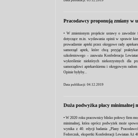
Data publikacji: 05.12.2019
Pracodawcy proponują zmiany w us
• W zmienionym projekcie ustawy o zawodzie fa
dotyczące m.in. wydawania opinii w sprawie kie
prowadzenie apteki przez okręgowe rady aptekars
samorząd aptek, które chcą przyjąć praktyk
szkoleniowego – zauważa Konfederacja Lewiatan
wykreślenie niektórych niekorzystnych dla p
samorządowi aptekarskiemu i okręgowym radom
Opinie byłyby...
Data publikacji: 04.12.2019
Duża podwyżka płacy minimalnej m
• W 2020 roku pracownicy blisko połowy firm mog
minimalnej, która oprócz podwyżek może spowod
wynika z 40. edycji badania „Plany Pracodawc
Fedorczuk, ekspertki Konfederacji Lewiatan Aż