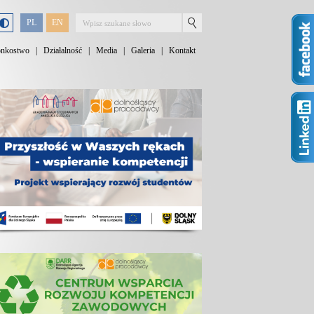
PL
EN
onkostwo
|
Działalność
|
Media
|
Galeria
|
Kontakt