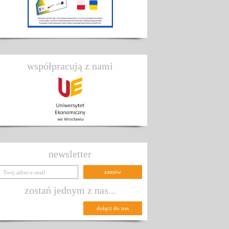
współpracują z nami
newsletter
zostań jednym z nas...