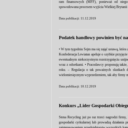
ram finansowych (MFF), ponieważ od niego z
spowodowana procesem wyjścia Wielkiej Brytanii z
Data publikacji: 11.12.2019
Podatek handlowy powinien być nal
• W tym tygodniu Sejm ma się zająć ustawą, która 
Konfederacja Lewiatan apeluje o szybkie przyjęci
ewentualnym niekorzystnym rozstrzygnięciu unij
wraz z odsetkami. • Pracodawcy proponują także,
roku. – Regulacja o tak poważnych skutkach dl
wielomiesięcznym wyprzedzeniem, tak aby firmy m
Data publikacji: 10.12.2019
Konkurs „Lider Gospodarki Obieg
Stena Recycling już po raz trzeci nagrodzi firmy,
gospodarki cyrkularnej lub prowadzą działania 
zainteresowaniem przedsiębiorstw wszystkich kate