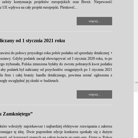
ależy kontynuacja projektów europejskich oraz Brexit. Niepewność
 UE wpływa na cały projekt europejski. Plenković...
więcej...
iczany od 1 stycznia 2021 roku
zawiesi do połowy przyszłego roku pobór podatku od sprzedaży detalicznej. •
e ustawy. Gdyby podatek zaczął obowiązywać od 1 stycznia 2020 roku, to po
nego trybunału, Polska zmuszona byłaby do zwrotu pobranych kwot podatku
 aby podatek był naliczany od przychodów osiągniętych po 1 stycznia 2021
a firm i całej branży handlu detalicznego, powinna zostać ogłoszona z
ogły uwzględnić jej skutki w budżetach.
więcej...
u Zamkniętego”
 które wdrożyły najciekawsze i najbardziej efektywne rozwiązania z zakresu
promujące tę ideę. Dwie poprzednie edycje konkursu spotkały się z dużym
gorii, od korporacji znanych na całym świecie po start–upy. Firmy w Polsce