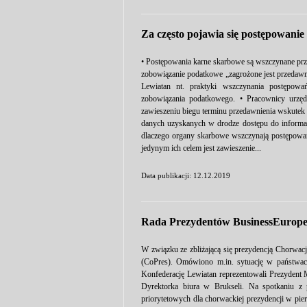
Za często pojawia się postępowanie
• Postępowania karne skarbowe są wszczynane prz
zobowiązanie podatkowe „zagrożone jest przedaw
Lewiatan nt. praktyki wszczynania postępowa
zobowiązania podatkowego. • Pracownicy urzęd
zawieszeniu biegu terminu przedawnienia wskutek
danych uzyskanych w drodze dostępu do informacj
dlaczego organy skarbowe wszczynają postępowa
jedynym ich celem jest zawieszenie...
Data publikacji: 12.12.2019
Rada Prezydentów BusinessEurope 
W związku ze zbliżającą się prezydencją Chorwa
(CoPres). Omówiono m.in. sytuację w państwach
Konfederację Lewiatan reprezentowali Prezydent 
Dyrektorka biura w Brukseli. Na spotkaniu z
priorytetowych dla chorwackiej prezydencji w pie