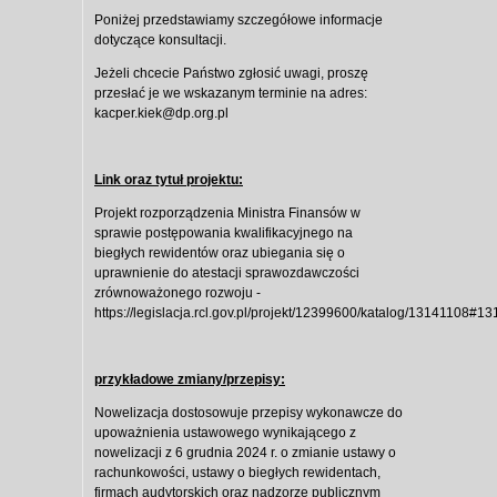
Poniżej przedstawiamy szczegółowe informacje
dotyczące konsultacji.
Jeżeli chcecie Państwo zgłosić uwagi, proszę
przesłać je we wskazanym terminie na adres:
kacper.kiek@dp.org.pl
Link oraz tytuł projektu:
Projekt rozporządzenia Ministra Finansów w
sprawie postępowania kwalifikacyjnego na
biegłych rewidentów oraz ubiegania się o
uprawnienie do atestacji sprawozdawczości
zrównoważonego rozwoju -
https://legislacja.rcl.gov.pl/projekt/12399600/katalog/13141108#1
przykładowe zmiany/przepisy:
Nowelizacja dostosowuje przepisy wykonawcze do
upoważnienia ustawowego wynikającego z
nowelizacji z 6 grudnia 2024 r. o zmianie ustawy o
rachunkowości, ustawy o biegłych rewidentach,
firmach audytorskich oraz nadzorze publicznym