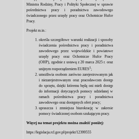
Ministra Rodziny, Pracy i Polityki Społecznej w sprawie
pośrednictwa pracy i poradnictwa zawodowego
świadczonego przez urzędy pracy oraz Ochotnicze Hufce
Pracy.
Projekt m.in.:
określa szczegółowe warunki realizacji i sposoby
świadczenia pośrednictwa pracy i poradnictwa
zawodowego przez wojewódzkie i powiatowe
urzędy pracy oraz Ochotnicze Hufce Pracy
(OHP), zgodnie z ustawą z 20 marca 2025 r. oraz
1
unijnym rozporządzeniem EURES
;
umożliwia osobom zarówno zarejestrowanym jak
i niezarejestrowanym oraz pracodawcom dostęp
do sprzętu, dzięki któremu będą oni mieli dostęp
do informacji dotyczących pomocy udzielanej w
ramach pośrednictwa pracy i poradnictwa
zawodowego oraz dostępnych ofert pracy;
upraszcza i zmniejsza biurokrację w zakresie
pomocy świadczonej osobom szukającym pracy.
Więcej na temat projektu można znaleźć poniżej:
https://legislacja.rcl.gov.pl/projekt/12399555