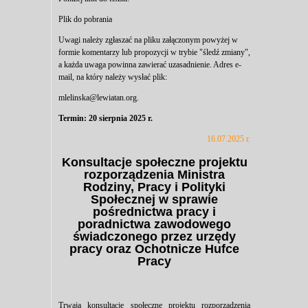
Plik do pobrania
Uwagi należy zgłaszać na pliku załączonym powyżej w
formie komentarzy lub propozycji w trybie "śledź zmiany",
a każda uwaga powinna zawierać uzasadnienie. Adres e-
mail, na który należy wysłać plik:
mlelinska@lewiatan.org
.
Termin: 20 sierpnia 2025 r.
16.07.2025 r.
Konsultacje społeczne projektu
rozporządzenia Ministra
Rodziny, Pracy i Polityki
Społecznej w sprawie
pośrednictwa pracy i
poradnictwa zawodowego
świadczonego przez urzędy
pracy oraz Ochotnicze Hufce
Pracy
Trwają konsultacje społeczne projektu rozporządzenia