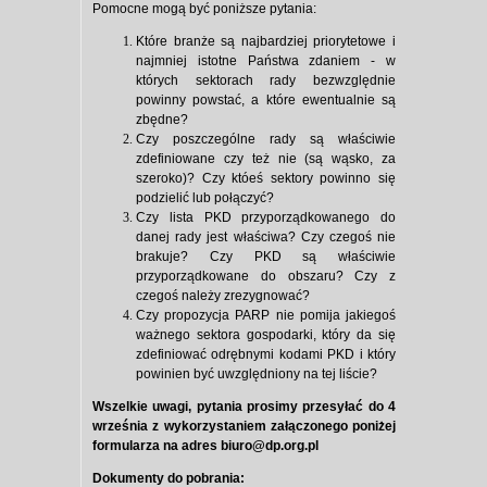
Pomocne mogą być poniższe pytania:
Które branże są najbardziej priorytetowe i
najmniej istotne Państwa zdaniem - w
których sektorach rady bezwzględnie
powinny powstać, a które ewentualnie są
zbędne?
Czy poszczególne rady są właściwie
zdefiniowane czy też nie (są wąsko, za
szeroko)? Czy któeś sektory powinno się
podzielić lub połączyć?
Czy lista PKD przyporządkowanego do
danej rady jest właściwa? Czy czegoś nie
brakuje? Czy PKD są właściwie
przyporządkowane do obszaru? Czy z
czegoś należy zrezygnować?
Czy propozycja PARP nie pomija jakiegoś
ważnego sektora gospodarki, który da się
zdefiniować odrębnymi kodami PKD i który
powinien być uwzględniony na tej liście?
Wszelkie uwagi, pytania prosimy przesyłać do 4
września z wykorzystaniem załączonego poniżej
formularza na adres biuro@dp.org.pl
Dokumenty do pobrania: