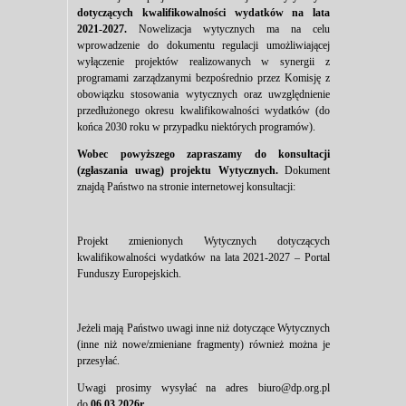
dotyczących kwalifikowalności wydatków na lata
2021-2027.
Nowelizacja wytycznych ma na celu
wprowadzenie do dokumentu regulacji umożliwiającej
wyłączenie projektów realizowanych w synergii z
programami zarządzanymi bezpośrednio przez Komisję z
obowiązku stosowania wytycznych oraz uwzględnienie
przedłużonego okresu kwalifikowalności wydatków (do
końca 2030 roku w przypadku niektórych programów).
Wobec powyższego zapraszamy do konsultacji
(zgłaszania uwag) projektu Wytycznych.
Dokument
znajdą Państwo na stronie internetowej konsultacji:
Projekt zmienionych Wytycznych dotyczących
kwalifikowalności wydatków na lata 2021-2027 – Portal
Funduszy Europejskich
.
Jeżeli mają Państwo uwagi inne niż dotyczące Wytycznych
(inne niż nowe/zmieniane fragmenty) również można je
przesyłać.
Uwagi prosimy wysyłać na adres
biuro@dp.org.pl
do
06.03.2026r.