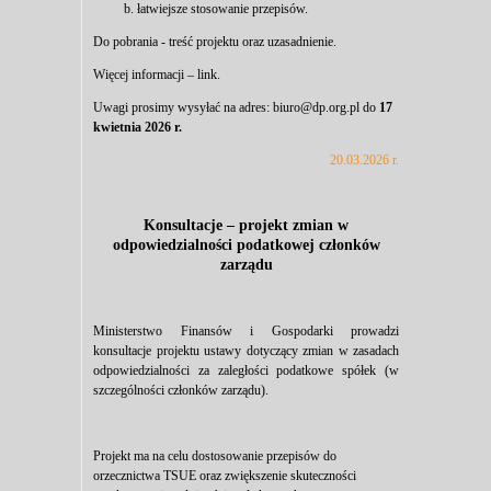
łatwiejsze stosowanie przepisów.
Do pobrania -
treść projektu
oraz
uzasadnienie
.
Więcej informacji –
link
.
Uwagi prosimy wysyłać na adres:
biuro@dp.org.pl
do
17
kwietnia 2026 r.
20.03.2026 r.
Konsultacje – projekt zmian w
odpowiedzialności podatkowej członków
zarządu
Ministerstwo Finansów i Gospodarki prowadzi
konsultacje
projektu ustawy dotyczący zmian w zasadach
odpowiedzialności za zaległości podatkowe spółek (w
szczególności członków zarządu).
Projekt ma na celu dostosowanie przepisów do
orzecznictwa TSUE oraz zwiększenie skuteczności