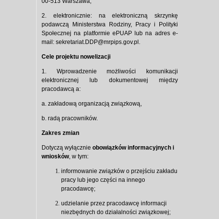
00-513 Warszawa;
2. elektronicznie: na elektroniczną skrzynkę
podawczą Ministerstwa Rodziny, Pracy i Polityki
Społecznej na platformie ePUAP lub na adres e-
mail:
sekretariat.DDP@mrpips.gov.pl
.
Cele projektu nowelizacji
1. Wprowadzenie możliwości komunikacji
elektronicznej lub dokumentowej między
pracodawcą a:
a. zakładową organizacją związkową,
b. radą pracowników.
Zakres zmian
Dotyczą wyłącznie
obowiązków informacyjnych i
wniosków
, w tym:
informowanie związków o przejściu zakładu
pracy lub jego części na innego
pracodawcę;
udzielanie przez pracodawcę informacji
niezbędnych do działalności związkowej;