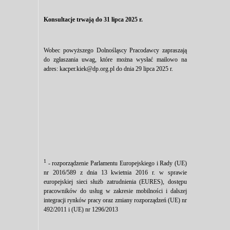
Konsultacje trwają do 31 lipca 2025 r.
Wobec powyższego Dolnośląscy Pracodawcy zapraszają
do zgłaszania uwag, które można wysłać mailowo na
adres:
kacper.kiek@dp.org.pl
do dnia 29 lipca 2025 r.
1
- rozporządzenie Parlamentu Europejskiego i Rady (UE)
nr 2016/589 z dnia 13 kwietnia 2016 r. w sprawie
europejskiej sieci służb zatrudnienia (EURES), dostępu
pracowników do usług w zakresie mobilności i dalszej
integracji rynków pracy oraz zmiany rozporządzeń (UE) nr
492/2011 i (UE) nr 1296/2013