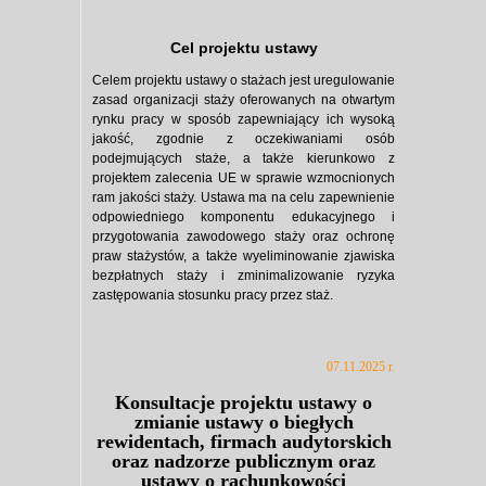
Cel projektu ustawy
Celem projektu ustawy o stażach jest uregulowanie
zasad organizacji staży oferowanych na
otwartym
rynku pracy w sposób zapewniający ich wysoką
jakość, zgodnie z oczekiwaniami
osób
podejmujących staże, a także kierunkowo z
projektem zalecenia UE w sprawie
wzmocnionych
ram jakości staży. Ustawa ma na celu zapewnienie
odpowiedniego komponentu
edukacyjnego i
przygotowania zawodowego staży oraz ochronę
praw stażystów, a także
wyeliminowanie zjawiska
bezpłatnych staży i zminimalizowanie ryzyka
zastępowania
stosunku pracy przez staż.
07.11.2025 r.
Konsultacje projektu ustawy o
zmianie ustawy o biegłych
rewidentach, firmach audytorskich
oraz nadzorze publicznym oraz
ustawy o rachunkowości