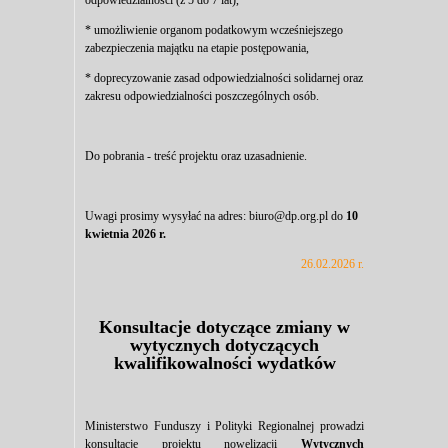
odpowiedzialności (z 5 do 7 lat),
* umożliwienie organom podatkowym wcześniejszego
zabezpieczenia majątku na etapie postępowania,
* doprecyzowanie zasad odpowiedzialności solidarnej oraz
zakresu odpowiedzialności poszczególnych osób.
Do pobrania -
treść projektu
oraz
uzasadnienie
.
Uwagi prosimy wysyłać na adres: biuro@dp.org.pl do
10
kwietnia 2026 r.
26.02.2026 r.
Konsultacje dotyczące zmiany w
wytycznych dotyczących
kwalifikowalności wydatków
Ministerstwo Funduszy i Polityki Regionalnej prowadzi
konsultacje projektu nowelizacji
Wytycznych