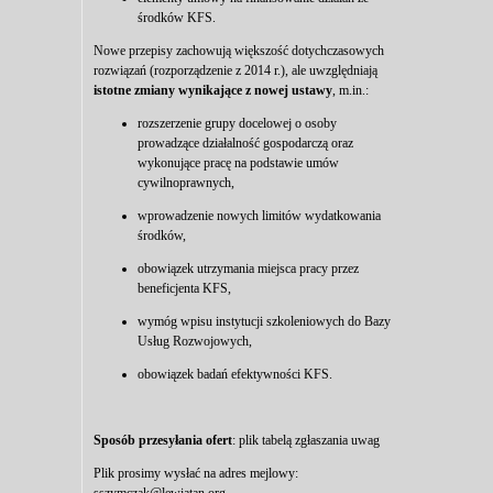
środków KFS.
Nowe przepisy zachowują większość dotychczasowych
rozwiązań (rozporządzenie z 2014 r.), ale uwzględniają
istotne zmiany wynikające z nowej ustawy
, m.in.:
rozszerzenie grupy docelowej o osoby
prowadzące działalność gospodarczą oraz
wykonujące pracę na podstawie umów
cywilnoprawnych,
wprowadzenie nowych limitów wydatkowania
środków,
obowiązek utrzymania miejsca pracy przez
beneficjenta KFS,
wymóg wpisu instytucji szkoleniowych do Bazy
Usług Rozwojowych,
obowiązek badań efektywności KFS.
Sposób przesyłania ofert
:
plik tabelą zgłaszania uwag
Plik prosimy wysłać na adres mejlowy:
sszymczak@lewiatan.org