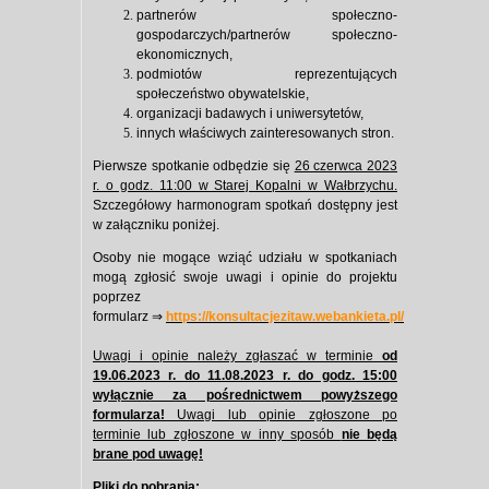
partnerów społeczno-
gospodarczych/partnerów społeczno-
ekonomicznych,
podmiotów reprezentujących
społeczeństwo obywatelskie,
organizacji badawych i uniwersytetów,
innych właściwych zainteresowanych stron.
Pierwsze spotkanie odbędzie się
26 czerwca 2023
r. o godz. 11:00 w Starej Kopalni w Wałbrzychu.
Szczegółowy harmonogram spotkań dostępny jest
w załączniku poniżej.
Osoby nie mogące wziąć udziału w spotkaniach
mogą zgłosić swoje uwagi i opinie do projektu
poprzez
formularz ⇒
https://konsultacjezitaw.webankieta.pl/
Uwagi i opinie należy zgłaszać w terminie
od
19.06.2023 r. do 11.08.2023 r. do godz. 15:00
wyłącznie za pośrednictwem powyższego
formularza!
Uwagi lub opinie zgłoszone po
terminie lub zgłoszone w inny sposób
nie będą
brane pod uwagę!
Pliki do pobrania: