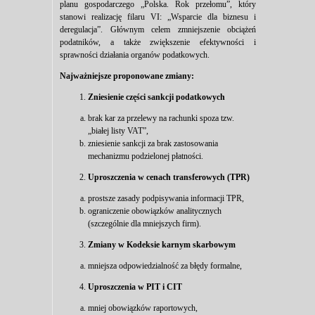
planu gospodarczego „Polska. Rok przełomu”, który
stanowi realizację filaru VI: „Wsparcie dla biznesu i
deregulacja”. Głównym celem zmniejszenie obciążeń
podatników, a także zwiększenie efektywności i
sprawności działania organów podatkowych.
Najważniejsze proponowane zmiany:
Zniesienie cz
ęś
ci sankcji podatkowych
brak kar za przelewy na rachunki spoza tzw.
„białej listy VAT”,
zniesienie sankcji za brak zastosowania
mechanizmu podzielonej płatności.
Uproszczenia w cenach transferowych (TPR)
prostsze zasady podpisywania informacji TPR,
ograniczenie obowiązków analitycznych
(szczególnie dla mniejszych firm).
Zmiany w Kodeksie karnym skarbowym
mniejsza odpowiedzialność za błędy formalne,
Uproszczenia w PIT i CIT
mniej obowiązków raportowych,