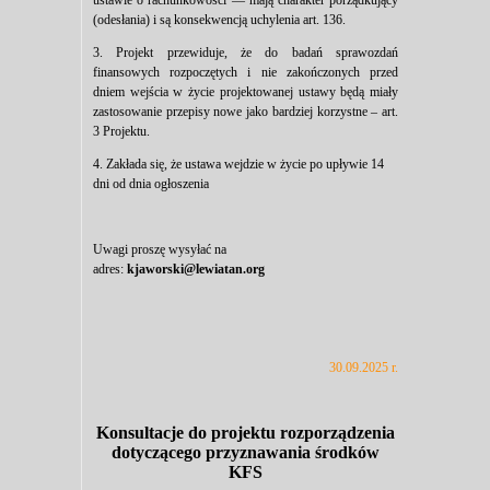
ustawie o rachunkowości — mają charakter porządkujący
(odesłania) i są konsekwencją uchylenia art. 136.
3. Projekt przewiduje, że do badań sprawozdań
finansowych rozpoczętych i nie zakończonych przed
dniem wejścia w życie projektowanej ustawy będą miały
zastosowanie przepisy nowe jako bardziej korzystne – art.
3 Projektu.
4. Zakłada się, że ustawa wejdzie w życie po upływie 14
dni od dnia ogłoszenia
Uwagi proszę wysyłać na
adres:
kjaworski@lewiatan.org
30.09.2025 r.
Konsultacje do projektu rozporządzenia
dotyczącego przyznawania środków
KFS