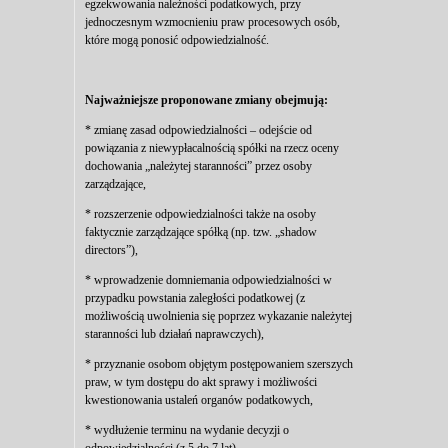
egzekwowania należności podatkowych, przy
jednoczesnym wzmocnieniu praw procesowych osób,
które mogą ponosić odpowiedzialność.
Najważniejsze proponowane zmiany obejmują:
* zmianę zasad odpowiedzialności – odejście od
powiązania z niewypłacalnością spółki na rzecz oceny
dochowania „należytej staranności” przez osoby
zarządzające,
* rozszerzenie odpowiedzialności także na osoby
faktycznie zarządzające spółką (np. tzw. „shadow
directors”),
* wprowadzenie domniemania odpowiedzialności w
przypadku powstania zaległości podatkowej (z
możliwością uwolnienia się poprzez wykazanie należytej
staranności lub działań naprawczych),
* przyznanie osobom objętym postępowaniem szerszych
praw, w tym dostępu do akt sprawy i możliwości
kwestionowania ustaleń organów podatkowych,
* wydłużenie terminu na wydanie decyzji o