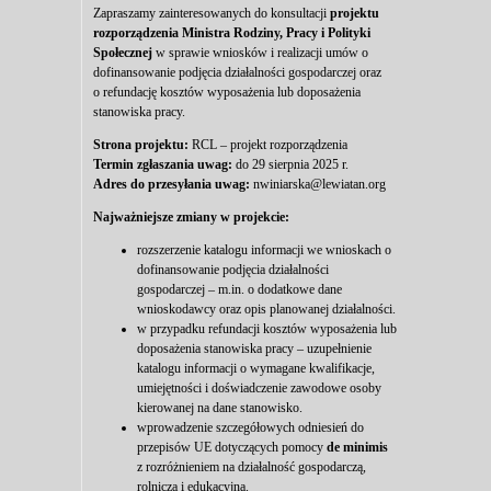
Zapraszamy zainteresowanych do konsultacji
projektu
rozporządzenia Ministra Rodziny, Pracy i Polityki
Społecznej
w sprawie wniosków i realizacji umów o
dofinansowanie podjęcia działalności gospodarczej oraz
o refundację kosztów wyposażenia lub doposażenia
stanowiska pracy.
Strona projektu:
RCL – projekt rozporządzenia
Termin zgłaszania uwag:
do 29 sierpnia 2025 r.
Adres do przesyłania uwag:
nwiniarska@lewiatan.org
Najważniejsze zmiany w projekcie:
rozszerzenie katalogu informacji we wnioskach o
dofinansowanie podjęcia działalności
gospodarczej – m.in. o dodatkowe dane
wnioskodawcy oraz opis planowanej działalności.
w przypadku refundacji kosztów wyposażenia lub
doposażenia stanowiska pracy – uzupełnienie
katalogu informacji o wymagane kwalifikacje,
umiejętności i doświadczenie zawodowe osoby
kierowanej na dane stanowisko.
wprowadzenie szczegółowych odniesień do
przepisów UE dotyczących pomocy
de minimis
z rozróżnieniem na działalność gospodarczą,
rolniczą i edukacyjną.