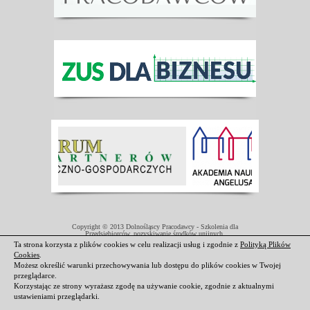
Copyright © 2013 Dolnośląscy Pracodawcy - Szkolenia dla
Przedsiębiorców, pozyskiwanie środków unijnych.
Projekt współfinansowany przez Unię Europejską w ramach Europejskiego
Ta strona korzysta z plików cookies w celu realizacji usług i zgodnie z
Polityką Plików
Funduszu Społecznego.
Cookies
.
Darmowe domeny i hosting
|
Strony internetowe Świdnica
Możesz określić warunki przechowywania lub dostępu do plików cookies w Twojej
przeglądarce.
Korzystając ze strony wyrażasz zgodę na używanie cookie, zgodnie z aktualnymi
ustawieniami przeglądarki.