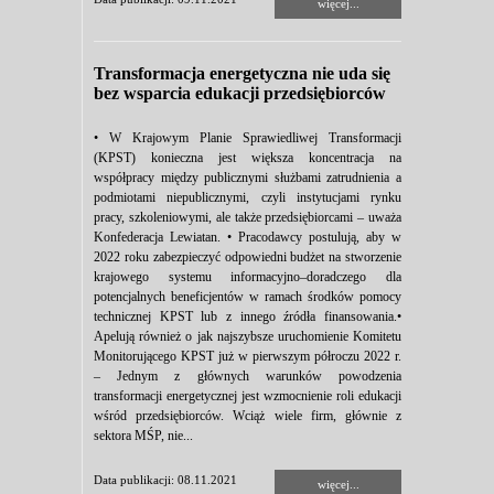
więcej...
Transformacja energetyczna nie uda się
bez wsparcia edukacji przedsiębiorców
• W Krajowym Planie Sprawiedliwej Transformacji
(KPST) konieczna jest większa koncentracja na
współpracy między publicznymi służbami zatrudnienia a
podmiotami niepublicznymi, czyli instytucjami rynku
pracy, szkoleniowymi, ale także przedsiębiorcami – uważa
Konfederacja Lewiatan. • Pracodawcy postulują, aby w
2022 roku zabezpieczyć odpowiedni budżet na stworzenie
krajowego systemu informacyjno–doradczego dla
potencjalnych beneficjentów w ramach środków pomocy
technicznej KPST lub z innego źródła finansowania.•
Apelują również o jak najszybsze uruchomienie Komitetu
Monitorującego KPST już w pierwszym półroczu 2022 r.
– Jednym z głównych warunków powodzenia
transformacji energetycznej jest wzmocnienie roli edukacji
wśród przedsiębiorców. Wciąż wiele firm, głównie z
sektora MŚP, nie...
Data publikacji: 08.11.2021
więcej...