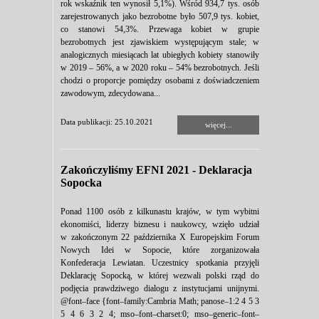
rok wskaźnik ten wynosił 5,1%). Wśród 934,7 tys. osób
zarejestrowanych jako bezrobotne było 507,9 tys. kobiet,
co stanowi 54,3%. Przewaga kobiet w grupie
bezrobotnych jest zjawiskiem występującym stale; w
analogicznych miesiącach lat ubiegłych kobiety stanowiły
w 2019 – 56%, a w 2020 roku – 54% bezrobotnych. Jeśli
chodzi o proporcje pomiędzy osobami z doświadczeniem
zawodowym, zdecydowana...
Data publikacji: 25.10.2021
więcej...
Zakończyliśmy EFNI 2021 - Deklaracja
Sopocka
Ponad 1100 osób z kilkunastu krajów, w tym wybitni
ekonomiści, liderzy biznesu i naukowcy, wzięło udział
w zakończonym 22 października X Europejskim Forum
Nowych Idei w Sopocie, które zorganizowała
Konfederacja Lewiatan. Uczestnicy spotkania przyjęli
Deklarację Sopocką, w której wezwali polski rząd do
podjęcia prawdziwego dialogu z instytucjami unijnymi.
@font–face {font–family:Cambria Math; panose–1:2 4 5 3
5 4 6 3 2 4; mso–font–charset:0; mso–generic–font–