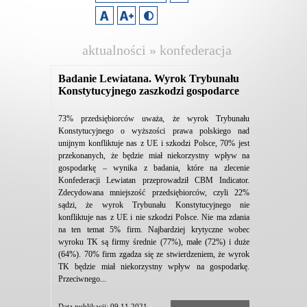
aktualności » konfederacja
lewiatan
Badanie Lewiatana. Wyrok Trybunału
Konstytucyjnego zaszkodzi gospodarce
73% przedsiębiorców uważa, że wyrok Trybunału
Konstytucyjnego o wyższości prawa polskiego nad
unijnym konfliktuje nas z UE i szkodzi Polsce, 70% jest
przekonanych, że będzie miał niekorzystny wpływ na
gospodarkę – wynika z badania, które na zlecenie
Konfederacji Lewiatan przeprowadził CBM Indicator.
Zdecydowana mniejszość przedsiębiorców, czyli 22%
sądzi, że wyrok Trybunału Konstytucyjnego nie
konfliktuje nas z UE i nie szkodzi Polsce. Nie ma zdania
na ten temat 5% firm. Najbardziej krytyczne wobec
wyroku TK są firmy średnie (77%), małe (72%) i duże
(64%). 70% firm zgadza się ze stwierdzeniem, że wyrok
TK będzie miał niekorzystny wpływ na gospodarkę.
Przeciwnego...
Data publikacji: 09.11.2021