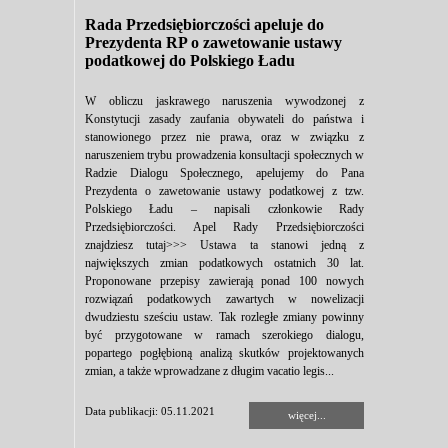
Rada Przedsiębiorczości apeluje do
Prezydenta RP o zawetowanie ustawy
podatkowej do Polskiego Ładu
W obliczu jaskrawego naruszenia wywodzonej z
Konstytucji zasady zaufania obywateli do państwa i
stanowionego przez nie prawa, oraz w związku z
naruszeniem trybu prowadzenia konsultacji społecznych w
Radzie Dialogu Społecznego, apelujemy do Pana
Prezydenta o zawetowanie ustawy podatkowej z tzw.
Polskiego Ładu – napisali członkowie Rady
Przedsiębiorczości. Apel Rady Przedsiębiorczości
znajdziesz tutaj>>> Ustawa ta stanowi jedną z
największych zmian podatkowych ostatnich 30 lat.
Proponowane przepisy zawierają ponad 100 nowych
rozwiązań podatkowych zawartych w nowelizacji
dwudziestu sześciu ustaw. Tak rozległe zmiany powinny
być przygotowane w ramach szerokiego dialogu,
popartego pogłębioną analizą skutków projektowanych
zmian, a także wprowadzane z długim vacatio legis...
Data publikacji: 05.11.2021
więcej...