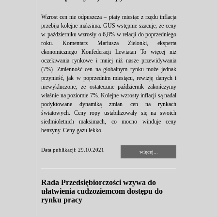
Wzrost cen nie odpuszcza – piąty miesiąc z rzędu inflacja
przebija kolejne maksima. GUS wstępnie szacuje, że ceny
w październiku wzrosły o 6,8% w relacji do poprzedniego
roku. Komentarz Mariusza Zielonki, eksperta
ekonomicznego Konfederacji Lewiatan To więcej niż
oczekiwania rynkowe i mniej niż nasze przewidywania
(7%). Zmienność cen na globalnym rynku może jednak
przynieść, jak w poprzednim miesiącu, rewizję danych i
niewykluczone, że ostatecznie październik zakończymy
właśnie na poziomie 7%. Kolejne wzrosty inflacji są nadal
podyktowane dynamiką zmian cen na rynkach
światowych. Ceny ropy ustabilizowały się na swoich
siedmioletnich maksimach, co mocno winduje ceny
benzyny. Ceny gazu lekko...
Data publikacji: 29.10.2021
więcej...
Rada Przedsiębiorczości wzywa do
ułatwienia cudzoziemcom dostępu do
rynku pracy