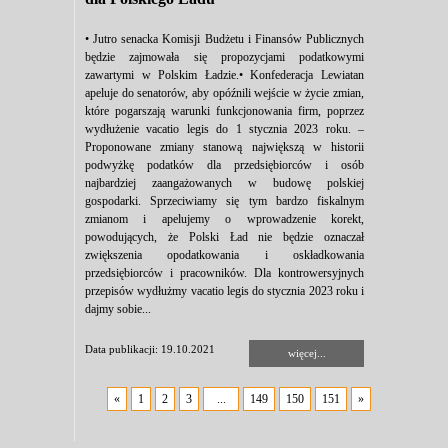
• Jutro senacka Komisji Budżetu i Finansów Publicznych
będzie zajmowała się propozycjami podatkowymi
zawartymi w Polskim Ładzie.• Konfederacja Lewiatan
apeluje do senatorów, aby opóźnili wejście w życie zmian,
które pogarszają warunki funkcjonowania firm, poprzez
wydłużenie vacatio legis do 1 stycznia 2023 roku. –
Proponowane zmiany stanową największą w historii
podwyżkę podatków dla przedsiębiorców i osób
najbardziej zaangażowanych w budowę polskiej
gospodarki. Sprzeciwiamy się tym bardzo fiskalnym
zmianom i apelujemy o wprowadzenie korekt,
powodujących, że Polski Ład nie będzie oznaczał
zwiększenia opodatkowania i oskładkowania
przedsiębiorców i pracowników. Dla kontrowersyjnych
przepisów wydłużmy vacatio legis do stycznia 2023 roku i
dajmy sobie...
Data publikacji: 19.10.2021
więcej...
«
1
2
3
...
149
150
151
»