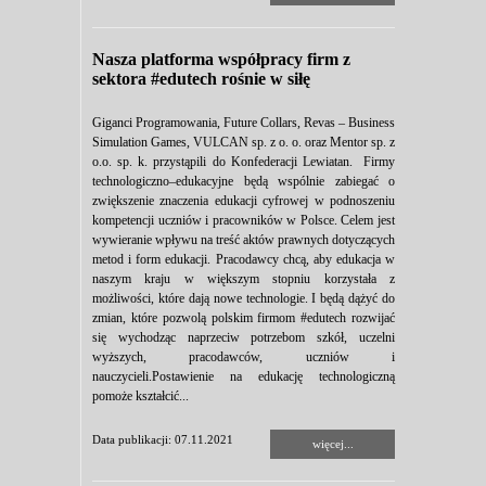
Nasza platforma współpracy firm z
sektora #edutech rośnie w siłę
Giganci Programowania, Future Collars, Revas – Business
Simulation Games, VULCAN sp. z o. o. oraz Mentor sp. z
o.o. sp. k. przystąpili do Konfederacji Lewiatan. Firmy
technologiczno–edukacyjne będą wspólnie zabiegać o
zwiększenie znaczenia edukacji cyfrowej w podnoszeniu
kompetencji uczniów i pracowników w Polsce. Celem jest
wywieranie wpływu na treść aktów prawnych dotyczących
metod i form edukacji. Pracodawcy chcą, aby edukacja w
naszym kraju w większym stopniu korzystała z
możliwości, które dają nowe technologie. I będą dążyć do
zmian, które pozwolą polskim firmom #edutech rozwijać
się wychodząc naprzeciw potrzebom szkół, uczelni
wyższych, pracodawców, uczniów i
nauczycieli.Postawienie na edukację technologiczną
pomoże kształcić...
Data publikacji: 07.11.2021
więcej...