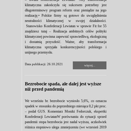
klimatyczna zakończyła się sukcesem potrzebny jest
długoterminowy program reform oraz pieniądze na jego
realizację.• Polskie firmy są gotowe do uwzględnienia
neutralności klimatycznej w swojej działalności.
Stanowisko Konfederacji Lewiatan w sprawie Fit for 55
znajdziesz tutaj – Realizacja ambitnych celów polityki
klimatycznej powinna zapewnić sprawiedliwą, ekologiczną
i dostatnią przyszłość. Ważne, aby transformacja
klimatyczna sprzyjała konkurencyjności polskiego i
unijnego przemysłu.
Data publikacji: 26.10.2021
więcej...
Bezrobocie spada, ale dalej jest wyższe
niż przed pandemią
We wrześniu br. bezrobocie wyniosło 5,6%, co oznacza
spadek w stosunku do poprzedniego miesiąca 0,2 pkt proc.
– podał GUS. Komentarz Moniki Fedorczuk, ekspertki
Konfederacji LewiatanW porównaniu do sytuacji sprzed
pandemii stopa bezrobocia jest nadal wyższa, aczkolwiek
różnica stopniowo ulega zmniejszeniu (we wrzesień 2019