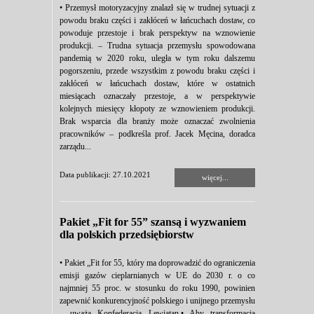
• Przemysł motoryzacyjny znalazł się w trudnej sytuacji z
powodu braku części i zakłóceń w łańcuchach dostaw, co
powoduje przestoje i brak perspektyw na wznowienie
produkcji. – Trudna sytuacja przemysłu spowodowana
pandemią w 2020 roku, uległa w tym roku dalszemu
pogorszeniu, przede wszystkim z powodu braku części i
zakłóceń w łańcuchach dostaw, które w ostatnich
miesiącach oznaczały przestoje, a w perspektywie
kolejnych miesięcy kłopoty ze wznowieniem produkcji.
Brak wsparcia dla branży może oznaczać zwolnienia
pracowników – podkreśla prof. Jacek Męcina, doradca
zarządu...
Data publikacji: 27.10.2021
więcej...
Pakiet „Fit for 55” szansą i wyzwaniem
dla polskich przedsiębiorstw
• Pakiet „Fit for 55, który ma doprowadzić do ograniczenia
emisji gazów cieplarnianych w UE do 2030 r. o co
najmniej 55 proc. w stosunku do roku 1990, powinien
zapewnić konkurencyjność polskiego i unijnego przemysłu
– uważa Konfederacja Lewiatan.• Aby transformacja