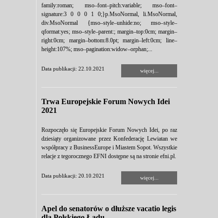
family:roman; mso–font–pitch:variable; mso–font–
signature:3 0 0 0 1 0;}p.MsoNormal, li.MsoNormal,
div.MsoNormal {mso–style–unhide:no; mso–style–
qformat:yes; mso–style–parent:; margin–top:0cm; margin–
right:0cm; margin–bottom:8.0pt; margin–left:0cm; line–
height:107%; mso–pagination:widow–orphan;...
Data publikacji: 22.10.2021
więcej...
Trwa Europejskie Forum Nowych Idei
2021
Rozpoczęło się Europejskie Forum Nowych Idei, po raz
dziesiąty organizowane przez Konfederację Lewiatan we
współpracy z BusinessEurope i Miastem Sopot. Wszystkie
relacje z tegorocznego EFNI dostępne są na stronie efni.pl.
Data publikacji: 20.10.2021
więcej...
Apel do senatorów o dłuższe vacatio legis
dla Polskiego Ładu