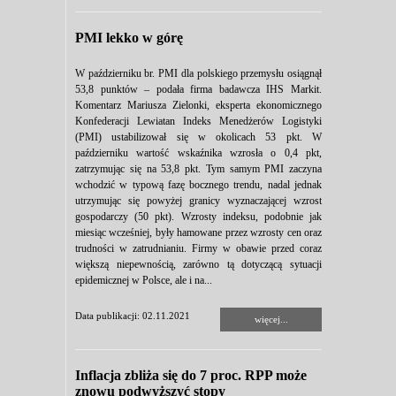
PMI lekko w górę
W październiku br. PMI dla polskiego przemysłu osiągnął
53,8 punktów – podała firma badawcza IHS Markit.
Komentarz Mariusza Zielonki, eksperta ekonomicznego
Konfederacji Lewiatan Indeks Menedżerów Logistyki
(PMI) ustabilizował się w okolicach 53 pkt. W
październiku wartość wskaźnika wzrosła o 0,4 pkt,
zatrzymując się na 53,8 pkt. Tym samym PMI zaczyna
wchodzić w typową fazę bocznego trendu, nadal jednak
utrzymując się powyżej granicy wyznaczającej wzrost
gospodarczy (50 pkt). Wzrosty indeksu, podobnie jak
miesiąc wcześniej, były hamowane przez wzrosty cen oraz
trudności w zatrudnianiu. Firmy w obawie przed coraz
większą niepewnością, zarówno tą dotyczącą sytuacji
epidemicznej w Polsce, ale i na...
Data publikacji: 02.11.2021
więcej...
Inflacja zbliża się do 7 proc. RPP może
znowu podwyższyć stopy