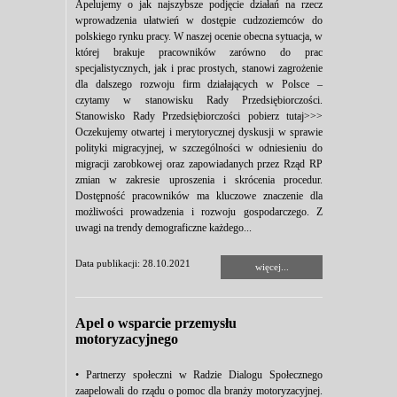
Apelujemy o jak najszybsze podjęcie działań na rzecz
wprowadzenia ułatwień w dostępie cudzoziemców do
polskiego rynku pracy. W naszej ocenie obecna sytuacja, w
której brakuje pracowników zarówno do prac
specjalistycznych, jak i prac prostych, stanowi zagrożenie
dla dalszego rozwoju firm działających w Polsce –
czytamy w stanowisku Rady Przedsiębiorczości.
Stanowisko Rady Przedsiębiorczości pobierz tutaj>>>
Oczekujemy otwartej i merytorycznej dyskusji w sprawie
polityki migracyjnej, w szczególności w odniesieniu do
migracji zarobkowej oraz zapowiadanych przez Rząd RP
zmian w zakresie uproszenia i skrócenia procedur.
Dostępność pracowników ma kluczowe znaczenie dla
możliwości prowadzenia i rozwoju gospodarczego. Z
uwagi na trendy demograficzne każdego...
Data publikacji: 28.10.2021
więcej...
Apel o wsparcie przemysłu
motoryzacyjnego
• Partnerzy społeczni w Radzie Dialogu Społecznego
zaapelowali do rządu o pomoc dla branży motoryzacyjnej.