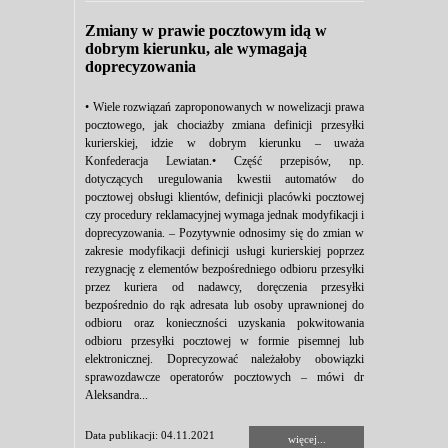
Zmiany w prawie pocztowym idą w
dobrym kierunku, ale wymagają
doprecyzowania
• Wiele rozwiązań zaproponowanych w nowelizacji prawa
pocztowego, jak chociażby zmiana definicji przesyłki
kurierskiej, idzie w dobrym kierunku – uważa
Konfederacja Lewiatan.• Część przepisów, np.
dotyczących uregulowania kwestii automatów do
pocztowej obsługi klientów, definicji placówki pocztowej
czy procedury reklamacyjnej wymaga jednak modyfikacji i
doprecyzowania. – Pozytywnie odnosimy się do zmian w
zakresie modyfikacji definicji usługi kurierskiej poprzez
rezygnację z elementów bezpośredniego odbioru przesyłki
przez kuriera od nadawcy, doręczenia przesyłki
bezpośrednio do rąk adresata lub osoby uprawnionej do
odbioru oraz konieczności uzyskania pokwitowania
odbioru przesyłki pocztowej w formie pisemnej lub
elektronicznej. Doprecyzować należałoby obowiązki
sprawozdawcze operatorów pocztowych – mówi dr
Aleksandra...
Data publikacji: 04.11.2021
więcej...