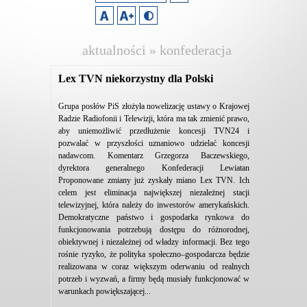
aktualności » konfederacja
lewiatan
Lex TVN niekorzystny dla Polski
Grupa posłów PiS złożyła nowelizację ustawy o Krajowej
Radzie Radiofonii i Telewizji, która ma tak zmienić prawo,
aby uniemożliwić przedłużenie koncesji TVN24 i
pozwalać w przyszłości uznaniowo udzielać koncesji
nadawcom. Komentarz Grzegorza Baczewskiego,
dyrektora generalnego Konfederacji Lewiatan
Proponowane zmiany już zyskały miano Lex TVN. Ich
celem jest eliminacja największej niezależnej stacji
telewizyjnej, która należy do inwestorów amerykańskich.
Demokratyczne państwo i gospodarka rynkowa do
funkcjonowania potrzebują dostępu do różnorodnej,
obiektywnej i niezależnej od władzy informacji. Bez tego
rośnie ryzyko, że polityka społeczno–gospodarcza będzie
realizowana w coraz większym oderwaniu od realnych
potrzeb i wyzwań, a firmy będą musiały funkcjonować w
warunkach powiększającej...