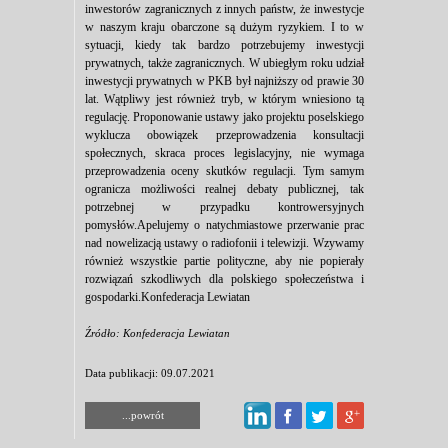
inwestorów zagranicznych z innych państw, że inwestycje
w naszym kraju obarczone są dużym ryzykiem. I to w
sytuacji, kiedy tak bardzo potrzebujemy inwestycji
prywatnych, także zagranicznych. W ubiegłym roku udział
inwestycji prywatnych w PKB był najniższy od prawie 30
lat. Wątpliwy jest również tryb, w którym wniesiono tą
regulację. Proponowanie ustawy jako projektu poselskiego
wyklucza obowiązek przeprowadzenia konsultacji
społecznych, skraca proces legislacyjny, nie wymaga
przeprowadzenia oceny skutków regulacji. Tym samym
ogranicza możliwości realnej debaty publicznej, tak
potrzebnej w przypadku kontrowersyjnych
pomysłów.Apelujemy o natychmiastowe przerwanie prac
nad nowelizacją ustawy o radiofonii i telewizji. Wzywamy
również wszystkie partie polityczne, aby nie popierały
rozwiązań szkodliwych dla polskiego społeczeństwa i
gospodarki.Konfederacja Lewiatan
Źródło: Konfederacja Lewiatan
Data publikacji: 09.07.2021
...powrót