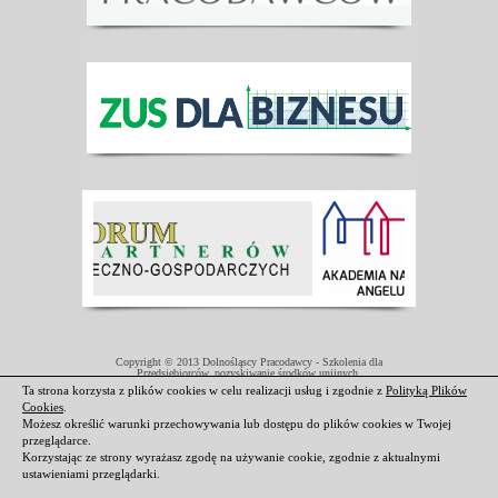
Copyright © 2013 Dolnośląscy Pracodawcy - Szkolenia dla
Przedsiębiorców, pozyskiwanie środków unijnych.
Projekt współfinansowany przez Unię Europejską w ramach Europejskiego
Ta strona korzysta z plików cookies w celu realizacji usług i zgodnie z
Polityką Plików
Funduszu Społecznego.
Cookies
.
Darmowe domeny i hosting
|
Strony internetowe Świdnica
Możesz określić warunki przechowywania lub dostępu do plików cookies w Twojej
przeglądarce.
Korzystając ze strony wyrażasz zgodę na używanie cookie, zgodnie z aktualnymi
ustawieniami przeglądarki.