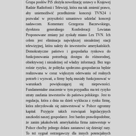
Grupa posłów PiS złożyła nowelizację ustawy o Krajowej
Radzie Radiofonii i Telewizji, która ma tak zmienić prawo,
aby uniemożliwić przedłużenie koncesji TVN24 i
pozwalać w przyszłości uznaniowo udzielać koncesji
nadawcom. Komentarz Grzegorza Baczewskiego,
dyrektora generalnego Konfederacji Lewiatan
Proponowane zmiany już zyskały miano Lex TVN. Ich
celem jest eliminacja największej niezależnej stacji
telewizyjnej, która należy do inwestorów amerykańskich.
Demokratyczne państwo i gospodarka rynkowa do
funkcjonowania potrzebują dostępu do różnorodnej,
obiektywnej i niezależnej od władzy informacji. Bez tego
rośnie ryzyko, że polityka społeczno–gospodarcza będzie
realizowana w coraz większym oderwaniu od realnych
potrzeb i wyzwań, a firmy będą musiały funkcjonować w
warunkach powiększającej się niepewności.
Fundamentalne znaczenie w tym przypadku ma też ryzyko
utraty zaufania inwestorów do państwa polskiego. Jest to
regulacja, która z dnia na dzień wyklucza z rynku firmę,
która zdecydowała się zainwestować w Polsce ogromny
kapitał. Przyjęcie takich rozwiązań legislacyjnych
zaszkodzi naszej gospodarce. Jest bardzo prawdopodobne,
że zanim jakakolwiek amerykańska firma zainwestuje w
Polsce choćby jednego dolara zastanowi się dziesięć razy.
To też sygnał ostrzegawczy dla innych potencjalnych