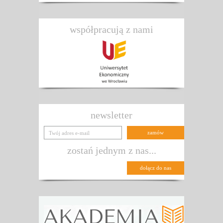
współpracują z nami
newsletter
zostań jednym z nas...