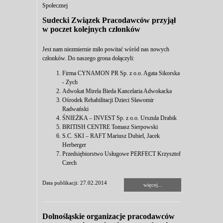
Społecznej
Sudecki Związek Pracodawców przyjął
w poczet kolejnych członków
Jest nam niezmiernie miło powitać wśród nas nowych
członków. Do naszego grona dołączyli:
Firma CYNAMON PR Sp. z o.o. Agata Sikorska
- Zych
Adwokat Mirela Bieda Kancelaria Adwokacka
Ośrodek Rehabilitacji Dzieci Sławomir
Radwański
ŚNIEŻKA – INVEST Sp. z o.o. Urszula Drabik
BRITISH CENTRE Tomasz Sierpowski
S.C. SKI – RAFT Mariusz Dubiel, Jacek
Herberger
Przedsiębiorstwo Usługowe PERFECT Krzysztof
Czech
Data publikacji: 27.02.2014
więcej...
Dolnośląskie organizacje pracodawców