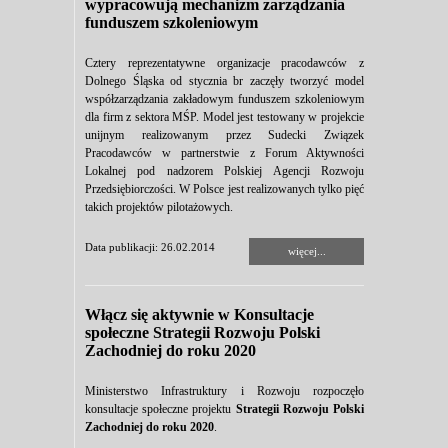
wypracowują mechanizm zarządzania
funduszem szkoleniowym
Cztery reprezentatywne organizacje pracodawców z
Dolnego Śląska od stycznia br zaczęły tworzyć model
współzarządzania zakładowym funduszem szkoleniowym
dla firm z sektora MŚP. Model jest testowany w projekcie
unijnym realizowanym przez Sudecki Związek
Pracodawców w partnerstwie z Forum Aktywności
Lokalnej pod nadzorem Polskiej Agencji Rozwoju
Przedsiębiorczości. W Polsce jest realizowanych tylko pięć
takich projektów pilotażowych.
Data publikacji: 26.02.2014
więcej...
Włącz się aktywnie w Konsultacje
społeczne Strategii Rozwoju Polski
Zachodniej do roku 2020
Ministerstwo Infrastruktury i Rozwoju rozpoczęło
konsultacje społeczne projektu
Strategii Rozwoju Polski
Zachodniej do roku 2020
.