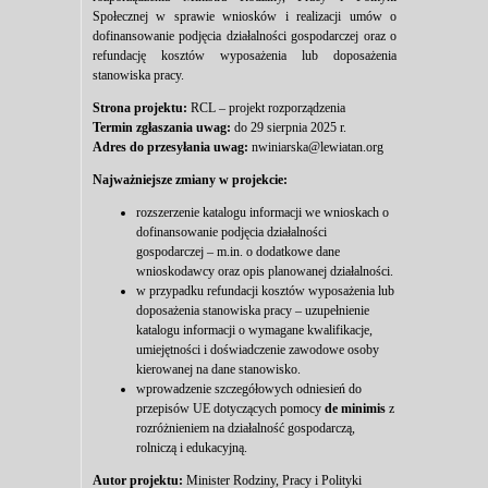
Społecznej w sprawie wniosków i realizacji umów o
dofinansowanie podjęcia działalności gospodarczej oraz o
refundację kosztów wyposażenia lub doposażenia
stanowiska pracy.
Strona projektu:
RCL – projekt rozporządzenia
Termin zgłaszania uwag:
do 29 sierpnia 2025 r.
Adres do przesyłania uwag:
nwiniarska@lewiatan.org
Najważniejsze zmiany w projekcie:
rozszerzenie katalogu informacji we wnioskach o
dofinansowanie podjęcia działalności
gospodarczej – m.in. o dodatkowe dane
wnioskodawcy oraz opis planowanej działalności.
w przypadku refundacji kosztów wyposażenia lub
doposażenia stanowiska pracy – uzupełnienie
katalogu informacji o wymagane kwalifikacje,
umiejętności i doświadczenie zawodowe osoby
kierowanej na dane stanowisko.
wprowadzenie szczegółowych odniesień do
przepisów UE dotyczących pomocy
de minimis
z
rozróżnieniem na działalność gospodarczą,
rolniczą i edukacyjną.
Autor projektu:
Minister Rodziny, Pracy i Polityki