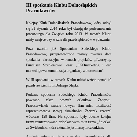
III spotkanie Klubu Dolnośląskich
Pracodawców
Kolejny Klub Dolnośląskich Pracodawców, który odbył
się 31 stycznia 2014 roku był okazją do podsumowania
pracowitego dla Związku roku 2013. W ramach Klubu
miały miejsce trzy ważne dla przedsiębiorców wydarzenia.
Poza trzecim już Spotkaniem Sudeckiego Klubu
Pracodawców, przeprowadzone zostały również dwa
spotkania rekrutacyjne w ramach projektów „Tworzymy
Fundusze Szkoleniowe” oraz „EKOmarketing i eco
marketingowa komunikacja organizacji z otoczeniem”.
W III spotkaniu w ramach Klubu udział wzięło ponad 40
przedstawicieli firm Dolnego Śląska.
Podczas spotkania Sudeckiego Klubu Pracodawców
powitano także nowych członków Związku.
Przedstawiciele sześciu nowych firm mieli możliwość
zaprezentowania swojej działalności. Związek zrzeszał
wówczas 129 firm. Na spotkaniu były obecne kolejne
firmy zainteresowane członkostwem m.in.firma „Śnieżka”
ze Świebodzic, która aktualnie jest naszym członkiem.
Atrakcją wieczoru była specjalna niespodzianka dla