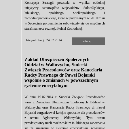
Koncepcja Strategii powstała w wyniku oddolnej
inicjatywy samorządów województw: dolnośląskiego,
lubuskiego, opolskiego, wielkopolskiego i
zachodniopomorskiego, które w podpisanym w 2010 roku
w Szczecinie porozumieniu zobowiązały się do wspólnych
starań na rzecz rozwoju Polski Zachodniej.
Data publikacji: 24.02.2014
więcej...
Zakład Ubezpieczeń Społecznych
Oddział w Wałbrzychu, Sudecki
Związek Pracodawców oraz Kancelaria
Radcy Prawnego dr Paweł Bojarski
wspólnie o zmianach w powszechnym
systemie emerytalnym
W dniu 19.02.2014 r. Sudecki Związek Pracodawców
wraz z Zakładem Ubezpieczeń Społecznych Oddział w
Wałbrzychu oraz Kancelarią Radcy Prawnego dr Paweł
Bojarski zorganizował kolejne spotkanie dla pracodawców
z terenu Aglomeracji Wałbrzyskiej. Tym razem
przedsiębiorcy mieli możliwość m.in. bliższego zapoznania
się ze zmianami w systemie emerytalnym, programie