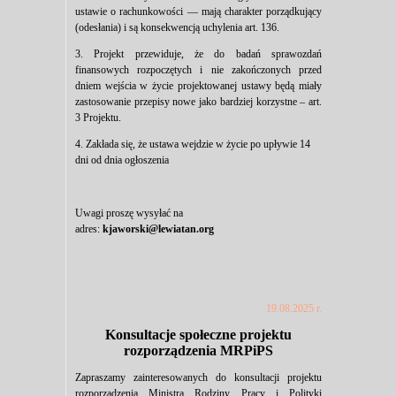
ustawie o rachunkowości — mają charakter porządkujący
(odesłania) i są konsekwencją uchylenia art. 136.
3. Projekt przewiduje, że do badań sprawozdań
finansowych rozpoczętych i nie zakończonych przed
dniem wejścia w życie projektowanej ustawy będą miały
zastosowanie przepisy nowe jako bardziej korzystne – art.
3 Projektu.
4. Zakłada się, że ustawa wejdzie w życie po upływie 14
dni od dnia ogłoszenia
Uwagi proszę wysyłać na
adres:
kjaworski@lewiatan.org
19.08.2025 r.
Konsultacje społeczne projektu
rozporządzenia MRPiPS
Zapraszamy zainteresowanych do konsultacji projektu
rozporządzenia Ministra Rodziny, Pracy i Polityki