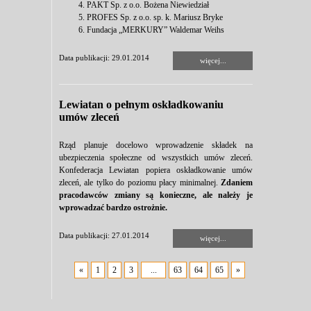
PAKT Sp. z o.o. Bożena Niewiedział
PROFES Sp. z o.o. sp. k. Mariusz Bryke
Fundacja „MERKURY” Waldemar Weihs
Data publikacji: 29.01.2014
więcej...
Lewiatan o pełnym oskładkowaniu
umów zleceń
Rząd planuje docelowo wprowadzenie składek na
ubezpieczenia społeczne od wszystkich umów zleceń.
Konfederacja Lewiatan popiera oskładkowanie umów
zleceń, ale tylko do poziomu płacy minimalnej.
Zdaniem
pracodawców zmiany są konieczne, ale należy je
wprowadzać bardzo ostrożnie.
Data publikacji: 27.01.2014
więcej...
«
1
2
3
...
63
64
65
»