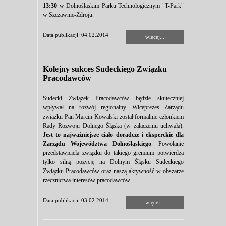
13:30
w Dolnośląskim Parku Technologicznym "T-Park"
w Szczawnie-Zdroju.
Data publikacji: 04.02.2014
więcej...
Kolejny sukces Sudeckiego Związku
Pracodawców
Sudecki Związek Pracodawców będzie skuteczniej
wpływał na rozwój regionalny. Wiceprezes Zarządu
związku Pan Marcin Kowalski został formalnie członkiem
Rady Rozwoju Dolnego Śląska (w załączeniu uchwała).
Jest to najważniejsze ciało doradcze i eksperckie dla
Zarządu Województwa Dolnośląskiego
. Powołanie
przedstawiciela związku do takiego gremium potwierdza
tylko silną pozycję na Dolnym Śląsku Sudeckiego
Związku Pracodawców oraz naszą aktywność w obszarze
rzecznictwa interesów pracodawców.
Data publikacji: 03.02.2014
więcej...