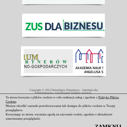
Copyright © 2013 Dolnośląscy Pracodawcy - Szkolenia dla
Przedsiębiorców, pozyskiwanie środków unijnych.
Projekt współfinansowany przez Unię Europejską w ramach Europejskiego
Ta strona korzysta z plików cookies w celu realizacji usług i zgodnie z
Polityką Plików
Funduszu Społecznego.
Cookies
.
Darmowe domeny i hosting
|
Strony internetowe Świdnica
Możesz określić warunki przechowywania lub dostępu do plików cookies w Twojej
przeglądarce.
Korzystając ze strony wyrażasz zgodę na używanie cookie, zgodnie z aktualnymi
ustawieniami przeglądarki.
ZAMKNIJ