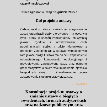
staze@mrpips.gov.pl
Termin zgłaszania uwag:
19 grudnia 2025 r.
Cel projektu ustawy
Celem projektu ustawy o stażach jest uregulowanie
zasad organizacji staży oferowanych na otwartym
rynku pracy w sposób zapewniający ich wysoką
jakość, zgodnie z oczekiwaniami osób
podejmujących staże, a także kierunkowo z
projektem zalecenia UE w sprawie wzmocnionych
ram jakości staży. Ustawa ma na celu zapewnienie
odpowiedniego komponentu edukacyjnego i
przygotowania zawodowego staży oraz ochronę
praw stażystów, a także wyeliminowanie zjawiska
bezpłatnych staży i zminimalizowanie ryzyka
zastępowania stosunku pracy przez staż.
07.11.2025 r.
Konsultacje projektu ustawy o
zmianie ustawy o biegłych
rewidentach, firmach audytorskich
oraz nadzorze publicznym oraz