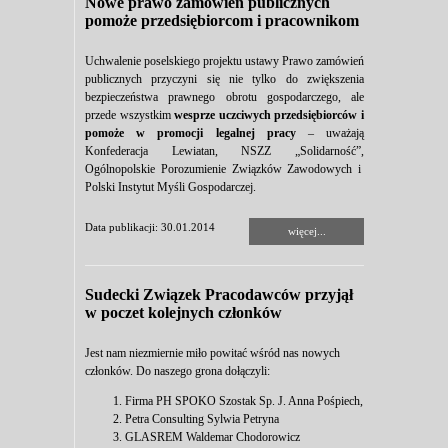
Nowe prawo zamówień publicznych
pomoże przedsiębiorcom i pracownikom
Uchwalenie poselskiego projektu ustawy Prawo zamówień
publicznych przyczyni się nie tylko do zwiększenia
bezpieczeństwa prawnego obrotu gospodarczego, ale
przede wszystkim
wesprze uczciwych przedsiębiorców i
pomoże w promocji legalnej pracy
– uważają
Konfederacja Lewiatan, NSZZ „Solidarność”,
Ogólnopolskie Porozumienie Związków Zawodowych i
Polski Instytut Myśli Gospodarczej.
Data publikacji: 30.01.2014
więcej...
Sudecki Związek Pracodawców przyjął
w poczet kolejnych członków
Jest nam niezmiernie miło powitać wśród nas nowych
członków. Do naszego grona dołączyli:
Firma PH SPOKO Szostak Sp. J. Anna Pośpiech,
Petra Consulting Sylwia Petryna
GLASREM Waldemar Chodorowicz