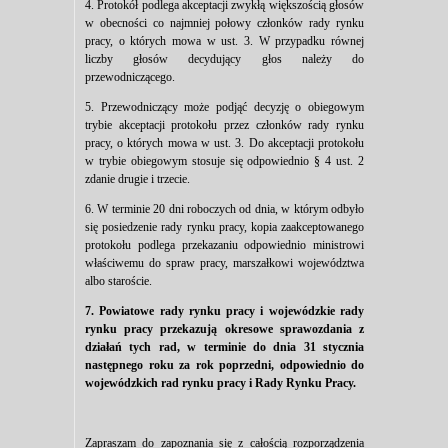
4. Protokół podlega akceptacji zwykłą większością głosów
w obecności co najmniej połowy członków rady rynku
pracy, o których mowa w ust. 3. W przypadku równej
liczby głosów decydujący głos należy do
przewodniczącego.
5. Przewodniczący może podjąć decyzję o obiegowym
trybie akceptacji protokołu przez członków rady rynku
pracy, o których mowa w ust. 3. Do akceptacji protokołu
w trybie obiegowym stosuje się odpowiednio § 4 ust. 2
zdanie drugie i trzecie.
6. W terminie 20 dni roboczych od dnia, w którym odbyło
się posiedzenie rady rynku pracy, kopia zaakceptowanego
protokołu podlega przekazaniu odpowiednio ministrowi
właściwemu do spraw pracy, marszałkowi województwa
albo staroście.
7. Powiatowe rady rynku pracy i wojewódzkie rady
rynku pracy przekazują okresowe sprawozdania z
działań tych rad, w terminie do dnia 31 stycznia
następnego roku za rok poprzedni, odpowiednio do
wojewódzkich rad rynku pracy i Rady Rynku Pracy.
Zapraszam do zapoznania się z całością rozporządzenia