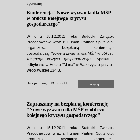
Społecznej
Konferencja "Nowe wyzwania dla MŚP
w obliczu kolejnego kryzysu
gospodarczego"
W dniu 15.12.2011 roku Sudecki Związek
Pracodawców wraz z Human Partner Sp. z o.o.
organizował
bezpłatną
konferencje
gospodarczą
"Nowe wyzwania dla MŚP w obliczu
kolejnego kryzysu gospodarczego"
. Spotkanie
odbyło się w Hotelu "Maria" w Wałbrzychu przy ul.
Wrocławskiej 134 B.
Data publikacji: 19.12.2011
więcej...
Zapraszamy na bezpłatną konferencję
"Nowe wyzwania dla MŚP w obliczu
kolejnego kryzysu gospodarczego"
W dniu 15.12.2011 roku Sudecki Związek
Pracodawców wraz z Human Partner Sp. z o.o.
organizują
bezpłatną
konferencję