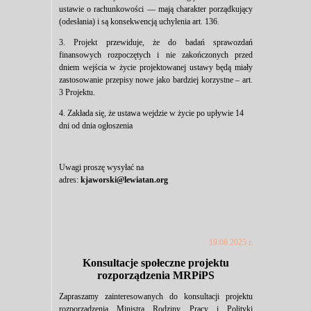
ustawie o rachunkowości — mają charakter porządkujący
(odesłania) i są konsekwencją uchylenia art. 136.
3. Projekt przewiduje, że do badań sprawozdań
finansowych rozpoczętych i nie zakończonych przed
dniem wejścia w życie projektowanej ustawy będą miały
zastosowanie przepisy nowe jako bardziej korzystne – art.
3 Projektu.
4. Zakłada się, że ustawa wejdzie w życie po upływie 14
dni od dnia ogłoszenia
Uwagi proszę wysyłać na
adres:
kjaworski@lewiatan.org
19.08.2025 r.
Konsultacje społeczne projektu
rozporządzenia MRPiPS
Zapraszamy zainteresowanych do konsultacji projektu
rozporządzenia Ministra Rodziny, Pracy i Polityki