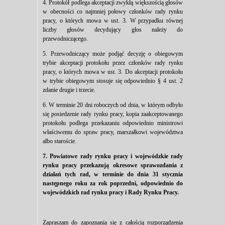
4. Protokół podlega akceptacji zwykłą większością głosów
w obecności co najmniej połowy członków rady rynku
pracy, o których mowa w ust. 3. W przypadku równej
liczby głosów decydujący głos należy do
przewodniczącego.
5. Przewodniczący może podjąć decyzję o obiegowym
trybie akceptacji protokołu przez członków rady rynku
pracy, o których mowa w ust. 3. Do akceptacji protokołu
w trybie obiegowym stosuje się odpowiednio § 4 ust. 2
zdanie drugie i trzecie.
6. W terminie 20 dni roboczych od dnia, w którym odbyło
się posiedzenie rady rynku pracy, kopia zaakceptowanego
protokołu podlega przekazaniu odpowiednio ministrowi
właściwemu do spraw pracy, marszałkowi województwa
albo staroście.
7. Powiatowe rady rynku pracy i wojewódzkie rady
rynku pracy przekazują okresowe sprawozdania z
działań tych rad, w terminie do dnia 31 stycznia
następnego roku za rok poprzedni, odpowiednio do
wojewódzkich rad rynku pracy i Rady Rynku Pracy.
Zapraszam do zapoznania się z całością rozporządzenia