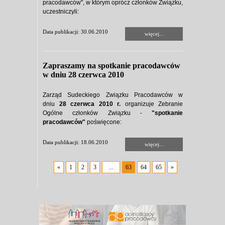
pracodawców", w którym oprócz członków Związku,
uczestniczyli:
Data publikacji: 30.06.2010
więcej...
Zapraszamy na spotkanie pracodawców
w dniu 28 czerwca 2010
Zarząd Sudeckiego Związku Pracodawców w
dniu
28 czerwca 2010 r.
organizuje Zebranie
Ogólne członków Związku -
"spotkanie
pracodawców"
p
oświęcone:
Data publikacji: 18.06.2010
więcej...
«
1
2
3
...
63
64
65
»