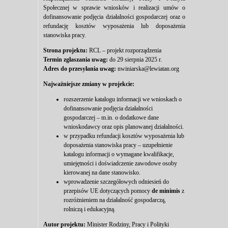
Społecznej w sprawie wniosków i realizacji umów o
dofinansowanie podjęcia działalności gospodarczej oraz o
refundację kosztów wyposażenia lub doposażenia
stanowiska pracy.
Strona projektu:
RCL – projekt rozporządzenia
Termin zgłaszania uwag:
do 29 sierpnia 2025 r.
Adres do przesyłania uwag:
nwiniarska@lewiatan.org
Najważniejsze zmiany w projekcie:
rozszerzenie katalogu informacji we wnioskach o
dofinansowanie podjęcia działalności
gospodarczej – m.in. o dodatkowe dane
wnioskodawcy oraz opis planowanej działalności.
w przypadku refundacji kosztów wyposażenia lub
doposażenia stanowiska pracy – uzupełnienie
katalogu informacji o wymagane kwalifikacje,
umiejętności i doświadczenie zawodowe osoby
kierowanej na dane stanowisko.
wprowadzenie szczegółowych odniesień do
przepisów UE dotyczących pomocy
de minimis
z
rozróżnieniem na działalność gospodarczą,
rolniczą i edukacyjną.
Autor projektu:
Minister Rodziny, Pracy i Polityki