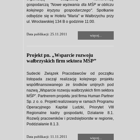
gospodarczą
"Nowe wyzwania dla MŚP w obliczu
kolejnego kryzysu gospodarczego"
. Spotkanie
odbędzie się w Hotelu "Maria" w Wałbrzychu przy
ul. Wrocławskiej 134 B o godzinie 11:00.
Data publikacji: 25.11.2011
więcej...
Projekt pn. „Wsparcie rozwoju
wałbrzyskich firm sektora MŚP”
Sudecki Związek Pracodawców od początku
listopada zaczął realizację kolejnego projektu
współfinansowanego ze środków unijnych pod
nazwą „Wsparcie rozwoju wałbrzyskich firm sektora
MŚP”. Partnerem projektu jest firma Human Partner
Sp. z o. o. Projekt realizowany w ramach Programu
Operacyjnego Kapitał Ludzki, Priorytet VIII
Regionalne kadry gospodarki, Działanie 8.1.
Rozwój pracowników i przedsiębiorstw w regionie,
Poddziałanie 8.1.3.
Data publikacji: 11.11.2011
więcej...