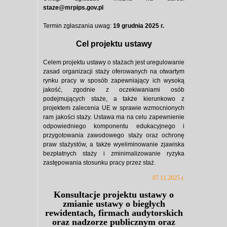
staze@mrpips.gov.pl
Termin zgłaszania uwag:
19 grudnia 2025 r.
Cel projektu ustawy
Celem projektu ustawy o stażach jest uregulowanie
zasad organizacji staży oferowanych na otwartym
rynku pracy w sposób zapewniający ich wysoką
jakość, zgodnie z oczekiwaniami osób
podejmujących staże, a także kierunkowo z
projektem zalecenia UE w sprawie wzmocnionych
ram jakości staży. Ustawa ma na celu zapewnienie
odpowiedniego komponentu edukacyjnego i
przygotowania zawodowego staży oraz ochronę
praw stażystów, a także wyeliminowanie zjawiska
bezpłatnych staży i zminimalizowanie ryzyka
zastępowania stosunku pracy przez staż.
07.11.2025 r.
Konsultacje projektu ustawy o
zmianie ustawy o biegłych
rewidentach, firmach audytorskich
oraz nadzorze publicznym oraz