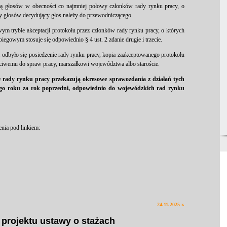
cią głosów w obecności co najmniej połowy członków rady rynku pracy, o
y głosów decydujący głos należy do przewodniczącego.
ym trybie akceptacji protokołu przez członków rady rynku pracy, o których
iegowym stosuje się odpowiednio § 4 ust. 2 zdanie drugie i trzecie.
 odbyło się posiedzenie rady rynku pracy, kopia zaakceptowanego protokołu
ciwemu do spraw pracy, marszałkowi województwa albo staroście.
 rady rynku pracy przekazują okresowe sprawozdania z działań tych
nego roku za rok poprzedni, odpowiednio do wojewódzkich rad rynku
enia pod linkiem:
24.11.2025 r.
 projektu ustawy o stażach