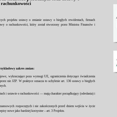
rachunkowości
cych projektu ustawy o zmianie ustawy o biegłych rewidentach, firmach
tawy o rachunkowości, który został stworzony przez Ministra Finansów i
rzykładowy zakres zmian:
ajowe, wykraczające poza wymogi UE, ograniczenia dotyczące świadczenia
przez nie JZP. W praktyce oznacza to uchylenie art. 136 ustawy o biegłych
onych.
ach i ustawie o rachunkowości — mają charakter porządkujący (odesłania) i
finansowych rozpoczętych i nie zakończonych przed dniem wejścia w życie
pisy nowe jako bardziej korzystne – art. 3 Projektu.