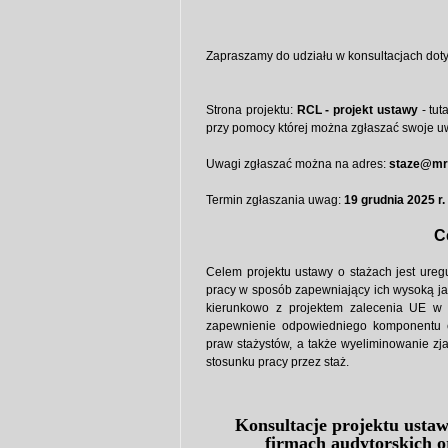
Zapraszamy do udziału w konsultacjach doty
Strona projektu:
RCL - projekt ustawy
- tut
przy pomocy której można zgłaszać swoje u
Uwagi zgłaszać można na adres:
staze@mrp
Termin zgłaszania uwag:
19 grudnia 2025 r.
C
Celem projektu ustawy o stażach jest ureg
pracy w sposób zapewniający ich wysoką ja
kierunkowo z projektem zalecenia UE w
zapewnienie odpowiedniego komponentu 
praw stażystów, a także wyeliminowanie zj
stosunku pracy przez staż.
Konsultacje projektu ustaw
firmach audytorskich o