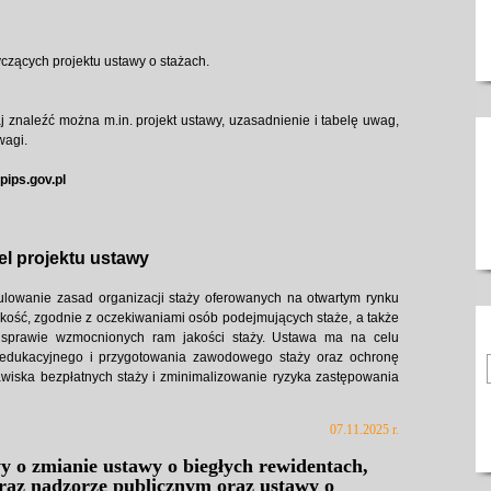
czących projektu ustawy o stażach.
aj znaleźć można m.in. projekt ustawy, uzasadnienie i tabelę uwag,
wagi.
ips.gov.pl
el projektu ustawy
ulowanie zasad organizacji staży oferowanych na otwartym rynku
kość, zgodnie z oczekiwaniami osób podejmujących staże, a także
 sprawie wzmocnionych ram jakości staży. Ustawa ma na celu
edukacyjnego i przygotowania zawodowego staży oraz ochronę
awiska bezpłatnych staży i zminimalizowanie ryzyka zastępowania
07.11.2025 r.
y o zmianie ustawy o biegłych rewidentach,
raz nadzorze publicznym oraz ustawy o