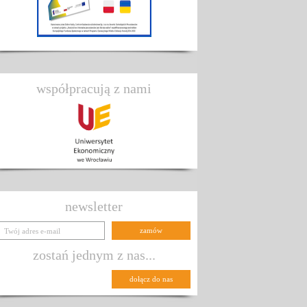
współpracują z nami
newsletter
zostań jednym z nas...