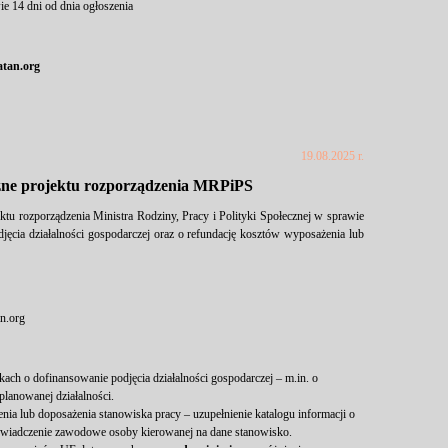
ie 14 dni od dnia ogłoszenia
tan.org
19.08.2025 r.
czne projektu rozporządzenia MRPiPS
ktu rozporządzenia Ministra Rodziny, Pracy i Polityki Społecznej w sprawie
jęcia działalności gospodarczej oraz o refundację kosztów wyposażenia lub
n.org
kach o dofinansowanie podjęcia działalności gospodarczej – m.in. o
lanowanej działalności.
ia lub doposażenia stanowiska pracy – uzupełnienie katalogu informacji o
oświadczenie zawodowe osoby kierowanej na dane stanowisko.