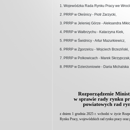
1. Wojewódzka Rada Rynku Pracy we Wrocław
2. PRRP w Oleśnicy - Piotr Zarzycki,
3. PRRP w Jeleniej Górze - Aleksandra Mik
4. PRRP w Wałbrzychu - Katarzyna Kiek,
5. PRRP w Świdnicy - Artur Mazurkiewicz,
6. PRRP w Zgorzelcu - Wojciech Brzeziński,
7. PRRP w Polkowicach - Marek Skrzypczak
8. PRRP w Dzierżoniowie - Daria Michalska
Rozporządzenie Ministr
w sprawie rady rynku pr
powiatowych rad ryn
z dniem 1 grudnia 2025 r. wchodzi w życie Rozpo
Rynku Pracy, wojewódzkich rad rynku pracy oraz p