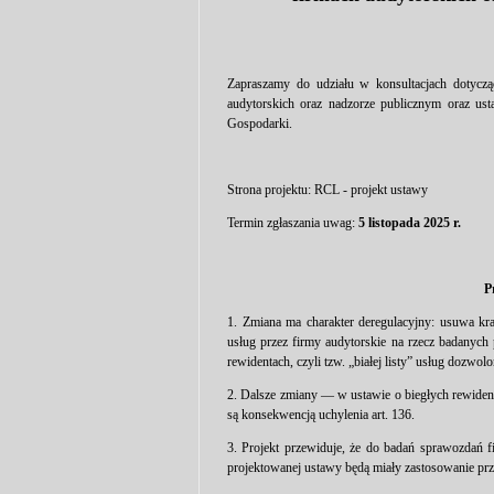
Zapraszamy do udziału w konsultacjach dotyczą
audytorskich oraz nadzorze publicznym oraz us
Gospodarki.
Strona projektu:
RCL - projekt ustawy
Termin zgłaszania uwag:
5 listopada 2025 r.
P
1. Zmiana ma charakter deregulacyjny: usuwa kr
usług przez firmy audytorskie na rzecz badanych 
rewidentach, czyli tzw. „białej listy” usług dozwol
2. Dalsze zmiany — w ustawie o biegłych rewident
są konsekwencją uchylenia art. 136.
3. Projekt przewiduje, że do badań sprawozdań 
projektowanej ustawy będą miały zastosowanie prze