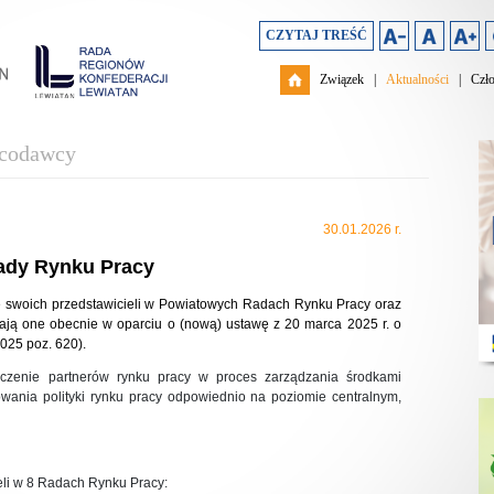
CZYTAJ TREŚĆ
Związek
|
Aktualności
|
Czł
acodawcy
30.01.2026 r.
ady Rynku Pracy
 swoich przedstawicieli w Powiatowych Radach Rynku Pracy oraz
ają one obecnie w oparciu o (nową) ustawę z 20 marca 2025 r. o
2025 poz. 620).
czenie partnerów rynku pracy w proces zarządzania środkami
wania polityki rynku pracy odpowiednio na poziomie centralnym,
li w 8 Radach Rynku Pracy: