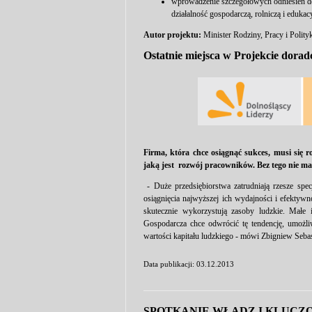
wprowadzenie szczegółowych odniesień 
działalność gospodarczą, rolniczą i edukac
Autor projektu:
Minister Rodziny, Pracy i Polity
Ostatnie miejsca w Projekcie dora
F
irma, która chce osiągnąć sukces, musi się ro
jaką jest rozwój pracowników. Bez tego nie ma
- Duże przedsiębiorstwa zatrudniają rzesze spec
osiągnięcia najwyższej ich wydajności i efektyw
skutecznie wykorzystują zasoby ludzkie. Małe 
Gospodarcza chce odwrócić tę tendencję, umożl
wartości kapitału ludzkiego - mówi Zbigniew Sebas
Data publikacji: 03.12.2013
SPOTKANIE WŁADZ I KLUC