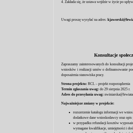
4. Zakłada się, że ustawa wejdzie w życie po upływ
Uwagi proszę wysyłać na adres:
kjaworski@lewia
Konsultacje społe
Zapraszamy zainteresowanych do konsultacji proje
wniosków i realizacji umów o dofinansowanie pod
doposażenia stanowiska pracy.
Strona projektu:
RCL – projekt rozporządzenia
Termin zgłaszania uwag:
do 29 sierpnia 2025 r.
Adres do przesyłania uwag:
nwiniarska@lewiata
Najważniejsze zmiany w projekcie:
rozszerzenie katalogu informacji we wnios
dodatkowe dane wnioskodawcy oraz opis p
w przypadku refundacji kosztów wyposażen
wymagane kwalifikacje, umiejętności i d