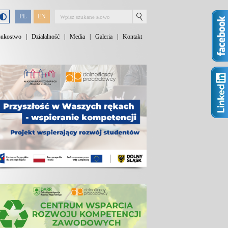
PL
EN
onkostwo
|
Działalność
|
Media
|
Galeria
|
Kontakt