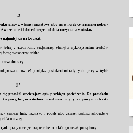
§3
rynku pracy z własnej inicjatywy albo na wniosek co najmniej połowy
niż w terminie 14 dni roboczych od dnia otrzymania wniosku.
co najmniej raz na kwartał.
w jednej z trzech form: stacjonarnej, zdalnej z wykorzystaniem środków
j formę stacjonarną i zdalną.
e przewodniczący.
podejmowane również pomiędzy posiedzeniami rady rynku pracy w trybie
§ 5
 się protokół zawierający opis przebiegu posiedzenia. Do protokołu
ynku pracy, listę uczestników posiedzenia rady rynku pracy oraz teksty
racy zawiera: imię, nazwisko i podpis albo zamiast podpisu adnotację o
 elektronicznej.
y rynku pracy obecnych na posiedzeniu, z którego został sporządzony.