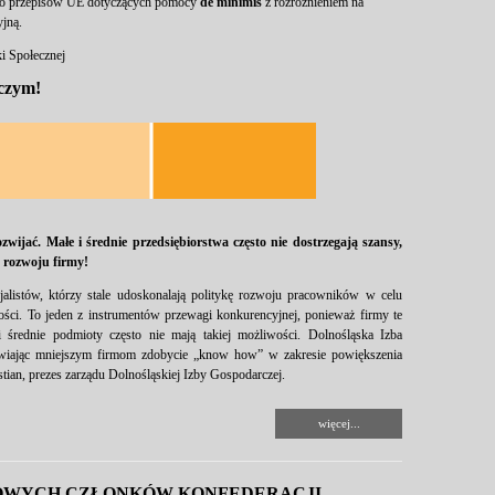
do przepisów UE dotyczących pomocy
de minimis
z rozróżnieniem na
yjną.
ki Społecznej
dczym!
zwijać. Małe i średnie przedsiębiorstwa często nie dostrzegają szansy,
 rozwoju firmy!
jalistów, którzy stale udoskonalają politykę rozwoju pracowników w celu
ności. To jeden z instrumentów przewagi konkurencyjnej, ponieważ firmy te
i średnie podmioty często nie mają takiej możliwości. Dolnośląska Izba
iwiając mniejszym firmom zdobycie „know how” w zakresie powiększenia
tian, prezes zarządu Dolnośląskiej Izby Gospodarczej.
więcej...
ZOWYCH CZŁONKÓW KONFEDERACJI