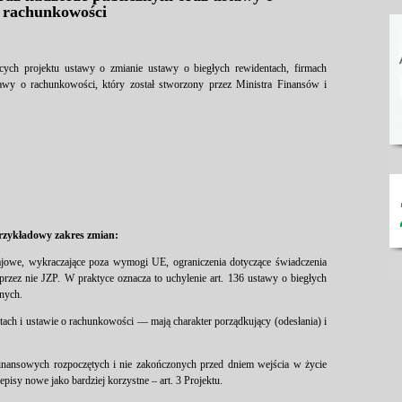
rachunkowości
cych projektu ustawy o zmianie ustawy o biegłych rewidentach, firmach
tawy o rachunkowości, który został stworzony przez Ministra Finansów i
rzykładowy zakres zmian:
ajowe, wykraczające poza wymogi UE, ograniczenia dotyczące świadczenia
przez nie JZP. W praktyce oznacza to uchylenie art. 136 ustawy o biegłych
onych.
ach i ustawie o rachunkowości — mają charakter porządkujący (odesłania) i
finansowych rozpoczętych i nie zakończonych przed dniem wejścia w życie
pisy nowe jako bardziej korzystne – art. 3 Projektu.