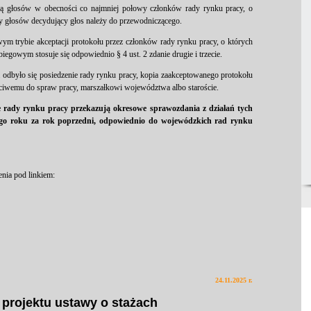
cią głosów w obecności co najmniej połowy członków rady rynku pracy, o
y głosów decydujący głos należy do przewodniczącego.
ym trybie akceptacji protokołu przez członków rady rynku pracy, o których
iegowym stosuje się odpowiednio § 4 ust. 2 zdanie drugie i trzecie.
 odbyło się posiedzenie rady rynku pracy, kopia zaakceptowanego protokołu
ciwemu do spraw pracy, marszałkowi województwa albo staroście.
 rady rynku pracy przekazują okresowe sprawozdania z działań tych
nego roku za rok poprzedni, odpowiednio do wojewódzkich rad rynku
enia pod linkiem:
24.11.2025 r.
 projektu ustawy o stażach