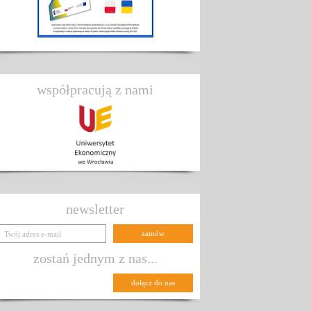
współpracują z nami
newsletter
zostań jednym z nas...