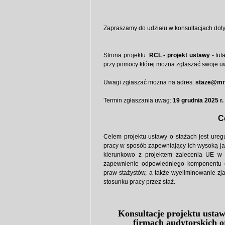
Zapraszamy do udziału w konsultacjach doty
Strona projektu:
RCL - projekt ustawy
- tut
przy pomocy której można zgłaszać swoje u
Uwagi zgłaszać można na adres:
staze@mrp
Termin zgłaszania uwag:
19 grudnia 2025 r.
C
Celem projektu ustawy o stażach jest ureg
pracy w sposób zapewniający ich wysoką ja
kierunkowo z projektem zalecenia UE w
zapewnienie odpowiedniego komponentu 
praw stażystów, a także wyeliminowanie zj
stosunku pracy przez staż.
Konsultacje projektu ustaw
firmach audytorskich o