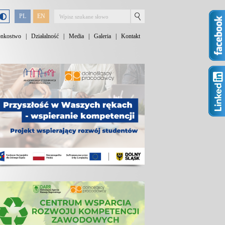
PL
EN
onkostwo
|
Działalność
|
Media
|
Galeria
|
Kontakt