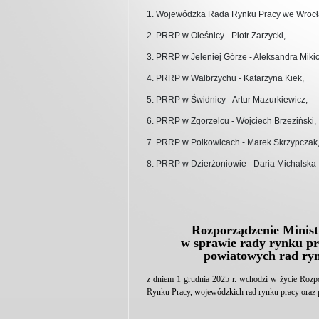
1. Wojewódzka Rada Rynku Pracy we Wrocław
2. PRRP w Oleśnicy - Piotr Zarzycki,
3. PRRP w Jeleniej Górze - Aleksandra Mik
4. PRRP w Wałbrzychu - Katarzyna Kiek,
5. PRRP w Świdnicy - Artur Mazurkiewicz,
6. PRRP w Zgorzelcu - Wojciech Brzeziński,
7. PRRP w Polkowicach - Marek Skrzypczak
8. PRRP w Dzierżoniowie - Daria Michalska
Rozporządzenie Ministr
w sprawie rady rynku pr
powiatowych rad ryn
z dniem 1 grudnia 2025 r. wchodzi w życie Rozpo
Rynku Pracy, wojewódzkich rad rynku pracy oraz p