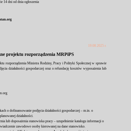
ie 14 dni od dnia ogłoszenia
tan.org
19.08.2025 r.
czne projektu rozporządzenia MRPiPS
ktu rozporządzenia Ministra Rodziny, Pracy i Polityki Społecznej w sprawie
jęcia działalności gospodarczej oraz o refundację kosztów wyposażenia lub
n.org
kach o dofinansowanie podjęcia działalności gospodarczej – m.in. o
lanowanej działalności.
ia lub doposażenia stanowiska pracy – uzupełnienie katalogu informacji o
oświadczenie zawodowe osoby kierowanej na dane stanowisko.