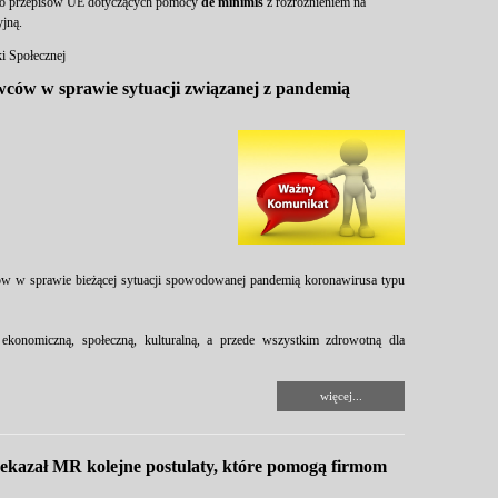
do przepisów UE dotyczących pomocy
de minimis
z rozróżnieniem na
yjną.
ki Społecznej
ców w sprawie sytuacji związanej z pandemią
w w sprawie bieżącej sytuacji spowodowanej pandemią koronawirusa typu
konomiczną, społeczną, kulturalną, a przede wszystkim zdrowotną dla
więcej...
ekazał MR kolejne postulaty, które pomogą firmom