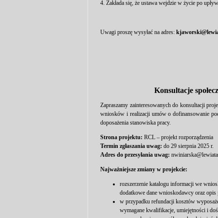
4. Zakłada się, że ustawa wejdzie w życie po upływ
Uwagi proszę wysyłać na adres:
kjaworski@lewia
Konsultacje społe
Zapraszamy zainteresowanych do konsultacji proje
wniosków i realizacji umów o dofinansowanie pod
doposażenia stanowiska pracy.
Strona projektu:
RCL – projekt rozporządzenia
Termin zgłaszania uwag:
do 29 sierpnia 2025 r.
Adres do przesyłania uwag:
nwiniarska@lewiata
Najważniejsze zmiany w projekcie:
rozszerzenie katalogu informacji we wnios
dodatkowe dane wnioskodawcy oraz opis p
w przypadku refundacji kosztów wyposażen
wymagane kwalifikacje, umiejętności i d