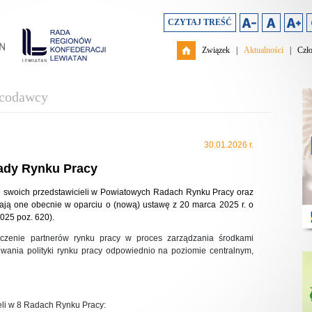
CZYTAJ TREŚĆ
Związek
|
Aktualności
|
Czł
acodawcy
30.01.2026 r.
ady Rynku Pracy
 swoich przedstawicieli w Powiatowych Radach Rynku Pracy oraz
ają one obecnie w oparciu o (nową) ustawę z 20 marca 2025 r. o
2025 poz. 620).
czenie partnerów rynku pracy w proces zarządzania środkami
wania polityki rynku pracy odpowiednio na poziomie centralnym,
li w 8 Radach Rynku Pracy: