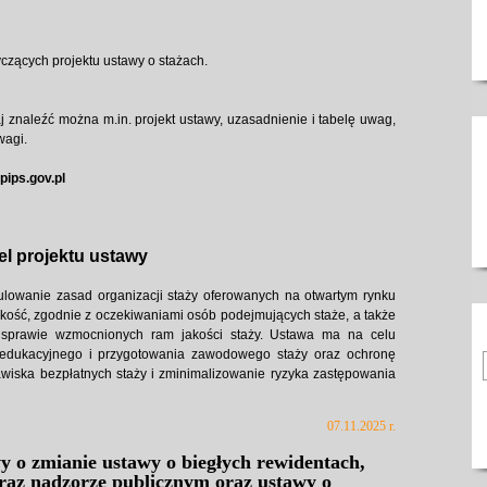
czących projektu ustawy o stażach.
aj znaleźć można m.in. projekt ustawy, uzasadnienie i tabelę uwag,
wagi.
ips.gov.pl
el projektu ustawy
ulowanie zasad organizacji staży oferowanych na otwartym rynku
kość, zgodnie z oczekiwaniami osób podejmujących staże, a także
 sprawie wzmocnionych ram jakości staży. Ustawa ma na celu
edukacyjnego i przygotowania zawodowego staży oraz ochronę
awiska bezpłatnych staży i zminimalizowanie ryzyka zastępowania
07.11.2025 r.
y o zmianie ustawy o biegłych rewidentach,
raz nadzorze publicznym oraz ustawy o