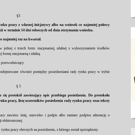
§3
rynku pracy z własnej inicjatywy albo na wniosek co najmniej połowy
niż w terminie 14 dni roboczych od dnia otrzymania wniosku.
co najmniej raz na kwartał.
w jednej z trzech form: stacjonarnej, zdalnej z wykorzystaniem środków
j formę stacjonarną i zdalną.
e przewodniczący.
podejmowane również pomiędzy posiedzeniami rady rynku pracy w trybie
§ 5
 się protokół zawierający opis przebiegu posiedzenia. Do protokołu
ynku pracy, listę uczestników posiedzenia rady rynku pracy oraz teksty
racy zawiera: imię, nazwisko i podpis albo zamiast podpisu adnotację o
 elektronicznej.
y rynku pracy obecnych na posiedzeniu, z którego został sporządzony.