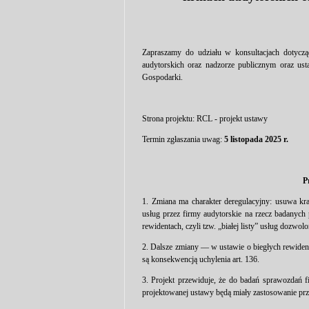
Zapraszamy do udziału w konsultacjach dotyczą
audytorskich oraz nadzorze publicznym oraz us
Gospodarki.
Strona projektu:
RCL - projekt ustawy
Termin zgłaszania uwag:
5 listopada 2025 r.
P
1. Zmiana ma charakter deregulacyjny: usuwa kr
usług przez firmy audytorskie na rzecz badanych 
rewidentach, czyli tzw. „białej listy” usług dozwol
2. Dalsze zmiany — w ustawie o biegłych rewident
są konsekwencją uchylenia art. 136.
3. Projekt przewiduje, że do badań sprawozdań 
projektowanej ustawy będą miały zastosowanie prze