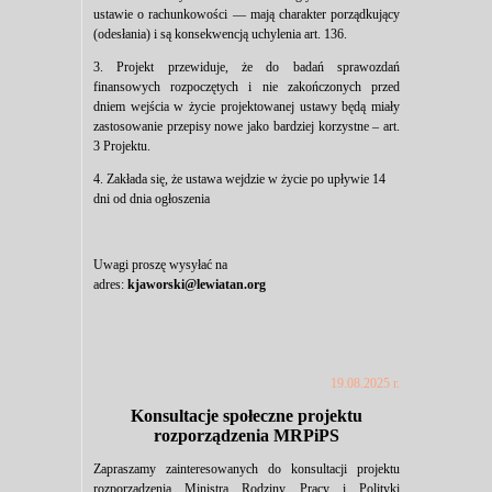
ustawie o rachunkowości — mają charakter porządkujący
(odesłania) i są konsekwencją uchylenia art. 136.
3. Projekt przewiduje, że do badań sprawozdań
finansowych rozpoczętych i nie zakończonych przed
dniem wejścia w życie projektowanej ustawy będą miały
zastosowanie przepisy nowe jako bardziej korzystne – art.
3 Projektu.
4. Zakłada się, że ustawa wejdzie w życie po upływie 14
dni od dnia ogłoszenia
Uwagi proszę wysyłać na
adres:
kjaworski@lewiatan.org
19.08.2025 r.
Konsultacje społeczne projektu
rozporządzenia MRPiPS
Zapraszamy zainteresowanych do konsultacji projektu
rozporządzenia Ministra Rodziny, Pracy i Polityki