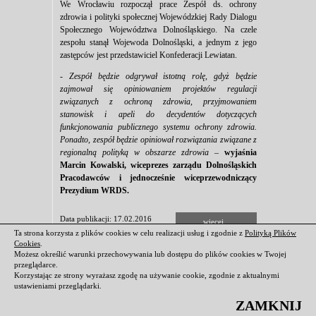
We Wrocławiu rozpoczął prace Zespół ds. ochrony
zdrowia i polityki społecznej Wojewódzkiej Rady Dialogu
Społecznego Województwa Dolnośląskiego. Na czele
zespołu stanął Wojewoda Dolnośląski, a jednym z jego
zastępców jest przedstawiciel Konfederacji Lewiatan.
-
Zespół będzie odgrywał istotną rolę, gdyż będzie
zajmował się opiniowaniem projektów regulacji
związanych z ochroną zdrowia, przyjmowaniem
stanowisk i apeli do decydentów dotyczących
funkcjonowania publicznego systemu ochrony zdrowia.
Ponadto, zespół będzie opiniował rozwiązania związane z
regionalną polityką w obszarze zdrowia
–
wyjaśnia
Marcin Kowalski, wiceprezes zarządu Dolnośląskich
Pracodawców i jednocześnie wiceprzewodniczący
Prezydium WRDS.
Data publikacji: 17.02.2016
więcej...
Ta strona korzysta z plików cookies w celu realizacji usług i zgodnie z
Polityką Plików
Cookies
.
«
1
2
3
...
63
64
65
»
Możesz określić warunki przechowywania lub dostępu do plików cookies w Twojej
przeglądarce.
Korzystając ze strony wyrażasz zgodę na używanie cookie, zgodnie z aktualnymi
ustawieniami przeglądarki.
ZAMKNIJ