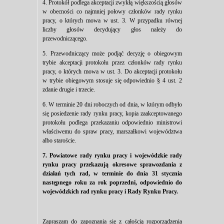
4. Protokół podlega akceptacji zwykłą większością głosów
w obecności co najmniej połowy członków rady rynku
pracy, o których mowa w ust. 3. W przypadku równej
liczby głosów decydujący głos należy do
przewodniczącego.
5. Przewodniczący może podjąć decyzję o obiegowym
trybie akceptacji protokołu przez członków rady rynku
pracy, o których mowa w ust. 3. Do akceptacji protokołu
w trybie obiegowym stosuje się odpowiednio § 4 ust. 2
zdanie drugie i trzecie.
6. W terminie 20 dni roboczych od dnia, w którym odbyło
się posiedzenie rady rynku pracy, kopia zaakceptowanego
protokołu podlega przekazaniu odpowiednio ministrowi
właściwemu do spraw pracy, marszałkowi województwa
albo staroście.
7. Powiatowe rady rynku pracy i wojewódzkie rady
rynku pracy przekazują okresowe sprawozdania z
działań tych rad, w terminie do dnia 31 stycznia
następnego roku za rok poprzedni, odpowiednio do
wojewódzkich rad rynku pracy i Rady Rynku Pracy.
Zapraszam do zapoznania się z całością rozporządzenia