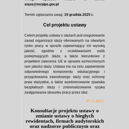
staze@mrpips.gov.pl
Termin zgłaszania uwag:
19 grudnia 2025 r.
Cel projektu ustawy
Celem projektu ustawy o stażach jest uregulowanie
zasad organizacji staży oferowanych na otwartym
rynku pracy w sposób zapewniający ich wysoką
jakość, zgodnie z oczekiwaniami osób
podejmujących staże, a także kierunkowo z
projektem zalecenia UE w sprawie wzmocnionych
ram jakości staży. Ustawa ma na celu zapewnienie
odpowiedniego komponentu edukacyjnego i
przygotowania zawodowego staży oraz ochronę
praw stażystów, a także wyeliminowanie zjawiska
bezpłatnych staży i zminimalizowanie ryzyka
zastępowania stosunku pracy przez staż.
07.11.2025 r.
Konsultacje projektu ustawy o
zmianie ustawy o biegłych
rewidentach, firmach audytorskich
oraz nadzorze publicznym oraz