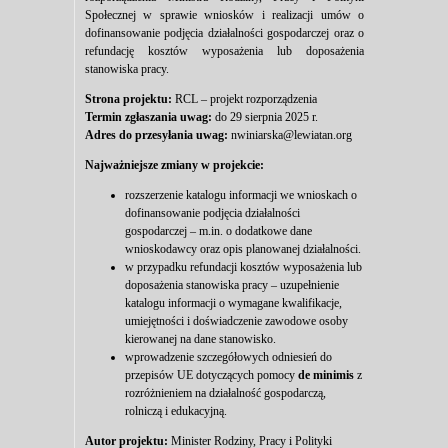
Społecznej w sprawie wniosków i realizacji umów o
dofinansowanie podjęcia działalności gospodarczej oraz o
refundację kosztów wyposażenia lub doposażenia
stanowiska pracy.
Strona projektu:
RCL – projekt rozporządzenia
Termin zgłaszania uwag:
do 29 sierpnia 2025 r.
Adres do przesyłania uwag:
nwiniarska@lewiatan.org
Najważniejsze zmiany w projekcie:
rozszerzenie katalogu informacji we wnioskach o
dofinansowanie podjęcia działalności
gospodarczej – m.in. o dodatkowe dane
wnioskodawcy oraz opis planowanej działalności.
w przypadku refundacji kosztów wyposażenia lub
doposażenia stanowiska pracy – uzupełnienie
katalogu informacji o wymagane kwalifikacje,
umiejętności i doświadczenie zawodowe osoby
kierowanej na dane stanowisko.
wprowadzenie szczegółowych odniesień do
przepisów UE dotyczących pomocy
de minimis
z
rozróżnieniem na działalność gospodarczą,
rolniczą i edukacyjną.
Autor projektu:
Minister Rodziny, Pracy i Polityki