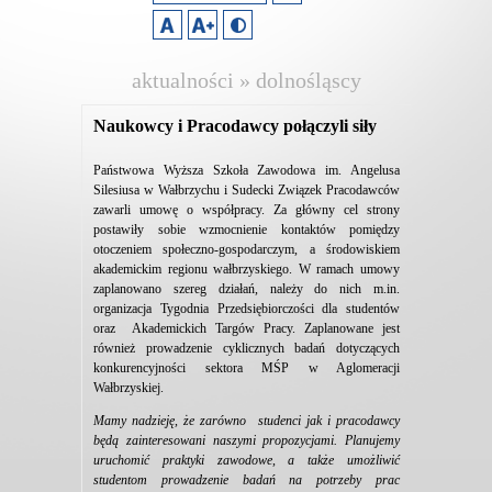
aktualności » dolnośląscy
pracodawcy
Naukowcy i Pracodawcy połączyli siły
Państwowa Wyższa Szkoła Zawodowa im. Angelusa
Silesiusa w Wałbrzychu i Sudecki Związek Pracodawców
zawarli umowę o współpracy. Za główny cel strony
postawiły sobie wzmocnienie kontaktów pomiędzy
otoczeniem społeczno-gospodarczym, a środowiskiem
akademickim regionu wałbrzyskiego. W ramach umowy
zaplanowano szereg działań, należy do nich m.in.
organizacja Tygodnia Przedsiębiorczości dla studentów
oraz Akademickich Targów Pracy. Zaplanowane jest
również prowadzenie cyklicznych badań dotyczących
konkurencyjności sektora MŚP w Aglomeracji
Wałbrzyskiej.
Mamy nadzieję, że zarówno studenci jak i pracodawcy
będą zainteresowani naszymi propozycjami. Planujemy
uruchomić praktyki zawodowe, a także umożliwić
studentom prowadzenie badań na potrzeby prac