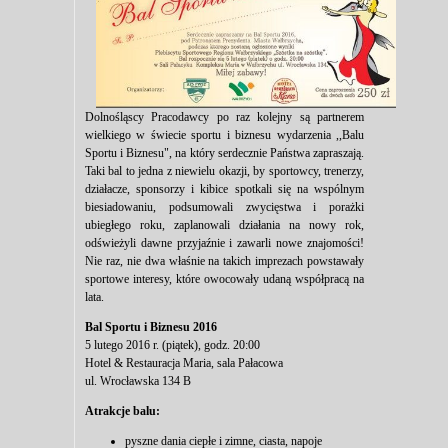
Dolnośląscy Pracodawcy po raz kolejny są partnerem
wielkiego w świecie sportu i biznesu wydarzenia ,,Balu
Sportu i Biznesu", na który serdecznie Państwa zapraszają.
Taki bal to jedna z niewielu okazji, by sportowcy, trenerzy,
działacze, sponsorzy i kibice spotkali się na wspólnym
biesiadowaniu, podsumowali zwycięstwa i porażki
ubiegłego roku, zaplanowali działania na nowy rok,
odświeżyli dawne przyjaźnie i zawarli nowe znajomości!
Nie raz, nie dwa właśnie na takich imprezach powstawały
sportowe interesy, które owocowały udaną współpracą na
lata.
Bal Sportu i Biznesu 2016
5 lutego 2016 r. (piątek), godz. 20:00
Hotel & Restauracja Maria, sala Pałacowa
ul. Wrocławska 134 B
Atrakcje balu:
pyszne dania ciepłe i zimne, ciasta, napoje