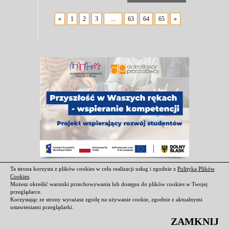
«
1
2
3
...
63
64
65
»
Ta strona korzysta z plików cookies w celu realizacji usług i zgodnie z
Polityką Plików
Cookies
.
Możesz określić warunki przechowywania lub dostępu do plików cookies w Twojej
przeglądarce.
Korzystając ze strony wyrażasz zgodę na używanie cookie, zgodnie z aktualnymi
ustawieniami przeglądarki.
ZAMKNIJ