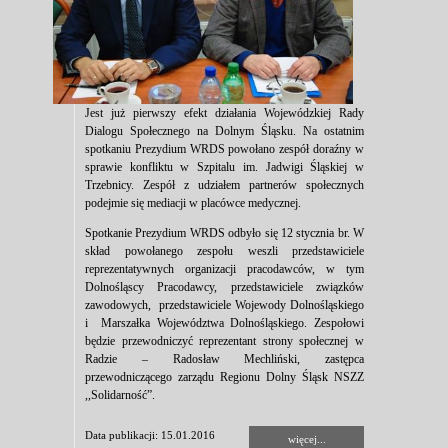
Jest już pierwszy efekt działania Wojewódzkiej Rady
Dialogu Społecznego na Dolnym Śląsku. Na ostatnim
spotkaniu Prezydium WRDS powołano zespół doraźny w
sprawie konfliktu w Szpitalu im. Jadwigi Śląskiej w
Trzebnicy. Zespół z udziałem partnerów społecznych
podejmie się mediacji w placówce medycznej.
Spotkanie Prezydium WRDS odbyło się 12 stycznia br. W
skład powołanego zespołu weszli przedstawiciele
reprezentatywnych organizacji pracodawców, w tym
Dolnośląscy Pracodawcy, przedstawiciele związków
zawodowych, przedstawiciele Wojewody Dolnośląskiego
i Marszałka Województwa Dolnośląskiego. Zespołowi
będzie przewodniczyć reprezentant strony społecznej w
Radzie – Radosław Mechliński, zastępca
przewodniczącego zarządu Regionu Dolny Śląsk NSZZ
,,Solidarność”.
Data publikacji: 15.01.2016
więcej...