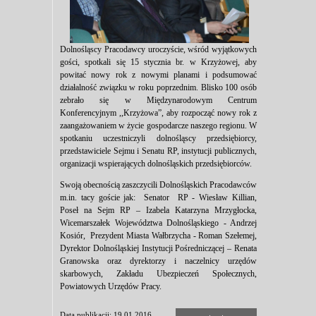
Dolnośląscy Pracodawcy uroczyście, wśród wyjątkowych
gości, spotkali się 15 stycznia br. w Krzyżowej, aby
powitać nowy rok z nowymi planami i podsumować
działalność związku w roku poprzednim. Blisko 100 osób
zebrało się w Międzynarodowym Centrum
Konferencyjnym ,,Krzyżowa”, aby rozpocząć nowy rok z
zaangażowaniem w życie gospodarcze naszego regionu. W
spotkaniu uczestniczyli dolnośląscy przedsiębiorcy,
przedstawiciele Sejmu i Senatu RP, instytucji publicznych,
organizacji wspierających dolnośląskich przedsiębiorców.
Swoją obecnością zaszczycili Dolnośląskich Pracodawców
m.in. tacy goście jak: Senator RP - Wiesław Killian,
Poseł na Sejm RP – Izabela Katarzyna Mrzygłocka,
Wicemarszałek Województwa Dolnośląskiego - Andrzej
Kosiór, Prezydent Miasta Wałbrzycha - Roman Szełemej,
Dyrektor Dolnośląskiej Instytucji Pośredniczącej – Renata
Granowska oraz dyrektorzy i naczelnicy urzędów
skarbowych, Zakładu Ubezpieczeń Społecznych,
Powiatowych Urzędów Pracy.
Data publikacji: 19.01.2016