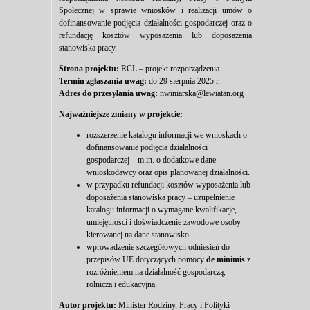
Społecznej w sprawie wniosków i realizacji umów o
dofinansowanie podjęcia działalności gospodarczej oraz o
refundację kosztów wyposażenia lub doposażenia
stanowiska pracy.
Strona projektu:
RCL – projekt rozporządzenia
Termin zgłaszania uwag:
do 29 sierpnia 2025 r.
Adres do przesyłania uwag:
nwiniarska@lewiatan.org
Najważniejsze zmiany w projekcie:
rozszerzenie katalogu informacji we wnioskach o
dofinansowanie podjęcia działalności
gospodarczej – m.in. o dodatkowe dane
wnioskodawcy oraz opis planowanej działalności.
w przypadku refundacji kosztów wyposażenia lub
doposażenia stanowiska pracy – uzupełnienie
katalogu informacji o wymagane kwalifikacje,
umiejętności i doświadczenie zawodowe osoby
kierowanej na dane stanowisko.
wprowadzenie szczegółowych odniesień do
przepisów UE dotyczących pomocy
de minimis
z
rozróżnieniem na działalność gospodarczą,
rolniczą i edukacyjną.
Autor projektu:
Minister Rodziny, Pracy i Polityki