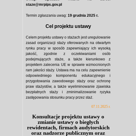
staze@mrpips.gov.pl
Termin zgłaszania uwag:
19 grudnia 2025 r.
Cel projektu ustawy
Celem projektu ustawy o stażach jest uregulowanie
zasad organizacji staży oferowanych na otwartym
rynku pracy w sposób zapewniający ich wysoką
jakość, zgodnie z oczekiwaniami osób
podejmujących staże, a także kierunkowo z
projektem zalecenia UE w sprawie wzmocnionych
ram jakości staży. Ustawa ma na celu zapewnienie
odpowiedniego komponentu edukacyjnego i
przygotowania zawodowego staży oraz ochronę
praw stażystów, a także wyeliminowanie zjawiska
bezpłatnych staży i zminimalizowanie ryzyka
zastępowania stosunku pracy przez staż.
07.11.2025 r.
Konsultacje projektu ustawy o
zmianie ustawy o biegłych
rewidentach, firmach audytorskich
oraz nadzorze publicznym oraz