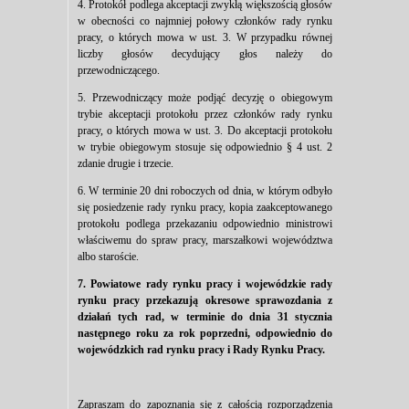
4. Protokół podlega akceptacji zwykłą większością głosów
w obecności co najmniej połowy członków rady rynku
pracy, o których mowa w ust. 3. W przypadku równej
liczby głosów decydujący głos należy do
przewodniczącego.
5. Przewodniczący może podjąć decyzję o obiegowym
trybie akceptacji protokołu przez członków rady rynku
pracy, o których mowa w ust. 3. Do akceptacji protokołu
w trybie obiegowym stosuje się odpowiednio § 4 ust. 2
zdanie drugie i trzecie.
6. W terminie 20 dni roboczych od dnia, w którym odbyło
się posiedzenie rady rynku pracy, kopia zaakceptowanego
protokołu podlega przekazaniu odpowiednio ministrowi
właściwemu do spraw pracy, marszałkowi województwa
albo staroście.
7. Powiatowe rady rynku pracy i wojewódzkie rady
rynku pracy przekazują okresowe sprawozdania z
działań tych rad, w terminie do dnia 31 stycznia
następnego roku za rok poprzedni, odpowiednio do
wojewódzkich rad rynku pracy i Rady Rynku Pracy.
Zapraszam do zapoznania się z całością rozporządzenia