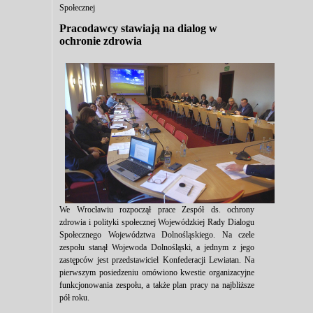
Społecznej
Pracodawcy stawiają na dialog w
ochronie zdrowia
We Wrocławiu rozpoczął prace Zespół ds. ochrony
zdrowia i polityki społecznej Wojewódzkiej Rady Dialogu
Społecznego Województwa Dolnośląskiego. Na czele
zespołu stanął Wojewoda Dolnośląski, a jednym z jego
zastępców jest przedstawiciel Konfederacji Lewiatan. Na
pierwszym posiedzeniu omówiono kwestie organizacyjne
funkcjonowania zespołu, a także plan pracy na najbliższe
pół roku.