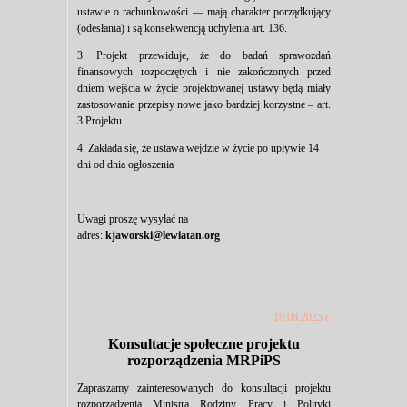
ustawie o rachunkowości — mają charakter porządkujący
(odesłania) i są konsekwencją uchylenia art. 136.
3. Projekt przewiduje, że do badań sprawozdań
finansowych rozpoczętych i nie zakończonych przed
dniem wejścia w życie projektowanej ustawy będą miały
zastosowanie przepisy nowe jako bardziej korzystne – art.
3 Projektu.
4. Zakłada się, że ustawa wejdzie w życie po upływie 14
dni od dnia ogłoszenia
Uwagi proszę wysyłać na
adres:
kjaworski@lewiatan.org
19.08.2025 r.
Konsultacje społeczne projektu
rozporządzenia MRPiPS
Zapraszamy zainteresowanych do konsultacji projektu
rozporządzenia Ministra Rodziny, Pracy i Polityki