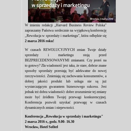
W imieniu redakcji „Harvard Business Review Polska”
zapraszamy Państwa serdecznie na wyjątkową konferencję
,,Rewolucja w sprzedaży i marketingu", która odbędzie się
2 marca 2016 roku!
W czasach REWOLUCYJNYCH zmian Twoje działy
sprzedaży i marketingu stoją przed
BEZPRECEDENSOWANYMI zmianami. Czy jesteś na
to gotowy? Zła wiadomość jest taka, że stare, dobrze znane
sposoby sprzedaży przestają być adekwatne do nowej
rzeczywistości. Zmieniają się zachowania konsumentów, a
dobrej jakości produkt lub usługa nie są już
wystarczającym gwarantem biznesowego sukcesu. Jest
jednak też dobra wiadomość
:
dobre zrozumienie tej zmiany
może być źródłem Twojej przewagi konkurencyjnej.
Konferencja pozwoli uzyskać przewagę w czasach
dynamicznych zmian i niepewności.
Konferencja ,,Rewolucja w sprzedaży i marketingu"
2 marca 2016 r., godz. 9.00- 16.30
Wrocław, Hotel Sofitel