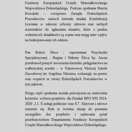
Funduszy Europejskich Urzędu Marszałkowskiego
Województwa Dolnośląskiego. Podczas spotkania Marcin
Kowalski – wiceprezes Zarządu Dolnośląskich
Pracodawców omówił kierunki działań Konfederacji
Lewiatan w zakresie ochrony zdrowia oraz zachęcił
uczestników do zgłaszania tematów, które z punktu
widzenia ich działalności są ważne oraz mogą mieć wpływ
na funkcjonowanie ich sektora.
Pan Robert Śliwa - reprezentant Przychodni
Specjalistycznej - Regina i Walenty Śliwa Sp. Jawna
przedstawił pomysł utworzenia kierunku pielęgniarstwa na
wałbrzyskiej uczelni – w Państwowej Wyższej Szkole
Zawodowej im. Angelusa Silesiusa, wskazując na pomoc
oraz wsparcie ze strony Dolnośląskich Pracodawców w
tym zakresie.
Druga część spotkania została poświęcona na omówienie
kryteriów wyboru projektów dla Działań RPO WD 2014-
2020: 2.1. E-usługi publiczne oraz 8.7. Aktywne i zdrowe
starzenie się. Była to świetna okazja do poznania
szczegółów dot. projektów i zadawania pytań
przedstawicielom Departamentu Funduszy Europejskich
Urzędu Marszałkowskiego Województwa Dolnośląskiego.