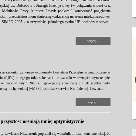
: Krzysztof Paszyk, minister rozwoju i technologii, Stéphane Séjourné,
skiej ds. Dobrobytu i Strategii Przemysłowej (w połączeniu wideo) oraz
u Mobilności Pracy. Minister Paszyk podkreślił konieczność pogłębienia
pejskim przedsiębiorstwom skuteczną konkurencję na arenie międzynarodowej.
uł SIMFO 2025 – o przyszłości jednolitego rynku UE pochodzi z serwisu
więcej...
sza Zielonki, głównego ekonomisty Lewiatana Przeciętne wynagrodzenie w
iu (9,8%) ubiegłego roku schemat i nie wzrosło w dwucyfrowym tempie.
że płace w całym 2025 r. uspokoją się i nie będą już tak szybko rosły.
osną trochę wolniej [+MP3] pochodzi z serwisu Konfederacja Lewiatan.
więcej...
e przyszłość oceniają mniej optymistycznie
y Lewiatana Nieznacznie poprawił się wskaźnik ufności konsumenckiej, bo