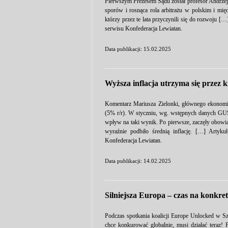
Pierwszym Prezesem Sądu został profesor Andrzej S
sporów i rosnąca rola arbitrażu w polskim i mi
którzy przez te lata przyczynili się do rozwoju [
serwisu Konfederacja Lewiatan.
Data publikacji: 15.02.2025
Wyższa inflacja utrzyma się przez k
Komentarz Mariusza Zielonki, głównego ekonomi
(5% r/r). W styczniu, wg. wstępnych danych GU
wpływ na taki wynik. Po pierwsze, zaczęły obowią
wyraźnie podbiło średnią inflację. […] Artyku
Konfederacja Lewiatan.
Data publikacji: 14.02.2025
Silniejsza Europa – czas na konkret
Podczas spotkania koalicji Europe Unlocked w S
chce konkurować globalnie, musi działać teraz! P