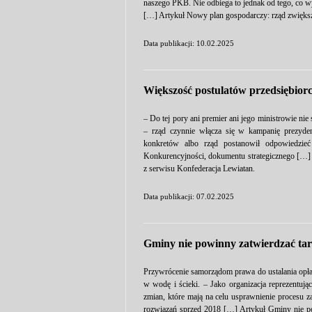
naszego PKB. Nie odbiega to jednak od tego, co wy
[…] Artykuł Nowy plan gospodarczy: rząd zwiększ
Data publikacji: 10.02.2025
Większość postulatów przedsiębiorc
– Do tej pory ani premier ani jego ministrowie n
– rząd czynnie włącza się w kampanię prezyden
konkretów albo rząd postanowił odpowiedzie
Konkurencyjności, dokumentu strategicznego […] 
z serwisu Konfederacja Lewiatan.
Data publikacji: 07.02.2025
Gminy nie powinny zatwierdzać tary
Przywrócenie samorządom prawa do ustalania opłat 
w wodę i ścieki. – Jako organizacja reprezentuj
zmian, które mają na celu usprawnienie procesu z
rozwiązań sprzed 2018 […] Artykuł Gminy nie pow