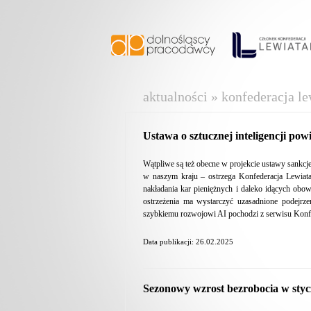
aktualności » konfederacja le
Ustawa o sztucznej inteligencji po
Wątpliwe są też obecne w projekcie ustawy sankcje
w naszym kraju – ostrzega Konfederacja Lewiat
nakładania kar pieniężnych i daleko idących ob
ostrzeżenia ma wystarczyć uzasadnione podejrze
szybkiemu rozwojowi AI pochodzi z serwisu Konfe
Data publikacji: 26.02.2025
Sezonowy wzrost bezrobocia w sty