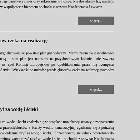
daje państwo i inwestorzy rokrocznie w Polsce. Nie dostaliśmy też, niestety,
y współpracę z biznesem pochodzi z serwisu Konfederacja Lewiatan.
więcej...
ów czeka na realizację
ie sygnalizowali, że powstaje plan gospodarczy. Mamy zatem dwie możliwości
cką, a sam plan jest napisany na przysłowiowym kolanie i nie zawiera
ć na apel Komisji Europejskiej po opublikowaniu przez nią Kompasu
Artykuł Większość postulatów przedsiębiorców czeka na realizację pochodzi
więcej...
f za wodę i ścieki
za wodę i ścieki znalazło się w projekcie nowelizacji ustawy o zaopatrzeniu
ąca przedsiębiorców z branży wodno-kanalizacyjnej zgadzamy się z potrzebą
atwierdzania taryf za wodę i ścieki. Sprzeciwiamy się jednak powrotowi do
inny zatwierdzać taryf za wodę i ścieki pochodzi z serwisu Konfederacja