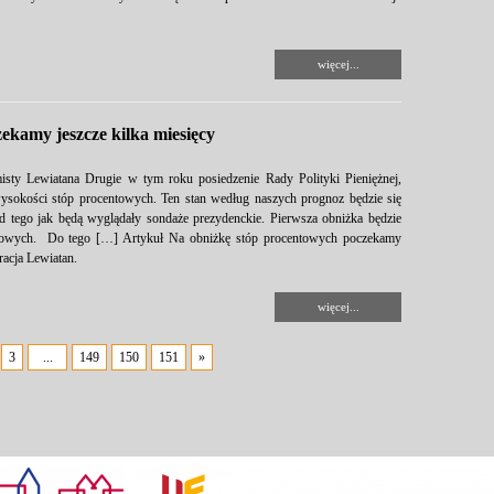
więcej...
ekamy jeszcze kilka miesięcy
sty Lewiatana Drugie w tym roku posiedzenie Rady Polityki Pieniężnej,
wysokości stóp procentowych. Ten stan według naszych prognoz będzie się
d tego jak będą wyglądały sondaże prezydenckie. Pierwsza obniżka będzie
owych. Do tego […] Artykuł Na obniżkę stóp procentowych poczekamy
racja Lewiatan.
więcej...
3
...
149
150
151
»