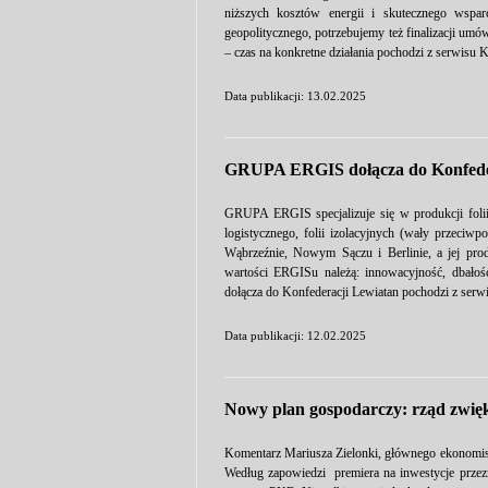
niższych kosztów energii i skutecznego wsparc
geopolitycznego, potrzebujemy też finalizacji um
– czas na konkretne działania pochodzi z serwisu 
Data publikacji: 13.02.2025
GRUPA ERGIS dołącza do Konfede
GRUPA ERGIS specjalizuje się w produkcji foli
logistycznego, folii izolacyjnych (wały przeciw
Wąbrzeźnie, Nowym Sączu i Berlinie, a jej pro
wartości ERGISu należą: innowacyjność, dbał
dołącza do Konfederacji Lewiatan pochodzi z serw
Data publikacji: 12.02.2025
Nowy plan gospodarczy: rząd zwięk
Komentarz Mariusza Zielonki, głównego ekonomist
Według zapowiedzi premiera na inwestycje prze