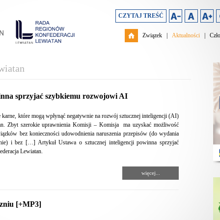
CZYTAJ TREŚĆ
Związek
|
Aktualności
|
Czł
wiatan
winna sprzyjać szybkiemu rozwojowi AI
 karne, które mogą wpłynąć negatywnie na rozwój sztucznej inteligencji (AI)
an. Zbyt szerokie uprawnienia Komisji – Komisja ma uzyskać możliwość
owiązków bez konieczności udowodnienia naruszenia przepisów (do wydania
nie) i bez […] Artykuł Ustawa o sztucznej inteligencji powinna sprzyjać
deracja Lewiatan.
więcej...
czniu [+MP3]