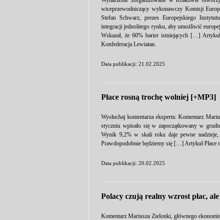
Wydarzenie zorganizowane w Krakowie otworzyli
wiceprzewodniczący wykonawczy Komisji Europej
Stefan Schwarz, prezes Europejskiego Instytut
integracji jednolitego rynku, aby umożliwić euro
Wskazał, że 60% barier istniejących […] Artyk
Konfederacja Lewiatan.
Data publikacji: 21.02.2025
Płace rosną trochę wolniej [+MP3]
Wysłuchaj komentarza eksperta: Komentarz Mariu
styczniu wpisało się w zapoczątkowany w grudn
Wynik 9,2% w skali roku daje pewne nadzieje, 
Prawdopodobnie będziemy się […] Artykuł Płace r
Data publikacji: 20.02.2025
Polacy czują realny wzrost płac, al
Komentarz Mariusza Zielonki, głównego ekonomist