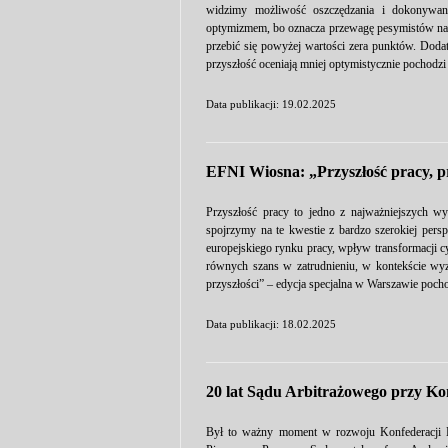
widzimy możliwość oszczędzania i dokonywa
optymizmem, bo oznacza przewagę pesymistów nad 
przebić się powyżej wartości zera punktów. Doda
przyszłość oceniają mniej optymistycznie pochodzi
Data publikacji: 19.02.2025
EFNI Wiosna: „Przyszłość pracy, pr
Przyszłość pracy to jedno z najważniejszych w
spojrzymy na te kwestie z bardzo szerokiej pe
europejskiego rynku pracy, wpływ transformacji cy
równych szans w zatrudnieniu, w kontekście wy
przyszłości” – edycja specjalna w Warszawie poch
Data publikacji: 18.02.2025
20 lat Sądu Arbitrażowego przy Ko
Był to ważny moment w rozwoju Konfederacji Le