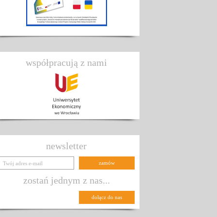
współpracują z nami
newsletter
zostań jednym z nas...