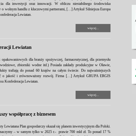
ia dla inwestycji oraz innowacji. W obliczu niestabilnego środowiska
ów o wolnym handlu z kluczowymi partnerami, […] Artykuł Silniejsza Europa
Konfederacja Lewiatan.
więcej...
racji Lewiatan
i opakowaniowych dla branży spożywczej, farmaceutycznej, dla przemysłu
powodziowe, zbiorniki wodne itd.) Posiada zakłady produkcyjne w Oławie,
dukty trafiają do ponad 60 krajów na całym świecie. Do najważniejszych
ość o jakość i zrównoważony rozwój. Firma […] Artykuł GRUPA ERGIS
isu Konfederacja Lewiatan.
więcej...
szy współpracę z biznesem
y Lewiatana Plan gospodarczy okazał się planem inwestycyjnym dla Polski.
znaczymy – w samym tylko w 2025 r.- prawie 700 mld zł. To ponad 17 %