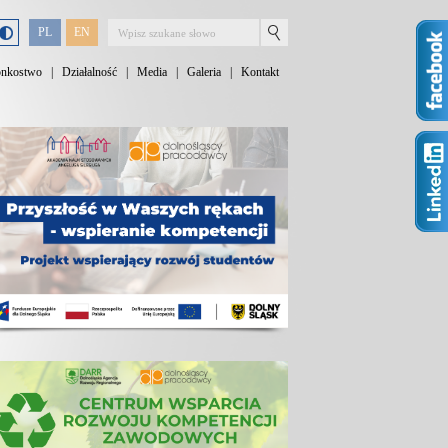
PL
EN
onkostwo
|
Działalność
|
Media
|
Galeria
|
Kontakt