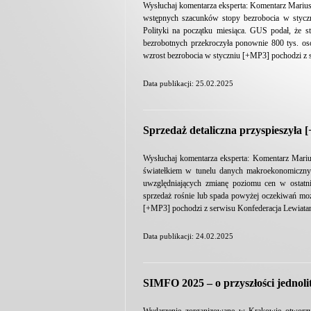
Wysłuchaj komentarza eksperta: Komentarz Marius
wstępnych szacunków stopy bezrobocia w styczn
Polityki na początku miesiąca. GUS podał, że st
bezrobotnych przekroczyła ponownie 800 tys. o
wzrost bezrobocia w styczniu [+MP3] pochodzi z 
Data publikacji: 25.02.2025
Sprzedaż detaliczna przyspieszyła
Wysłuchaj komentarza eksperta: Komentarz Marius
światełkiem w tunelu danych makroekonomiczny
uwzględniających zmianę poziomu cen w ostatni
sprzedaż rośnie lub spada powyżej oczekiwań moż
[+MP3] pochodzi z serwisu Konfederacja Lewiata
Data publikacji: 24.02.2025
SIMFO 2025 – o przyszłości jednol