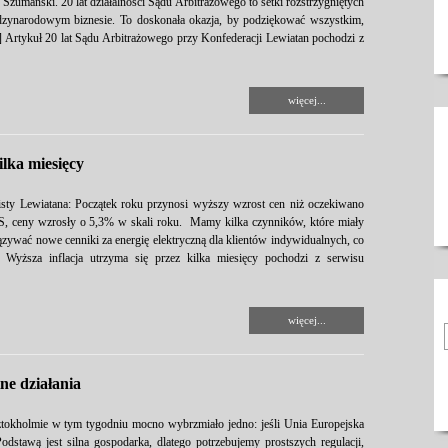
zumański. 20 lat działalności Sądu Arbitrażowego to setki rozstrzygniętych
ędzynarodowym biznesie. To doskonała okazja, by podziękować wszystkim,
…] Artykuł 20 lat Sądu Arbitrażowego przy Konfederacji Lewiatan pochodzi z
więcej...
ilka miesięcy
sty Lewiatana: Początek roku przynosi wyższy wzrost cen niż oczekiwano
S, ceny wzrosły o 5,3% w skali roku. Mamy kilka czynników, które miały
zywać nowe cenniki za energię elektryczną dla klientów indywidualnych, co
ł Wyższa inflacja utrzyma się przez kilka miesięcy pochodzi z serwisu
więcej...
ne działania
ztokholmie w tym tygodniu mocno wybrzmiało jedno: jeśli Unia Europejska
odstawą jest silna gospodarka, dlatego potrzebujemy prostszych regulacji,