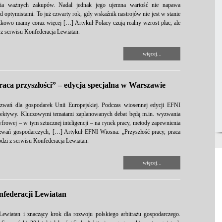
nia ważnych zakupów. Nadal jednak jego ujemna wartość nie napawa
optymistami. To już czwarty rok, gdy wskaźnik nastrojów nie jest w stanie
tkowo mamy coraz więcej […] Artykuł Polacy czują realny wzrost płac, ale
 z serwisu Konfederacja Lewiatan.
więcej...
aca przyszłości” – edycja specjalna w Warszawie
yzwań dla gospodarek Unii Europejskiej. Podczas wiosennej edycji EFNI
rspektywy. Kluczowymi tematami zaplanowanych debat będą m.in. wyzwania
frowej – w tym sztucznej inteligencji – na rynek pracy, metody zapewnienia
zwań gospodarczych, […] Artykuł EFNI Wiosna: „Przyszłość pracy, praca
odzi z serwisu Konfederacja Lewiatan.
więcej...
nfederacji Lewiatan
wiatan i znaczący krok dla rozwoju polskiego arbitrażu gospodarczego.