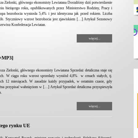
za Zielonki, głównego ekonomisty Lewiatana Dostaliśmy dziś potwierdzenie
iu bieżącego roku, opublikowanych przez Ministerstwo Rodziny, Pracy i
opa bezrobocia wyniosła 5,4% i jest identyczna jak przed rokiem. Liczba
sób. Styczniowy wzrost bezrobocia jest zjawiskiem […] Artykuł Sezonowy
serwisu Konfederacja Lewiatan.
więcej...
 [+MP3]
za Zielonki, głównego ekonomisty Lewiatana Sprzedaż detaliczna staje się
ch. W ciągu roku wzrost sprzedaży wyniósł 4,8% w cenach stałych, tj.
ch 12 miesiącach. W zasadzie każdy przypadek, w ostatnim czasie, gdy
na przypisać wahnięciom w […] Artykuł Sprzedaż detaliczna przyspieszyła
n.
więcej...
itego rynku UE