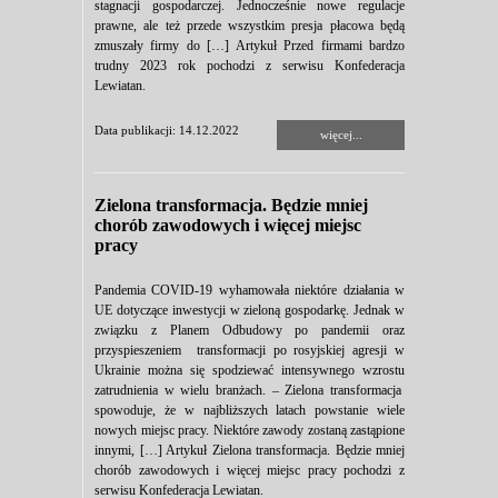
stagnacji gospodarczej. Jednocześnie nowe regulacje
prawne, ale też przede wszystkim presja płacowa będą
zmuszały firmy do […] Artykuł Przed firmami bardzo
trudny 2023 rok pochodzi z serwisu Konfederacja
Lewiatan.
Data publikacji: 14.12.2022
więcej...
Zielona transformacja. Będzie mniej
chorób zawodowych i więcej miejsc
pracy
Pandemia COVID-19 wyhamowała niektóre działania w
UE dotyczące inwestycji w zieloną gospodarkę. Jednak w
związku z Planem Odbudowy po pandemii oraz
przyspieszeniem transformacji po rosyjskiej agresji w
Ukrainie można się spodziewać intensywnego wzrostu
zatrudnienia w wielu branżach. – Zielona transformacja
spowoduje, że w najbliższych latach powstanie wiele
nowych miejsc pracy. Niektóre zawody zostaną zastąpione
innymi, […] Artykuł Zielona transformacja. Będzie mniej
chorób zawodowych i więcej miejsc pracy pochodzi z
serwisu Konfederacja Lewiatan.