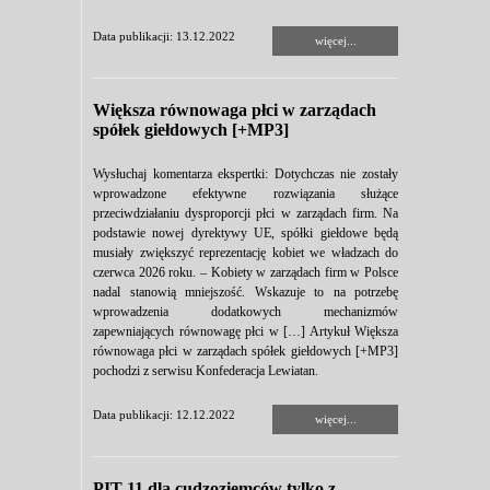
Data publikacji: 13.12.2022
więcej...
Większa równowaga płci w zarządach
spółek giełdowych [+MP3]
Wysłuchaj komentarza ekspertki: Dotychczas nie zostały
wprowadzone efektywne rozwiązania służące
przeciwdziałaniu dysproporcji płci w zarządach firm. Na
podstawie nowej dyrektywy UE, spółki giełdowe będą
musiały zwiększyć reprezentację kobiet we władzach do
czerwca 2026 roku. – Kobiety w zarządach firm w Polsce
nadal stanowią mniejszość. Wskazuje to na potrzebę
wprowadzenia dodatkowych mechanizmów
zapewniających równowagę płci w […] Artykuł Większa
równowaga płci w zarządach spółek giełdowych [+MP3]
pochodzi z serwisu Konfederacja Lewiatan.
Data publikacji: 12.12.2022
więcej...
PIT-11 dla cudzoziemców tylko z