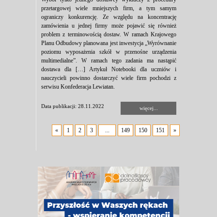
przetargowej wiele mniejszych firm, a tym samym
ograniczy konkurencję. Ze względu na koncentrację
zamówienia u jednej firmy może pojawić się również
problem z terminowością dostaw. W ramach Krajowego
Planu Odbudowy planowana jest inwestycja „Wyrównanie
poziomu wyposażenia szkół w przenośne urządzenia
multimedialne”. W ramach tego zadania ma nastąpić
dostawa dla […] Artykuł Notebooki dla uczniów i
nauczycieli powinno dostarczyć wiele firm pochodzi z
serwisu Konfederacja Lewiatan.
Data publikacji: 28.11.2022
więcej...
«
1
2
3
...
149
150
151
»