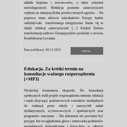
układu krążenia i nowotworów, a także schorzeń
neurologicznych. Redukcja poziomu zanieczyszczeń
wpłynie na mniejszą liczbę przedwczesnych zgonów. – Na
poprawę stanu zdrowia mieszkańców Europy będzie
oddziaływała transformacja energetyczna. Stanie się to
dzięki redukcji zanieczyszczeń […] Artykuł Zielona
transformacja uzdrowi Europejczyków pochodzi z serwisu
Konfederacja Lewiatan.
Data publikacji: 08.12.2022
więcej...
Edukacja. Za krótki termin na
konsultacje ważnego rozporządzenia
[+MP3]
Wysłuchaj komentarza ekspertki: Do konsultacji
społecznych trafił projekt rozporządzenia ministra edukacji
i nauki dotyczący podstawowych warunków niezbędnych
do realizacji przez szkoły i nauczycieli zadań
dydaktycznych, wychowawczych i opiekuńczych oraz
programów nauczania. – Ten dokument nie powinien być
przyjęty bez uwzględniania głosu i stanowiska podmiotów
posiadających doświadczenie i know-how w zakresie