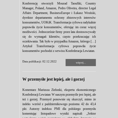
Konferencję otworzyli Mourad Taoufiki, Country
Manager, Poland, Amazon, Pedro Oliveira, director Legal
Affairs Department, BusinessEurope i Łukasz Wroński,
dyrektor departamentu ochrony zbiorowych interesów
konsumentów, UOKiK. Transformacja cyfrowa radykalnie
poprawiła życie konsumentów, oferując im coraz więcej
możliwości. Jednocześnie firmy przez lata dostosowywały
się do wymagań klientów, często przekraczając ich
oczekiwania. Tak było w przypadku Amazon, którego […]
Artykuł Transformacja cyfrowa poprawiła życie
konsumentów pochodzi z serwisu Konfederacja Lewiatan.
Data publikacji: 02.12.2022
więcej...
W przemyśle jest lepiej, ale i gorzej
Komentarz Mariusza Zielonki, eksperta ekonomicznego
Konfederacji Lewiatan W naszym przemyśle jest lepiej, ale
też i gorzej. Przemysł ponownie się skurczył, mimo że
indeks wzrósł z październikowego poziomu 42 do 43,4
pkt. Autorzy indeksu PMI dla polskiego przemysłu
komentując listopadowe wyniki napisali „Sektor