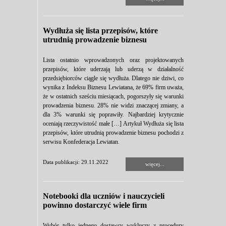
Wydłuża się lista przepisów, które
utrudnią prowadzenie biznesu
Lista ostatnio wprowadzonych oraz projektowanych
przepisów, które uderzają lub uderzą w działalność
przedsiębiorców ciągle się wydłuża. Dlatego nie dziwi, co
wynika z Indeksu Biznesu Lewiatana, że 69% firm uważa,
że w ostatnich sześciu miesiącach, pogorszyły się warunki
prowadzenia biznesu. 28% nie widzi znaczącej zmiany, a
dla 3% warunki się poprawiły. Najbardziej krytycznie
oceniają rzeczywistość małe […] Artykuł Wydłuża się lista
przepisów, które utrudnią prowadzenie biznesu pochodzi z
serwisu Konfederacja Lewiatan.
Data publikacji: 29.11.2022
więcej...
Notebooki dla uczniów i nauczycieli
powinno dostarczyć wiele firm
Wybór tylko jednego dostawcy wykluczy z procedury