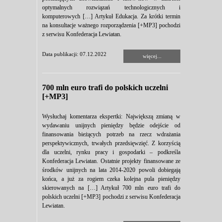
optymalnych rozwiązań technologicznych i
komputerowych […] Artykuł Edukacja. Za krótki termin
na konsultacje ważnego rozporządzenia [+MP3] pochodzi
z serwisu Konfederacja Lewiatan.
Data publikacji: 07.12.2022
więcej...
700 mln euro trafi do polskich uczelni
[+MP3]
Wysłuchaj komentarza ekspertki: Największą zmianą w
wydawaniu unijnych pieniędzy będzie odejście od
finansowania bieżących potrzeb na rzecz wdrażania
perspektywicznych, trwałych przedsięwzięć. Z korzyścią
dla uczelni, rynku pracy i gospodarki – podkreśla
Konfederacja Lewiatan. Ostatnie projekty finansowane ze
środków unijnych na lata 2014-2020 powoli dobiegają
końca, a już za rogiem czeka kolejna pula pieniędzy
skierowanych na […] Artykuł 700 mln euro trafi do
polskich uczelni [+MP3] pochodzi z serwisu Konfederacja
Lewiatan.