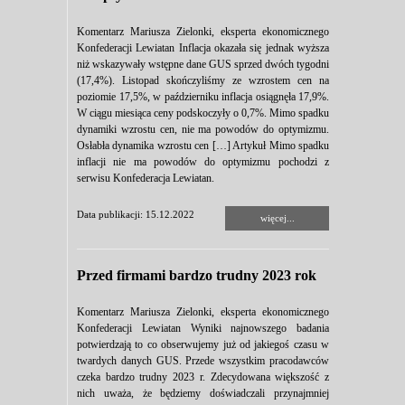
Komentarz Mariusza Zielonki, eksperta ekonomicznego
Konfederacji Lewiatan Inflacja okazała się jednak wyższa
niż wskazywały wstępne dane GUS sprzed dwóch tygodni
(17,4%). Listopad skończyliśmy ze wzrostem cen na
poziomie 17,5%, w październiku inflacja osiągnęła 17,9%.
W ciągu miesiąca ceny podskoczyły o 0,7%. Mimo spadku
dynamiki wzrostu cen, nie ma powodów do optymizmu.
Osłabła dynamika wzrostu cen […] Artykuł Mimo spadku
inflacji nie ma powodów do optymizmu pochodzi z
serwisu Konfederacja Lewiatan.
Data publikacji: 15.12.2022
więcej...
Przed firmami bardzo trudny 2023 rok
Komentarz Mariusza Zielonki, eksperta ekonomicznego
Konfederacji Lewiatan Wyniki najnowszego badania
potwierdzają to co obserwujemy już od jakiegoś czasu w
twardych danych GUS. Przede wszystkim pracodawców
czeka bardzo trudny 2023 r. Zdecydowana większość z
nich uważa, że będziemy doświadczali przynajmniej