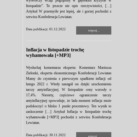
wytwórczy wciąż pogrążony w głębokim kryzysie w
listopadzie”. To jeszcze nie opis rzeczywistości, […]
Artykuł W przemyśle jest lepiej, ale i gorzej pochodzi z
serwisu Konfederacja Lewiatan.
Data publikacji: 01.12.2022
więcej...
Inflacja w listopadzie trochę
wyhamowała [+MP3]
Wysłuchaj komentarza eksperta: Komentarz Mariusza
Zielonki, eksperta ekonomicznego Konfederacji Lewiatan
Mamy do czynienia z pierwszym spadkiem inflacji od
lutego 2022 r. Wtedy nastąpił on dzięki uruchomieniu
tarczy antyinflacyjnej. W listopadzie ceny wzrosły o
17,4%. Niestety, częściowe ograniczenie tarczy
antyinflacyjnej spowoduje, że lada moment inflacja może
podskoczyć o blisko 1 punkt procentowy. Ten wynik to
zaskoczenie […] Artykuł Inflacja w listopadzie trochę
wyhamowała [+MP3] pochodzi z serwisu Konfederacja
Lewiatan.
Data publikacji: 30.11.2022
więcej...