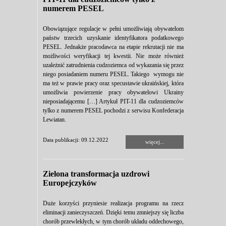
numerem PESEL
Obowiązujące regulacje w pełni umożliwiają obywatelom
państw trzecich uzyskanie identyfikatora podatkowego
PESEL. Jednakże pracodawca na etapie rekrutacji nie ma
możliwości weryfikacji tej kwestii. Nie może również
uzależnić zatrudnienia cudzoziemca od wykazania się przez
niego posiadaniem numeru PESEL. Takiego wymogu nie
ma też w prawie pracy oraz specustawie ukraińskiej, która
umożliwia powierzenie pracy obywatelowi Ukrainy
nieposiadającemu […] Artykuł PIT-11 dla cudzoziemców
tylko z numerem PESEL pochodzi z serwisu Konfederacja
Lewiatan.
Data publikacji: 09.12.2022
więcej...
Zielona transformacja uzdrowi
Europejczyków
Duże korzyści przyniesie realizacja programu na rzecz
eliminacji zanieczyszczeń. Dzięki temu zmniejszy się liczba
chorób przewlekłych, w tym chorób układu oddechowego,