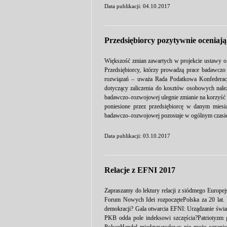
Data publikacji: 04.10.2017
Przedsiębiorcy pozytywnie oceniają
Większość zmian zawartych w projekcie ustawy o p
Przedsiębiorcy, którzy prowadzą prace badawczo 
rozwiązań – uważa Rada Podatkowa Konfederacji
dotyczący zaliczenia do kosztów osobowych należ
badawczo–rozwojowej ulegnie zmianie na korzyść p
poniesione przez przedsiębiorcę w danym miesiąc
badawczo–rozwojowej pozostaje w ogólnym czasie
Data publikacji: 03.10.2017
Relacje z EFNI 2017
Zapraszamy do lektury relacji z siódmego Europe
Forum Nowych Idei rozpoczętePolska za 20 lat.
demokracji? Gala otwarcia EFNI: Urządzanie ś
PKB odda pole indeksowi szczęścia?Patriotyzm 