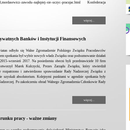
77098,mordasewicz–zawodu–najlepiej–sie–uczyc–pracujac.html Konfederacja
więcej...
watnych Banków i Instytucji Finansowych
Lewiatan odbyło się Walne Zgromadzenie Polskiego Związku Pracodawców
lem spotkania był wybór nowych władz Związku oraz podsumowanie działań
2015–wrzesień 2017. Na posiedzeniu obecni byli przedstawiciele 10 firm
tworzył Marek Kulczycki, Prezes Zarządu Związku, który stwierdził
e rozpatrzono i zatwierdzono sprawozdanie Rady Nadzorczej Związku z
wie uzyskali absolutorium. Kolejnymi punktami w agendzie spotkania były
adzorczej. Po zakończeniu obrad Walnego Zgromadzenia Członkowie Rady
więcej...
 runku pracy - ważne zmiany