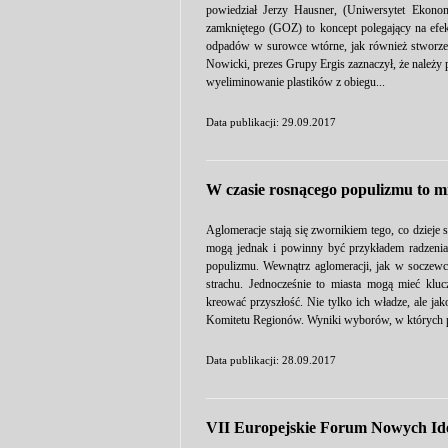
powiedział Jerzy Hausner, (Uniwersytet Ekon
zamkniętego (GOZ) to koncept polegający na ef
odpadów w surowce wtórne, jak również stworze
Nowicki, prezes Grupy Ergis zaznaczył, że należy 
wyeliminowanie plastików z obiegu...
Data publikacji: 29.09.2017
W czasie rosnącego populizmu to m
Aglomeracje stają się zwornikiem tego, co dzieje s
mogą jednak i powinny być przykładem radzenia
populizmu. Wewnątrz aglomeracji, jak w soczewc
strachu. Jednocześnie to miasta mogą mieć klu
kreować przyszłość. Nie tylko ich władze, ale j
Komitetu Regionów. Wyniki wyborów, w których par
Data publikacji: 28.09.2017
VII Europejskie Forum Nowych Ide