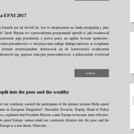
na EFNI 2017
ormule już od dwóch lat. Jest to eksperyment na skalę europejską i, jako
W Jacek Męcina we wprowadzeniu przypomniał sposób w jaki ewaluował
poszerzenie jego przedmiotu z prawa pracy na ogólne kwestie społeczno–
wania pracodawców w utrzymywanie stałego dialogu zarówno ze związkami
rmule instytucjonalnie dostosował się do konieczności zwiększenia
łecznych (np. poprzez rotacyjne przewodnictwo), a jednocześnie wyrównał
więcej...
plit into the poor and the wealthy
of our continent, warned the participants of the plenary session Multi–speed
ter in European Integration?. Alexandre Escorcia, Deputy Head of Policy
ance, explained that President Macron wants Europe to become more effective.
ti–speed Europe cannot entail our continents division into the poor and the
Europe is a true threat. When the...