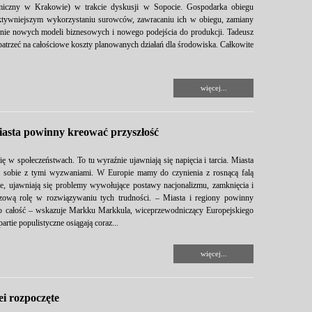
omiczny w Krakowie) w trakcie dyskusji w Sopocie. Gospodarka obiegu
ektywniejszym wykorzystaniu surowców, zawracaniu ich w obiegu, zamiany
nie nowych modeli biznesowych i nowego podejścia do produkcji. Tadeusz
patrzeć na całościowe koszty planowanych działań dla środowiska. Całkowite
więcej...
iasta powinny kreować przyszłość
ię w społeczeństwach. To tu wyraźnie ujawniają się napięcia i tarcia. Miasta
 sobie z tymi wyzwaniami. W Europie mamy do czynienia z rosnącą falą
e, ujawniają się problemy wywołujące postawy nacjonalizmu, zamknięcia i
czową rolę w rozwiązywaniu tych trudności. – Miasta i regiony powinny
ako całość – wskazuje Markku Markkula, wiceprzewodniczący Europejskiego
tie populistyczne osiągają coraz...
więcej...
i rozpoczęte