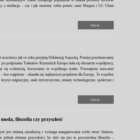
zać demokracjiW czasie rosnącego populizmu to miasta powinny kreować
kty a mediacja – czy i jak możemy sobie pomóc sami Maspex i LG Chem
więcej...
uczestnicy jak co roku przyjmą Deklarację Sopocką. Poniżej przedstawiamy
podpisaniu Traktatów Rzymskich Europa stała się obszarem współpracy,
y się wolnością, korzystamy ze wspólnego rynku. Przestajemy zauważać
 – bez wątpienia – okazała się najlepszym projektem dla Europy. To wspólny
yzys migracyjny, ataki terrorystyczne, zmiany technologiczne, społeczne i
.
więcej...
oda, filozofia czy przyszłość
ym jest zmianą zasadniczą i wymaga zaangażowania wielu stron: biznesu,
to jednak element przyszłości, bo dziś nie jest to powszechna filozofia –