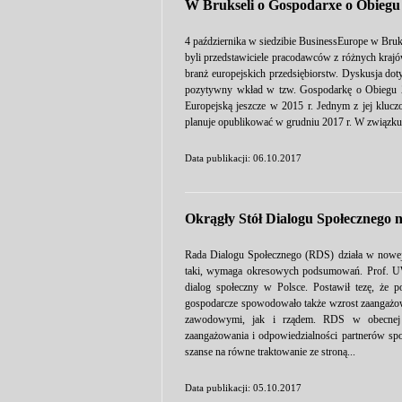
W Brukseli o Gospodarxe o Obieg
4 października w siedzibie BusinessEurope w Bruks
byli przedstawiciele pracodawców z różnych krajó
branż europejskich przedsiębiorstw. Dyskusja do
pozytywny wkład w tzw. Gospodarkę o Obiegu Za
Europejską jeszcze w 2015 r. Jednym z jej kluczo
planuje opublikować w grudniu 2017 r. W związku 
Data publikacji: 06.10.2017
Okrągły Stół Dialogu Społecznego 
Rada Dialogu Społecznego (RDS) działa w nowej f
taki, wymaga okresowych podsumowań. Prof. U
dialog społeczny w Polsce. Postawił tezę, że 
gospodarcze spowodowało także wzrost zaangażo
zawodowymi, jak i rządem. RDS w obecnej fo
zaangażowania i odpowiedzialności partnerów spo
szanse na równe traktowanie ze stroną...
Data publikacji: 05.10.2017