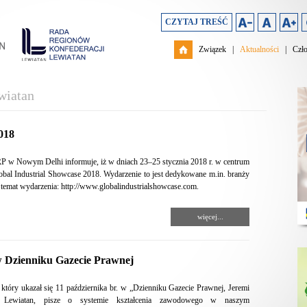
CZYTAJ TREŚĆ
Związek
|
Aktualności
|
Czł
wiatan
018
P w Nowym Delhi informuje, iż w dniach 23–25 stycznia 2018 r. w centrum
al Industrial Showcase 2018. Wydarzenie to jest dedykowane m.in. branży
temat wydarzenia: http://www.globalindustrialshowcase.com.
więcej...
 Dzienniku Gazecie Prawnej
 który ukazał się 11 października br. w „Dzienniku Gazecie Prawnej, Jeremi
ji Lewiatan, pisze o systemie kształcenia zawodowego w naszym