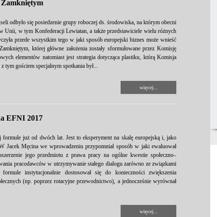
u Zamkniętym
eli odbyło się posiedzenie grupy roboczej ds. środowiska, na którym obecni
w Unii, w tym Konfederacji Lewiatan, a także przedstawiciele wielu różnych
tyczyła przede wszystkim tego w jaki sposób europejski biznes może wnieść
mkniętym, której główne założenia zostały sformułowane przez Komisję
wych elementów natomiast jest strategia dotycząca plastiku, którą Komisja
z tym gościem specjalnym spotkania był...
więcej...
na EFNI 2017
ormule już od dwóch lat. Jest to eksperyment na skalę europejską i, jako
W Jacek Męcina we wprowadzeniu przypomniał sposób w jaki ewaluował
poszerzenie jego przedmiotu z prawa pracy na ogólne kwestie społeczno–
wania pracodawców w utrzymywanie stałego dialogu zarówno ze związkami
rmule instytucjonalnie dostosował się do konieczności zwiększenia
łecznych (np. poprzez rotacyjne przewodnictwo), a jednocześnie wyrównał
więcej...