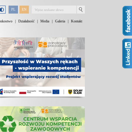
PL
EN
onkostwo
|
Działalność
|
Media
|
Galeria
|
Kontakt