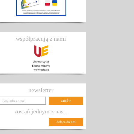
współpracują z nami
newsletter
zostań jednym z nas...