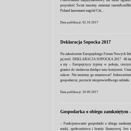
PolsceHandel międzynarodowy nie może ogranic
przyszłość Świat musimy zmieniać razemKonfli
Poland laureatami nagród Citi...
Data publikacji: 02.10.2017
Deklaracja Sopocka 2017
Na zakończenie Europejskiego Forum Nowych Idei 
jej treść. DEKLARACJA SOPOCKA 2017 60 lat po 
a my – Europejczycy żyjemy w pokoju, cieszym
granice do niedawna dzielące nasz kontynent. Unia
sukces. Nie możemy go zmarnować! Jednocześnie kr
gospodarcze, poczucie niesprawiedliwego udziału..
Data publikacji: 30.09.2017
Gospodarka o obiegu zamkniętym - m
– Funkcjonowanie gospodarki o obiegu zamknięt
nauki, społeczeństwa i branży finansowej. Jest 