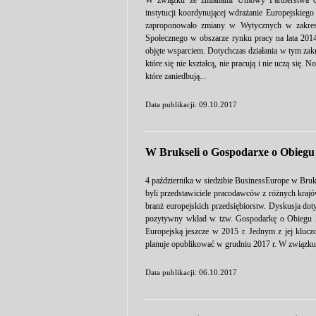
W związku ze zmianami Umowy Partnerstwa o
instytucji koordynującej wdrażanie Europejskieg
zaproponowało zmiany w Wytycznych w zakresie
Społecznego w obszarze rynku pracy na lata 201
objęte wsparciem. Dotychczas działania w tym zak
które się nie kształcą, nie pracują i nie uczą si
które zaniedbują...
Data publikacji: 09.10.2017
W Brukseli o Gospodarxe o Obieg
4 października w siedzibie BusinessEurope w Bruks
byli przedstawiciele pracodawców z różnych krajó
branż europejskich przedsiębiorstw. Dyskusja do
pozytywny wkład w tzw. Gospodarkę o Obiegu Za
Europejską jeszcze w 2015 r. Jednym z jej kluczo
planuje opublikować w grudniu 2017 r. W związku 
Data publikacji: 06.10.2017