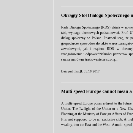
Okrągły Stół Dialogu Społecznego 
Rada Dialogu Społecznego (RDS) działa w nowej f
taki, wymaga okresowych podsumowań. Prof. U
dialog społeczny w Polsce. Postawił tezę, że 
gospodarcze spowodowało także wzrost zaangażo
zawodowymi, jak i rządem. RDS w obecnej fo
zaangażowania i odpowiedzialności partnerów spo
szanse na równe traktowanie ze stroną...
Data publikacji: 05.10.2017
Multi-speed Europe cannot mean a s
A multi–speed Europe poses a threat to the future 
Union: The Twilight of the Union or a New Char
Planning at the Ministry of Foreign Affairs of Fr
It is not supposed to be an exclusive club. A mul
wealthy, into the East and the West. A multi–speed 