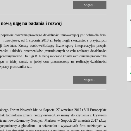
więcej...
 nową ulgę na badania i rozwój
oprawie otoczenia prawnego działalności innowacyjnej jest dobra dla firm.
– rozwojowe, od 1 stycznia 2018 r., będą mogli skorzystać z przyjaznych
 Lewiatan. Koszty osoboweBudzący liczne spory interpretacyjne przepis
ności i składek pracowników „zatrudnionych w celu realizacji działalności
rzedsiębiorstw. Do ulgi B+R będą zaliczane koszty zatrudnienia pracownika
u w takiej części, w jakiej czas przeznaczony na realizację działalności
 pracy pracownika w...
więcej...
jskiego Forum Nowych Idei w Sopocie. 27 września 2017 r.VII Europejskie
 Jak technologia zmieni rzeczywistość?Czy mamy do czynienia z kryzysem
wiata na nowoRozmowy Nocnych Marków w Sopocie 28 września 2017 r.Czy
gospodarczy a globalizm – o wizerunku i wyzwaniach firm rodzinnych w