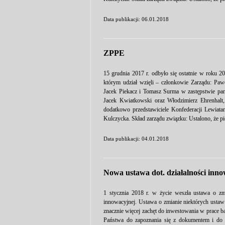
Data publikacji: 06.01.2018
ZPPE
15 grudnia 2017 r. odbyło się ostatnie w roku
którym udział wzięli – członkowie Zarządu: Pa
Jacek Piekacz i Tomasz Surma w zastępstwie pa
Jacek Kwiatkowski oraz Włodzimierz Ehrenhalt
dodatkowo przedstawiciele Konfederacji Lewiat
Kulczycka. Skład zarządu związku: Ustalono, że p
Data publikacji: 04.01.2018
Nowa ustawa dot. działalności inn
1 stycznia 2018 r. w życie weszła ustawa o zm
innowacyjnej. Ustawa o zmianie niektórych usta
znacznie więcej zachęt do inwestowania w prace 
Państwa do zapoznania się z dokumentem i do s