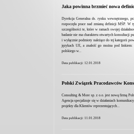
Jaka powinna brzmieć nowa defin
Dyrekcja Generalna ds. rynku wewnętrznego, p
rozpoczęła prace nad zmianą definicji MŚP. W 
szczególności te, które w ramach swojej działal
badanie nie ma charakteru otwartych konsultacji p
i wyłącznie podmioty należące do tej kategorii p
językach UE, a znaleźć go można pod linkiem: ht
polskiego w...
Data publikacji: 12.01.2018
Polski Związek Pracodawców Kons
Consulting & More sp. z o.o. jest nową firmą P
Agencja specjalizuje się w działaniach komunikacyj
projekty dla Klientów reprezentujących...
Data publikacji: 11.01.2018