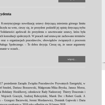
zydenta
Konstytucyjnego nowelizację ustawy dotyczącą zniesienia górnego limitu
czyła na weto, cieszy się, że prezydent podzielił jej opinię dotyczącą trybu
olidarności apelowali do prezydenta o zawetowanie ustawy, która była
ch konsultacji społecznych. W pracach nad ustawą nie zachowano terminów
 oraz o organizacjach pracodawców, obowiązków związanych z procesem
ialogu Społecznego. – To dobra decyzja. Cieszę się, że nasze argumenty
znanie w oczach...
więcej...
 2017 posiedzenie Zarządu Związku Pracodawców Prywatnych Energetyki, w
weł Smoleń, Dariusz Brzozowski, Małgorzata Mika–Bryska, Janusz Moroz,
ni Bohdany Horáčkovej, członkowie Rady Nadzorczej: Thierry Doucerain i
, Wojciech Graczyk, Andrzej Rubczyński, Marek Dec i Robert Guzik. A
an – Grzegorz Baczewski, Jeremi Mordasewicz, Dominik Gajewski i Daria
ierwsze spotkanie w 2018 roku odbędzie się 16 lutego 2018.