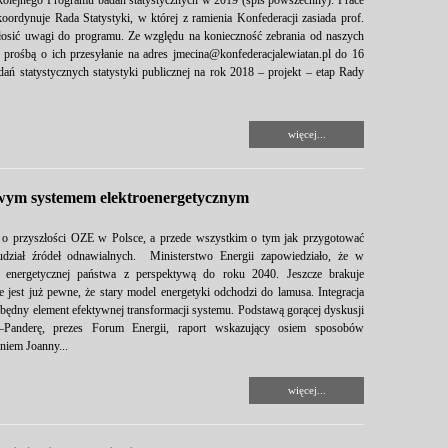
kolejnego Programu badań statystycznych w 2019 (spis powszechny). Prace
oordynuje Rada Statystyki, w której z ramienia Konfederacji zasiada prof.
łosić uwagi do programu. Ze względu na konieczność zebrania od naszych
rośbą o ich przesyłanie na adres jmecina@konfederacjalewiatan.pl do 16
ań statystycznych statystyki publicznej na rok 2018 – projekt – etap Rady
więcej...
owym systemem elektroenergetycznym
 o przyszłości OZE w Polsce, a przede wszystkim o tym jak przygotować
udział źródeł odnawialnych. Ministerstwo Energii zapowiedziało, że w
yki energetycznej państwa z perspektywą do roku 2040. Jeszcze brakuje
 jest już pewne, że stary model energetyki odchodzi do lamusa. Integracja
ędny element efektywnej transformacji systemu. Podstawą gorącej dyskusji
–Panderę, prezes Forum Energii, raport wskazujący osiem sposobów
niem Joanny...
więcej...