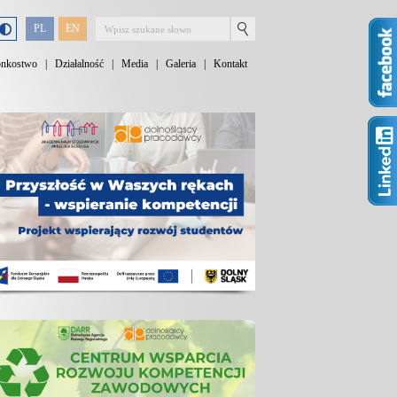
PL
EN
onkostwo
|
Działalność
|
Media
|
Galeria
|
Kontakt