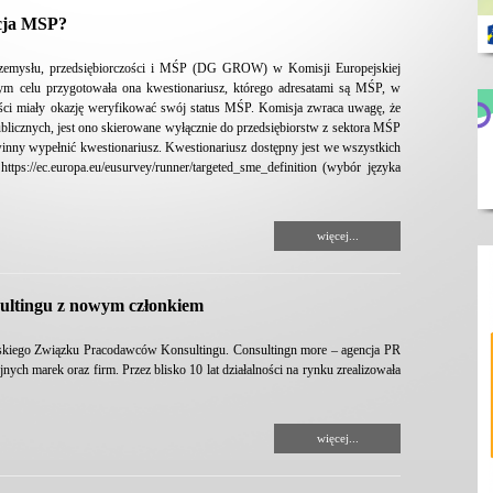
icja MSP?
rzemysłu, przedsiębiorczości i MŚP (DG GROW) w Komisji Europejskiej
tym celu przygotowała ona kwestionariusz, którego adresatami są MŚP, w
ności miały okazję weryfikować swój status MŚP. Komisja zwraca uwagę, że
ublicznych, jest ono skierowane wyłącznie do przedsiębiorstw z sektora MŚP
owinny wypełnić kwestionariusz. Kwestionariusz dostępny jest we wszystkich
tps://ec.europa.eu/eusurvey/runner/targeted_sme_definition (wybór języka
więcej...
ultingu z nowym członkiem
olskiego Związku Pracodawców Konsultingu. Consultingn more – agencja PR
nych marek oraz firm. Przez blisko 10 lat działalności na rynku zrealizowała
więcej...