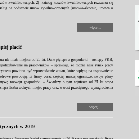
ów kwalifikowanych; 2) katalog kosztów kwalifikowanych rozszerza się
 usług na podstawie umów cywilno–prawnych (umowa–zlecenie, umowa o
więcej...
piej płacić
óra nie miała miejsca od 25 lat. Dane płynące z gospodarki – rosnący PKB,
 zapotrzebowanie na pracowników – sprawiają, że można nasz rynek pracy
rytetem powinno być wprowadzenie zmian, które wpłyną na usprawnienie
adrowe powodują, iż firmy coraz częściej muszą ograniczać swoje plany
ktywę rozwoju gospodarki. – Świadczy o tym najniższa od 25 lat stopa
osnąca liczba wolnych miejsc pracy oraz wzrost przeciętnego wynagrodzenia
więcej...
stycznych w 2019