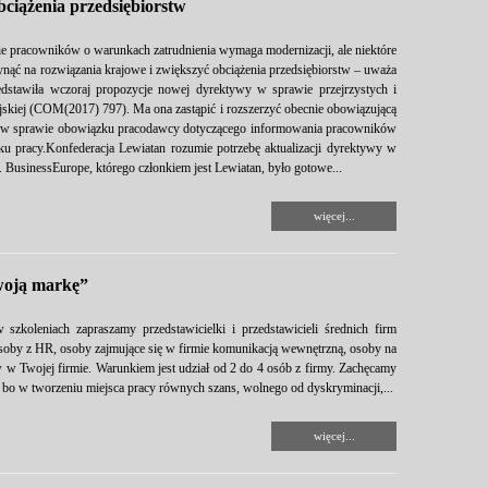
ciążenia przedsiębiorstw
 pracowników o warunkach zatrudnienia wymaga modernizacji, ale niektóre
ynąć na rozwiązania krajowe i zwiększyć obciążenia przedsiębiorstw – uważa
edstawiła wczoraj propozycje nowej dyrektywy w sprawie przejrzystych i
kiej (COM(2017) 797). Ma ona zastąpić i rozszerzyć obecnie obowiązującą
. w sprawie obowiązku pracodawcy dotyczącego informowania pracowników
 pracy.Konfederacja Lewiatan rozumie potrzebę aktualizacji dyrektywy w
BusinessEurope, którego członkiem jest Lewiatan, było gotowe...
więcej...
woją markę”
niach zapraszamy przedstawicielki i przedstawicieli średnich firm
 osoby z HR, osoby zajmujące się w firmie komunikacją wewnętrzną, osoby na
 w Twojej firmie. Warunkiem jest udział od 2 do 4 osób z firmy. Zachęcamy
bo w tworzeniu miejsca pracy równych szans, wolnego od dyskryminacji,...
więcej...