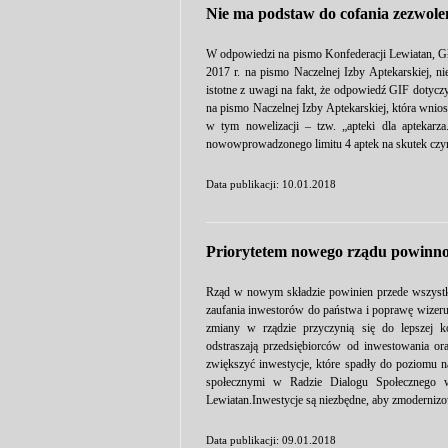
Nie ma podstaw do cofania zezwole
W odpowiedzi na pismo Konfederacji Lewiatan, Gł
2017 r. na pismo Naczelnej Izby Aptekarskiej, ni
istotne z uwagi na fakt, że odpowiedź GIF dotyczy
na pismo Naczelnej Izby Aptekarskiej, która wni
w tym nowelizacji – tzw. „apteki dla aptekar
nowowprowadzonego limitu 4 aptek na skutek czy
Data publikacji: 10.01.2018
Priorytetem nowego rządu powinno 
Rząd w nowym składzie powinien przede wszystk
zaufania inwestorów do państwa i poprawę wizeru
zmiany w rządzie przyczynią się do lepszej ko
odstraszają przedsiębiorców od inwestowania ora
zwiększyć inwestycje, które spadły do poziomu 
społecznymi w Radzie Dialogu Społecznego w
Lewiatan.Inwestycje są niezbędne, aby zmodernizo
Data publikacji: 09.01.2018