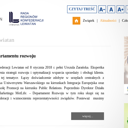
CZYTAJ TREŚĆ
Związek
|
Aktualności
|
Czł
wiatan
artamentu rozwoju
eracji Lewiatan od 8 stycznia 2018 r. pełni Urszula Zarańska. Ekspertka
ia strategii rozwoju i optymalizacji wsparcia sprzedaży i obsługi klienta.
o tej tematyce. Łączy doświadczenie zdobyte w urzędach centralnych z
a Uniwersytetu Warszawskiego na kierunkach Integracja Europejska oraz
ołę Promocji na kierunku Public Relations. Poprzednio Dyrektor Działu
arketingu MetLife. – Departament Rozwoju w tym roku skupi się na
federacji i wzmocnieniu reprezentatywności związków. Ponieważ musimy
więcej...