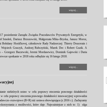
więcej...
 2017 posiedzenie Zarządu Związku Pracodawców Prywatnych Energetyki, w
weł Smoleń, Dariusz Brzozowski, Małgorzata Mika–Bryska, Janusz Moroz,
ni Bohdany Horáčkovej, członkowie Rady Nadzorczej: Thierry Doucerain i
, Wojciech Graczyk, Andrzej Rubczyński, Marek Dec i Robert Guzik. A
an – Grzegorz Baczewski, Jeremi Mordasewicz, Dominik Gajewski i Daria
ierwsze spotkanie w 2018 roku odbędzie się 16 lutego 2018.
więcej...
owacyjnej
ianie niektórych ustaw w celu poprawy otoczenia prawnego działalności
w w celu poprawy otoczenia prawnego działalności innowacyjnej wprowadza
badawczo–rozwojowe (B+R) niż ustawa obowiązująca (z 2016 r.). Zachęcamy
korzystania z możliwości, które daje. Najważniejsze z nich to: 1) ulga