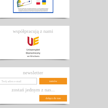
współpracują z nami
newsletter
zostań jednym z nas...