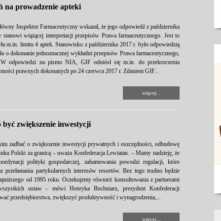
ń na prowadzenie apteki
ówny Inspektor Farmaceutyczny wskazał, że jego odpowiedź z października
e stanowi wiążącej interpretacji przepisów Prawa farmaceutycznego. Jest to
ła m.in. limitu 4 aptek. Stanowisko z października 2017 r. było odpowiedzią
osła o dokonanie jednoznacznej wykładni przepisów Prawa farmaceutycznego,
za.W odpowiedzi na pismo NIA, GIF odniósł się m.in. do przekroczenia
nności prawnych dokonanych po 24 czerwca 2017 r. Zdaniem GIF...
więcej...
być zwiększenie inwestycji
im zadbać o zwiększenie inwestycji prywatnych i oszczędności, odbudowę
nku Polski za granicą – uważa Konfederacja Lewiatan. – Mamy nadzieję, że
ordynacji polityki gospodarczej, zahamowania powodzi regulacji, które
z przełamania partykularnych interesów resortów. Bez tego trudno będzie
najniższego od 1995 roku. Oczekujemy również konsultowania z partnerami
szystkich ustaw – mówi Henryka Bochniarz, prezydent Konfederacji
wać przedsiębiorstwa, zwiększyć produktywność i wynagrodzenia,...
więcej...