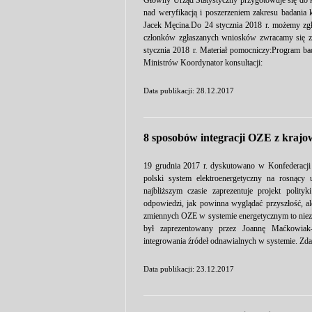
Główny Urząd Statystyczny przygotowuje się do 
nad weryfikacją i poszerzeniem zakresu badania k
Jacek Męcina.Do 24 stycznia 2018 r. możemy zg
członków zgłaszanych wniosków zwracamy się z p
stycznia 2018 r. Materiał pomocniczy:Program bad
Ministrów Koordynator konsultacji:
Data publikacji: 28.12.2017
8 sposobów integracji OZE z kraj
19 grudnia 2017 r. dyskutowano w Konfederacji
polski system elektroenergetyczny na rosnący 
najbliższym czasie zaprezentuje projekt polit
odpowiedzi, jak powinna wyglądać przyszłość, ale
zmiennych OZE w systemie energetycznym to niezb
był zaprezentowany przez Joannę Maćkowiak
integrowania źródeł odnawialnych w systemie. Zda
Data publikacji: 23.12.2017