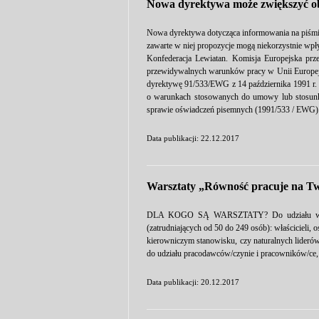
Nowa dyrektywa może zwiększyć ob
Nowa dyrektywa dotycząca informowania na piśmie
zawarte w niej propozycje mogą niekorzystnie wpł
Konfederacja Lewiatan. Komisja Europejska prz
przewidywalnych warunków pracy w Unii Europejs
dyrektywę 91/533/EWG z 14 października 1991 r
o warunkach stosowanych do umowy lub stosunku
sprawie oświadczeń pisemnych (1991/533 / EWG). 
Data publikacji: 22.12.2017
Warsztaty „Równość pracuje na T
DLA KOGO SĄ WARSZTATY? Do udziału w szkole
(zatrudniających od 50 do 249 osób): właścicieli,
kierowniczym stanowisku, czy naturalnych liderów
do udziału pracodawców/czynie i pracowników/ce, 
Data publikacji: 20.12.2017