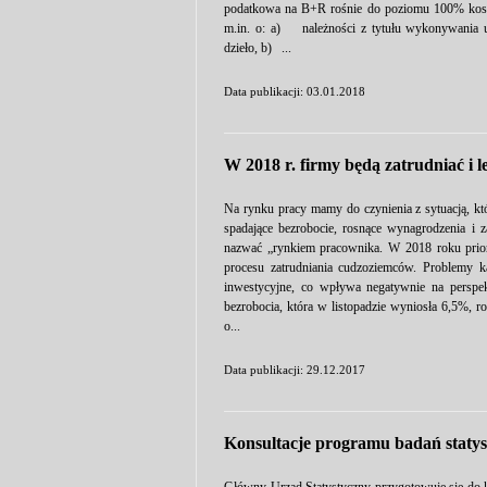
podatkowa na B+R rośnie do poziomu 100% koszt
m.in. o: a) należności z tytułu wykonywania
dzieło, b) ...
Data publikacji: 03.01.2018
W 2018 r. firmy będą zatrudniać i le
Na rynku pracy mamy do czynienia z sytuacją, kt
spadające bezrobocie, rosnące wynagrodzenia i
nazwać „rynkiem pracownika. W 2018 roku prio
procesu zatrudniania cudzoziemców. Problemy k
inwestycyjne, co wpływa negatywnie na perspe
bezrobocia, która w listopadzie wyniosła 6,5%, r
o...
Data publikacji: 29.12.2017
Konsultacje programu badań staty