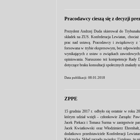
Pracodawcy cieszą się z decyzji pre
Prezydent Andrzej Duda skierował do Trybunału 
składek na ZUS. Konfederacja Lewiatan, chociaż li
prac nad ustawą. Pracodawcy i związkowcy z ‘S
forsowana w trybie ekspresowym, bez odpowiedni
wynikających z ustaw o związkach zawodowych
opiniowania. Naruszono też kompetencje Rady D
dotyczące braku konsultacji społecznych znalazły u
Data publikacji: 08.01.2018
ZPPE
15 grudnia 2017 r. odbyło się ostatnie w roku
którym udział wzięli – członkowie Zarządu: Pa
Jacek Piekacz i Tomasz Surma w zastępstwie pa
Jacek Kwiatkowski oraz Włodzimierz Ehrenhalt
dodatkowo przedstawiciele Konfederacji Lewiat
Kulczycka. Skład zarządu związku: Ustalono, że p