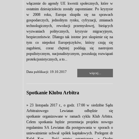
włączenie do agendy UE kwestii społecznych, które w
ostatnim dziesięcioleciu zostały zapomniane. Po kryzysie
w 2008 roku, Europa skupiła się na sprawach
gospodarczych, jednolitym rynku, cyfryzacji, zmianach
technologicznych, rewolucji przemysłowej, bieżących
wyzwaniach politycznych, kryzysie migracyjnym,
bezpieczeństwie. Dlatego tak istotne jest skupienie się na
tym co niepokoi Europejczyków, którzy czują się
zagubieni, coraz chętniej poddają się nastrojom
populistycznym, nacjonalistycznym, poszukują rozwiązań
protekcjonistycznych, a to...
Data publikacji: 19.10.2017
więcej...
Spotkanie Klubu Arbitra
» 23 listopada 2017 r., o godz. 17:00 w siedzibie Sądu
Arbitrażowego Lewiatan odbędzie się
spotkanie organizowane w ramach cyklu Klub Arbitra.
Celem spotkania będzie prezentacja projektu nowego
regulaminu SA Lewiatan dla postępowania w sporach o
unieważnienie uchwał spółek kapitałowych. Prelegent dr
Rafał Kos. Ilość miejsc ograniczona. » Osoby