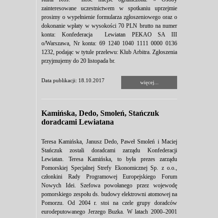
zainteresowane uczestnictwem w spotkaniu uprzejmie
prosimy o wypełnienie formularza zgłoszeniowego oraz o
dokonanie wpłaty w wysokości 70 PLN brutto na numer
konta: Konfederacja Lewiatan PEKAO SA III
o/Warszawa, Nr konta: 69 1240 1040 1111 0000 0136
1232, podając w tytule przelewu: Klub Arbitra. Zgłoszenia
przyjmujemy do 20 listopada br.
Data publikacji: 18.10.2017
więcej...
Kamińska, Dedo, Smoleń, Stańczuk
doradcami Lewiatana
Teresa Kamińska, Janusz Dedo, Paweł Smoleń i Maciej
Stańczuk zostali doradcami zarządu Konfederacji
Lewiatan. Teresa Kamińska, to była prezes zarządu
Pomorskiej Specjalnej Strefy Ekonomicznej Sp. z o.o.,
członkini Rady Programowej Europejskiego Forum
Nowych Idei. Szefowa powołanego przez wojewodę
pomorskiego zespołu ds. budowy elektrowni atomowej na
Pomorzu. Od 2004 r. stoi na czele grupy doradców
eurodeputowanego Jerzego Buzka. W latach 2000–2001