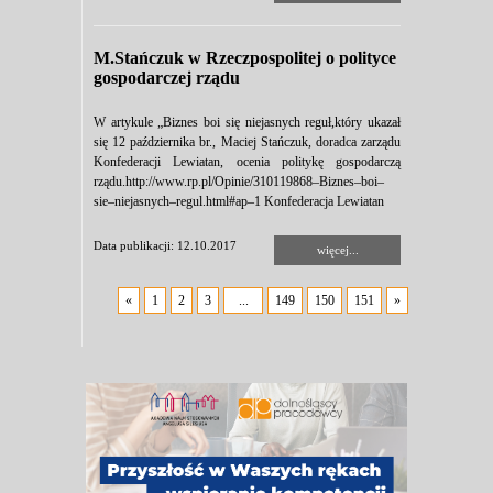
M.Stańczuk w Rzeczpospolitej o polityce
gospodarczej rządu
W artykule „Biznes boi się niejasnych reguł,który ukazał
się 12 października br., Maciej Stańczuk, doradca zarządu
Konfederacji Lewiatan, ocenia politykę gospodarczą
rządu.http://www.rp.pl/Opinie/310119868–Biznes–boi–
sie–niejasnych–regul.html#ap–1 Konfederacja Lewiatan
Data publikacji: 12.10.2017
więcej...
«
1
2
3
...
149
150
151
»