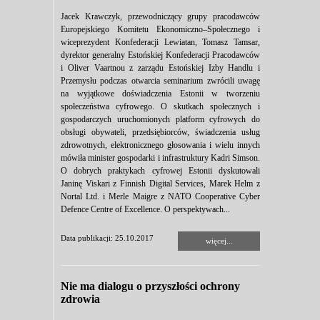
Jacek Krawczyk, przewodniczący grupy pracodawców
Europejskiego Komitetu Ekonomiczno–Społecznego i
wiceprezydent Konfederacji Lewiatan, Tomasz Tamsar,
dyrektor generalny Estońskiej Konfederacji Pracodawców
i Oliver Vaartnou z zarządu Estońskiej Izby Handlu i
Przemysłu podczas otwarcia seminarium zwrócili uwagę
na wyjątkowe doświadczenia Estonii w tworzeniu
społeczeństwa cyfrowego. O skutkach społecznych i
gospodarczych uruchomionych platform cyfrowych do
obsługi obywateli, przedsiębiorców, świadczenia usług
zdrowotnych, elektronicznego głosowania i wielu innych
mówiła minister gospodarki i infrastruktury Kadri Simson.
O dobrych praktykach cyfrowej Estonii dyskutowali
Janinę Viskari z Finnish Digital Services, Marek Helm z
Nortal Ltd. i Merle Maigre z NATO Cooperative Cyber
Defence Centre of Excellence. O perspektywach...
Data publikacji: 25.10.2017
więcej...
Nie ma dialogu o przyszłości ochrony
zdrowia