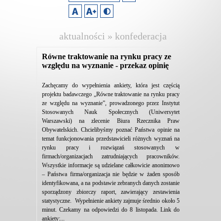
aktualności » konfederacja
lewiatan
Równe traktowanie na rynku pracy ze
względu na wyznanie - przekaz opinię
Zachęcamy do wypełnienia ankiety, która jest częścią
projektu badawczego „Równe traktowanie na rynku pracy
ze względu na wyznanie”, prowadzonego przez Instytut
Stosowanych Nauk Społecznych (Uniwersytet
Warszawski) na zlecenie Biura Rzecznika Praw
Obywatelskich. Chcielibyśmy poznać Państwa opinie na
temat funkcjonowania przedstawicieli różnych wyznań na
rynku pracy i rozwiązań stosowanych w
firmach/organizacjach zatrudniających pracowników.
Wszystkie informacje są udzielane całkowicie anonimowo
– Państwa firma/organizacja nie będzie w żaden sposób
identyfikowana, a na podstawie zebranych danych zostanie
sporządzony zbiorczy raport, zawierający zestawienia
statystyczne. Wypełnienie ankiety zajmuje średnio około 5
minut. Czekamy na odpowiedzi do 8 listopada. Link do
ankiety:...