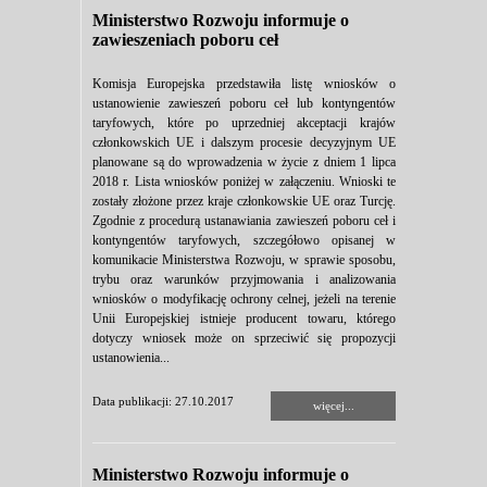
Ministerstwo Rozwoju informuje o
zawieszeniach poboru ceł
Komisja Europejska przedstawiła listę wniosków o
ustanowienie zawieszeń poboru ceł lub kontyngentów
taryfowych, które po uprzedniej akceptacji krajów
członkowskich UE i dalszym procesie decyzyjnym UE
planowane są do wprowadzenia w życie z dniem 1 lipca
2018 r. Lista wniosków poniżej w załączeniu. Wnioski te
zostały złożone przez kraje członkowskie UE oraz Turcję.
Zgodnie z procedurą ustanawiania zawieszeń poboru ceł i
kontyngentów taryfowych, szczegółowo opisanej w
komunikacie Ministerstwa Rozwoju, w sprawie sposobu,
trybu oraz warunków przyjmowania i analizowania
wniosków o modyfikację ochrony celnej, jeżeli na terenie
Unii Europejskiej istnieje producent towaru, którego
dotyczy wniosek może on sprzeciwić się propozycji
ustanowienia...
Data publikacji: 27.10.2017
więcej...
Ministerstwo Rozwoju informuje o