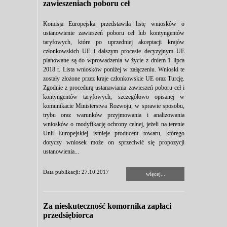
zawieszeniach poboru ceł
Komisja Europejska przedstawiła listę wniosków o
ustanowienie zawieszeń poboru ceł lub kontyngentów
taryfowych, które po uprzedniej akceptacji krajów
członkowskich UE i dalszym procesie decyzyjnym UE
planowane są do wprowadzenia w życie z dniem 1 lipca
2018 r. Lista wniosków poniżej w załączeniu. Wnioski te
zostały złożone przez kraje członkowskie UE oraz Turcję.
Zgodnie z procedurą ustanawiania zawieszeń poboru ceł i
kontyngentów taryfowych, szczegółowo opisanej w
komunikacie Ministerstwa Rozwoju, w sprawie sposobu,
trybu oraz warunków przyjmowania i analizowania
wniosków o modyfikację ochrony celnej, jeżeli na terenie
Unii Europejskiej istnieje producent towaru, którego
dotyczy wniosek może on sprzeciwić się propozycji
ustanowienia...
Data publikacji: 27.10.2017
więcej...
Za nieskuteczność komornika zapłaci
przedsiębiorca