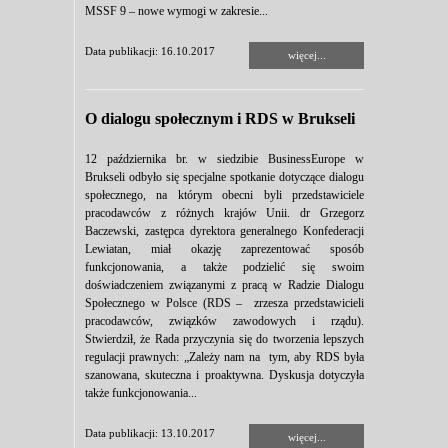
MSSF 9 – nowe wymogi w zakresie...
Data publikacji: 16.10.2017
więcej...
O dialogu społecznym i RDS w Brukseli
12 października br. w siedzibie BusinessEurope w
Brukseli odbyło się specjalne spotkanie dotyczące dialogu
społecznego, na którym obecni byli przedstawiciele
pracodawców z różnych krajów Unii. dr Grzegorz
Baczewski, zastępca dyrektora generalnego Konfederacji
Lewiatan, miał okazję zaprezentować sposób
funkcjonowania, a także podzielić się swoim
doświadczeniem związanymi z pracą w Radzie Dialogu
Społecznego w Polsce (RDS – zrzesza przedstawicieli
pracodawców, związków zawodowych i rządu).
Stwierdził, że Rada przyczynia się do tworzenia lepszych
regulacji prawnych: „Zależy nam na tym, aby RDS była
szanowana, skuteczna i proaktywna. Dyskusja dotyczyła
także funkcjonowania...
Data publikacji: 13.10.2017
więcej...