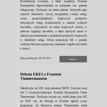
Konfederacji Lewiatan, a także urzędnicy Komisji
Europejskiej odpowiedzialni za wdrażanie tzw. pakietu
usługowego. Dyskusja na temat pakietu dotyczyła jego
czterech elementów: nowej europejskiej e–kartę usług,
oceny proporcjonalności krajowych przepisów
dotyczących usług świadczonych w ramach wolnych
zawodów, wytycznych na temat krajowych reform w
zakresie regulacji zawodów, a także lepszych zasad w
zakresie powiadamiania o projektach przepisów krajowych
w dziedzinie usług. Ocena propozycji KE z punktu
widzenia firm jest pozytywna, natomiast wątpliwości budzi
e–karta i...
Data publikacji: 20.10.2017
więcej...
Debata EKES z Fransem
Timmermansem
Zakończyła się 529. sesja plenarna EKES. Gościem sesji
był I wiceprzewodniczący Komisji Europejskiej Frans
Timmermans. Dyskusja toczyła się wokół planu prac KE
na 2018 rok, do którego to Komitet zgłosił swoje
propozycje. Za kluczową zmianę Timmermans uznał