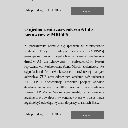
Data publikacji: 31.10.2017
więcej...
O ujednoliceniu zaświadczeń A1 dla
kierowców w MRPiPS
27 października odbył o się spotkanie w Ministerstwie
Rodziny Pracy i Polityki Społecznej (MRPiPS)
poświęcone kwestii ujednolicenia zasada wydawania
druków A1 dla kierowców – cudzoziemców. Resort
reprezentował Podsekretarz Stanu Marcin Zieleniecki. Po
sygnałach od firm członkowskich o rozbieżnej praktyce
oddziałów ZUS oraz odmowach wydania zaświadczenia
A1, TLP i Konfederacja Lewiatan podjęły wspólne
działania już w styczniu 2017 roku. W trakcie spotkania
Prezes TLP Maciej Wroński podkreślił, że cudzoziemcy
legalnie przybywający i wykonujący pracę w Polsce mogą
legalnie być oddelegowywani do pracy w ramach UE,...
Data publikacji: 30.10.2017
więcej...