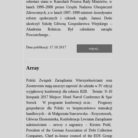
sekretarz stanu w Kancelarii Prezesa Rady Ministrów, w
latach 1999–2000 prezes Urzędu Nadzoru Ubezpieczeń
Zdrowotnych, a w latach 1997–1999 minister–koordynator
reform społecznych i członek rządu. Janusz Dedo
ukończył Szkołę Główną Gospodarstwa Wiejskiego –
Akademia Rolnicza. Był członkiem zarządu
Powszechnego...
Data publikacji: 17.10.2017
więcej...
Array
Polski Związek Zarządzania Wierzytelnościami oraz
Zoomevents mają zaszczyt zaprosić do udziału w IV edycji
wyjątkowej konferencji dla sektora B2B. Termin: 9–10
listopada 2017 Miejsce: Hotel Narvil Conference & Spa/
Serock W programie konferencji m.in.: Prognozy
gospodarcze dla Polski vs bezpieczeństwo transakcji
handlowych – dr Małgorzata Starczewska – Krzysztoszek,
Główna Ekonomistka, Konfederacja Lewiatan Zarządzanie
należnościami – newsy z zagranicy – Kirsten Pedd,
President of the German Association of Debt Collection
Companies, Chief in–house counsel of the EOS Group