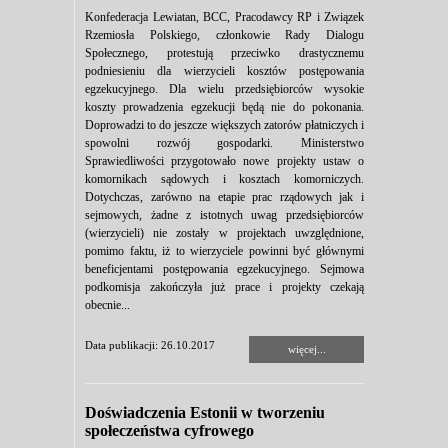
Konfederacja Lewiatan, BCC, Pracodawcy RP i Związek
Rzemiosła Polskiego, członkowie Rady Dialogu
Społecznego, protestują przeciwko drastycznemu
podniesieniu dla wierzycieli kosztów postępowania
egzekucyjnego. Dla wielu przedsiębiorców wysokie
koszty prowadzenia egzekucji będą nie do pokonania.
Doprowadzi to do jeszcze większych zatorów płatniczych i
spowolni rozwój gospodarki. Ministerstwo
Sprawiedliwości przygotowało nowe projekty ustaw o
komornikach sądowych i kosztach komorniczych.
Dotychczas, zarówno na etapie prac rządowych jak i
sejmowych, żadne z istotnych uwag przedsiębiorców
(wierzycieli) nie zostały w projektach uwzględnione,
pomimo faktu, iż to wierzyciele powinni być głównymi
beneficjentami postępowania egzekucyjnego. Sejmowa
podkomisja zakończyła już prace i projekty czekają
obecnie...
Data publikacji: 26.10.2017
więcej...
Doświadczenia Estonii w tworzeniu
społeczeństwa cyfrowego