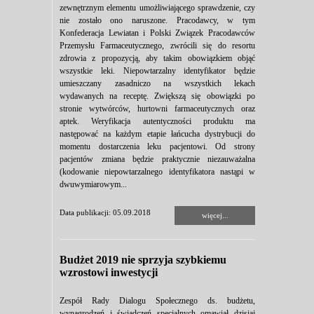
zewnętrznym elementu umożliwiającego sprawdzenie, czy
nie zostało ono naruszone. Pracodawcy, w tym
Konfederacja Lewiatan i Polski Związek Pracodawców
Przemysłu Farmaceutycznego, zwrócili się do resortu
zdrowia z propozycją, aby takim obowiązkiem objąć
wszystkie leki. Niepowtarzalny identyfikator będzie
umieszczany zasadniczo na wszystkich lekach
wydawanych na receptę. Zwiększą się obowiązki po
stronie wytwórców, hurtowni farmaceutycznych oraz
aptek. Weryfikacja autentyczności produktu ma
następować na każdym etapie łańcucha dystrybucji do
momentu dostarczenia leku pacjentowi. Od strony
pacjentów zmiana będzie praktycznie niezauważalna
(kodowanie niepowtarzalnego identyfikatora nastąpi w
dwuwymiarowym...
Data publikacji: 05.09.2018
więcej...
Budżet 2019 nie sprzyja szybkiemu
wzrostowi inwestycji
Zespół Rady Dialogu Społecznego ds. budżetu,
wynagrodzeń i świadczeń specjalnych omawiał dzisiaj