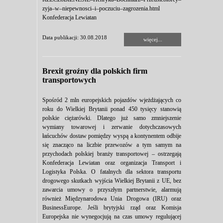
zyja–w–niepewnosci–i–poczuciu–zagrozenia.html
Konfederacja Lewiatan
Data publikacji: 30.08.2018
więcej...
Brexit groźny dla polskich firm
transportowych
Spośród 2 mln europejskich pojazdów wjeżdżających co
roku do Wielkiej Brytanii ponad 450 tysięcy stanowią
polskie ciężarówki. Dlatego już samo zmniejszenie
wymiany towarowej i zerwanie dotychczasowych
łańcuchów dostaw pomiędzy wyspą a kontynentem odbije
się znacząco na liczbie przewozów a tym samym na
przychodach polskiej branży transportowej – ostrzegają
Konfederacja Lewiatan oraz organizacja Transport i
Logistyka Polska. O fatalnych dla sektora transportu
drogowego skutkach wyjścia Wielkiej Brytanii z UE, bez
zawarcia umowy o przyszłym partnerstwie, alarmują
również Międzynarodowa Unia Drogowa (IRU) oraz
BusinessEurope. Jeśli brytyjski rząd oraz Komisja
Europejska nie wynegocjują na czas umowy regulującej