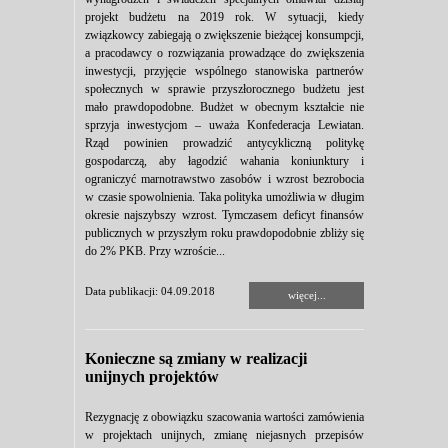
projekt budżetu na 2019 rok. W sytuacji, kiedy
związkowcy zabiegają o zwiększenie bieżącej konsumpcji,
a pracodawcy o rozwiązania prowadzące do zwiększenia
inwestycji, przyjęcie wspólnego stanowiska partnerów
społecznych w sprawie przyszłorocznego budżetu jest
mało prawdopodobne. Budżet w obecnym kształcie nie
sprzyja inwestycjom – uważa Konfederacja Lewiatan.
Rząd powinien prowadzić antycykliczną politykę
gospodarczą, aby łagodzić wahania koniunktury i
ograniczyć marnotrawstwo zasobów i wzrost bezrobocia
w czasie spowolnienia. Taka polityka umożliwia w długim
okresie najszybszy wzrost. Tymczasem deficyt finansów
publicznych w przyszłym roku prawdopodobnie zbliży się
do 2% PKB. Przy wzroście...
Data publikacji: 04.09.2018
więcej...
Konieczne są zmiany w realizacji
unijnych projektów
Rezygnację z obowiązku szacowania wartości zamówienia
w projektach unijnych, zmianę niejasnych przepisów