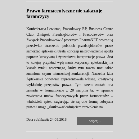
Prawo farmaceutyczne nie zakazuje
faranczyzy
Konfederacja Lewiatan, Pracodawcy RP, Business Centre
Club, Związek Przedsiębiorców i Pracodawców oraz
Związek Pracodawców Aptecznych PharmaNET protestują
przeciwko straszeniu polskich przedsiębiorców przez
samorząd aptekarski utratą koncesji na prowadzenie apteki
poprzez kreatywną i życzeniową interpretację prawa. Jest
to kolejny przykład wpływania korporacji aptekarskiej na
kształt rynku aptecznego, który tym razem nosi także
znamiona czynu nieuczciwej konkurencji. Naczelna Izba
Aptekarska ponownie zaprezentowała własną, kreatywną
wykładnię przepisów prawa. Tym razem została ona
zawarta w komunikacie z 20 sierpnia br. w sprawie
zawierania umów franczyzowych przez farmaceutów –
właścicieli aptek, sugerując, że są one formą „obejścia
prawa i mogą „skutkować cofnięciem zezwolenia na...
Data publikacji: 24.08.2018
więcej...