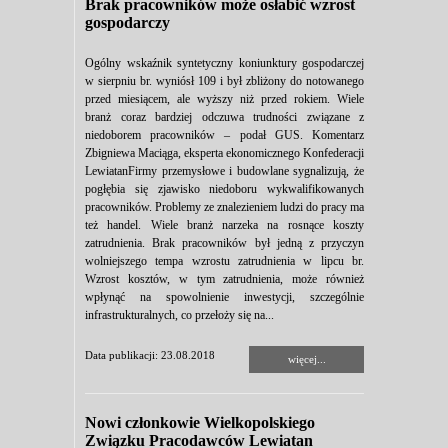
Brak pracowników może osłabić wzrost
gospodarczy
Ogólny wskaźnik syntetyczny koniunktury gospodarczej
w sierpniu br. wyniósł 109 i był zbliżony do notowanego
przed miesiącem, ale wyższy niż przed rokiem. Wiele
branż coraz bardziej odczuwa trudności związane z
niedoborem pracowników – podał GUS. Komentarz
Zbigniewa Maciąga, eksperta ekonomicznego Konfederacji
LewiatanFirmy przemysłowe i budowlane sygnalizują, że
pogłębia się zjawisko niedoboru wykwalifikowanych
pracowników. Problemy ze znalezieniem ludzi do pracy ma
też handel. Wiele branż narzeka na rosnące koszty
zatrudnienia. Brak pracowników był jedną z przyczyn
wolniejszego tempa wzrostu zatrudnienia w lipcu br.
Wzrost kosztów, w tym zatrudnienia, może również
wpłynąć na spowolnienie inwestycji, szczególnie
infrastrukturalnych, co przełoży się na...
Data publikacji: 23.08.2018
więcej...
Nowi członkowie Wielkopolskiego
Związku Pracodawców Lewiatan