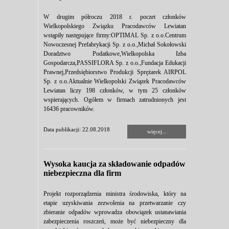
W drugim półroczu 2018 r. poczet członków
Wielkopolskiego Związku Pracodawców Lewiatan
wstąpiły następujące firmy:OPTIMAL Sp. z o.o.Centrum
Nowoczesnej Prefabrykacji Sp. z o.o.,Michał Sokołowski
Doradztwo Podatkowe,Wielkopolska Izba
Gospodarcza,PASSIFLORA Sp. z o.o.,Fundacja Edukacji
Prawnej,Przedsiębiorstwo Produkcji Sprężarek AIRPOL
Sp. z o.o.Aktualnie Wielkopolski Związek Pracodawców
Lewiatan liczy 198 członków, w tym 25 członków
wspierających. Ogółem w firmach zatrudnionych jest
16436 pracowników.
Data publikacji: 22.08.2018
więcej...
Wysoka kaucja za składowanie odpadów
niebezpieczna dla firm
Projekt rozporządzenia ministra środowiska, który na
etapie uzyskiwania zezwolenia na przetwarzanie czy
zbieranie odpadów wprowadza obowiązek ustanawiania
zabezpieczenia roszczeń, może być niebezpieczny dla