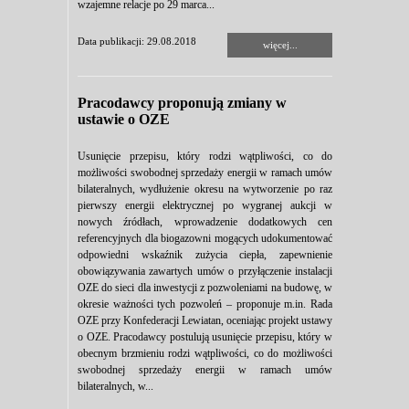
wzajemne relacje po 29 marca...
Data publikacji: 29.08.2018
więcej...
Pracodawcy proponują zmiany w
ustawie o OZE
Usunięcie przepisu, który rodzi wątpliwości, co do
możliwości swobodnej sprzedaży energii w ramach umów
bilateralnych, wydłużenie okresu na wytworzenie po raz
pierwszy energii elektrycznej po wygranej aukcji w
nowych źródłach, wprowadzenie dodatkowych cen
referencyjnych dla biogazowni mogących udokumentować
odpowiedni wskaźnik zużycia ciepła, zapewnienie
obowiązywania zawartych umów o przyłączenie instalacji
OZE do sieci dla inwestycji z pozwoleniami na budowę, w
okresie ważności tych pozwoleń – proponuje m.in. Rada
OZE przy Konfederacji Lewiatan, oceniając projekt ustawy
o OZE. Pracodawcy postulują usunięcie przepisu, który w
obecnym brzmieniu rodzi wątpliwości, co do możliwości
swobodnej sprzedaży energii w ramach umów
bilateralnych, w...