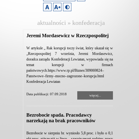
aktualności » konfederacja
lewiatan
Jeremi Mordasewicz w Rzeczpospolitej
W artykule „ Rak korupcji toczy świat, który ukazał się w
„Rzeczpospolitej 7 września, Jeremi Mordasewicz,
doradca zarządu Konfederacji Lewiatan, wypowiada się na
temat korupcji w firmach
państwowych.https://www.rp.pl/Biznes/309069824–
Panstwowe–firmy–mocno–zagrozone–korupcja.html
Konfederacja Lewiatan
Data publikacji: 07.09.2018
więcej...
Bezrobocie spada. Pracodawcy
narzekają na brak pracowników
Bezrobocie w sierpniu br. wyniosło 5,8 proc. i było o 0,1
pkt proc. niższe niż w lipcu – szacuje resort rodziny, pracy