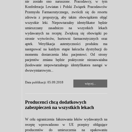
nie zostało ono naruszone. Pracodawcy, w tym
Konfederacja Lewiatan i Polski Związek Pracodawców
Przemysłu Farmaceutycznego, zwrócili się do resortu
zdrowia z propozycją, aby takim obowiązkiem objąć
wszystkie leki. Niepowtarzalny identyfikator będzie
umieszczany zasadniczo na wszystkich lekach
wydawanych na receptę. Zwiększą się obowiązki po
stronie wytwórców, hurtowni farmaceutycznych oraz
aptek. Weryfikacja autentyczności produktu ma
następować na każdym etapie łańcucha dystrybucji do
momentu dostarczenia leku pacjentowi. Od strony
pacjentów zmiana będzie praktycznie niezauważalna
(kodowanie niepowtarzalnego identyfikatora nastąpi w
dwuwymiarowym...
Data publikacji: 05.09.2018
więcej...
Producenci chcą dodatkowych
zabezpieczeń na wszystkich lekach
W celu ograniczenia fałszowania leków wydawanych na
receptę wprowadzono w UE przepisy obligujące
producentów do umieszczenia na opakowaniu