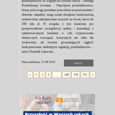
przedsiębiorców ze względu na wysokie stawki – ostrzega
Konfederacja Lewiatan. – Największe przedsiębiorstwa,
biorąc pod uwagę posiadane pozwolenia na przetwarzanie i
zbieranie odpadów, mogą zostać obciążone koniecznością
ustanowienia zabezpieczenia roszczeń na kwotę nawet do
100 mln zł. W związku z tym konieczne jest
przeprowadzenie szczegółowej analizy i konsultacji z
zainteresowanymi branżami w celu wypracowania
efektywnych rozwiązań, korzystnych nie tylko dla
środowiska, ale również gwarantujących ciągłość
funkcjonowania dotkniętych regulacją przedsiębiorców –
mówi Dominik Gajewski,...
Data publikacji: 21.08.2018
więcej...
«
1
2
3
...
149
150
151
»