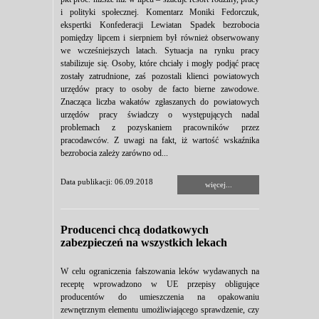
i polityki społecznej. Komentarz Moniki Fedorczuk,
ekspertki Konfederacji Lewiatan Spadek bezrobocia
pomiędzy lipcem i sierpniem był również obserwowany
we wcześniejszych latach. Sytuacja na rynku pracy
stabilizuje się. Osoby, które chciały i mogły podjąć pracę
zostały zatrudnione, zaś pozostali klienci powiatowych
urzędów pracy to osoby de facto bierne zawodowe.
Znacząca liczba wakatów zgłaszanych do powiatowych
urzędów pracy świadczy o występujących nadal
problemach z pozyskaniem pracowników przez
pracodawców. Z uwagi na fakt, iż wartość wskaźnika
bezrobocia zależy zarówno od...
Data publikacji: 06.09.2018
więcej...
Producenci chcą dodatkowych
zabezpieczeń na wszystkich lekach
W celu ograniczenia fałszowania leków wydawanych na
receptę wprowadzono w UE przepisy obligujące
producentów do umieszczenia na opakowaniu
zewnętrznym elementu umożliwiającego sprawdzenie, czy