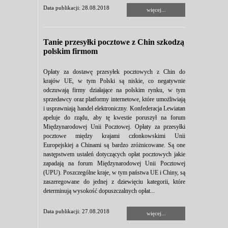
Data publikacji: 28.08.2018
więcej...
Tanie przesyłki pocztowe z Chin szkodzą
polskim firmom
Opłaty za dostawę przesyłek pocztowych z Chin do
krajów UE, w tym Polski są niskie, co negatywnie
odczuwają firmy działające na polskim rynku, w tym
sprzedawcy oraz platformy internetowe, które umożliwiają
i usprawniają handel elektroniczny. Konfederacja Lewiatan
apeluje do rządu, aby tę kwestie poruszył na forum
Międzynarodowej Unii Pocztowej. Opłaty za przesyłki
pocztowe między krajami członkowskimi Unii
Europejskiej a Chinami są bardzo zróżnicowane. Są one
następstwem ustaleń dotyczących opłat pocztowych jakie
zapadają na forum Międzynarodowej Unii Pocztowej
(UPU). Poszczególne kraje, w tym państwa UE i Chiny, są
zaszeregowane do jednej z dziewięciu kategorii, które
determinują wysokość dopuszczalnych opłat...
Data publikacji: 27.08.2018
więcej...