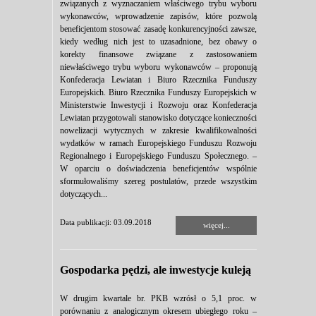
związanych z wyznaczaniem właściwego trybu wyboru
wykonawców, wprowadzenie zapisów, które pozwolą
beneficjentom stosować zasadę konkurencyjności zawsze,
kiedy według nich jest to uzasadnione, bez obawy o
korekty finansowe związane z zastosowaniem
niewłaściwego trybu wyboru wykonawców – proponują
Konfederacja Lewiatan i Biuro Rzecznika Funduszy
Europejskich. Biuro Rzecznika Funduszy Europejskich w
Ministerstwie Inwestycji i Rozwoju oraz Konfederacja
Lewiatan przygotowali stanowisko dotyczące konieczności
nowelizacji wytycznych w zakresie kwalifikowalności
wydatków w ramach Europejskiego Funduszu Rozwoju
Regionalnego i Europejskiego Funduszu Społecznego. –
W oparciu o doświadczenia beneficjentów wspólnie
sformułowaliśmy szereg postulatów, przede wszystkim
dotyczących...
Data publikacji: 03.09.2018
więcej...
Gospodarka pędzi, ale inwestycje kuleją
W drugim kwartale br. PKB wzrósł o 5,1 proc. w
porównaniu z analogicznym okresem ubiegłego roku –