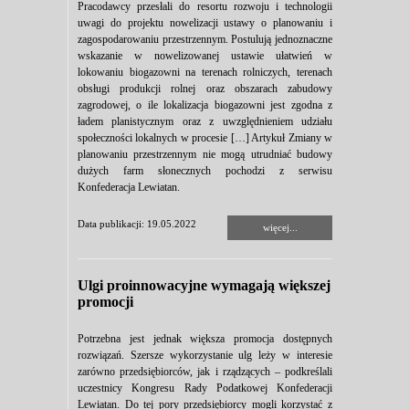
Pracodawcy przesłali do resortu rozwoju i technologii
uwagi do projektu nowelizacji ustawy o planowaniu i
zagospodarowaniu przestrzennym. Postulują jednoznaczne
wskazanie w nowelizowanej ustawie ułatwień w
lokowaniu biogazowni na terenach rolniczych, terenach
obsługi produkcji rolnej oraz obszarach zabudowy
zagrodowej, o ile lokalizacja biogazowni jest zgodna z
ładem planistycznym oraz z uwzględnieniem udziału
społeczności lokalnych w procesie […] Artykuł Zmiany w
planowaniu przestrzennym nie mogą utrudniać budowy
dużych farm słonecznych pochodzi z serwisu
Konfederacja Lewiatan.
Data publikacji: 19.05.2022
więcej...
Ulgi proinnowacyjne wymagają większej
promocji
Potrzebna jest jednak większa promocja dostępnych
rozwiązań. Szersze wykorzystanie ulg leży w interesie
zarówno przedsiębiorców, jak i rządzących – podkreślali
uczestnicy Kongresu Rady Podatkowej Konfederacji
Lewiatan. Do tej pory przedsiębiorcy mogli korzystać z