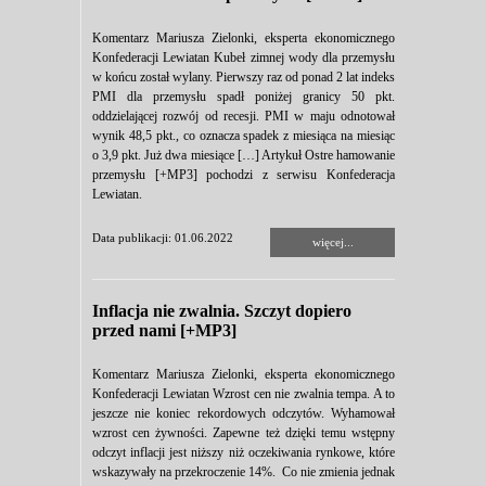
Komentarz Mariusza Zielonki, eksperta ekonomicznego
Konfederacji Lewiatan Kubeł zimnej wody dla przemysłu
w końcu został wylany. Pierwszy raz od ponad 2 lat indeks
PMI dla przemysłu spadł poniżej granicy 50 pkt.
oddzielającej rozwój od recesji. PMI w maju odnotował
wynik 48,5 pkt., co oznacza spadek z miesiąca na miesiąc
o 3,9 pkt. Już dwa miesiące […] Artykuł Ostre hamowanie
przemysłu [+MP3] pochodzi z serwisu Konfederacja
Lewiatan.
Data publikacji: 01.06.2022
więcej...
Inflacja nie zwalnia. Szczyt dopiero
przed nami [+MP3]
Komentarz Mariusza Zielonki, eksperta ekonomicznego
Konfederacji Lewiatan Wzrost cen nie zwalnia tempa. A to
jeszcze nie koniec rekordowych odczytów. Wyhamował
wzrost cen żywności. Zapewne też dzięki temu wstępny
odczyt inflacji jest niższy niż oczekiwania rynkowe, które
wskazywały na przekroczenie 14%. Co nie zmienia jednak