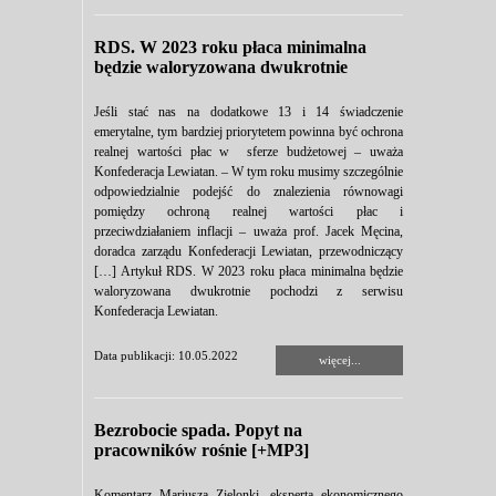
RDS. W 2023 roku płaca minimalna
będzie waloryzowana dwukrotnie
Jeśli stać nas na dodatkowe 13 i 14 świadczenie
emerytalne, tym bardziej priorytetem powinna być ochrona
realnej wartości płac w sferze budżetowej – uważa
Konfederacja Lewiatan. – W tym roku musimy szczególnie
odpowiedzialnie podejść do znalezienia równowagi
pomiędzy ochroną realnej wartości płac i
przeciwdziałaniem inflacji – uważa prof. Jacek Męcina,
doradca zarządu Konfederacji Lewiatan, przewodniczący
[…] Artykuł RDS. W 2023 roku płaca minimalna będzie
waloryzowana dwukrotnie pochodzi z serwisu
Konfederacja Lewiatan.
Data publikacji: 10.05.2022
więcej...
Bezrobocie spada. Popyt na
pracowników rośnie [+MP3]
Komentarz Mariusza Zielonki, eksperta ekonomicznego