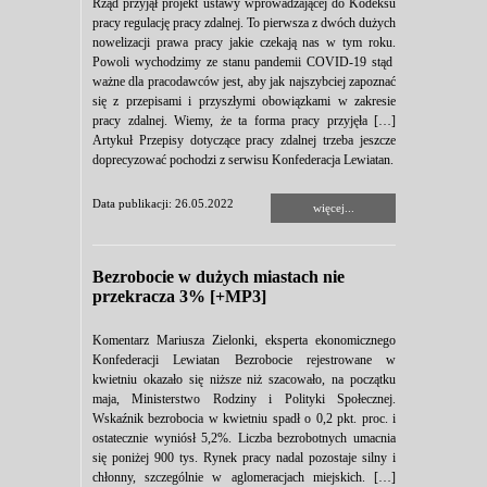
Rząd przyjął projekt ustawy wprowadzającej do Kodeksu
pracy regulację pracy zdalnej. To pierwsza z dwóch dużych
nowelizacji prawa pracy jakie czekają nas w tym roku.
Powoli wychodzimy ze stanu pandemii COVID-19 stąd
ważne dla pracodawców jest, aby jak najszybciej zapoznać
się z przepisami i przyszłymi obowiązkami w zakresie
pracy zdalnej. Wiemy, że ta forma pracy przyjęła […]
Artykuł Przepisy dotyczące pracy zdalnej trzeba jeszcze
doprecyzować pochodzi z serwisu Konfederacja Lewiatan.
Data publikacji: 26.05.2022
więcej...
Bezrobocie w dużych miastach nie
przekracza 3% [+MP3]
Komentarz Mariusza Zielonki, eksperta ekonomicznego
Konfederacji Lewiatan Bezrobocie rejestrowane w
kwietniu okazało się niższe niż szacowało, na początku
maja, Ministerstwo Rodziny i Polityki Społecznej.
Wskaźnik bezrobocia w kwietniu spadł o 0,2 pkt. proc. i
ostatecznie wyniósł 5,2%. Liczba bezrobotnych umacnia
się poniżej 900 tys. Rynek pracy nadal pozostaje silny i
chłonny, szczególnie w aglomeracjach miejskich. […]