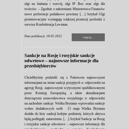
ulgi na badania i rozwój, ulgi IP Box oraz ulgi dla
twórców. – Zgodnie z założeniami Ministerstwa Finansów
nowe preferencje podatkowe powinny […] Artykuł Ulgi
proinnowacyjne wymagają większej promocji pochodzi z
serwisu Konfederacja Lewiatan.
Data publikacji: 18.05.2022
więcej...
Sankcje na Rosję i rosyjskie sankcje
odwetowe – najnowsze informacje dla
przedsiębiorców
Chcielibyśmy podzielić się z Państwem najnowszymi
informacjami na temat sankcji przyjętych w odpowiedzi na
agresję Rosji, najnowszymi wytycznymi opublikowanymi
przez Komisję Europejską, a także aktualizacjami
dotyczącymi ustawodawstwa rosyjskiego w odpowiedzi
na zachodnie sankcje. Wielka Brytania wprowadza sankcje
wobec dodatkowych osób 13 maja Wielka Brytania
dodała do listy sankcji kolejne podmioty, których aktywa
będą podlegały zamrożeniu. […] Artykuł Sankcje na Rosję
i rosyjskie sankcje odwetowe – najnowsze informacje dla