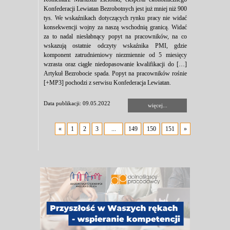
Konfederacji Lewiatan Bezrobotnych jest już mniej niż 900
tys. We wskaźnikach dotyczących rynku pracy nie widać
konsekwencji wojny za naszą wschodnią granicą. Widać
za to nadal niesłabnący popyt na pracowników, na co
wskazują ostatnie odczyty wskaźnika PMI, gdzie
komponent zatrudnieniowy niezmiennie od 5 miesięcy
wzrasta oraz ciągłe niedopasowanie kwalifikacji do […]
Artykuł Bezrobocie spada. Popyt na pracowników rośnie
[+MP3] pochodzi z serwisu Konfederacja Lewiatan.
Data publikacji: 09.05.2022
więcej...
«
1
2
3
...
149
150
151
»