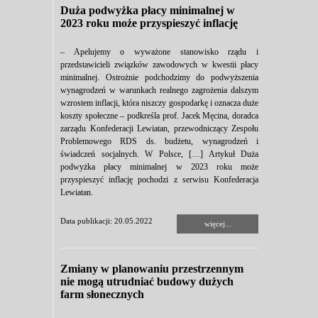
Duża podwyżka płacy minimalnej w
2023 roku może przyspieszyć inflację
– Apelujemy o wyważone stanowisko rządu i
przedstawicieli związków zawodowych w kwestii płacy
minimalnej. Ostrożnie podchodzimy do podwyższenia
wynagrodzeń w warunkach realnego zagrożenia dalszym
wzrostem inflacji, która niszczy gospodarkę i oznacza duże
koszty społeczne – podkreśla prof. Jacek Męcina, doradca
zarządu Konfederacji Lewiatan, przewodniczący Zespołu
Problemowego RDS ds. budżetu, wynagrodzeń i
świadczeń socjalnych. W Polsce, […] Artykuł Duża
podwyżka płacy minimalnej w 2023 roku może
przyspieszyć inflację pochodzi z serwisu Konfederacja
Lewiatan.
Data publikacji: 20.05.2022
więcej...
Zmiany w planowaniu przestrzennym
nie mogą utrudniać budowy dużych
farm słonecznych