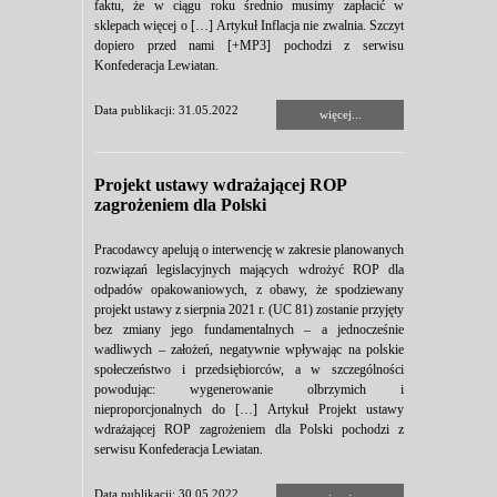
faktu, że w ciągu roku średnio musimy zapłacić w
sklepach więcej o […] Artykuł Inflacja nie zwalnia. Szczyt
dopiero przed nami [+MP3] pochodzi z serwisu
Konfederacja Lewiatan.
Data publikacji: 31.05.2022
więcej...
Projekt ustawy wdrażającej ROP
zagrożeniem dla Polski
Pracodawcy apelują o interwencję w zakresie planowanych
rozwiązań legislacyjnych mających wdrożyć ROP dla
odpadów opakowaniowych, z obawy, że spodziewany
projekt ustawy z sierpnia 2021 r. (UC 81) zostanie przyjęty
bez zmiany jego fundamentalnych – a jednocześnie
wadliwych – założeń, negatywnie wpływając na polskie
społeczeństwo i przedsiębiorców, a w szczególności
powodując: wygenerowanie olbrzymich i
nieproporcjonalnych do […] Artykuł Projekt ustawy
wdrażającej ROP zagrożeniem dla Polski pochodzi z
serwisu Konfederacja Lewiatan.
Data publikacji: 30.05.2022