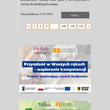
serwisu Konfederacja Lewiatan.
Data publikacji: 21.03.2024
więcej...
«
1
2
3
...
149
150
151
»