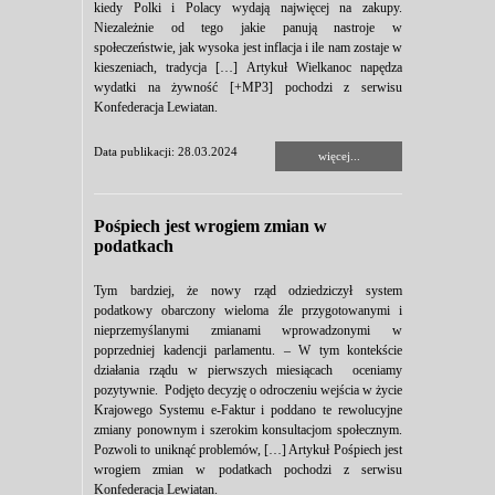
kiedy Polki i Polacy wydają najwięcej na zakupy.
Niezależnie od tego jakie panują nastroje w
społeczeństwie, jak wysoka jest inflacja i ile nam zostaje w
kieszeniach, tradycja […] Artykuł Wielkanoc napędza
wydatki na żywność [+MP3] pochodzi z serwisu
Konfederacja Lewiatan.
Data publikacji: 28.03.2024
więcej...
Pośpiech jest wrogiem zmian w
podatkach
Tym bardziej, że nowy rząd odziedziczył system
podatkowy obarczony wieloma źle przygotowanymi i
nieprzemyślanymi zmianami wprowadzonymi w
poprzedniej kadencji parlamentu. – W tym kontekście
działania rządu w pierwszych miesiącach oceniamy
pozytywnie. Podjęto decyzję o odroczeniu wejścia w życie
Krajowego Systemu e-Faktur i poddano te rewolucyjne
zmiany ponownym i szerokim konsultacjom społecznym.
Pozwoli to uniknąć problemów, […] Artykuł Pośpiech jest
wrogiem zmian w podatkach pochodzi z serwisu
Konfederacja Lewiatan.