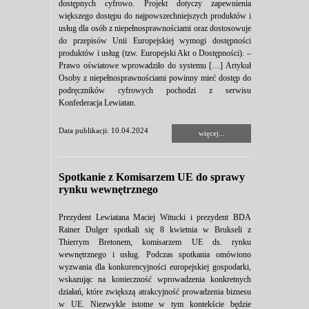
dostępnych cyfrowo. Projekt dotyczy zapewnienia
większego dostępu do najpowszechniejszych produktów i
usług dla osób z niepełnosprawnościami oraz dostosowuje
do przepisów Unii Europejskiej wymogi dostępności
produktów i usług (tzw. Europejski Akt o Dostępności). –
Prawo oświatowe wprowadziło do systemu […] Artykuł
Osoby z niepełnosprawnościami powinny mieć dostęp do
podręczników cyfrowych pochodzi z serwisu
Konfederacja Lewiatan.
Data publikacji: 10.04.2024
więcej...
Spotkanie z Komisarzem UE do sprawy
rynku wewnętrznego
Prezydent Lewiatana Maciej Witucki i prezydent BDA
Rainer Dulger spotkali się 8 kwietnia w Brukseli z
Thierrym Bretonem, komisarzem UE ds. rynku
wewnętrznego i usług. Podczas spotkania omówiono
wyzwania dla konkurencyjności europejskiej gospodarki,
wskazując na konieczność wprowadzenia konkretnych
działań, które zwiększą atrakcyjność prowadzenia biznesu
w UE. Niezwykle istotne w tym kontekście będzie