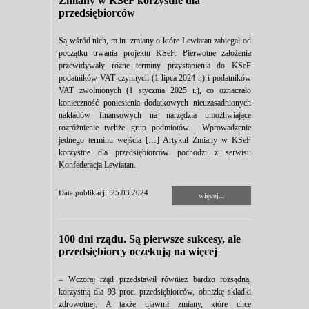
Zmiany w KSeF korzystne dla
przedsiębiorców
Są wśród nich, m.in. zmiany o które Lewiatan zabiegał od
początku trwania projektu KSeF. Pierwotne założenia
przewidywały różne terminy przystąpienia do KSeF
podatników VAT czynnych (1 lipca 2024 r.) i podatników
VAT zwolnionych (1 stycznia 2025 r.), co oznaczało
konieczność poniesienia dodatkowych nieuzasadnionych
nakładów finansowych na narzędzia umożliwiające
rozróżnienie tychże grup podmiotów. Wprowadzenie
jednego terminu wejścia […] Artykuł Zmiany w KSeF
korzystne dla przedsiębiorców pochodzi z serwisu
Konfederacja Lewiatan.
Data publikacji: 25.03.2024
więcej...
100 dni rządu. Są pierwsze sukcesy, ale
przedsiębiorcy oczekują na więcej
– Wczoraj rząd przedstawił również bardzo rozsądną,
korzystną dla 93 proc. przedsiębiorców, obniżkę składki
zdrowotnej. A także ujawnił zmiany, które chce