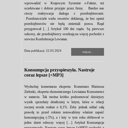
wprowadzić w Krajowym Systemie e-Faktur, też
oczekiwane i dobrze przyjęte przez firmy. Bardzo nas
cieszy reaktywacja dialogu z przedsiębiorcami.
Przedstawiciele wielu resortów deklarują, że bez opinii
przedsiębiorców nie będą zmieniali prawa. Rząd
przygotował […] Artykuł 100 dni rządu. Są pierwsze
sukcesy, ale przedsiębiorcy oczekują na więcej pochodzi z
serwisu Konfederacja Lewiatan.
Data publikacji: 22.03.2024
więcej...
Konsumpcja przyspieszyła. Nastroje
coraz lepsze [+MP3]
Wysłuchaj komentarza eksperta: Komentarz Mariusza
Zielonki, eksperta ekonomicznego Lewiatana Konsumenci
w natarciu. Tak można krótko podsumować dzisiejszy
wynik sprzedaży detalicznej w lutym, która w relacji
rocznej urosła realnie o 6,1%. Żeby jednak oddać całą
prawdę to przed rokiem notowaliśmy właśnie zapaść
konsumpcyjną (-5%), a i luty w tym roku obfitował w
jeden dzień roboczy więcej […] Artykuł Konsumpcja
przyspieszyła. Nastroje coraz lepsze [+MP3] pochodzi z