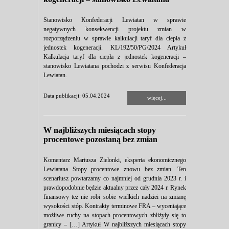
Stanowisko Konfederacji Lewiatan w sprawie
negatywnych konsekwencji projektu zmian w
rozporządzeniu w sprawie kalkulacji taryf dla ciepła z
jednostek kogeneracji. KL/192/50/PG/2024 Artykuł
Kalkulacja taryf dla ciepła z jednostek kogeneracji –
stanowisko Lewiatana pochodzi z serwisu Konfederacja
Lewiatan.
Data publikacji: 05.04.2024
więcej...
W najbliższych miesiącach stopy
procentowe pozostaną bez zmian
Komentarz Mariusza Zielonki, eksperta ekonomicznego
Lewiatana Stopy procentowe znowu bez zmian. Ten
scenariusz powtarzamy co najmniej od grudnia 2023 r. i
prawdopodobnie będzie aktualny przez cały 2024 r. Rynek
finansowy też nie robi sobie wielkich nadziei na zmianę
wysokości stóp. Kontrakty terminowe FRA – wyceniające
możliwe ruchy na stopach procentowych zbliżyły się to
granicy – […] Artykuł W najbliższych miesiącach stopy