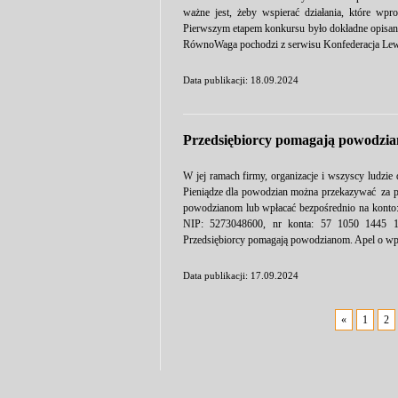
ważne jest, żeby wspierać działania, które wp
Pierwszym etapem konkursu było dokładne opisani
RównoWaga pochodzi z serwisu Konfederacja Lew
Data publikacji: 18.09.2024
Przedsiębiorcy pomagają powodzia
W jej ramach firmy, organizacje i wszyscy ludzi
Pieniądze dla powodzian można przekazywać za po
powodzianom lub wpłacać bezpośrednio na konto:
NIP: 5273048600, nr konta: 57 1050 1445 
Przedsiębiorcy pomagają powodzianom. Apel o wp
Data publikacji: 17.09.2024
«
1
2