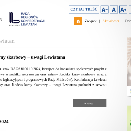
CZYTAJ TREŚĆ
Związek
|
Aktualności
|
Czł
wiatan
rny skarbowy – uwagi Lewiatana
. znak DAG6.8100.10.2024, kierujące do konsultacji społecznych projekt z
stawy o podatku akcyzowym oraz ustawy Kodeks karny skarbowy wraz z
 legislacyjnych i programowych Rady Ministrów), Konfederacja Lewiatan
owy oraz Kodeks karny skarbowy – uwagi Lewiatana pochodzi z serwisu
więcej...
2024