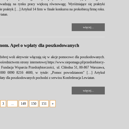
rowadzają na rynku pracy większą równowagę. Wyróżniające się praktyki
e praktyk […] Artykuł 14 firm w finale konkursu na prokobiecą firmę roku.
iatan.
więcej...
nom. Apel o wpłaty dla poszkodowanych
e dobrej woli aktywnie włączają się w akcje pomocowe dla poszkodowanych.
średnictwem strony internetowej https://www.siepomaga.pl/przedsiebiorcy-
 Fundacja Wsparcia Przedsiębiorczości, ul. Chłodna 51, 00-867 Warszawa,
1000 0090 8216 4600, w tytule: „Pomoc powodzianom” […] Artykuł
łaty dla poszkodowanych pochodzi z serwisu Konfederacja Lewiatan.
więcej...
3
...
149
150
151
»