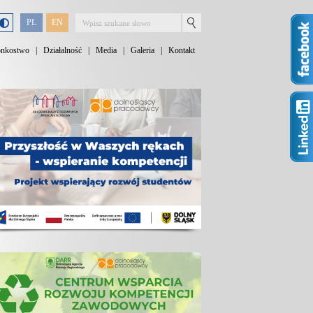
PL
EN
onkostwo
|
Działalność
|
Media
|
Galeria
|
Kontakt