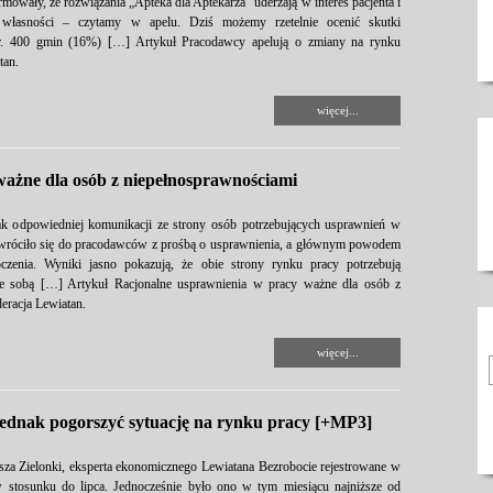
mowały, że rozwiązania „Apteka dla Aptekarza” uderzają w interes pacjenta i
 własności – czytamy w apelu. Dziś możemy rzetelnie ocenić skutki
r. 400 gmin (16%) […] Artykuł Pracodawcy apelują o zmiany na rynku
tan.
więcej...
ażne dla osób z niepełnosprawnościami
ak odpowiedniej komunikacji ze strony osób potrzebujących usprawnień w
zwróciło się do pracodawców z prośbą o usprawnienia, a głównym powodem
oczenia. Wyniki jasno pokazują, że obie strony rynku pracy potrzebują
ze sobą […] Artykuł Racjonalne usprawnienia w pracy ważne dla osób z
eracja Lewiatan.
więcej...
jednak pogorszyć sytuację na rynku pracy [+MP3]
za Zielonki, eksperta ekonomicznego Lewiatana Bezrobocie rejestrowane w
w stosunku do lipca. Jednocześnie było ono w tym miesiącu najniższe od