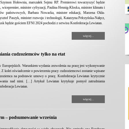
 Szymon Hołownia, marszałek Sejmu RP. Premierowi towarzyszyć będzie
 wicepremier, minister cyfryzacji, Paulina Hennig-Kloska, minister klimatu i
wów państwowych, Barbara Nowacka, minister edukacji, Marzena Okła-
zysztof Paszyk, minister rozwoju i technologii, Katarzyna Pełczyńska-Nałęcz,
Tusk będzie gościem EFNI 2024 pochodzi z serwisu Konfederacja Lewiatan.
więcej...
iania cudzoziemców tylko na etat
aw Europejskich. Warunkiem wydania zezwolenia na pracę jest wykonywanie
. Z kolei oświadczenie o powierzeniu pracy cudzoziemcowi zostanie wpisane
dzoziemca na podstawie umowy o pracę. Konfederacja Lewiatan krytycznie
ania nad nimi. […] Artykuł Lewiatan krytykuje pomysł zatrudniania
nfederacja Lewiatan.
więcej...
irm – podsumowanie września