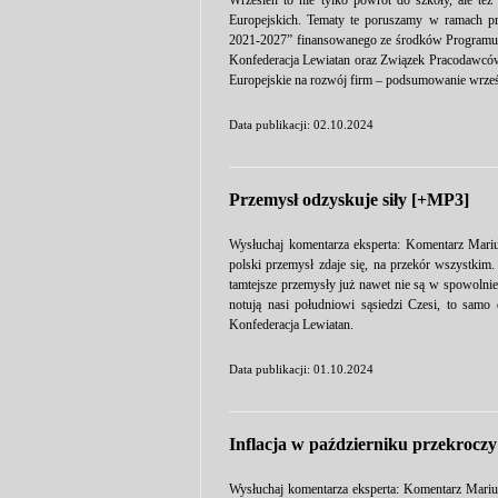
Wrzesień to nie tylko powrót do szkoły, ale te
Europejskich. Tematy te poruszamy w ramach pr
2021-2027” finansowanego ze środków Programu P
Konfederacja Lewiatan oraz Związek Pracodawcó
Europejskie na rozwój firm – podsumowanie wrześ
Data publikacji: 02.10.2024
Przemysł odzyskuje siły [+MP3]
Wysłuchaj komentarza eksperta: Komentarz Mariu
polski przemysł zdaje się, na przekór wszystkim.
tamtejsze przemysły już nawet nie są w spowolni
notują nasi południowi sąsiedzi Czesi, to sam
Konfederacja Lewiatan.
Data publikacji: 01.10.2024
Inflacja w październiku przekroc
Wysłuchaj komentarza eksperta: Komentarz Mariu