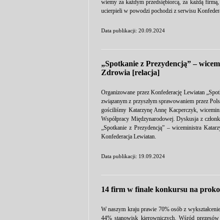
wiemy za każdym przedsiębiorcą, za każdą firmą, 
ucierpieli w powodzi pochodzi z serwisu Konfeder
Data publikacji: 20.09.2024
„Spotkanie z Prezydencją” – wicem
Zdrowia [relacja]
Organizowane przez Konfederację Lewiatan „Spotk
związanym z przyszłym sprawowaniem przez Polsk
gościliśmy Katarzynę Annę Kacperczyk, wicemin
Współpracy Międzynarodowej. Dyskusja z członkam
„Spotkanie z Prezydencją” – wiceministra Katar
Konfederacja Lewiatan.
Data publikacji: 19.09.2024
14 firm w finale konkursu na pro
W naszym kraju prawie 70% osób z wykształcenie
44% stanowisk kierowniczych. Wśród prezesów z