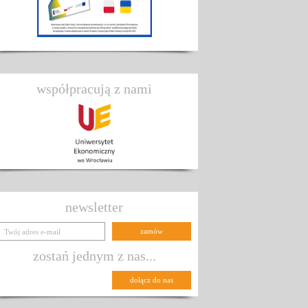
współpracują z nami
newsletter
zostań jednym z nas...