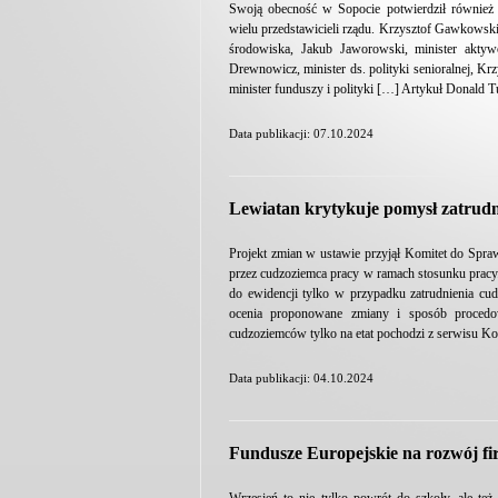
Swoją obecność w Sopocie potwierdził również
wielu przedstawicieli rządu. Krzysztof Gawkowski,
środowiska, Jakub Jaworowski, minister akty
Drewnowicz, minister ds. polityki senioralnej, Kr
minister funduszy i polityki […] Artykuł Donald 
Data publikacji: 07.10.2024
Lewiatan krytykuje pomysł zatrudn
Projekt zmian w ustawie przyjął Komitet do Spr
przez cudzoziemca pracy w ramach stosunku pracy
do ewidencji tylko w przypadku zatrudnienia cu
ocenia proponowane zmiany i sposób procedow
cudzoziemców tylko na etat pochodzi z serwisu Ko
Data publikacji: 04.10.2024
Fundusze Europejskie na rozwój f