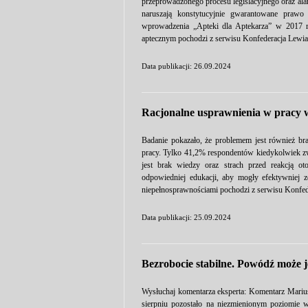
przeprowadzonego procesu legislacyjnego oraz alar
naruszają konstytucyjnie gwarantowane prawo
wprowadzenia „Apteki dla Aptekarza” w 2017 
aptecznym pochodzi z serwisu Konfederacja Lewia
Data publikacji: 26.09.2024
Racjonalne usprawnienia w pracy w
Badanie pokazało, że problemem jest również br
pracy. Tylko 41,2% respondentów kiedykolwiek 
jest brak wiedzy oraz strach przed reakcją ot
odpowiedniej edukacji, aby mogły efektywniej 
niepełnosprawnościami pochodzi z serwisu Konfed
Data publikacji: 25.09.2024
Bezrobocie stabilne. Powódź może 
Wysłuchaj komentarza eksperta: Komentarz Marius
sierpniu pozostało na niezmienionym poziomie 