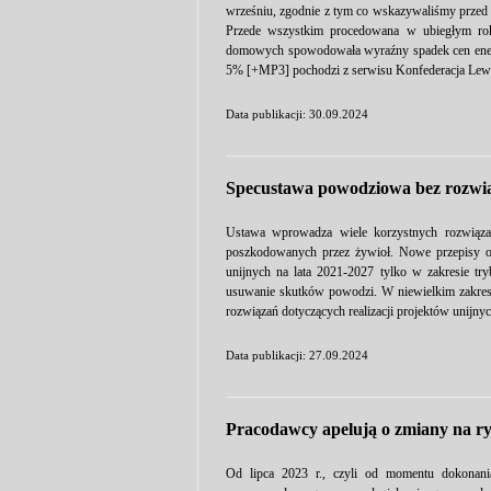
wrześniu, zgodnie z tym co wskazywaliśmy przed m
Przede wszystkim procedowana w ubiegłym roku
domowych spowodowała wyraźny spadek cen energii
5% [+MP3] pochodzi z serwisu Konfederacja Lewi
Data publikacji: 30.09.2024
Specustawa powodziowa bez rozwiąz
Ustawa wprowadza wiele korzystnych rozwiąza
poszkodowanych przez żywioł. Nowe przepisy od
unijnych na lata 2021-2027 tylko w zakresie t
usuwanie skutków powodzi. W niewielkim zakres
rozwiązań dotyczących realizacji projektów unijny
Data publikacji: 27.09.2024
Pracodawcy apelują o zmiany na r
Od lipca 2023 r., czyli od momentu dokonania