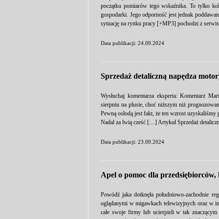
początku pomiarów tego wskaźnika. To tylko kole
gospodarki. Jego odporność jest jednak poddawan
sytuację na rynku pracy [+MP3] pochodzi z serwis
Data publikacji: 24.09.2024
Sprzedaż detaliczną napędza moto
Wysłuchaj komentarza eksperta: Komentarz Mari
sierpniu na plusie, choć niższym niż prognozowa
Pewną osłodą jest fakt, że ten wzrost uzyskaliśmy
Nadal za lwią cześć […] Artykuł Sprzedaż detalic
Data publikacji: 23.09.2024
Apel o pomoc dla przedsiębiorców, 
Powódź jaka dotknęła południowo-zachodnie regio
oglądanymi w migawkach telewizyjnych oraz w inter
całe swoje firmy lub ucierpieli w tak znaczącym 