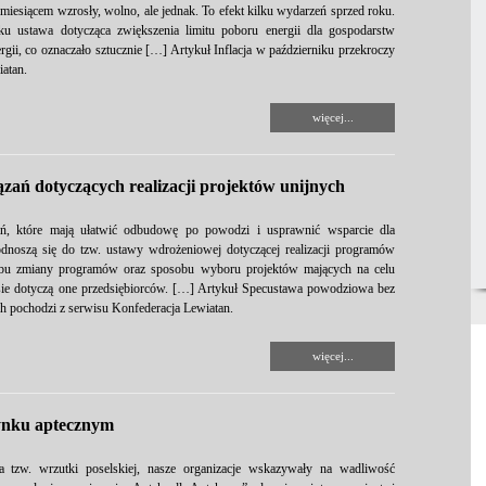
iesiącem wzrosły, wolno, ale jednak. To efekt kilku wydarzeń sprzed roku.
 ustawa dotycząca zwiększenia limitu poboru energii dla gospodarstw
, co oznaczało sztucznie […] Artykuł Inflacja w październiku przekroczy
atan.
więcej...
ań dotyczących realizacji projektów unijnych
ń, które mają ułatwić odbudowę po powodzi i usprawnić wsparcie dla
noszą się do tzw. ustawy wdrożeniowej dotyczącej realizacji programów
rybu zmiany programów oraz sposobu wyboru projektów mających na celu
ie dotyczą one przedsiębiorców. […] Artykuł Specustawa powodziowa bez
ch pochodzi z serwisu Konfederacja Lewiatan.
więcej...
ynku aptecznym
 tzw. wrzutki poselskiej, nasze organizacje wskazywały na wadliwość