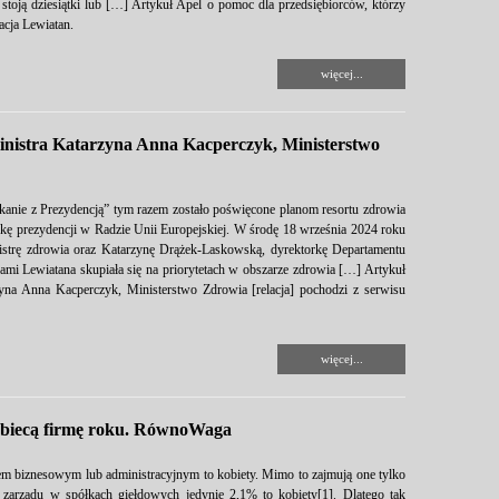
stoją dziesiątki lub […] Artykuł Apel o pomoc dla przedsiębiorców, którzy
acja Lewiatan.
więcej...
inistra Katarzyna Anna Kacperczyk, Ministerstwo
anie z Prezydencją” tym razem zostało poświęcone planom resortu zdrowia
ę prezydencji w Radzie Unii Europejskiej. W środę 18 września 2024 roku
istrę zdrowia oraz Katarzynę Drążek-Laskowską, dyrektorkę Departamentu
i Lewiatana skupiała się na priorytetach w obszarze zdrowia […] Artykuł
zyna Anna Kacperczyk, Ministerstwo Zdrowia [relacja] pochodzi z serwisu
więcej...
kobiecą firmę roku. RównoWaga
m biznesowym lub administracyjnym to kobiety. Mimo to zajmują one tylko
arządu w spółkach giełdowych jedynie 2,1% to kobiety[1]. Dlatego tak