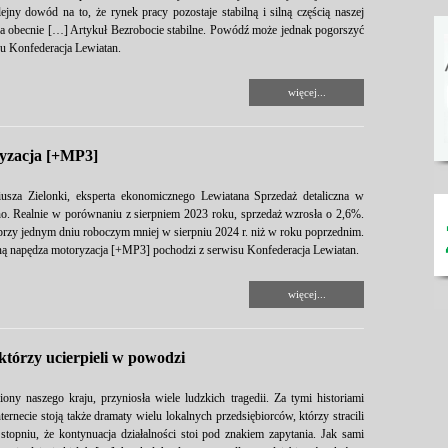
jny dowód na to, że rynek pracy pozostaje stabilną i silną częścią naszej
a obecnie […] Artykuł Bezrobocie stabilne. Powódź może jednak pogorszyć
u Konfederacja Lewiatan.
więcej...
ryzacja [+MP3]
usza Zielonki, eksperta ekonomicznego Lewiatana Sprzedaż detaliczna w
no. Realnie w porównaniu z sierpniem 2023 roku, sprzedaż wzrosła o 2,6%.
 przy jednym dniu roboczym mniej w sierpniu 2024 r. niż w roku poprzednim.
zną napędza motoryzacja [+MP3] pochodzi z serwisu Konfederacja Lewiatan.
więcej...
którzy ucierpieli w powodzi
ny naszego kraju, przyniosła wiele ludzkich tragedii. Za tymi historiami
necie stoją także dramaty wielu lokalnych przedsiębiorców, którzy stracili
stopniu, że kontynuacja działalności stoi pod znakiem zapytania. Jak sami