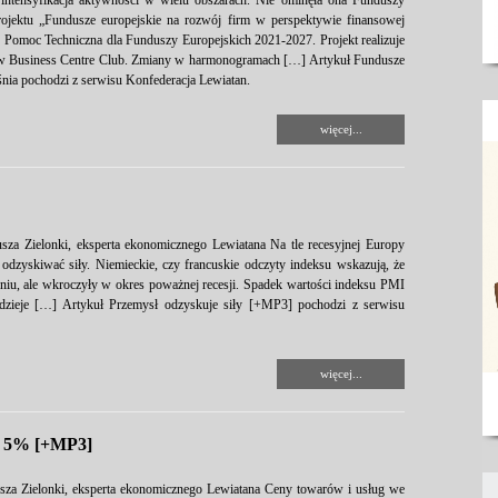
ż intensyfikacja aktywności w wielu obszarach. Nie ominęła ona Funduszy
ojektu „Fundusze europejskie na rozwój firm w perspektywie finansowej
omoc Techniczna dla Funduszy Europejskich 2021-2027. Projekt realizuje
w Business Centre Club. Zmiany w harmonogramach […] Artykuł Fundusze
nia pochodzi z serwisu Konfederacja Lewiatan.
więcej...
sza Zielonki, eksperta ekonomicznego Lewiatana Na tle recesyjnej Europy
 odzyskiwać siły. Niemieckie, czy francuskie odczyty indeksu wskazują, że
eniu, ale wkroczyły w okres poważnej recesji. Spadek wartości indeksu PMI
o dzieje […] Artykuł Przemysł odzyskuje siły [+MP3] pochodzi z serwisu
więcej...
zy 5% [+MP3]
sza Zielonki, eksperta ekonomicznego Lewiatana Ceny towarów i usług we