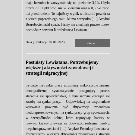
maju bezrobocie zatrzymało się na poziomie 5,1% i było
niższe o 0,1 pkt proc. niż w kwietniu oraz o 0,3 pkt proc.
niż przed rokiem. To najniższy wynik w historii i powtórka
z jesieni poprzedniego roku. Mimo wszystko […] Artykuł
Bezrobocie nadal spada. Firmy nie zwalniają pracowników
pochodzi z serwisu Konfederacja Lewiatan.
Data publikacji: 26.06.2023
więcej...
Postulaty Lewiatana. Potrzebujemy
większej aktywności zawodowej i
strategii migracyjnej
Sytuację na rynku pracy utrudniają niekorzystne zmiany
demograficzne, systematycznie postępujący proces
starzenia się społeczeństwa, a tym samym kurczące się
zasoby na rynku pracy. – Odpowiedzią na wspomniane
wyzwania powinna być aktywizacja zawodowa
niedoreprezentowanych na rynku pracy grup społecznych,
w szczególności kobiet, które napotykają bariery w
rozwoju kariery z uwagi na obowiązki rodzinne, osób z
niepełnosprawnościami […] Artykuł Postulaty Lewiatana.
Potrzebujemy większej aktywności zawodowej i strategii