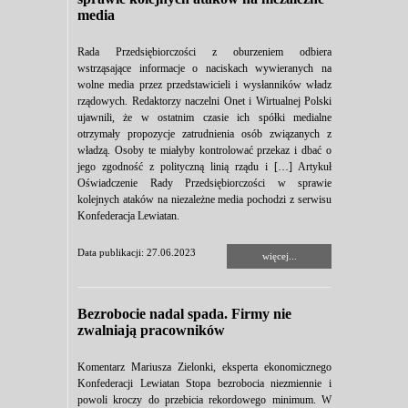
media
Rada Przedsiębiorczości z oburzeniem odbiera
wstrząsające informacje o naciskach wywieranych na
wolne media przez przedstawicieli i wysłanników władz
rządowych. Redaktorzy naczelni Onet i Wirtualnej Polski
ujawnili, że w ostatnim czasie ich spółki medialne
otrzymały propozycje zatrudnienia osób związanych z
władzą. Osoby te miałyby kontrolować przekaz i dbać o
jego zgodność z polityczną linią rządu i […] Artykuł
Oświadczenie Rady Przedsiębiorczości w sprawie
kolejnych ataków na niezależne media pochodzi z serwisu
Konfederacja Lewiatan.
Data publikacji: 27.06.2023
więcej...
Bezrobocie nadal spada. Firmy nie
zwalniają pracowników
Komentarz Mariusza Zielonki, eksperta ekonomicznego
Konfederacji Lewiatan Stopa bezrobocia niezmiennie i
powoli kroczy do przebicia rekordowego minimum. W