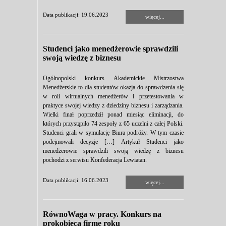
Data publikacji: 19.06.2023
więcej...
Studenci jako menedżerowie sprawdzili
swoją wiedzę z biznesu
Ogólnopolski konkurs Akademickie Mistrzostwa
Menedżerskie to dla studentów okazja do sprawdzenia się
w roli wirtualnych menedżerów i przetestowania w
praktyce swojej wiedzy z dziedziny biznesu i zarządzania.
Wielki finał poprzedził ponad miesiąc eliminacji, do
których przystąpiło 74 zespoły z 65 uczelni z całej Polski.
Studenci grali w symulację Biura podróży. W tym czasie
podejmowali decyzje […] Artykuł Studenci jako
menedżerowie sprawdzili swoją wiedzę z biznesu
pochodzi z serwisu Konfederacja Lewiatan.
Data publikacji: 16.06.2023
więcej...
RównoWaga w pracy. Konkurs na
prokobiecą firmę roku