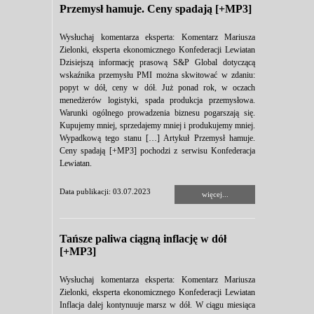
Przemysł hamuje. Ceny spadają [+MP3]
Wysłuchaj komentarza eksperta: Komentarz Mariusza
Zielonki, eksperta ekonomicznego Konfederacji Lewiatan
Dzisiejszą informację prasową S&P Global dotyczącą
wskaźnika przemysłu PMI można skwitować w zdaniu:
popyt w dół, ceny w dół. Już ponad rok, w oczach
menedżerów logistyki, spada produkcja przemysłowa.
Warunki ogólnego prowadzenia biznesu pogarszają się.
Kupujemy mniej, sprzedajemy mniej i produkujemy mniej.
Wypadkową tego stanu […] Artykuł Przemysł hamuje.
Ceny spadają [+MP3] pochodzi z serwisu Konfederacja
Lewiatan.
Data publikacji: 03.07.2023
więcej...
Tańsze paliwa ciągną inflację w dół
[+MP3]
Wysłuchaj komentarza eksperta: Komentarz Mariusza
Zielonki, eksperta ekonomicznego Konfederacji Lewiatan
Inflacja dalej kontynuuje marsz w dół. W ciągu miesiąca