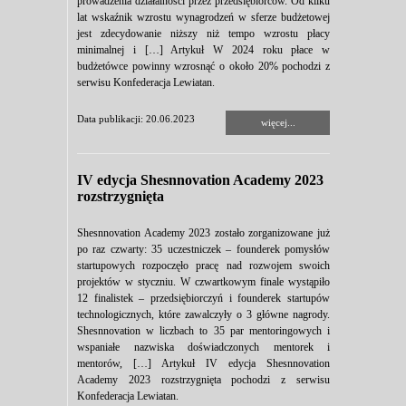
prowadzenia działalności przez przedsiębiorców. Od kilku
lat wskaźnik wzrostu wynagrodzeń w sferze budżetowej
jest zdecydowanie niższy niż tempo wzrostu płacy
minimalnej i […] Artykuł W 2024 roku płace w
budżetówce powinny wzrosnąć o około 20% pochodzi z
serwisu Konfederacja Lewiatan.
Data publikacji: 20.06.2023
więcej...
IV edycja Shesnnovation Academy 2023
rozstrzygnięta
Shesnnovation Academy 2023 zostało zorganizowane już
po raz czwarty: 35 uczestniczek – founderek pomysłów
startupowych rozpoczęło pracę nad rozwojem swoich
projektów w styczniu. W czwartkowym finale wystąpiło
12 finalistek – przedsiębiorczyń i founderek startupów
technologicznych, które zawalczyły o 3 główne nagrody.
Shesnnovation w liczbach to 35 par mentoringowych i
wspaniałe nazwiska doświadczonych mentorek i
mentorów, […] Artykuł IV edycja Shesnnovation
Academy 2023 rozstrzygnięta pochodzi z serwisu
Konfederacja Lewiatan.