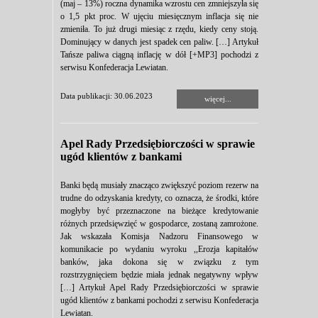
(maj – 13%) roczna dynamika wzrostu cen zmniejszyła się
o 1,5 pkt proc. W ujęciu miesięcznym inflacja się nie
zmieniła. To już drugi miesiąc z rzędu, kiedy ceny stoją.
Dominujący w danych jest spadek cen paliw. […] Artykuł
Tańsze paliwa ciągną inflację w dół [+MP3] pochodzi z
serwisu Konfederacja Lewiatan.
Data publikacji: 30.06.2023
więcej...
Apel Rady Przedsiębiorczości w sprawie
ugód klientów z bankami
Banki będą musiały znacząco zwiększyć poziom rezerw na
trudne do odzyskania kredyty, co oznacza, że środki, które
mogłyby być przeznaczone na bieżące kredytowanie
różnych przedsięwzięć w gospodarce, zostaną zamrożone.
Jak wskazała Komisja Nadzoru Finansowego w
komunikacie po wydaniu wyroku ,,Erozja kapitałów
banków, jaka dokona się w związku z tym
rozstrzygnięciem będzie miała jednak negatywny wpływ
[…] Artykuł Apel Rady Przedsiębiorczości w sprawie
ugód klientów z bankami pochodzi z serwisu Konfederacja
Lewiatan.