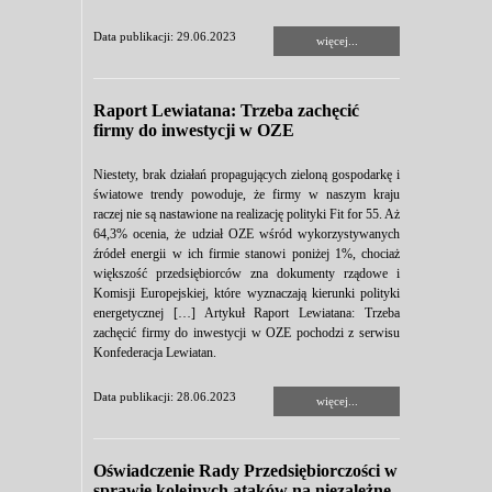
Data publikacji: 29.06.2023
więcej...
Raport Lewiatana: Trzeba zachęcić
firmy do inwestycji w OZE
Niestety, brak działań propagujących zieloną gospodarkę i
światowe trendy powoduje, że firmy w naszym kraju
raczej nie są nastawione na realizację polityki Fit for 55. Aż
64,3% ocenia, że udział OZE wśród wykorzystywanych
źródeł energii w ich firmie stanowi poniżej 1%, chociaż
większość przedsiębiorców zna dokumenty rządowe i
Komisji Europejskiej, które wyznaczają kierunki polityki
energetycznej […] Artykuł Raport Lewiatana: Trzeba
zachęcić firmy do inwestycji w OZE pochodzi z serwisu
Konfederacja Lewiatan.
Data publikacji: 28.06.2023
więcej...
Oświadczenie Rady Przedsiębiorczości w
sprawie kolejnych ataków na niezależne