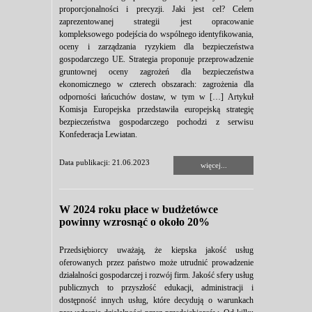
proporcjonalności i precyzji. Jaki jest cel? Celem
zaprezentowanej strategii jest opracowanie
kompleksowego podejścia do wspólnego identyfikowania,
oceny i zarządzania ryzykiem dla bezpieczeństwa
gospodarczego UE. Strategia proponuje przeprowadzenie
gruntownej oceny zagrożeń dla bezpieczeństwa
ekonomicznego w czterech obszarach: zagrożenia dla
odporności łańcuchów dostaw, w tym w […] Artykuł
Komisja Europejska przedstawiła europejską strategię
bezpieczeństwa gospodarczego pochodzi z serwisu
Konfederacja Lewiatan.
Data publikacji: 21.06.2023
więcej...
W 2024 roku płace w budżetówce
powinny wzrosnąć o około 20%
Przedsiębiorcy uważają, że kiepska jakość usług
oferowanych przez państwo może utrudnić prowadzenie
działalności gospodarczej i rozwój firm. Jakość sfery usług
publicznych to przyszłość edukacji, administracji i
dostępność innych usług, które decydują o warunkach