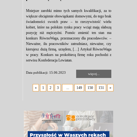
Mniejsze zarobki mimo tych samych kwalifikacji, za to
większe obciążenie obowiązkami domowymi, do tego brak
świadomości swoich praw – to rzeczywistość wielu
kobiet, które na polskim rynku pracy wciąż mają słabszą
pozycję niż mężczyźni. Pomóc zmienić ten stan ma
konkurs RównoWaga, przeznaczony dla pracodawców. –
Nieważne, ilu pracowników zatrudniasz, nieważne, czy
kierujesz dużą firmą, urzędem, […] Artykuł RównoWaga
w pracy. Konkurs na prokobiecą firmę roku pochodzi z
serwisu Konfederacja Lewiatan.
Data publikacji: 15.06.2023
więcej...
«
1
2
3
...
149
150
151
»