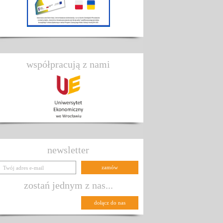
współpracują z nami
newsletter
zostań jednym z nas...