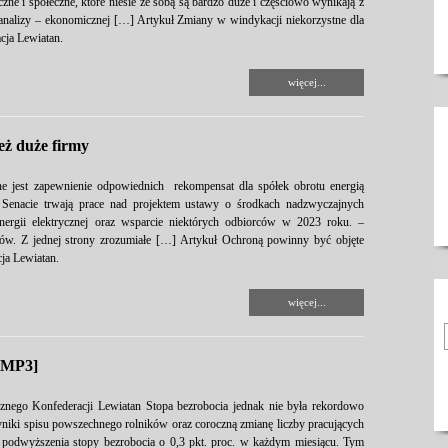
e i społeczne, które niesie ze sobą są bardzo duże i częściowo wynikają z
u analizy – ekonomicznej […] Artykuł Zmiany w windykacji niekorzystne dla
cja Lewiatan.
więcej...
eż duże firmy
ne jest zapewnienie odpowiednich rekompensat dla spółek obrotu energią
 Senacie trwają prace nad projektem ustawy o środkach nadzwyczajnych
nergii elektrycznej oraz wsparcie niektórych odbiorców w 2023 roku. –
ców. Z jednej strony zrozumiałe […] Artykuł Ochroną powinny być objęte
ja Lewiatan.
więcej...
[+MP3]
znego Konfederacji Lewiatan Stopa bezrobocia jednak nie była rekordowo
niki spisu powszechnego rolników oraz coroczną zmianę liczby pracujących
 podwyższenia stopy bezrobocia o 0,3 pkt. proc. w każdym miesiącu. Tym