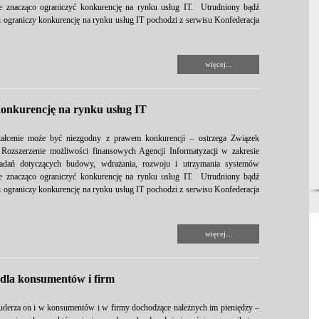
e znacząco ograniczyć konkurencję na rynku usług IT. Utrudniony bądź
 ograniczy konkurencję na rynku usług IT pochodzi z serwisu Konfederacja
więcej...
konkurencję na rynku usług IT
ztałcenie może być niezgodny z prawem konkurencji – ostrzega Związek
ozszerzenie możliwości finansowych Agencji Informatyzacji w zakresie
zadań dotyczących budowy, wdrażania, rozwoju i utrzymania systemów
e znacząco ograniczyć konkurencję na rynku usług IT. Utrudniony bądź
 ograniczy konkurencję na rynku usług IT pochodzi z serwisu Konfederacja
więcej...
dla konsumentów i firm
e uderza on i w konsumentów i w firmy dochodzące należnych im pieniędzy –