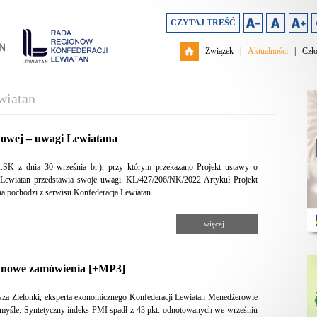
CZYTAJ TREŚĆ
Związek
|
Aktualności
|
Czł
wiatan
dowej – uwagi Lewiatana
SK z dnia 30 września br.), przy którym przekazano Projekt ustawy o
Lewiatan przedstawia swoje uwagi. KL/427/206/NK/2022 Artykuł Projekt
 pochodzi z serwisu Konfederacja Lewiatan.
więcej...
ą nowe zamówienia [+MP3]
sza Zielonki, eksperta ekonomicznego Konfederacji Lewiatan Menedżerowie
rzemyśle. Syntetyczny indeks PMI spadł z 43 pkt. odnotowanych we wrześniu