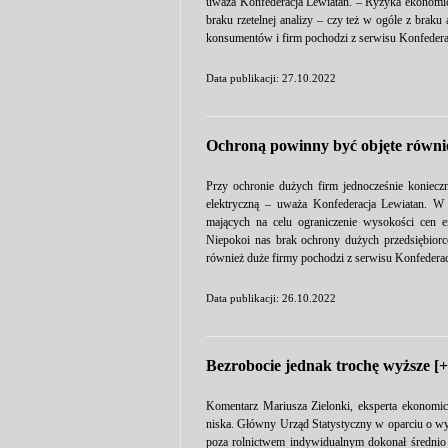
uważa Konfederacja Lewiatan. – Ryzyka ekonomiczn
braku rzetelnej analizy – czy też w ogóle z brak
konsumentów i firm pochodzi z serwisu Konfedera
Data publikacji: 27.10.2022
Ochroną powinny być objęte równi
Przy ochronie dużych firm jednocześnie koniecz
elektryczną – uważa Konfederacja Lewiatan. W
mających na celu ograniczenie wysokości cen e
Niepokoi nas brak ochrony dużych przedsiębior
również duże firmy pochodzi z serwisu Konfederac
Data publikacji: 26.10.2022
Bezrobocie jednak trochę wyższe 
Komentarz Mariusza Zielonki, eksperta ekonomic
niska. Główny Urząd Statystyczny w oparciu o wy
poza rolnictwem indywidualnym dokonał średnio