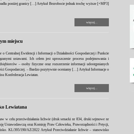
adła poniżej granicy […] Artykuł Bezrobocie jednak trochę wyższe [+MP3]
więcej...
nym miejscu
o Centralnej Ewidencji i Informacji o Działalności Gospodarczej i Punkcie
iązanymi ustawami. Ich celem jest uproszczenie procesu podejmowania i
edsiębiorców – osoby fizyczne oraz rozszerzenie informacji udostępnianych
ności Gospodarczej. – Bardzo pozytywnie oceniamy […] Artykuł Informacje o
isu Konfederacja Lewiatan.
więcej...
sko Lewiatana
w w celu przeciwdziałania lichwie (druk senacki nr 834, druki sejmowe nr
sję Ustawodawczą oraz Komisję Praw Człowieka, Praworządności i Petycji,
isko. KL/395/190/AZ/2022 Artykuł Przeciwdziałanie lichwie – stanowisko