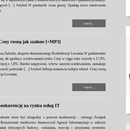
ł się w najbliższym czasie z brakiem nowych zamówień i spadkiem produkcji.
jących […] Artykuł W przemyśle coraz gorzej. Spadają nowe zamówienia
n.
więcej...
 Ceny rosną jak szalone [+MP3]
za Zielonki, eksperta ekonomicznego Konfederacji Lewiatan W październiku
my, ale zgodną z oczekiwaniami rynku. Ceny w ciągu roku wzrosły o 17,9%.
y więcej o 1,8%. Bardzo negatywnie, wbrew naszym oczekiwaniom, zaskakuje
ność podrożała […] Artykuł Inflacja ustanawia kolejny rekord. Ceny rosną
cja Lewiatan.
więcej...
konkurencję na rynku usług IT
ztałcenie może być niezgodny z prawem konkurencji – ostrzega Związek
ozszerzenie możliwości finansowych Agencji Informatyzacji w zakresie
zadań dotyczących budowy, wdrażania, rozwoju i utrzymania systemów