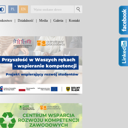
PL
EN
onkostwo
|
Działalność
|
Media
|
Galeria
|
Kontakt