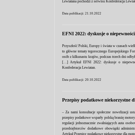
Lewiatana pochodzi z serwisu Konfederacja Lewiat
Data publikacji: 21.10.2022
EFNI 2022: dyskusje o niepewności,
Przyszłość Polski, Europy i świata w czasach wie
to główne tematy tegorocznego Europejskiego F
osób z kilkunastu krajów, podczas trzech dni odby
[…] Artykuł EFNI 2022: dyskusje o niepewnoś
Konfederacja Lewiatan.
Data publikacji: 20.10.2022
Przepisy podatkowe niekorzystne d
– Za nami konsultacje społeczne nowelizacji u
przepisy podatkowe wsparły polską branżę motory
regulacji jednoznacznie zwalniających auta os
przedsiębiorców dodatkowe obowiązki administ
Artykuł Przepisy podatkowe niekorzystne dla moto