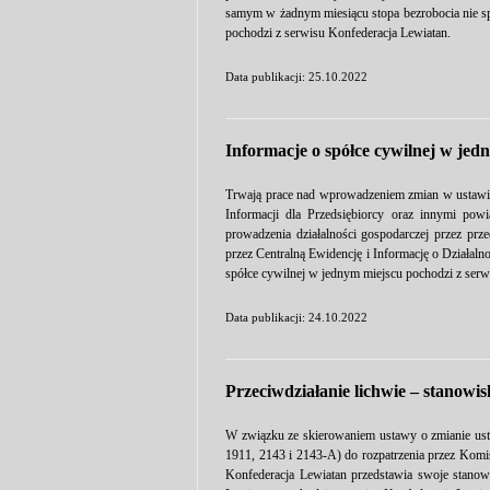
samym w żadnym miesiącu stopa bezrobocia nie sp
pochodzi z serwisu Konfederacja Lewiatan.
Data publikacji: 25.10.2022
Informacje o spółce cywilnej w jed
Trwają prace nad wprowadzeniem zmian w ustawie 
Informacji dla Przedsiębiorcy oraz innymi pow
prowadzenia działalności gospodarczej przez prz
przez Centralną Ewidencję i Informację o Działal
spółce cywilnej w jednym miejscu pochodzi z serw
Data publikacji: 24.10.2022
Przeciwdziałanie lichwie – stanowi
W związku ze skierowaniem ustawy o zmianie usta
1911, 2143 i 2143-A) do rozpatrzenia przez Komi
Konfederacja Lewiatan przedstawia swoje stanow