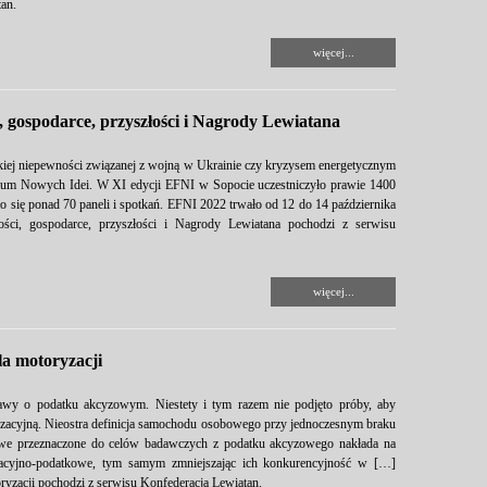
an.
więcej...
 gospodarce, przyszłości i Nagrody Lewiatana
lkiej niepewności związanej z wojną w Ukrainie czy kryzysem energetycznym
orum Nowych Idei. W XI edycji EFNI w Sopocie uczestniczyło prawie 1400
ło się ponad 70 paneli i spotkań. EFNI 2022 trwało od 12 do 14 października
ci, gospodarce, przyszłości i Nagrody Lewiatana pochodzi z serwisu
więcej...
la motoryzacji
stawy o podatku akcyzowym. Niestety i tym razem nie podjęto próby, aby
zacyjną. Nieostra definicja samochodu osobowego przy jednoczesnym braku
obowe przeznaczone do celów badawczych z podatku akcyzowego nakłada na
racyjno-podatkowe, tym samym zmniejszając ich konkurencyjność w […]
ryzacji pochodzi z serwisu Konfederacja Lewiatan.