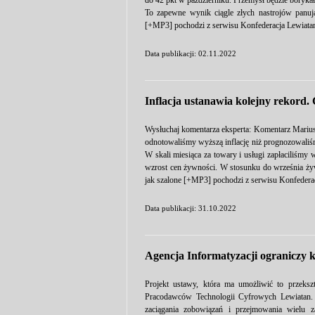
do 42 pkt w październiku. Przemysł będzie boryka
To zapewne wynik ciągle złych nastrojów panu
[+MP3] pochodzi z serwisu Konfederacja Lewiata
Data publikacji: 02.11.2022
Inflacja ustanawia kolejny rekord.
Wysłuchaj komentarza eksperta: Komentarz Marius
odnotowaliśmy wyższą inflację niż prognozowaliś
W skali miesiąca za towary i usługi zapłaciliśm
wzrost cen żywności. W stosunku do września żyw
jak szalone [+MP3] pochodzi z serwisu Konfedera
Data publikacji: 31.10.2022
Agencja Informatyzacji ograniczy 
Projekt ustawy, która ma umożliwić to przeks
Pracodawców Technologii Cyfrowych Lewiatan. R
zaciągania zobowiązań i przejmowania wielu 