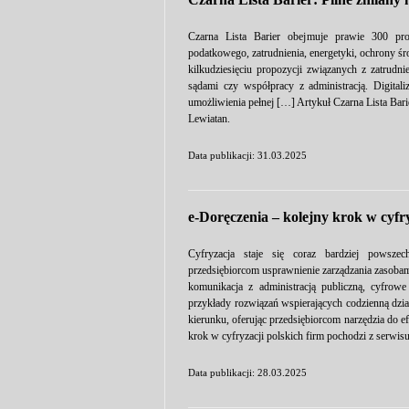
Czarna Lista Barier obejmuje prawie 300 pro
podatkowego, zatrudnienia, energetyki, ochrony ś
kilkudziesięciu propozycji związanych z zatrudn
sądami czy współpracy z administracją. Digita
umożliwienia pełnej […] Artykuł Czarna Lista Bari
Lewiatan.
Data publikacji: 31.03.2025
e-Doręczenia – kolejny krok w cyfry
Cyfryzacja staje się coraz bardziej powszec
przedsiębiorcom usprawnienie zarządzania zasobam
komunikacja z administracją publiczną, cyfro
przykłady rozwiązań wspierających codzienną dzi
kierunku, oferując przedsiębiorcom narzędzia do 
krok w cyfryzacji polskich firm pochodzi z serwis
Data publikacji: 28.03.2025