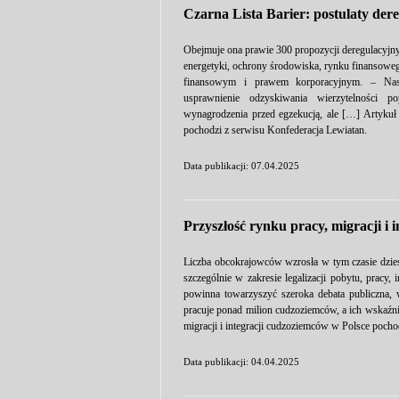
Czarna Lista Barier: postulaty der
Obejmuje ona prawie 300 propozycji deregulacyjny
energetyki, ochrony środowiska, rynku finansoweg
finansowym i prawem korporacyjnym. – Nasz
usprawnienie odzyskiwania wierzytelności po
wynagrodzenia przed egzekucją, ale […] Artykuł 
pochodzi z serwisu Konfederacja Lewiatan.
Data publikacji: 07.04.2025
Przyszłość rynku pracy, migracji i 
Liczba obcokrajowców wzrosła w tym czasie dzies
szczególnie w zakresie legalizacji pobytu, pracy
powinna towarzyszyć szeroka debata publiczna, 
pracuje ponad milion cudzoziemców, a ich wskaźni
migracji i integracji cudzoziemców w Polsce pocho
Data publikacji: 04.04.2025