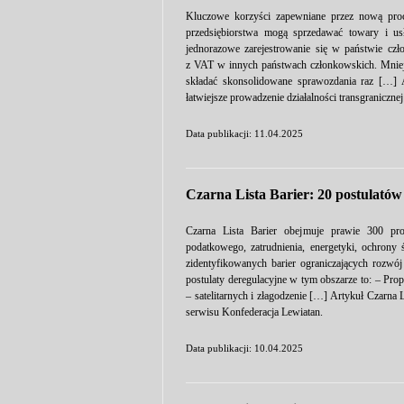
Kluczowe korzyści zapewniane przez nową pro
przedsiębiorstwa mogą sprzedawać towary i usł
jednorazowe zarejestrowanie się w państwie czł
z VAT w innych państwach członkowskich. Mnie
składać skonsolidowane sprawozdania raz […]
łatwiejsze prowadzenie działalności transgraniczne
Data publikacji: 11.04.2025
Czarna Lista Barier: 20 postulató
Czarna Lista Barier obejmuje prawie 300 pro
podatkowego, zatrudnienia, energetyki, ochrony
zidentyfikowanych barier ograniczających rozwój
postulaty deregulacyjne w tym obszarze to: – Pro
– satelitarnych i złagodzenie […] Artykuł Czarna
serwisu Konfederacja Lewiatan.
Data publikacji: 10.04.2025