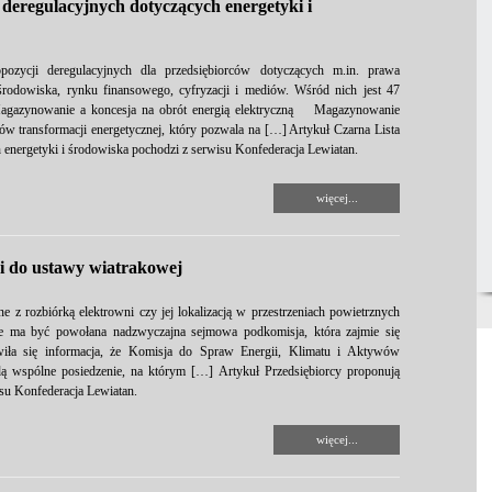
 deregulacyjnych dotyczących energetyki i
pozycji deregulacyjnych dla przedsiębiorców dotyczących m.in. prawa
 środowiska, rynku finansowego, cyfryzacji i mediów. Wśród nich jest 47
 Magazynowanie a koncesja na obrót energią elektryczną Magazynowanie
larów transformacji energetycznej, który pozwala na […] Artykuł Czarna Lista
h energetyki i środowiska pochodzi z serwisu Konfederacja Lewiatan.
więcej...
i do ustawy wiatrakowej
e z rozbiórką elektrowni czy jej lokalizacją w przestrzeniach powietrznych
ce ma być powołana nadzwyczajna sejmowa podkomisja, która zajmie się
awiła się informacja, że Komisja do Spraw Energii, Klimatu i Aktywów
ą wspólne posiedzenie, na którym […] Artykuł Przedsiębiorcy proponują
su Konfederacja Lewiatan.
więcej...