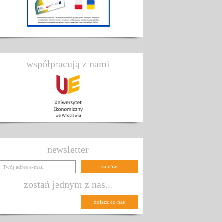
współpracują z nami
newsletter
zostań jednym z nas...