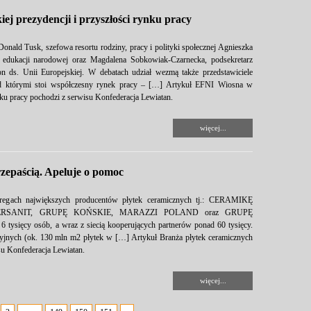
j prezydencji i przyszłości rynku pracy
nald Tusk, szefowa resortu rodziny, pracy i polityki społecznej Agnieszka
 edukacji narodowej oraz Magdalena Sobkowiak-Czarnecka, podsekretarz
n ds. Unii Europejskiej. W debatach udział wezmą także przedstawiciele
zed którymi stoi współczesny rynek pracy – […] Artykuł EFNI Wiosna w
ynku pracy pochodzi z serwisu Konfederacja Lewiatan.
więcej...
zepaścią. Apeluje o pomoc
regach największych producentów płytek ceramicznych tj.: CERAMIKĘ
RSANIT, GRUPĘ KOŃSKIE, MARAZZI POLAND oraz GRUPĘ
tysięcy osób, a wraz z siecią kooperujących partnerów ponad 60 tysięcy.
cyjnych (ok. 130 mln m2 płytek w […] Artykuł Branża płytek ceramicznych
su Konfederacja Lewiatan.
więcej...