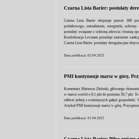
Czarna Lista Barier: postulaty der
Czarna Lista Barier obejmuje prawie 300 pro
podatkowego, zatrudnienia, energetyki, ochron
postulaty związane z ochroną zdrowia i branżą s
Konfederacja Lewiatan postuluje zniesienie sank
Czarna Lista Barier: postulaty deregulacyjne doty
Data publikacji: 02.04.2025
PMI kontynuuje marsz w górę. Przy
Komentarz Mariusza Zielonki, głównego ekonomis
w marcu wzrósł o 0,1 pkt do poziomu 50,7 pkt. To 
odbicie jednej z ważniejszych gałęzi gospodarki. 
Artykuł PMI kontynuuje marsz w górę. Przyspiesza
Data publikacji: 01.04.2025
Czarna Lista Barier: Pilne zmiany 