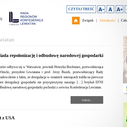
CZYTAJ TREŚĆ
Związek
|
Aktualności
|
Czł
wiatan
ada repolonizację i odbudowę narodowej gospodarki
tóre odbywa się w Warszawie, powitali Henryka Bochniarz, przewodnicząca
itucki, prezydent Lewiatana i prof. Jerzy Buzek, przewodniczący Rady
wolenie z faktu, że deregulacja w ostatnich miesiącach trafiła na pierwsze
. Bez deregulacji gospodarki nie przyspieszymy naszego […] Artykuł EFNI
odbudowę narodowej gospodarki pochodzi z serwisu Konfederacja Lewiatan.
więcej...
rt z USA