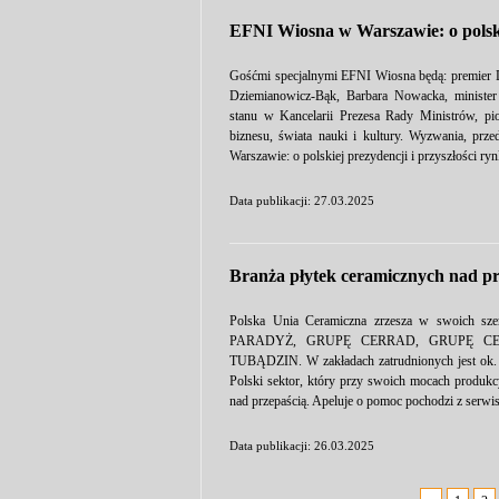
EFNI Wiosna w Warszawie: o polskie
Gośćmi specjalnymi EFNI Wiosna będą: premier Do
Dziemianowicz-Bąk, Barbara Nowacka, minister
stanu w Kancelarii Prezesa Rady Ministrów, pio
biznesu, świata nauki i kultury. Wyzwania, pr
Warszawie: o polskiej prezydencji i przyszłości r
Data publikacji: 27.03.2025
Branża płytek ceramicznych nad pr
Polska Unia Ceramiczna zrzesza w swoich sze
PARADYŻ, GRUPĘ CERRAD, GRUPĘ CE
TUBĄDZIN. W zakładach zatrudnionych jest ok. 6 
Polski sektor, który przy swoich mocach produk
nad przepaścią. Apeluje o pomoc pochodzi z serwi
Data publikacji: 26.03.2025