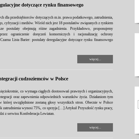
egulacyjne dotyczące rynku finansowego
ch dla przedsiębiorców dotyczących m.in. prawa podatkowego, zatrudnienia,
o, cyfryzacji i mediów. Wśród nich jest 18 postulatów związanych z rynkiem
e postulaty obejmują różne zagadnienia. Przykładowo, proponujemy
przez ograniczenie doręczeń komorniczych i racjonalizację ochrony
Czarna Lista Barier: postulaty deregulacyjne dotyczące rynku finansowego
więcej...
integracji cudzoziemców w Polsce
ięciokrotnie, co wymaga ciągłych dostosowań prawnych i organizacyjnych,
, integracji oraz zapewnienia odpowiednich warunków życia. Działaniom tym
w której uwzględnione zostaną głosy wszystkich stron. Obecnie w Polsce
k zatrudnienia wynosi 75%, co sprzyja […] Artykuł Przyszłość rynku pracy,
dzi z serwisu Konfederacja Lewiatan.
więcej...