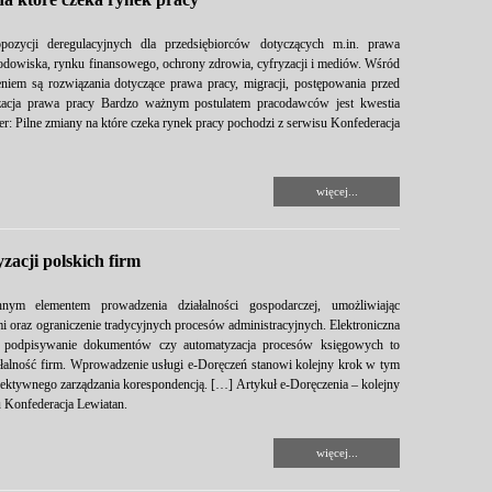
pozycji deregulacyjnych dla przedsiębiorców dotyczących m.in. prawa
rodowiska, rynku finansowego, ochrony zdrowia, cyfryzacji i mediów. Wśród
ieniem są rozwiązania dotyczące prawa pracy, migracji, postępowania przed
lizacja prawa pracy Bardzo ważnym postulatem pracodawców jest kwestia
er: Pilne zmiany na które czeka rynek pracy pochodzi z serwisu Konfederacja
więcej...
zacji polskich firm
hnym elementem prowadzenia działalności gospodarczej, umożliwiając
i oraz ograniczenie tradycyjnych procesów administracyjnych. Elektroniczna
we podpisywanie dokumentów czy automatyzacja procesów księgowych to
ałalność firm. Wprowadzenie usługi e-Doręczeń stanowi kolejny krok w tym
efektywnego zarządzania korespondencją. […] Artykuł e-Doręczenia – kolejny
u Konfederacja Lewiatan.
więcej...