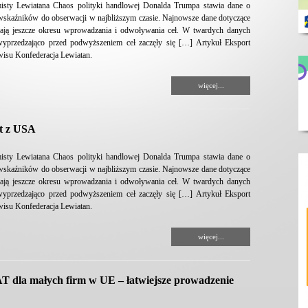
isty Lewiatana Chaos polityki handlowej Donalda Trumpa stawia dane o
wskaźników do obserwacji w najbliższym czasie. Najnowsze dane dotyczące
ają jeszcze okresu wprowadzania i odwoływania ceł. W twardych danych
wyprzedzająco przed podwyższeniem ceł zaczęły się […] Artykuł Eksport
rwisu Konfederacja Lewiatan.
więcej...
rt z USA
isty Lewiatana Chaos polityki handlowej Donalda Trumpa stawia dane o
wskaźników do obserwacji w najbliższym czasie. Najnowsze dane dotyczące
ają jeszcze okresu wprowadzania i odwoływania ceł. W twardych danych
wyprzedzająco przed podwyższeniem ceł zaczęły się […] Artykuł Eksport
rwisu Konfederacja Lewiatan.
więcej...
T dla małych firm w UE – łatwiejsze prowadzenie