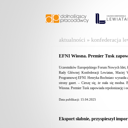
aktualności » konfederacja le
EFNI Wiosna. Premier Tusk zapowi
Uczestników Europejskiego Forum Nowych Idei, k
Rady Głównej Konfederacji Lewiatan, Maciej W
Programowej EFNI. Henryka Bochniarz wyraziła zado
strony gazet. – Cieszę się, że stała się modna
Wiosna. Premier Tusk zapowiada repolonizację i 
Data publikacji: 15.04.2025
Eksport słabnie, przyspieszył impo