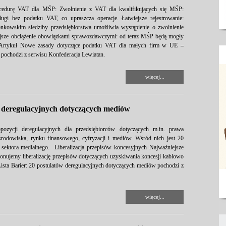
cedurę VAT dla MŚP: Zwolnienie z VAT dla kwalifikujących się MŚP:
ugi bez podatku VAT, co upraszcza operacje. Łatwiejsze rejestrowanie:
onkowskim siedziby przedsiębiorstwa umożliwia wystąpienie o zwolnienie
jsze obciążenie obowiązkami sprawozdawczymi: od teraz MŚP będą mogły
 Artykuł Nowe zasady dotyczące podatku VAT dla małych firm w UE –
j pochodzi z serwisu Konfederacja Lewiatan.
więcej...
w deregulacyjnych dotyczących mediów
pozycji deregulacyjnych dla przedsiębiorców dotyczących m.in. prawa
 środowiska, rynku finansowego, cyfryzacji i mediów. Wśród nich jest 20
 sektora medialnego. Liberalizacja przepisów koncesyjnych Najważniejsze
ponujemy liberalizację przepisów dotyczących uzyskiwania koncesji kablowo
 Lista Barier: 20 postulatów deregulacyjnych dotyczących mediów pochodzi z
więcej...