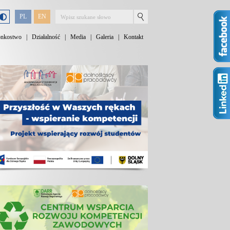
PL
EN
onkostwo
|
Działalność
|
Media
|
Galeria
|
Kontakt