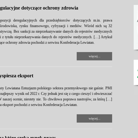
egulacyjne dotyczące ochrony zdrowia
pozycji deregulacyjnych dla przedsiębiorców dotyczących m.in. prawa
y środowiska, rynku finansowego, cyfryzacji i mediów. Wśród nich są 32
pożywczą. Bez sankcji za nieprzekazywanie danych do rejestrów medycznych
cji z tytułu nieprzekazywania danych do rejestrów medycznych. […] Artykuł
czące ochrony zdrowia pochodzi z serwisu Konfederacja Lewiatan.
więcej...
spiesza eksport
ty Lewiatana Entuzjazm polskiego sektora przemysłowego nie gaśnie. PMI
najlepszy wynik od 2022 r. Czy jednak jest się z czego cieszyć i obwieszczać
W naszej ocenie, niestety nie. To chwilowa poprawa nastrojów, za którą […]
 eksport pochodzi z serwisu Konfederacja Lewiatan.
więcej...
na które czeka rynek pracy