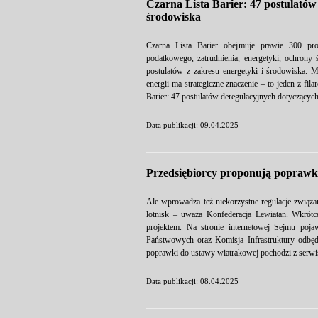
Czarna Lista Barier: 47 postulatów
środowiska
Czarna Lista Barier obejmuje prawie 300 pro
podatkowego, zatrudnienia, energetyki, ochrony
postulatów z zakresu energetyki i środowiska.
energii ma strategiczne znaczenie – to jeden z fi
Barier: 47 postulatów deregulacyjnych dotyczącyc
Data publikacji: 09.04.2025
Przedsiębiorcy proponują poprawk
Ale wprowadza też niekorzystne regulacje związan
lotnisk – uważa Konfederacja Lewiatan. Wkrót
projektem. Na stronie internetowej Sejmu poj
Państwowych oraz Komisja Infrastruktury odbęd
poprawki do ustawy wiatrakowej pochodzi z serwi
Data publikacji: 08.04.2025