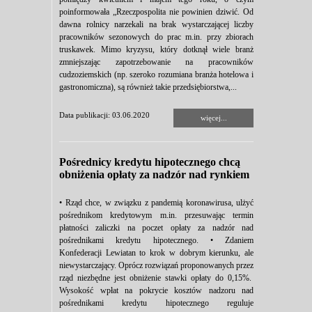
poinformowała „Rzeczpospolita nie powinien dziwić. Od
dawna rolnicy narzekali na brak wystarczającej liczby
pracowników sezonowych do prac m.in. przy zbiorach
truskawek. Mimo kryzysu, który dotknął wiele branż
zmniejszając zapotrzebowanie na pracowników
cudzoziemskich (np. szeroko rozumiana branża hotelowa i
gastronomiczna), są również takie przedsiębiorstwa,...
Data publikacji: 03.06.2020
więcej...
Pośrednicy kredytu hipotecznego chcą
obniżenia opłaty za nadzór nad rynkiem
• Rząd chce, w związku z pandemią koronawirusa, ulżyć
pośrednikom kredytowym m.in. przesuwając termin
płatności zaliczki na poczet opłaty za nadzór nad
pośrednikami kredytu hipotecznego. • Zdaniem
Konfederacji Lewiatan to krok w dobrym kierunku, ale
niewystarczający. Oprócz rozwiązań proponowanych przez
rząd niezbędne jest obniżenie stawki opłaty do 0,15%.
Wysokość wpłat na pokrycie kosztów nadzoru nad
pośrednikami kredytu hipotecznego reguluje