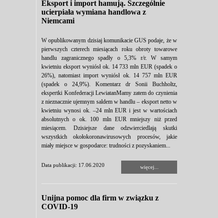
Eksport i import hamują. Szczególnie
ucierpiała wymiana handlowa z
Niemcami
W opublikowanym dzisiaj komunikacie GUS podaje, że w
pierwszych czterech miesiącach roku obroty towarowe
handlu zagranicznego spadły o 5,3% r/r. W samym
kwietniu eksport wyniósł ok. 14 733 mln EUR (spadek o
26%), natomiast import wyniósł ok. 14 757 mln EUR
(spadek o 24,9%). Komentarz dr Sonii Buchholtz,
ekspertki Konfederacji LewiatanMamy zatem do czynienia
z nieznacznie ujemnym saldem w handlu – eksport netto w
kwietniu wynosi ok. –24 mln EUR i jest w wartościach
absolutnych o ok. 100 mln EUR mniejszy niż przed
miesiącem. Dzisiejsze dane odzwierciedlają skutki
wszystkich okołokoronawirusowych procesów, jakie
miały miejsce w gospodarce: trudności z pozyskaniem...
Data publikacji: 17.06.2020
więcej...
Unijna pomoc dla firm w związku z
COVID-19