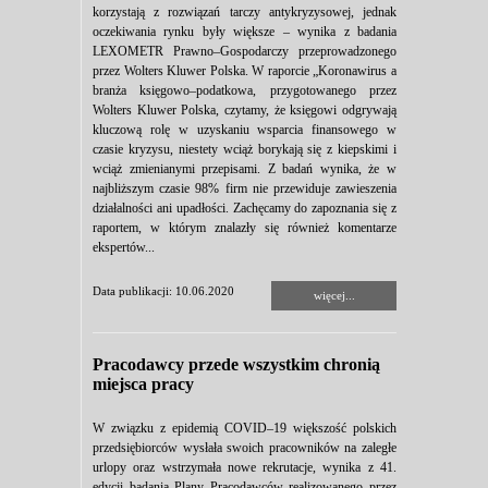
korzystają z rozwiązań tarczy antykryzysowej, jednak
oczekiwania rynku były większe – wynika z badania
LEXOMETR Prawno–Gospodarczy przeprowadzonego
przez Wolters Kluwer Polska. W raporcie „Koronawirus a
branża księgowo–podatkowa, przygotowanego przez
Wolters Kluwer Polska, czytamy, że księgowi odgrywają
kluczową rolę w uzyskaniu wsparcia finansowego w
czasie kryzysu, niestety wciąż borykają się z kiepskimi i
wciąż zmienianymi przepisami. Z badań wynika, że w
najbliższym czasie 98% firm nie przewiduje zawieszenia
działalności ani upadłości. Zachęcamy do zapoznania się z
raportem, w którym znalazły się również komentarze
ekspertów...
Data publikacji: 10.06.2020
więcej...
Pracodawcy przede wszystkim chronią
miejsca pracy
W związku z epidemią COVID–19 większość polskich
przedsiębiorców wysłała swoich pracowników na zaległe
urlopy oraz wstrzymała nowe rekrutacje, wynika z 41.
edycji badania Plany Pracodawców realizowanego przez