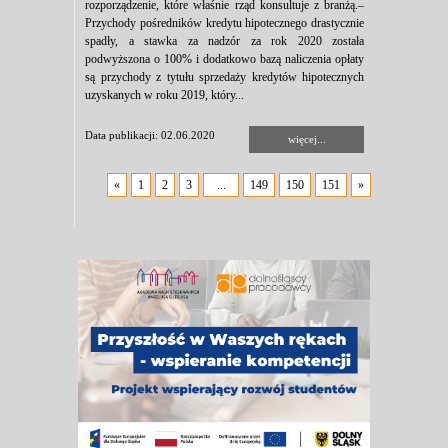
rozporządzenie, które właśnie rząd konsultuje z branżą.–
Przychody pośredników kredytu hipotecznego drastycznie
spadły, a stawka za nadzór za rok 2020 została
podwyższona o 100% i dodatkowo bazą naliczenia opłaty
są przychody z tytułu sprzedaży kredytów hipotecznych
uzyskanych w roku 2019, który...
Data publikacji: 02.06.2020
więcej...
«
1
2
3
...
149
150
151
»