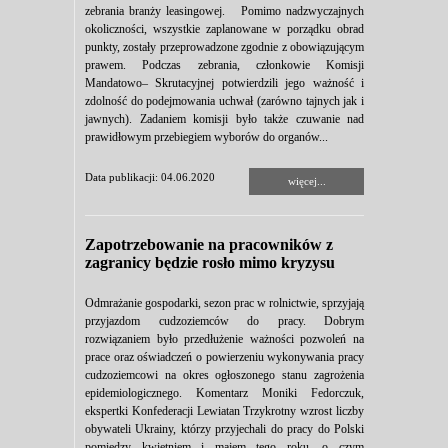
zebrania branży leasingowej. Pomimo nadzwyczajnych
okoliczności, wszystkie zaplanowane w porządku obrad
punkty, zostały przeprowadzone zgodnie z obowiązującym
prawem. Podczas zebrania, członkowie Komisji
Mandatowo– Skrutacyjnej potwierdzili jego ważność i
zdolność do podejmowania uchwał (zarówno tajnych jak i
jawnych). Zadaniem komisji było także czuwanie nad
prawidłowym przebiegiem wyborów do organów...
Data publikacji: 04.06.2020
więcej...
Zapotrzebowanie na pracowników z
zagranicy będzie rosło mimo kryzysu
Odmrażanie gospodarki, sezon prac w rolnictwie, sprzyjają
przyjazdom cudzoziemców do pracy. Dobrym
rozwiązaniem było przedłużenie ważności pozwoleń na
prace oraz oświadczeń o powierzeniu wykonywania pracy
cudzoziemcowi na okres ogłoszonego stanu zagrożenia
epidemiologicznego. Komentarz Moniki Fedorczuk,
ekspertki Konfederacji Lewiatan Trzykrotny wzrost liczby
obywateli Ukrainy, którzy przyjechali do pracy do Polski
pomiędzy kwietniem i majem tego roku, o czym