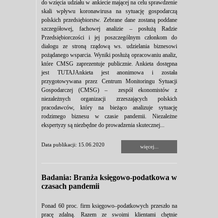
do wzięcia udziału w ankiecie mającej na celu sprawdzenie
skali wpływu koronawirusa na sytuację gospodarczą
polskich przedsiębiorstw. Zebrane dane zostaną poddane
szczegółowej, fachowej analizie – posłużą Radzie
Przedsiębiorczości i jej poszczególnym członkom do
dialogu ze stroną rządową ws. udzielania biznesowi
pożądanego wsparcia. Wyniki posłużą opracowaniu analiz,
które CMSG zaprezentuje publicznie. Ankieta dostępna
jest TUTAJAnkieta jest anonimowa i została
przygotowywana przez Centrum Monitoringu Sytuacji
Gospodarczej (CMSG) – zespół ekonomistów z
niezależnych organizacji zrzeszających polskich
pracodawców, który na bieżąco analizuje sytuację
rodzimego biznesu w czasie pandemii. Niezależne
ekspertyzy są niezbędne do prowadzenia skutecznej...
Data publikacji: 15.06.2020
więcej...
Badania: Branża księgowo-podatkowa w
czasach pandemii
Ponad 60 proc. firm księgowo–podatkowych przeszło na
pracę zdalną. Razem ze swoimi klientami chętnie