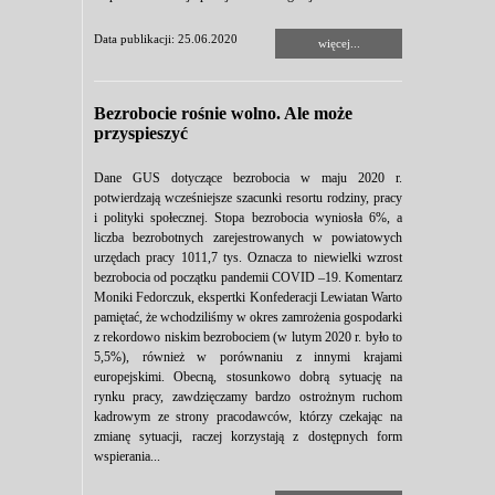
Data publikacji: 25.06.2020
więcej...
Bezrobocie rośnie wolno. Ale może
przyspieszyć
Dane GUS dotyczące bezrobocia w maju 2020 r.
potwierdzają wcześniejsze szacunki resortu rodziny, pracy
i polityki społecznej. Stopa bezrobocia wyniosła 6%, a
liczba bezrobotnych zarejestrowanych w powiatowych
urzędach pracy 1011,7 tys. Oznacza to niewielki wzrost
bezrobocia od początku pandemii COVID –19. Komentarz
Moniki Fedorczuk, ekspertki Konfederacji Lewiatan Warto
pamiętać, że wchodziliśmy w okres zamrożenia gospodarki
z rekordowo niskim bezrobociem (w lutym 2020 r. było to
5,5%), również w porównaniu z innymi krajami
europejskimi. Obecną, stosunkowo dobrą sytuację na
rynku pracy, zawdzięczamy bardzo ostrożnym ruchom
kadrowym ze strony pracodawców, którzy czekając na
zmianę sytuacji, raczej korzystają z dostępnych form
wspierania...