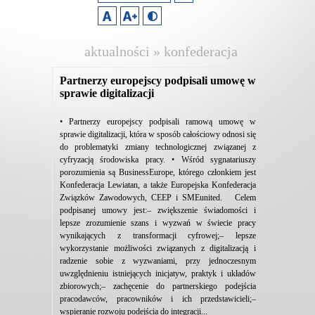
aktualności » konfederacja
lewiatan
Partnerzy europejscy podpisali umowę w
sprawie digitalizacji
• Partnerzy europejscy podpisali ramową umowę w
sprawie digitalizacji, która w sposób całościowy odnosi się
do problematyki zmiany technologicznej związanej z
cyfryzacją środowiska pracy. • Wśród sygnatariuszy
porozumienia są BusinessEurope, którego członkiem jest
Konfederacja Lewiatan, a także Europejska Konfederacja
Związków Zawodowych, CEEP i SMEunited. Celem
podpisanej umowy jest:– zwiększenie świadomości i
lepsze zrozumienie szans i wyzwań w świecie pracy
wynikających z transformacji cyfrowej;– lepsze
wykorzystanie możliwości związanych z digitalizacją i
radzenie sobie z wyzwaniami, przy jednoczesnym
uwzględnieniu istniejących inicjatyw, praktyk i układów
zbiorowych;– zachęcenie do partnerskiego podejścia
pracodawców, pracowników i ich przedstawicieli;–
wspieranie rozwoju podejścia do integracji...