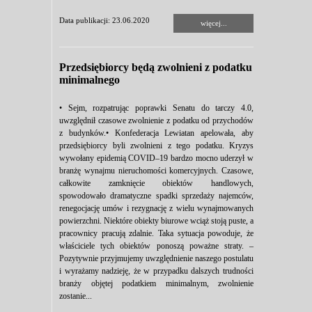
Data publikacji: 23.06.2020
więcej...
Przedsiębiorcy będą zwolnieni z podatku
minimalnego
• Sejm, rozpatrując poprawki Senatu do tarczy 4.0,
uwzględnił czasowe zwolnienie z podatku od przychodów
z budynków.• Konfederacja Lewiatan apelowała, aby
przedsiębiorcy byli zwolnieni z tego podatku. Kryzys
wywołany epidemią COVID–19 bardzo mocno uderzył w
branżę wynajmu nieruchomości komercyjnych. Czasowe,
całkowite zamknięcie obiektów handlowych,
spowodowało dramatyczne spadki sprzedaży najemców,
renegocjację umów i rezygnację z wielu wynajmowanych
powierzchni. Niektóre obiekty biurowe wciąż stoją puste, a
pracownicy pracują zdalnie. Taka sytuacja powoduje, że
właściciele tych obiektów ponoszą poważne straty. –
Pozytywnie przyjmujemy uwzględnienie naszego postulatu
i wyrażamy nadzieję, że w przypadku dalszych trudności
branży objętej podatkiem minimalnym, zwolnienie
zostanie...