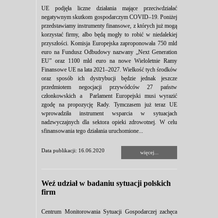
UE podjęła liczne działania mające przeciwdziałać
negatywnym skutkom gospodarczym COVID–19. Poniżej
przedstawiamy instrumenty finansowe, z których już mogą
korzystać firmy, albo będą mogły to robić w niedalekiej
przyszłości. Komisja Europejska zaproponowała 750 mld
euro na Fundusz Odbudowy nazwany „Next Generation
EU” oraz 1100 mld euro na nowe Wieloletnie Ramy
Finansowe UE na lata 2021–2027. Wielkość tych środków
oraz sposób ich dystrybucji będzie jednak jeszcze
przedmiotem negocjacji przywódców 27 państw
członkowskich a Parlament Europejski musi wyrazić
zgodę na propozycję Rady. Tymczasem już teraz UE
wprowadziła instrument wsparcia w sytuacjach
nadzwyczajnych dla sektora opieki zdrowotnej. W celu
sfinansowania tego działania uruchomione...
Data publikacji: 16.06.2020
więcej...
Weź udział w badaniu sytuacji polskich
firm
Centrum Monitorowania Sytuacji Gospodarczej zachęca