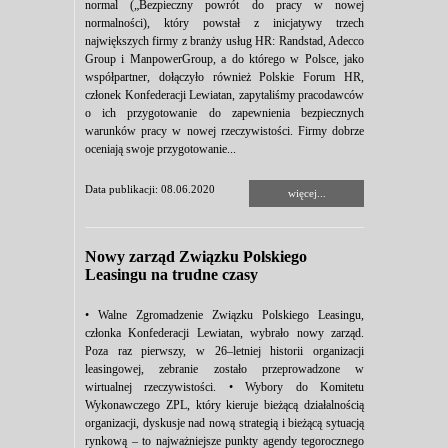
normal („Bezpieczny powrót do pracy w nowej
normalności), który powstał z inicjatywy trzech
największych firmy z branży usług HR: Randstad, Adecco
Group i ManpowerGroup, a do którego w Polsce, jako
współpartner, dołączyło również Polskie Forum HR,
członek Konfederacji Lewiatan, zapytaliśmy pracodawców
o ich przygotowanie do zapewnienia bezpiecznych
warunków pracy w nowej rzeczywistości. Firmy dobrze
oceniają swoje przygotowanie...
Data publikacji: 08.06.2020
więcej...
Nowy zarząd Związku Polskiego
Leasingu na trudne czasy
• Walne Zgromadzenie Związku Polskiego Leasingu,
członka Konfederacji Lewiatan, wybrało nowy zarząd.
Poza raz pierwszy, w 26–letniej historii organizacji
leasingowej, zebranie zostało przeprowadzone w
wirtualnej rzeczywistości. • Wybory do Komitetu
Wykonawczego ZPL, który kieruje bieżącą działalnością
organizacji, dyskusje nad nową strategią i bieżącą sytuacją
rynkową – to najważniejsze punkty agendy tegorocznego