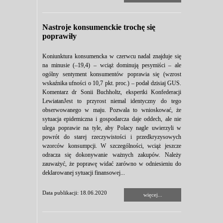
Nastroje konsumenckie trochę się
poprawiły
Koniunktura konsumencka w czerwcu nadal znajduje się
na minusie (–19,4) – wciąż dominują pesymiści – ale
ogólny sentyment konsumentów poprawia się (wzrost
wskaźnika ufności o 10,7 pkt. proc.) – podał dzisiaj GUS.
Komentarz dr Sonii Buchholtz, ekspertki Konfederacji
LewiatanJest to przyrost niemal identyczny do tego
obserwowanego w maju. Pozwala to wnioskować, że
sytuacja epidemiczna i gospodarcza daje oddech, ale nie
ulega poprawie na tyle, aby Polacy nagle uwierzyli w
powrót do starej rzeczywistości i przedkryzysowych
wzorców konsumpcji. W szczególności, wciąż jeszcze
odracza się dokonywanie ważnych zakupów. Należy
zauważyć, że poprawę widać zarówno w odniesieniu do
deklarowanej sytuacji finansowej...
Data publikacji: 18.06.2020
więcej...