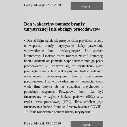
Data publikacji: 22.06.2020
więcej...
Bon wakacyjny pomoże branży
turystycznej i nie obciąży pracodawców
• Dzisiaj Sejm zajmie się prezydenckim projektem ustawy
o wsparciu branży turystycznej, który przewiduje
wprowadzenie bonu wakacyjnego.• Po apelach
Konfederacji Lewiatan resort rozwoju zmienił koncepcję
bonu i odstąpił od pomysłu współfinansowania go przez
pracodawców. – Cieszymy się, że wysłuchano głosu
przedsiębiorców i bon wakacyjny nie będzie kolejnym
obciążeniem zwiększającym koszty zatrudnienia
pracowników. I to wprowadzanym w momencie, kiedy
wiele firm boryka się ze spadkiem przychodów i
potrzebuje wsparcia. Początkowo bon miał być
finansowany w części z budżetu państwa (90%), a w
części przez pracodawcę (10%). Teraz źródłem jego
finansowania będzie Fundusz Przeciwdziałania COVID–
19. Takie rozwiązanie pomoże branży turystycznej...
Data publikacji: 19.06.2020
więcej...