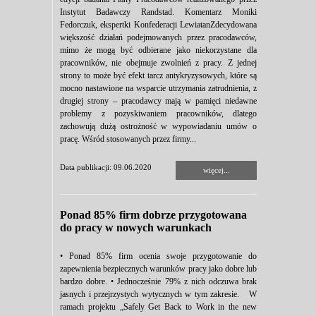
Instytut Badawczy Randstad. Komentarz Moniki
Fedorczuk, ekspertki Konfederacji LewiatanZdecydowana
większość działań podejmowanych przez pracodawców,
mimo że mogą być odbierane jako niekorzystane dla
pracowników, nie obejmuje zwolnień z pracy. Z jednej
strony to może być efekt tarcz antykryzysowych, które są
mocno nastawione na wsparcie utrzymania zatrudnienia, z
drugiej strony – pracodawcy mają w pamięci niedawne
problemy z pozyskiwaniem pracowników, dlatego
zachowują dużą ostrożność w wypowiadaniu umów o
pracę. Wśród stosowanych przez firmy...
Data publikacji: 09.06.2020
więcej...
Ponad 85% firm dobrze przygotowana
do pracy w nowych warunkach
• Ponad 85% firm ocenia swoje przygotowanie do
zapewnienia bezpiecznych warunków pracy jako dobre lub
bardzo dobre. • Jednocześnie 79% z nich odczuwa brak
jasnych i przejrzystych wytycznych w tym zakresie. W
ramach projektu „Safely Get Back to Work in the new