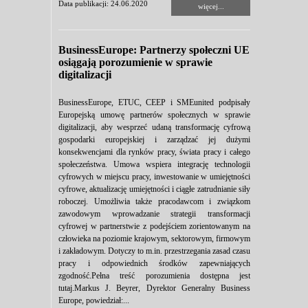
Data publikacji: 24.06.2020
więcej...
BusinessEurope: Partnerzy społeczni UE
osiągają porozumienie w sprawie
digitalizacji
BusinessEurope, ETUC, CEEP i SMEunited podpisały
Europejską umowę partnerów społecznych w sprawie
digitalizacji, aby wesprzeć udaną transformację cyfrową
gospodarki europejskiej i zarządzać jej dużymi
konsekwencjami dla rynków pracy, świata pracy i całego
społeczeństwa. Umowa wspiera integrację technologii
cyfrowych w miejscu pracy, inwestowanie w umiejętności
cyfrowe, aktualizację umiejętności i ciągłe zatrudnianie siły
roboczej. Umożliwia także pracodawcom i związkom
zawodowym wprowadzanie strategii transformacji
cyfrowej w partnerstwie z podejściem zorientowanym na
człowieka na poziomie krajowym, sektorowym, firmowym
i zakładowym. Dotyczy to m.in. przestrzegania zasad czasu
pracy i odpowiednich środków zapewniających
zgodność.Pełna treść porozumienia dostępna jest
tutaj.Markus J. Beyrer, Dyrektor Generalny Business
Europe, powiedział:...