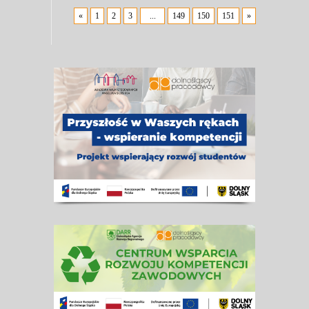
«
1
2
3
...
149
150
151
»