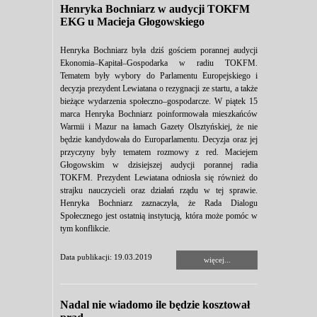
Henryka Bochniarz w audycji TOKFM
EKG u Macieja Głogowskiego
Henryka Bochniarz była dziś gościem porannej audycji
Ekonomia–Kapitał–Gospodarka w radiu TOKFM.
Tematem były wybory do Parlamentu Europejskiego i
decyzja prezydent Lewiatana o rezygnacji ze startu, a także
bieżące wydarzenia społeczno–gospodarcze. W piątek 15
marca Henryka Bochniarz poinformowała mieszkańców
Warmii i Mazur na łamach Gazety Olsztyńskiej, że nie
będzie kandydowała do Europarlamentu. Decyzja oraz jej
przyczyny były tematem rozmowy z red. Maciejem
Głogowskim w dzisiejszej audycji porannej radia
TOKFM. Prezydent Lewiatana odniosła się również do
strajku nauczycieli oraz działań rządu w tej sprawie.
Henryka Bochniarz zaznaczyła, że Rada Dialogu
Społecznego jest ostatnią instytucją, która może pomóc w
tym konflikcie.
Data publikacji: 19.03.2019
więcej...
Nadal nie wiadomo ile będzie kosztował