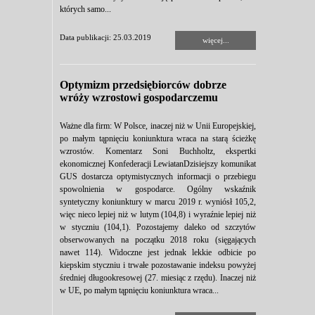
których samo...
Data publikacji: 25.03.2019
więcej...
Optymizm przedsiębiorców dobrze
wróży wzrostowi gospodarczemu
Ważne dla firm: W Polsce, inaczej niż w Unii Europejskiej,
po małym tąpnięciu koniunktura wraca na starą ścieżkę
wzrostów. Komentarz Soni Buchholtz, ekspertki
ekonomicznej Konfederacji LewiatanDzisiejszy komunikat
GUS dostarcza optymistycznych informacji o przebiegu
spowolnienia w gospodarce. Ogólny wskaźnik
syntetyczny koniunktury w marcu 2019 r. wyniósł 105,2,
więc nieco lepiej niż w lutym (104,8) i wyraźnie lepiej niż
w styczniu (104,1). Pozostajemy daleko od szczytów
obserwowanych na początku 2018 roku (sięgających
nawet 114). Widoczne jest jednak lekkie odbicie po
kiepskim styczniu i trwałe pozostawanie indeksu powyżej
średniej długookresowej (27. miesiąc z rzędu). Inaczej niż
w UE, po małym tąpnięciu koniunktura wraca...