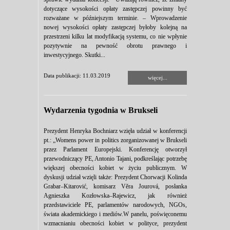
dotyczące wysokości opłaty zastępczej powinny być
rozważane w późniejszym terminie. – Wprowadzenie
nowej wysokości opłaty zastępczej byłoby kolejną na
przestrzeni kilku lat modyfikacją systemu, co nie wpłynie
pozytywnie na pewność obrotu prawnego i
inwestycyjnego. Skutki...
Data publikacji: 11.03.2019
więcej...
Wydarzenia tygodnia w Brukseli
Prezydent Henryka Bochniarz wzięła udział w konferencji
pt.: „Womens power in politics zorganizowanej w Brukseli
przez Parlament Europejski. Konferencję otworzył
przewodniczący PE, Antonio Tajani, podkreślając potrzebę
większej obecności kobiet w życiu publicznym. W
dyskusji udział wzięli także: Prezydent Chorwacji Kolinda
Grabar–Kitarović, komisarz Věra Jourová, posłanka
Agnieszka Kozłowska–Rajewicz, jak również
przedstawiciele PE, parlamentów narodowych, NGOs,
świata akademickiego i mediów.W panelu, poświęconemu
wzmacnianiu obecności kobiet w polityce, prezydent