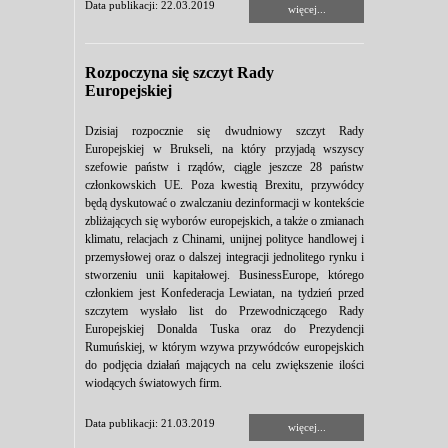
Data publikacji: 22.03.2019
więcej...
Rozpoczyna się szczyt Rady
Europejskiej
Dzisiaj rozpocznie się dwudniowy szczyt Rady
Europejskiej w Brukseli, na który przyjadą wszyscy
szefowie państw i rządów, ciągle jeszcze 28 państw
członkowskich UE. Poza kwestią Brexitu, przywódcy
będą dyskutować o zwalczaniu dezinformacji w kontekście
zbliżających się wyborów europejskich, a także o zmianach
klimatu, relacjach z Chinami, unijnej polityce handlowej i
przemysłowej oraz o dalszej integracji jednolitego rynku i
stworzeniu unii kapitałowej. BusinessEurope, którego
członkiem jest Konfederacja Lewiatan, na tydzień przed
szczytem wysłało list do Przewodniczącego Rady
Europejskiej Donalda Tuska oraz do Prezydencji
Rumuńskiej, w którym wzywa przywódców europejskich
do podjęcia działań mających na celu zwiększenie ilości
wiodących światowych firm.
Data publikacji: 21.03.2019
więcej...