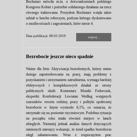
Bochniarz mówiła m.in. o doświadczeniach polskiego
Kongresu Kobiet i potrzebie solidarnego działania na rzecz
równego traktowania. Prezydent Bochniarz wzięła także
udział w lunchu roboczym, podczas którego dyskutowano
o możliwościach i zagrożeniach, które niesie 4.
Data publikacji: 08.03.2019
więcej...
Bezrobocie jeszcze nieco spadnie
Ważne dla firm: Aktywizacja bezrobotnych, którzy mimo
dużego zapotrzebowania na pracę, mają problemy z
pozyskaniem i utrzymaniem zatrudnienia, wymaga bardziej
efektywnych i kompleksowych działań ze strony
publicznych służb. Komentarz Moniki Fedorczuk,
ekspertki Konfederacji Lewiatan Według wstępnych
szacunków resortu rodziny, pracy i polityki społecznej
bezrobocie w lutym wyniosło 6,1%, co oznacza, że
utrzymało się na poziomie styczniowym. Podobna sytuacja
na początku roku miała również miejsce w latach
ubiegłych. Niemniej jednak analiza danych dotyczących
minionych miesięcy wskazuje, że trend spadku bezrobocia
uległ zahamowaniu. Wraz z rozpoczęciem prac