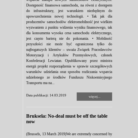
Dostępność finansowa samochodu, na równi z dostępem
do infrastruktury, jest warunkiem niezbędnym do
upowszechnienia nowej technologii. • Tak jak dla
producentów samochodów elektromobilność jest wielkim
wyzwaniem z punktu widzenia wyniku finansowego, tak
dla konsumenta wysoka cena samochodu elektrycznego,
jest często barierą nie do pokonania. • Mobilność
przyszłości nie może być ograniczona tylko do
najbogatszych klientów – uważa Związek Pracodawców
Motoryzacji i Artykułów Przemysłowych, członek
Konfederacji Lewiatan. Opublikowany przez ministra
energii projekt rozporządzenia w sprawie szczegółowych
warunków udzielania oraz sposobu rozliczania wsparcia
udzielonego ze środków Funduszu Niskoemisyjnego
Transportu ma na...
Data publikacji: 14.03.2019
więcej...
Bruksela: No-deal must be off the table
now
(Brussels, 13 March 2019)We are extremely concerned by