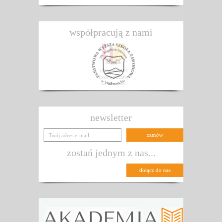
współpracują z nami
newsletter
zostań jednym z nas...