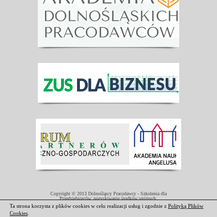
Copyright © 2013 Dolnośląscy Pracodawcy - Szkolenia dla
Przedsiębiorców, pozyskiwanie środków unijnych.
Projekt współfinansowany przez Unię Europejską w ramach Europejskiego
Ta strona korzysta z plików cookies w celu realizacji usług i zgodnie z
Polityką Plików
Funduszu Społecznego.
Cookies
.
Darmowe domeny i hosting
|
Strony internetowe Świdnica