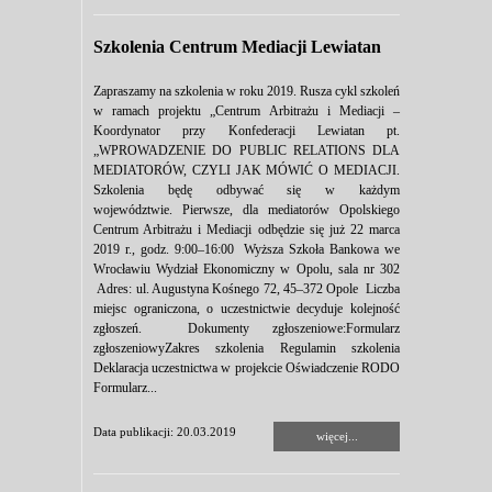
Szkolenia Centrum Mediacji Lewiatan
Zapraszamy na szkolenia w roku 2019. Rusza cykl szkoleń
w ramach projektu „Centrum Arbitrażu i Mediacji –
Koordynator przy Konfederacji Lewiatan pt.
„WPROWADZENIE DO PUBLIC RELATIONS DLA
MEDIATORÓW, CZYLI JAK MÓWIĆ O MEDIACJI.
Szkolenia będę odbywać się w każdym
województwie. Pierwsze, dla mediatorów Opolskiego
Centrum Arbitrażu i Mediacji odbędzie się już 22 marca
2019 r., godz. 9:00–16:00 Wyższa Szkoła Bankowa we
Wrocławiu Wydział Ekonomiczny w Opolu, sala nr 302
Adres: ul. Augustyna Kośnego 72, 45–372 Opole Liczba
miejsc ograniczona, o uczestnictwie decyduje kolejność
zgłoszeń. Dokumenty zgłoszeniowe:Formularz
zgłoszeniowyZakres szkolenia Regulamin szkolenia
Deklaracja uczestnictwa w projekcie Oświadczenie RODO
Formularz...
Data publikacji: 20.03.2019
więcej...