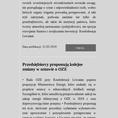
swoich wcześniejszych oświadczeniach zwracała uwagę,
nie przesądzając o winie i odpowiedzialności osób, wobec
których organy ścigania prowadzą postępowanie, iż taki
tryb zatrzymań, podważa zaufanie nie tylko do
przedsiębiorców, ale także do instytucji państwa, które
tworzy atmosferę zastraszania i podejrzliwości, nie sprzyja
rozwijaniu biznesu i zwiększaniu inwestycji. Konfederacja
Lewiatan
Data publikacji: 12.03.2019
więcej...
Przedsiębiorcy proponują kolejne
zmiany w ustawie o OZE
• Rada OZE przy Konfederacji Lewiatan popiera
propozycje Ministerstwa Energii, które znalazły się w
projekcie ustawy o odnawialnych źródłach energii.
Szczególnie te, które umożliwią przeprowadzenie aukcji na
zakup energii elektrycznej z OZE w 2019 r. oraz
doprecyzowują różne przepisy. • Przedsiębiorcy proponują
też m.in. skrócenie procedury wyłaniania wykonawców
oraz uproszczenie i przyspieszenie postępowania w
sprawie wydania koncesji. • Uważają również, że zmiany