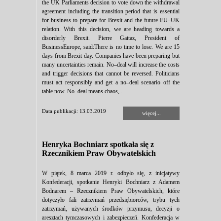
the UK Parliaments decision to vote down the withdrawal
agreement including the transition period that is essential
for business to prepare for Brexit and the future EU–UK
relation. With this decision, we are heading towards a
disorderly Brexit. Pierre Gattaz, President of
BusinessEurope, said:There is no time to lose. We are 15
days from Brexit day. Companies have been preparing but
many uncertainties remain. No–deal will increase the costs
and trigger decisions that cannot be reversed. Politicians
must act responsibly and get a no–deal scenario off the
table now. No–deal means chaos,...
Data publikacji: 13.03.2019
więcej...
Henryka Bochniarz spotkała się z
Rzecznikiem Praw Obywatelskich
W piątek, 8 marca 2019 r. odbyło się, z inicjatywy
Konfederacji, spotkanie Henryki Bochniarz z Adamem
Bodnarem – Rzecznikiem Praw Obywatelskich, które
dotyczyło fali zatrzymań przedsiębiorców, trybu tych
zatrzymań, używanych środków przymusu, decyzji o
aresztach tymczasowych i zabezpieczeń. Konfederacja w