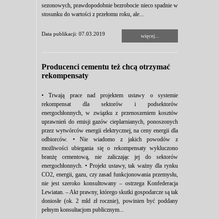
sezonowych, prawdopodobnie bezrobocie nieco spadnie w
stosunku do wartości z przełomu roku, ale...
Data publikacji: 07.03.2019
więcej...
Producenci cementu też chcą otrzymać
rekompensaty
• Trwają prace nad projektem ustawy o systemie
rekompensat dla sektorów i podsektorów
energochłonnych, w związku z przenoszeniem kosztów
uprawnień do emisji gazów cieplarnianych, ponoszonych
przez wytwórców energii elektrycznej, na ceny energii dla
odbiorców. • Nie wiadomo z jakich powodów z
możliwości ubiegania się o rekompensaty wykluczono
branżę cementową, nie zaliczając jej do sektorów
energochłonnych. • Projekt ustawy, tak ważny dla rynku
CO2, energii, gazu, czy zasad funkcjonowania przemysłu,
nie jest szeroko konsultowany – ostrzega Konfederacja
Lewiatan. – Akt prawny, którego skutki gospodarcze są tak
doniosłe (ok. 2 mld zł rocznie), powinien być poddany
pełnym konsultacjom publicznym...