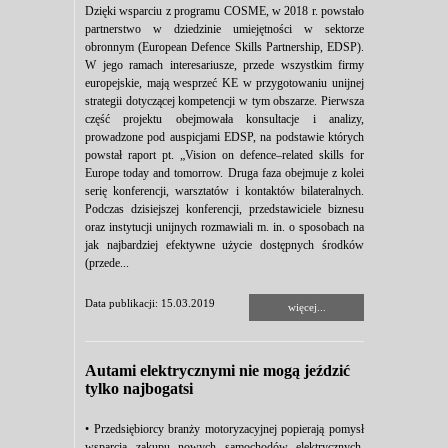
Dzięki wsparciu z programu COSME, w 2018 r. powstało
partnerstwo w dziedzinie umiejętności w sektorze
obronnym (European Defence Skills Partnership, EDSP).
W jego ramach interesariusze, przede wszystkim firmy
europejskie, mają wesprzeć KE w przygotowaniu unijnej
strategii dotyczącej kompetencji w tym obszarze. Pierwsza
część projektu obejmowała konsultacje i analizy,
prowadzone pod auspicjami EDSP, na podstawie których
powstał raport pt. „Vision on defence–related skills for
Europe today and tomorrow. Druga faza obejmuje z kolei
serię konferencji, warsztatów i kontaktów bilateralnych.
Podczas dzisiejszej konferencji, przedstawiciele biznesu
oraz instytucji unijnych rozmawiali m. in. o sposobach na
jak najbardziej efektywne użycie dostępnych środków
(przede...
Data publikacji: 15.03.2019
więcej...
Autami elektrycznymi nie mogą jeździć
tylko najbogatsi
• Przedsiębiorcy branży motoryzacyjnej popierają pomysł
wsparcia zakupu nowych samochodów elektrycznych.