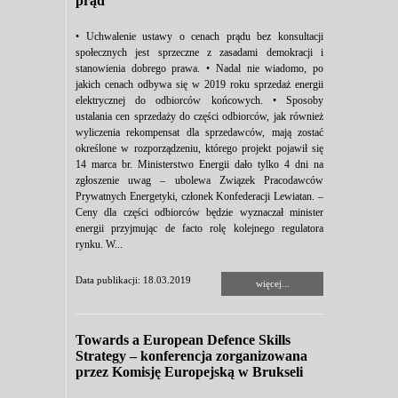
prąd
• Uchwalenie ustawy o cenach prądu bez konsultacji
społecznych jest sprzeczne z zasadami demokracji i
stanowienia dobrego prawa. • Nadal nie wiadomo, po
jakich cenach odbywa się w 2019 roku sprzedaż energii
elektrycznej do odbiorców końcowych. • Sposoby
ustalania cen sprzedaży do części odbiorców, jak również
wyliczenia rekompensat dla sprzedawców, mają zostać
określone w rozporządzeniu, którego projekt pojawił się
14 marca br. Ministerstwo Energii dało tylko 4 dni na
zgłoszenie uwag – ubolewa Związek Pracodawców
Prywatnych Energetyki, członek Konfederacji Lewiatan. –
Ceny dla części odbiorców będzie wyznaczał minister
energii przyjmując de facto rolę kolejnego regulatora
rynku. W...
Data publikacji: 18.03.2019
więcej...
Towards a European Defence Skills
Strategy – konferencja zorganizowana
przez Komisję Europejską w Brukseli