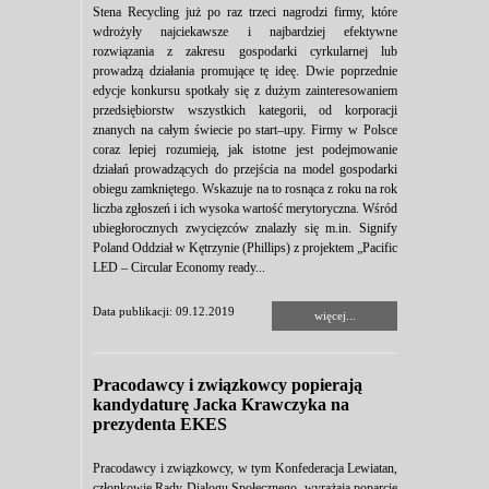
Stena Recycling już po raz trzeci nagrodzi firmy, które
wdrożyły najciekawsze i najbardziej efektywne
rozwiązania z zakresu gospodarki cyrkularnej lub
prowadzą działania promujące tę ideę. Dwie poprzednie
edycje konkursu spotkały się z dużym zainteresowaniem
przedsiębiorstw wszystkich kategorii, od korporacji
znanych na całym świecie po start–upy. Firmy w Polsce
coraz lepiej rozumieją, jak istotne jest podejmowanie
działań prowadzących do przejścia na model gospodarki
obiegu zamkniętego. Wskazuje na to rosnąca z roku na rok
liczba zgłoszeń i ich wysoka wartość merytoryczna. Wśród
ubiegłorocznych zwycięzców znalazły się m.in. Signify
Poland Oddział w Kętrzynie (Phillips) z projektem „Pacific
LED – Circular Economy ready...
Data publikacji: 09.12.2019
więcej...
Pracodawcy i związkowcy popierają
kandydaturę Jacka Krawczyka na
prezydenta EKES
Pracodawcy i związkowcy, w tym Konfederacja Lewiatan,
członkowie Rady Dialogu Społecznego, wyrażają poparcie