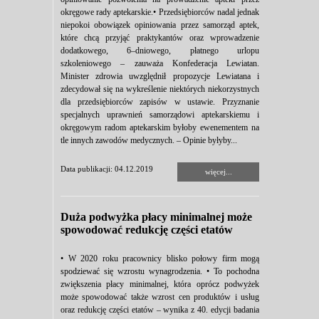
okręgowe rady aptekarskie.• Przedsiębiorców nadal jednak
niepokoi obowiązek opiniowania przez samorząd aptek,
które chcą przyjąć praktykantów oraz wprowadzenie
dodatkowego, 6–dniowego, płatnego urlopu
szkoleniowego – zauważa Konfederacja Lewiatan.
Minister zdrowia uwzględnił propozycje Lewiatana i
zdecydował się na wykreślenie niektórych niekorzystnych
dla przedsiębiorców zapisów w ustawie. Przyznanie
specjalnych uprawnień samorządowi aptekarskiemu i
okręgowym radom aptekarskim byłoby ewenementem na
tle innych zawodów medycznych. – Opinie byłyby...
Data publikacji: 04.12.2019
więcej...
Duża podwyżka płacy minimalnej może
spowodować redukcję części etatów
• W 2020 roku pracownicy blisko połowy firm mogą
spodziewać się wzrostu wynagrodzenia. • To pochodna
zwiększenia płacy minimalnej, która oprócz podwyżek
może spowodować także wzrost cen produktów i usług
oraz redukcję części etatów – wynika z 40. edycji badania