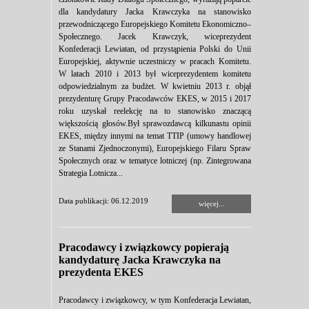
dla kandydatury Jacka Krawczyka na stanowisko
przewodniczącego Europejskiego Komitetu Ekonomiczno–
Społecznego. Jacek Krawczyk, wiceprezydent
Konfederacji Lewiatan, od przystąpienia Polski do Unii
Europejskiej, aktywnie uczestniczy w pracach Komitetu.
W latach 2010 i 2013 był wiceprezydentem komitetu
odpowiedzialnym za budżet. W kwietniu 2013 r. objął
prezydenturę Grupy Pracodawców EKES, w 2015 i 2017
roku uzyskał reelekcję na to stanowisko znaczącą
większością głosów.Był sprawozdawcą kilkunastu opinii
EKES, między innymi na temat TTIP (umowy handlowej
ze Stanami Zjednoczonymi), Europejskiego Filaru Spraw
Społecznych oraz w tematyce lotniczej (np. Zintegrowana
Strategia Lotnicza...
Data publikacji: 06.12.2019
więcej...
Pracodawcy i związkowcy popierają
kandydaturę Jacka Krawczyka na
prezydenta EKES
Pracodawcy i związkowcy, w tym Konfederacja Lewiatan,