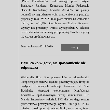
„Plany Pracodawców realizowanego przez Instytut
Badawczy Randstad. Komentarz Moniki Fedorczuk,
ekspertki Konfederacji Lewiatan Aż 48% firm planuje
podnieść wynagrodzenie swoim pracownikom na początku
przyszłego roku. W 2020 roku płaca minimalna wzrośnie o
350 zł, czyli o 15,6%. Obecnie wynosi 2250 zł. To wzrost
wyższy niż przeciętny wzrost wynagrodzeń w sektorze
przedsiębiorstw zatrudniających powyżej 9 osób i wyższy
niż wzrost produktywności...
Data publikacji: 03.12.2019
więcej...
PMI lekko w górę, ale spowolnienie nie
odpuszcza
Ważne dla firm: Brak pracowników o odpowiednich
kompetencjach stanowi czynnik powstrzymujący firmy od
nagłych i znaczących redukcji. Komentarz dr Soni
Buchholtz, ekspertki ekonomicznej Konfederacji
LewiatanW opublikowanym dzisiaj komunikacie IHS
Markit, listopadowy wskaźnik PMI dla polskiego sektora
przetwórstwa przemysłowego wyniósł 46,7 pkt. To 13.
miesiąc z rzędu poniżej pułapu 50 pkt, co oznacza, że od