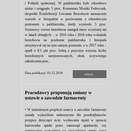
i Polityki społecznej. W październiku było rekordowo
niskie i osiągnęło 5 proc. Komentarz Moniki Fedorczuk,
ekspertki Konfederacji Lewiatan Bezrobocie nieznacznie
wzrosło w listopadzie w porównaniu z rekordowym
poziomem z października, kiedy wyniosło 5 proc.
Sezonowy wzrost bezrobocia nastąpił nieco wcześniej niż
w latach ubiegłych – w 2016 roku i 2018 roku wskaźnik
bezrobocia na przełomie października i listopada
utrzymywał się na tym samym poziomie, a w 2017 roku –
spadł o 0,1 pkt proc. Jedną z przyczyn wzrostu liczby
bezrobotnych zarejestrowanych, obok oczywistego
zakończenia prac...
Data publikacji: 05.12.2019
więcej...
Pracodawcy proponują zmiany w
ustawie o zawodzie farmaceuty
• W zmienionym projekcie ustawy o zawodzie farmaceuty
zostały wykreślone niekorzystne dla przedsiębiorców
przepisy dotyczące m.in. wydawania opinii w sprawie
kierownika apteki przez samorząd aptekarski, czy
opiniowanie pozwolenia na prowadzenie apteki przez