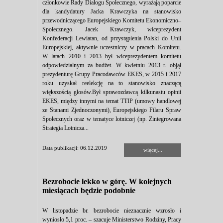
członkowie Rady Dialogu Społecznego, wyrażają poparcie
dla kandydatury Jacka Krawczyka na stanowisko
przewodniczącego Europejskiego Komitetu Ekonomiczno–
Społecznego. Jacek Krawczyk, wiceprezydent
Konfederacji Lewiatan, od przystąpienia Polski do Unii
Europejskiej, aktywnie uczestniczy w pracach Komitetu.
W latach 2010 i 2013 był wiceprezydentem komitetu
odpowiedzialnym za budżet. W kwietniu 2013 r. objął
prezydenturę Grupy Pracodawców EKES, w 2015 i 2017
roku uzyskał reelekcję na to stanowisko znaczącą
większością głosów.Był sprawozdawcą kilkunastu opinii
EKES, między innymi na temat TTIP (umowy handlowej
ze Stanami Zjednoczonymi), Europejskiego Filaru Spraw
Społecznych oraz w tematyce lotniczej (np. Zintegrowana
Strategia Lotnicza...
Data publikacji: 06.12.2019
więcej...
Bezrobocie lekko w górę. W kolejnych
miesiącach będzie podobnie
W listopadzie br. bezrobocie nieznacznie wzrosło i
wyniosło 5,1 proc. – szacuje Ministerstwo Rodziny, Pracy