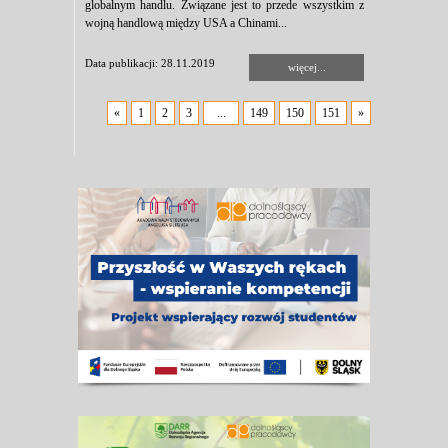
globalnym handlu. Związane jest to przede wszystkim z
wojną handlową między USA a Chinami...
Data publikacji: 28.11.2019
więcej...
«
1
2
3
...
149
150
151
»