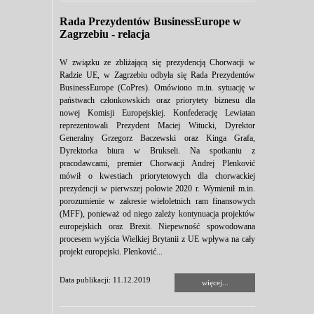
Rada Prezydentów BusinessEurope w
Zagrzebiu - relacja
W związku ze zbliżającą się prezydencją Chorwacji w
Radzie UE, w Zagrzebiu odbyła się Rada Prezydentów
BusinessEurope (CoPres). Omówiono m.in. sytuację w
państwach członkowskich oraz priorytety biznesu dla
nowej Komisji Europejskiej. Konfederację Lewiatan
reprezentowali Prezydent Maciej Witucki, Dyrektor
Generalny Grzegorz Baczewski oraz Kinga Grafa,
Dyrektorka biura w Brukseli. Na spotkaniu z
pracodawcami, premier Chorwacji Andrej Plenković
mówił o kwestiach priorytetowych dla chorwackiej
prezydencji w pierwszej połowie 2020 r. Wymienił m.in.
porozumienie w zakresie wieloletnich ram finansowych
(MFF), ponieważ od niego zależy kontynuacja projektów
europejskich oraz Brexit. Niepewność spowodowana
procesem wyjścia Wielkiej Brytanii z UE wpływa na cały
projekt europejski. Plenković...
Data publikacji: 11.12.2019
więcej...