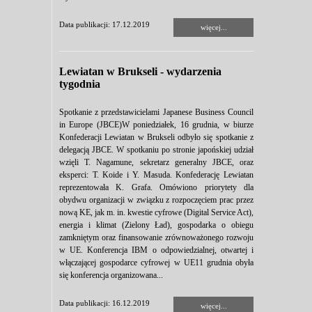
Data publikacji: 17.12.2019
więcej...
Lewiatan w Brukseli - wydarzenia
tygodnia
Spotkanie z przedstawicielami Japanese Business Council
in Europe (JBCE)W poniedziałek, 16 grudnia, w biurze
Konfederacji Lewiatan w Brukseli odbyło się spotkanie z
delegacją JBCE. W spotkaniu po stronie japońskiej udział
wzięli T. Nagamune, sekretarz generalny JBCE, oraz
eksperci: T. Koide i Y. Masuda. Konfederację Lewiatan
reprezentowała K. Grafa. Omówiono priorytety dla
obydwu organizacji w związku z rozpoczęciem prac przez
nową KE, jak m. in. kwestie cyfrowe (Digital Service Act),
energia i klimat (Zielony Ład), gospodarka o obiegu
zamkniętym oraz finansowanie zrównoważonego rozwoju
w UE. Konferencja IBM o odpowiedzialnej, otwartej i
włączającej gospodarce cyfrowej w UE11 grudnia obyła
się konferencja organizowana...
Data publikacji: 16.12.2019
więcej...