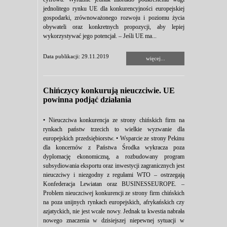
jednolitego rynku UE dla konkurencyjności europejskiej
gospodarki, zrównoważonego rozwoju i poziomu życia
obywateli oraz konkretnych propozycji, aby lepiej
wykorzystywać jego potencjał. – Jeśli UE ma...
Data publikacji: 29.11.2019
więcej...
Chińczycy konkurują nieuczciwie. UE
powinna podjąć działania
• Nieuczciwa konkurencja ze strony chińskich firm na
rynkach państw trzecich to wielkie wyzwanie dla
europejskich przedsiębiorstw. • Wsparcie ze strony Pekinu
dla koncernów z Państwa Środka wykracza poza
dyplomację ekonomiczną, a rozbudowany program
subsydiowania eksportu oraz inwestycji zagranicznych jest
nieuczciwy i niezgodny z regułami WTO – ostrzegają
Konfederacja Lewiatan oraz BUSINESSEUROPE. –
Problem nieuczciwej konkurencji ze strony firm chińskich
na poza unijnych rynkach europejskich, afrykańskich czy
azjatyckich, nie jest wcale nowy. Jednak ta kwestia nabrała
nowego znaczenia w dzisiejszej niepewnej sytuacji w