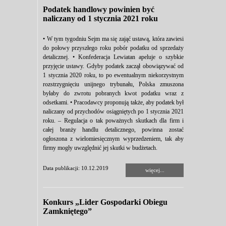
Podatek handlowy powinien być
naliczany od 1 stycznia 2021 roku
• W tym tygodniu Sejm ma się zająć ustawą, która zawiesi
do połowy przyszłego roku pobór podatku od sprzedaży
detalicznej. • Konfederacja Lewiatan apeluje o szybkie
przyjęcie ustawy. Gdyby podatek zaczął obowiązywać od
1 stycznia 2020 roku, to po ewentualnym niekorzystnym
rozstrzygnięciu unijnego trybunału, Polska zmuszona
byłaby do zwrotu pobranych kwot podatku wraz z
odsetkami. • Pracodawcy proponują także, aby podatek był
naliczany od przychodów osiągniętych po 1 stycznia 2021
roku. – Regulacja o tak poważnych skutkach dla firm i
całej branży handlu detalicznego, powinna zostać
ogłoszona z wielomiesięcznym wyprzedzeniem, tak aby
firmy mogły uwzględnić jej skutki w budżetach.
Data publikacji: 10.12.2019
więcej...
Konkurs „Lider Gospodarki Obiegu
Zamkniętego”