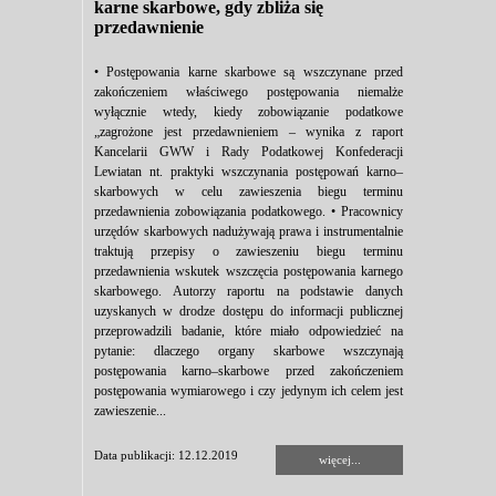
karne skarbowe, gdy zbliża się
przedawnienie
• Postępowania karne skarbowe są wszczynane przed
zakończeniem właściwego postępowania niemalże
wyłącznie wtedy, kiedy zobowiązanie podatkowe
„zagrożone jest przedawnieniem – wynika z raport
Kancelarii GWW i Rady Podatkowej Konfederacji
Lewiatan nt. praktyki wszczynania postępowań karno–
skarbowych w celu zawieszenia biegu terminu
przedawnienia zobowiązania podatkowego. • Pracownicy
urzędów skarbowych nadużywają prawa i instrumentalnie
traktują przepisy o zawieszeniu biegu terminu
przedawnienia wskutek wszczęcia postępowania karnego
skarbowego. Autorzy raportu na podstawie danych
uzyskanych w drodze dostępu do informacji publicznej
przeprowadzili badanie, które miało odpowiedzieć na
pytanie: dlaczego organy skarbowe wszczynają
postępowania karno–skarbowe przed zakończeniem
postępowania wymiarowego i czy jedynym ich celem jest
zawieszenie...
Data publikacji: 12.12.2019
więcej...