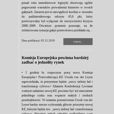
ponad roku menedżerowie logistyki obserwują ogólne
pogorszenie warunków prowadzenia biznesów w swoich
gałęziach. Zarazem jest to niewątpliwie korekta w stosunku
do październikowego odczytu 45,6 pkt, który
porównywalny był wyłącznie do rzeczywistości kryzysu
2008–2009. Otwartym pytaniem pozostaje, na ile
zróżnicowana sytuacja gałęzi przetwórstwa przekłada się...
Data publikacji: 02.12.2019
więcej...
Komisja Europejska powinna bardziej
zadbać o jednolity rynek
• 1 grudnia br. rozpoczyna pracę nowa Komisja
Europejska.• Przewodnicząca KE Ursula von der Leyen
zapowiedziała, że priorytetem będzie „nowy zielony ład i
transformacja cyfrowa.• Zdaniem Konfederacji Lewiatan
ważnym zadaniem nowej KE powinno być też umocnienie
jednolitego rynku oraz wsparcie małych i średnich
przedsiębiorstw. W ostatnim przemówieniu Ursuli von der
Leyen bardzo mocno wybrzmiały główne priorytety nowej
KE, którymi będzie tzw. „nowy zielony ład i transformacja
cyfrowa. Wyraźnie jednak zabrakło podkreślenia wagi