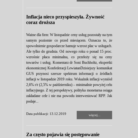
Inflacja nieco przyspieszyła. Żywność
coraz droższa
Ważne dla firm: W listopadzie ceny usług pozostały na tym
samym poziomie co przed miesiącem. Oznacza to, że
spowolnienie gospodarcze hamuje wzrost płac w usługach.
Ale tylko do grudnia. Od nowego roku o ponad 15 proc.
wzrośnie płaca minimalna, co przełoży się na ceny
towarów i usług. Komentarz dr Soni Buchholtz, ekspertki
ekonomicznej Konfederacji LewiatanDzisiejszy komunikat
GUS przynosi szersze spektrum informacji o źródłach
inflacji w listopadzie 2019 roku. Wskaźnik inflacji wyniósł
2,6% r/r (2,5% w październiku) – minimalnie powyżej celu
inflacyjnego. Z tej perspektywy, polityka monetarna osiąga
zakładane cele i nie ma powodu interweniować RPP. Jak
podaje...
Data publikacji: 13.12.2019
więcej...
Za często pojawia się postępowanie