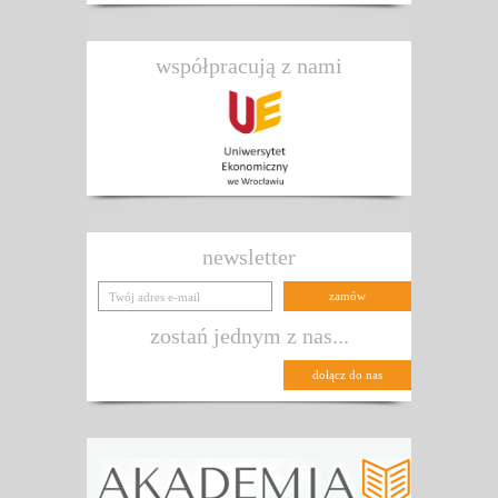
współpracują z nami
newsletter
zostań jednym z nas...