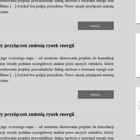
rocedowania projektu prowadziliśmy dialog zarówno z resortami energii oraz
. Mimo […] Artykuł Jest podpis prezydenta. Nowe zasady przyłączeń zmienią
iatan.
więcej...
y przyłączeń zmienią rynek energii
 jego wczesnego etapu – od momentu skierowania projektu do konsultacji
je zostały poddane szczegółowej analizie przez naszych członków, którzy
rocedowania projektu prowadziliśmy dialog zarówno z resortami energii oraz
. Mimo […] Artykuł Jest podpis prezydenta. Nowe zasady przyłączeń zmienią
iatan.
więcej...
y przyłączeń zmienią rynek energii
 jego wczesnego etapu – od momentu skierowania projektu do konsultacji
je zostały poddane szczegółowej analizie przez naszych członków, którzy
rocedowania projektu prowadziliśmy dialog zarówno z resortami energii oraz