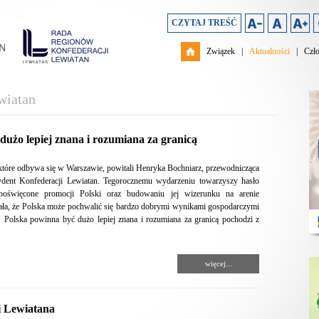
CZYTAJ TREŚĆ
Związek
|
Aktualności
|
Czł
wiatan
użo lepiej znana i rozumiana za granicą
tóre odbywa się w Warszawie, powitali Henryka Bochniarz, przewodnicząca
ent Konfederacji Lewiatan. Tegorocznemu wydarzeniu towarzyszy hasło
 poświęcone promocji Polski oraz budowaniu jej wizerunku na arenie
ła, że Polska może pochwalić się bardzo dobrymi wynikami gospodarczymi
 Polska powinna być dużo lepiej znana i rozumiana za granicą pochodzi z
więcej...
i Lewiatana