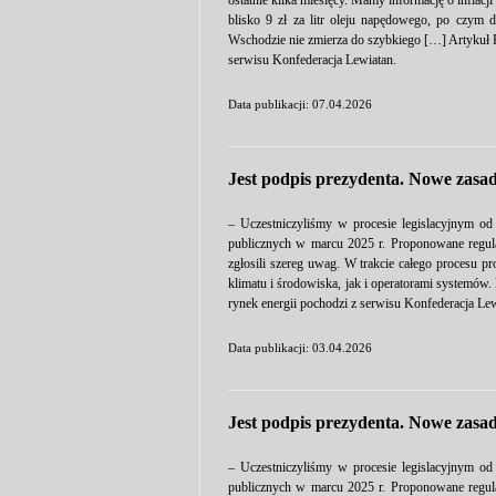
ostatnie kilka miesięcy. Mamy informację o inflacj
blisko 9 zł za litr oleju napędowego, po czym d
Wschodzie nie zmierza do szybkiego […] Artykuł R
serwisu Konfederacja Lewiatan.
Data publikacji: 07.04.2026
Jest podpis prezydenta. Nowe zasad
– Uczestniczyliśmy w procesie legislacyjnym od
publicznych w marcu 2025 r. Proponowane regulac
zgłosili szereg uwag. W trakcie całego procesu p
klimatu i środowiska, jak i operatorami systemów
rynek energii pochodzi z serwisu Konfederacja Lew
Data publikacji: 03.04.2026
Jest podpis prezydenta. Nowe zasad
– Uczestniczyliśmy w procesie legislacyjnym od
publicznych w marcu 2025 r. Proponowane regulac