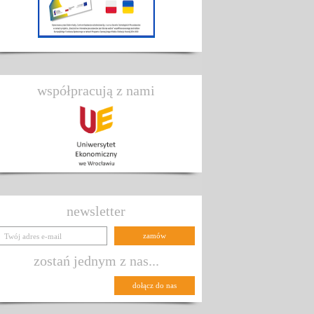
współpracują z nami
newsletter
zostań jednym z nas...