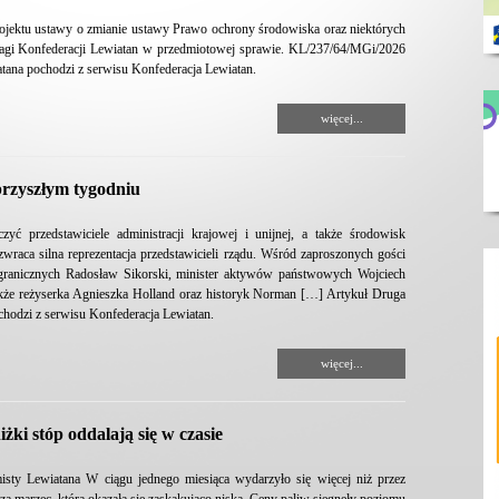
rojektu ustawy o zmianie ustawy Prawo ochrony środowiska oraz niektórych
agi Konfederacji Lewiatan w przedmiotowej sprawie. KL/237/64/MGi/2026
ana pochodzi z serwisu Konfederacja Lewiatan.
więcej...
rzyszłym tygodniu
 przedstawiciele administracji krajowej i unijnej, a także środowisk
raca silna reprezentacja przedstawicieli rządu. Wśród zaproszonych gości
zagranicznych Radosław Sikorski, minister aktywów państwowych Wojciech
akże reżyserka Agnieszka Holland oraz historyk Norman […] Artykuł Druga
hodzi z serwisu Konfederacja Lewiatan.
więcej...
ki stóp oddalają się w czasie
sty Lewiatana W ciągu jednego miesiąca wydarzyło się więcej niż przez