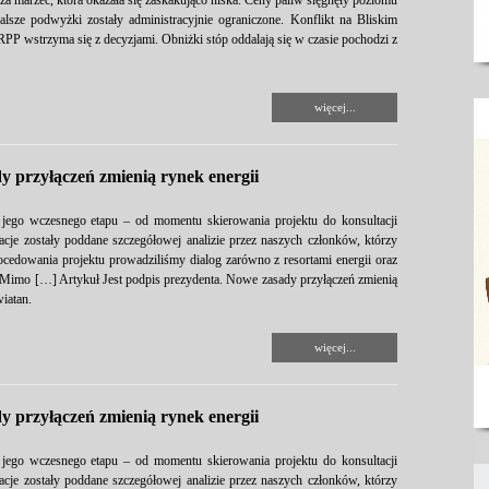
i za marzec, która okazała się zaskakująco niska. Ceny paliw sięgnęły poziomu
alsze podwyżki zostały administracyjnie ograniczone. Konflikt na Bliskim
PP wstrzyma się z decyzjami. Obniżki stóp oddalają się w czasie pochodzi z
więcej...
y przyłączeń zmienią rynek energii
 jego wczesnego etapu – od momentu skierowania projektu do konsultacji
je zostały poddane szczegółowej analizie przez naszych członków, którzy
rocedowania projektu prowadziliśmy dialog zarówno z resortami energii oraz
. Mimo […] Artykuł Jest podpis prezydenta. Nowe zasady przyłączeń zmienią
iatan.
więcej...
y przyłączeń zmienią rynek energii
 jego wczesnego etapu – od momentu skierowania projektu do konsultacji
je zostały poddane szczegółowej analizie przez naszych członków, którzy