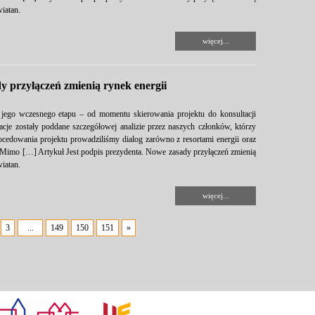
iatan.
więcej...
y przyłączeń zmienią rynek energii
 jego wczesnego etapu – od momentu skierowania projektu do konsultacji
je zostały poddane szczegółowej analizie przez naszych członków, którzy
rocedowania projektu prowadziliśmy dialog zarówno z resortami energii oraz
. Mimo […] Artykuł Jest podpis prezydenta. Nowe zasady przyłączeń zmienią
iatan.
więcej...
3
...
149
150
151
»