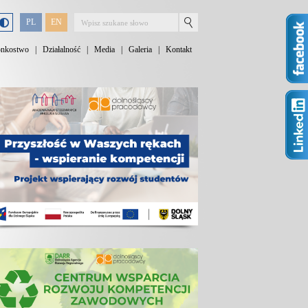
PL
EN
onkostwo
|
Działalność
|
Media
|
Galeria
|
Kontakt