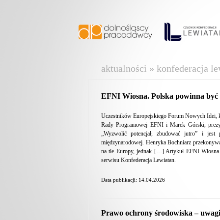
aktualności » konfederacja le
EFNI Wiosna. Polska powinna być d
Uczestników Europejskiego Forum Nowych Idei, k
Rady Programowej EFNI i Marek Górski, prezyd
„Wyzwolić potencjał, zbudować jutro” i jest
międzynarodowej. Henryka Bochniarz przekonywa
na tle Europy, jednak […] Artykuł EFNI Wiosna.
serwisu Konfederacja Lewiatan.
Data publikacji: 14.04.2026
Prawo ochrony środowiska – uwag