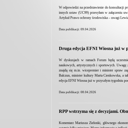
W odpowiedzi na przedstawienie do konsultacji p
innych ustaw (UC99) przesyłam w załączeniu uw
Artykuł Prawo ochrony środowiska – uwagi Lewiat
Data publikacji: 09.04.2026
Druga edycja EFNI Wiosna już w p
W dyskusjach w ramach Forum będą uczestniczyć
naukowych, artystycznych i sportowych. Uwagę zw
znajdą się m.in. wicepremier i minister spraw 
Balczun, minister kultury Marta Cienkowska, a t
edycja EFNI Wiosna już w przyszłym tygodniu poc
Data publikacji: 08.04.2026
RPP wstrzyma się z decyzjami. Obniż
Komentarz Mariusza Zielonki, głównego ekonomi