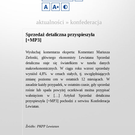
aktualności » konfederacja
lewiatan
Sprzedaż detaliczna przyspieszyła
[+MP3]
Wysłuchaj komentarza eksperta: Komentarz Mariusza
Zielonki, głównego ekonomisty Lewiatana Sprzedaż
detaliczna staje się światełkiem w tunelu danych
makroekonomicznych. W ciągu roku wzrost sprzedaży
wyniósł 4,8% w cenach stałych, tj. uwzględniających
zmianę poziomu cen w ostatnich 12 miesiącach. W
zasadzie każdy przypadek, w ostatnim czasie, gdy sprzedaż
rośnie lub spada powyżej oczekiwań można przypisać
wahnięciom w […] Artykuł Sprzedaż detaliczna
przyspieszyła [+MP3] pochodzi z serwisu Konfederacja
Lewiatan.
Źródło: PKPP Lewiatan