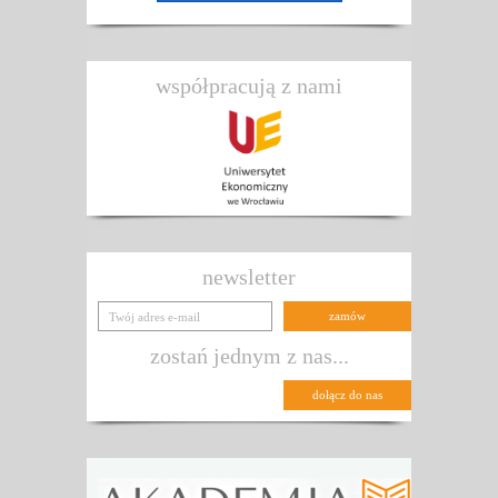
współpracują z nami
newsletter
zostań jednym z nas...