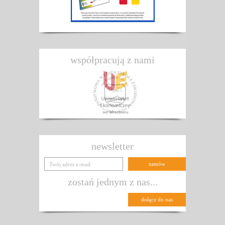
współpracują z nami
newsletter
zostań jednym z nas...