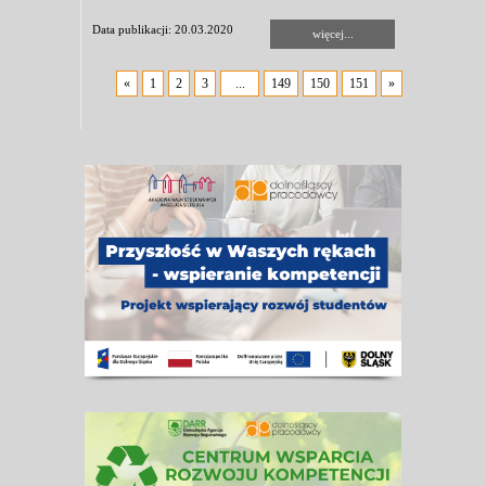
Data publikacji: 20.03.2020
więcej...
«
1
2
3
...
149
150
151
»