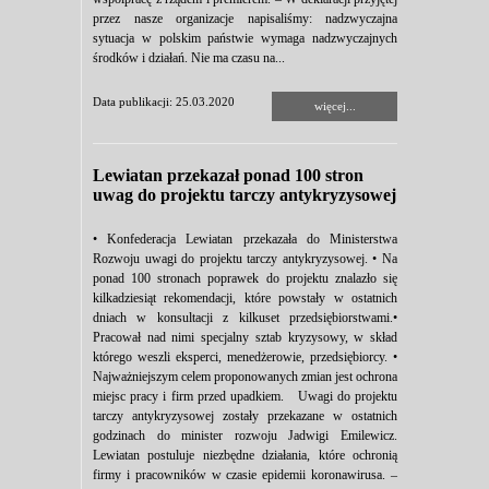
przez nasze organizacje napisaliśmy: nadzwyczajna
sytuacja w polskim państwie wymaga nadzwyczajnych
środków i działań. Nie ma czasu na...
Data publikacji: 25.03.2020
więcej...
Lewiatan przekazał ponad 100 stron
uwag do projektu tarczy antykryzysowej
• Konfederacja Lewiatan przekazała do Ministerstwa
Rozwoju uwagi do projektu tarczy antykryzysowej. • Na
ponad 100 stronach poprawek do projektu znalazło się
kilkadziesiąt rekomendacji, które powstały w ostatnich
dniach w konsultacji z kilkuset przedsiębiorstwami.•
Pracował nad nimi specjalny sztab kryzysowy, w skład
którego weszli eksperci, menedżerowie, przedsiębiorcy. •
Najważniejszym celem proponowanych zmian jest ochrona
miejsc pracy i firm przed upadkiem. Uwagi do projektu
tarczy antykryzysowej zostały przekazane w ostatnich
godzinach do minister rozwoju Jadwigi Emilewicz.
Lewiatan postuluje niezbędne działania, które ochronią
firmy i pracowników w czasie epidemii koronawirusa. –