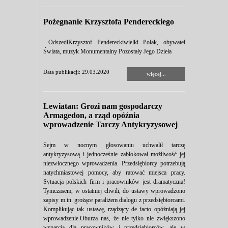
Pożegnanie Krzysztofa Pendereckiego
OdszedłKrzysztof Pendereckiwielki Polak, obywatel
Świata, muzyk Monumentalny Pozostały Jego Dzieła
Data publikacji: 29.03.2020
więcej...
Lewiatan: Grozi nam gospodarczy
Armagedon, a rząd opóźnia
wprowadzenie Tarczy Antykryzysowej
Sejm w nocnym głosowaniu uchwalił tarczę
antykryzysową i jednocześnie zablokował możliwość jej
niezwłocznego wprowadzenia. Przedsiębiorcy potrzebują
natychmiastowej pomocy, aby ratować miejsca pracy.
Sytuacja polskich firm i pracowników jest dramatyczna!
Tymczasem, w ostatniej chwili, do ustawy wprowadzono
zapisy m.in. grożące paraliżem dialogu z przedsiębiorcami.
Komplikując tak ustawę, rządzący de facto opóźniają jej
wprowadzenie.Oburza nas, że nie tylko nie zwiększono
wsparcia dla pracowników i przedsiębiorców, ale w