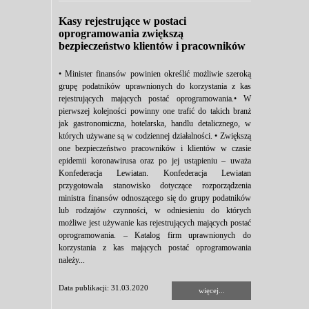
Kasy rejestrujące w postaci
oprogramowania zwiększą
bezpieczeństwo klientów i pracowników
• Minister finansów powinien określić możliwie szeroką
grupę podatników uprawnionych do korzystania z kas
rejestrujących mających postać oprogramowania.• W
pierwszej kolejności powinny one trafić do takich branż
jak gastronomiczna, hotelarska, handlu detalicznego, w
których używane są w codziennej działalności. • Zwiększą
one bezpieczeństwo pracowników i klientów w czasie
epidemii koronawirusa oraz po jej ustąpieniu – uważa
Konfederacja Lewiatan. Konfederacja Lewiatan
przygotowała stanowisko dotyczące rozporządzenia
ministra finansów odnoszącego się do grupy podatników
lub rodzajów czynności, w odniesieniu do których
możliwe jest używanie kas rejestrujących mających postać
oprogramowania. – Katalog firm uprawnionych do
korzystania z kas mających postać oprogramowania
należy...
Data publikacji: 31.03.2020
więcej...