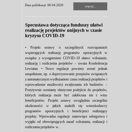
Data publikacji: 06.04.2020
więcej...
Specustawa dotycząca funduszy ułatwi
realizację projektów unijnych w czasie
kryzysu COVID-19
• Projekt ustawy o szczególnych rozwiązaniach
wspierających realizację programów operacyjnych w
związku z wystąpieniem COVID–19 ułatwi wdrażanie,
realizację i rozliczenia projektów – uważa Konfederacja
Lewiatan. • Nowe regulacje powinny zostać jednak
uzupełnione, np. o doprecyzowanie przepisów związanych
z automatycznym wydłużaniem czasu realizacji projektów i
wprowadzenie możliwości zwiększania ich budżetów. –
Pozytywnie oceniamy elastyczne podejście do projektów,
których realizacja może być zakłócona nie z winy
beneficjentów. Projekt ustawy uwzględnia szczególne
okoliczności w jakich znaleźli się wnioskodawcy
programów operacyjnych i beneficjenci realizujący
projekty. Wprowadza regulacje stanowiące odstępstwa i
wyjątki od obowiązujących zasad wdrażania, realizacji i
rozliczania projektów w...