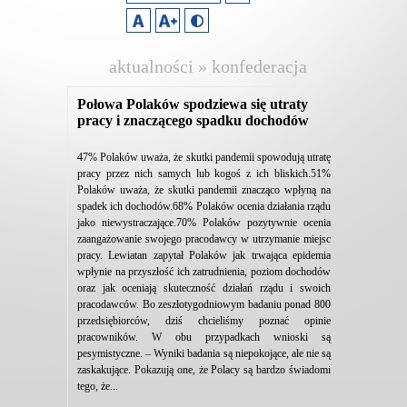
aktualności » konfederacja
lewiatan
Połowa Polaków spodziewa się utraty
pracy i znaczącego spadku dochodów
47% Polaków uważa, że skutki pandemii spowodują utratę
pracy przez nich samych lub kogoś z ich bliskich.51%
Polaków uważa, że skutki pandemii znacząco wpłyną na
spadek ich dochodów.68% Polaków ocenia działania rządu
jako niewystraczające.70% Polaków pozytywnie ocenia
zaangażowanie swojego pracodawcy w utrzymanie miejsc
pracy. Lewiatan zapytał Polaków jak trwająca epidemia
wpłynie na przyszłość ich zatrudnienia, poziom dochodów
oraz jak oceniają skuteczność działań rządu i swoich
pracodawców. Bo zeszłotygodniowym badaniu ponad 800
przedsiębiorców, dziś chcieliśmy poznać opinie
pracowników. W obu przypadkach wnioski są
pesymistyczne. – Wyniki badania są niepokojące, ale nie są
zaskakujące. Pokazują one, że Polacy są bardzo świadomi
tego, że...