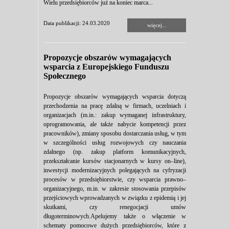
Wielu przedsiębiorców już na koniec marca...
Data publikacji: 24.03.2020
więcej...
Propozycje obszarów wymagających
wsparcia z Europejskiego Funduszu
Społecznego
Propozycje obszarów wymagających wsparcia dotyczą
przechodzenia na pracę zdalną w firmach, uczelniach i
organizacjach (m.in.: zakup wymaganej infrastruktury,
oprogramowania, ale także nabycie kompetencji przez
pracowników), zmiany sposobu dostarczania usług, w tym
w szczególności usług rozwojowych czy nauczania
zdalnego (np. zakup platform komunikacyjnych,
przekształcanie kursów stacjonarnych w kursy on–line),
inwestycji modernizacyjnych polegających na cyfryzacji
procesów w przedsiębiorstwie, czy wsparcia prawno–
organizacyjnego, m.in. w zakresie stosowania przepisów
przejściowych wprowadzanych w związku z epidemią i jej
skutkami, czy renegocjacji umów
długoterminowych.Apelujemy także o włączenie w
schematy pomocowe dużych przedsiębiorców, które z