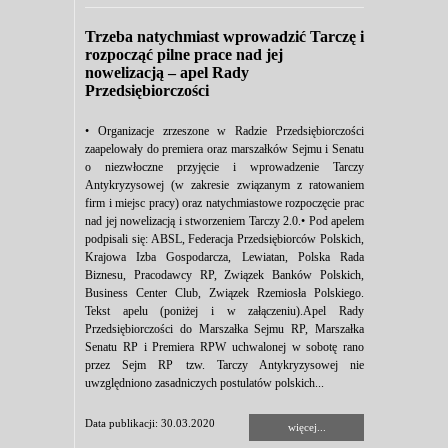
Trzeba natychmiast wprowadzić Tarczę i
rozpocząć pilne prace nad jej
nowelizacją – apel Rady
Przedsiębiorczości
• Organizacje zrzeszone w Radzie Przedsiębiorczości
zaapelowały do premiera oraz marszałków Sejmu i Senatu
o niezwłoczne przyjęcie i wprowadzenie Tarczy
Antykryzysowej (w zakresie związanym z ratowaniem
firm i miejsc pracy) oraz natychmiastowe rozpoczęcie prac
nad jej nowelizacją i stworzeniem Tarczy 2.0.• Pod apelem
podpisali się: ABSL, Federacja Przedsiębiorców Polskich,
Krajowa Izba Gospodarcza, Lewiatan, Polska Rada
Biznesu, Pracodawcy RP, Związek Banków Polskich,
Business Center Club, Związek Rzemiosła Polskiego.
Tekst apelu (poniżej i w załączeniu).Apel Rady
Przedsiębiorczości do Marszałka Sejmu RP, Marszałka
Senatu RP i Premiera RPW uchwalonej w sobotę rano
przez Sejm RP tzw. Tarczy Antykryzysowej nie
uwzględniono zasadniczych postulatów polskich...
Data publikacji: 30.03.2020
więcej...