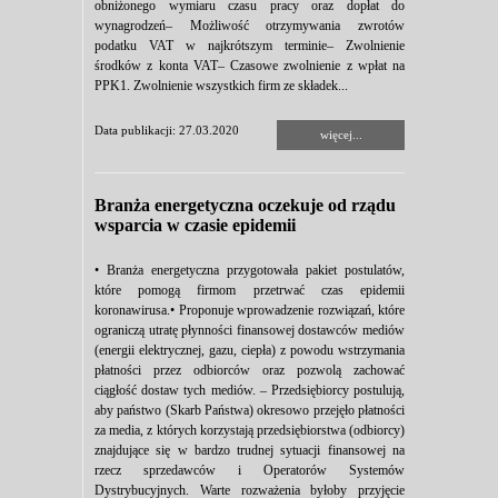
obniżonego wymiaru czasu pracy oraz dopłat do
wynagrodzeń– Możliwość otrzymywania zwrotów
podatku VAT w najkrótszym terminie– Zwolnienie
środków z konta VAT– Czasowe zwolnienie z wpłat na
PPK1. Zwolnienie wszystkich firm ze składek...
Data publikacji: 27.03.2020
więcej...
Branża energetyczna oczekuje od rządu
wsparcia w czasie epidemii
• Branża energetyczna przygotowała pakiet postulatów,
które pomogą firmom przetrwać czas epidemii
koronawirusa.• Proponuje wprowadzenie rozwiązań, które
ograniczą utratę płynności finansowej dostawców mediów
(energii elektrycznej, gazu, ciepła) z powodu wstrzymania
płatności przez odbiorców oraz pozwolą zachować
ciągłość dostaw tych mediów. – Przedsiębiorcy postulują,
aby państwo (Skarb Państwa) okresowo przejęło płatności
za media, z których korzystają przedsiębiorstwa (odbiorcy)
znajdujące się w bardzo trudnej sytuacji finansowej na
rzecz sprzedawców i Operatorów Systemów
Dystrybucyjnych. Warte rozważenia byłoby przyjęcie