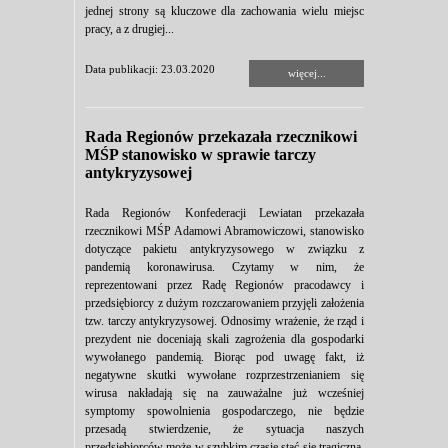
jednej strony są kluczowe dla zachowania wielu miejsc
pracy, a z drugiej...
Data publikacji: 23.03.2020
więcej...
Rada Regionów przekazała rzecznikowi
MŚP stanowisko w sprawie tarczy
antykryzysowej
Rada Regionów Konfederacji Lewiatan przekazała
rzecznikowi MŚP Adamowi Abramowiczowi, stanowisko
dotyczące pakietu antykryzysowego w związku z
pandemią koronawirusa. Czytamy w nim, że
reprezentowani przez Radę Regionów pracodawcy i
przedsiębiorcy z dużym rozczarowaniem przyjęli założenia
tzw. tarczy antykryzysowej. Odnosimy wrażenie, że rząd i
prezydent nie doceniają skali zagrożenia dla gospodarki
wywołanego pandemią. Biorąc pod uwagę fakt, iż
negatywne skutki wywołane rozprzestrzenianiem się
wirusa nakładają się na zauważalne już wcześniej
symptomy spowolnienia gospodarczego, nie będzie
przesadą stwierdzenie, że sytuacja naszych
przedsiębiorców może w szybkim czasie stać się tragiczna.