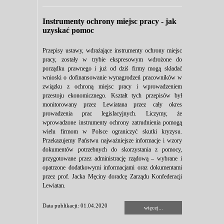
Instrumenty ochrony miejsc pracy - jak
uzyskać pomoc
Przepisy ustawy, wdrażające instrumenty ochrony miejsc
pracy, zostały w trybie ekspresowym wdrożone do
porządku prawnego i już od dziś firmy mogą składać
wnioski o dofinansowanie wynagrodzeń pracowników w
związku z ochroną miejsc pracy i wprowadzeniem
przestoju ekonomicznego. Kształt tych przepisów był
monitorowany przez Lewiatana przez cały okres
prowadzenia prac legislacyjnych. Liczymy, że
wprowadzone instrumenty ochrony zatrudnienia pomogą
wielu firmom w Polsce ograniczyć skutki kryzysu.
Przekazujemy Państwu najważniejsze informacje i wzory
dokumentów potrzebnych do skorzystania z pomocy,
przygotowane przez administrację rządową – wybrane i
opatrzone dodatkowymi informacjami oraz dokumentami
przez prof. Jacka Męciny doradcę Zarządu Konfederacji
Lewiatan.
Data publikacji: 01.04.2020
więcej...