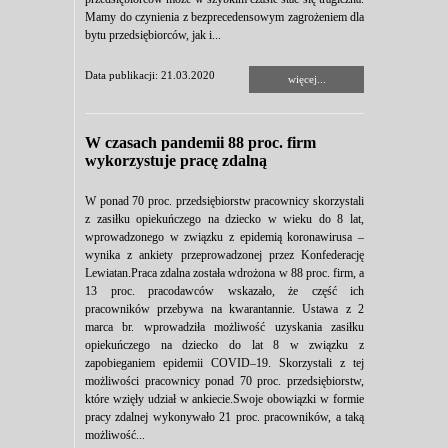
Mamy do czynienia z bezprecedensowym zagrożeniem dla
bytu przedsiębiorców, jak i...
Data publikacji: 21.03.2020
więcej...
W czasach pandemii 88 proc. firm
wykorzystuje pracę zdalną
W ponad 70 proc. przedsiębiorstw pracownicy skorzystali
z zasiłku opiekuńczego na dziecko w wieku do 8 lat,
wprowadzonego w związku z epidemią koronawirusa –
wynika z ankiety przeprowadzonej przez Konfederację
Lewiatan.Praca zdalna została wdrożona w 88 proc. firm, a
13 proc. pracodawców wskazało, że część ich
pracowników przebywa na kwarantannie. Ustawa z 2
marca br. wprowadziła możliwość uzyskania zasiłku
opiekuńczego na dziecko do lat 8 w związku z
zapobieganiem epidemii COVID–19. Skorzystali z tej
możliwości pracownicy ponad 70 proc. przedsiębiorstw,
które wzięły udział w ankiecie.Swoje obowiązki w formie
pracy zdalnej wykonywało 21 proc. pracowników, a taką
możliwość...