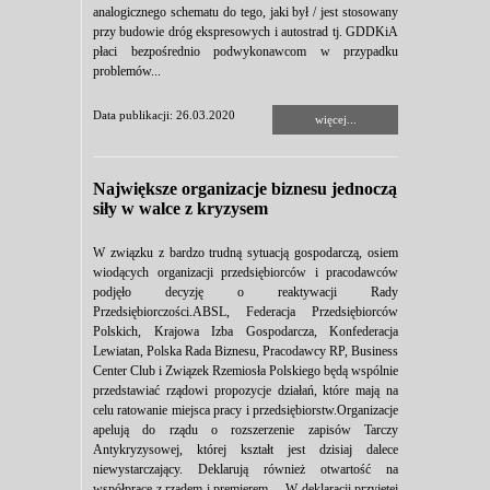
analogicznego schematu do tego, jaki był / jest stosowany
przy budowie dróg ekspresowych i autostrad tj. GDDKiA
płaci bezpośrednio podwykonawcom w przypadku
problemów...
Data publikacji: 26.03.2020
więcej...
Największe organizacje biznesu jednoczą
siły w walce z kryzysem
W związku z bardzo trudną sytuacją gospodarczą, osiem
wiodących organizacji przedsiębiorców i pracodawców
podjęło decyzję o reaktywacji Rady
Przedsiębiorczości.ABSL, Federacja Przedsiębiorców
Polskich, Krajowa Izba Gospodarcza, Konfederacja
Lewiatan, Polska Rada Biznesu, Pracodawcy RP, Business
Center Club i Związek Rzemiosła Polskiego będą wspólnie
przedstawiać rządowi propozycje działań, które mają na
celu ratowanie miejsca pracy i przedsiębiorstw.Organizacje
apelują do rządu o rozszerzenie zapisów Tarczy
Antykryzysowej, której kształt jest dzisiaj dalece
niewystarczający. Deklarują również otwartość na
współpracę z rządem i premierem. – W deklaracji przyjętej