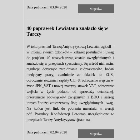
Data publikacji: 03.04.2020
więcej...
40 poprawek Lewiatana znalazło się w
Tarczy
W toku prac nad Tarczą Antykryzysową Lewiatan zgłosił –
w imieniu swoich członków – kilkaset postulatów i uwag
do projektu. 40 naszych uwag zostało uwzględnionych i
znalazło się w przepisach specustawy. Są wśród nich m.in.
regulacje dotyczące zatrudniania cudzoziemców, badań
medycyny pracy, zwolnienie ze składek na ZUS,
odroczenie złożenia i zapłaty CIT–8, odroczenie wejścia w
życie JPK_VAT i nowej matrycy stawek VAT, odroczenie
wejścia w życie podatku od sprzedaży detalicznej,
przesunięcie obowiązków związanych z BDO i szereg
innych.Poniżej zmieszczamy listę uwzględnionych uwag.
Na końcu jest link do pobrania materiału w wersji
pdf. Postulaty Konfederacji Lewiatan uwzględnione w
przepisach Tarczy Antykryzysowej(stan na...
Data publikacji: 02.04.2020
więcej...