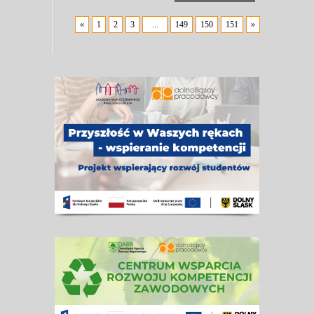
«
1
2
3
...
149
150
151
»