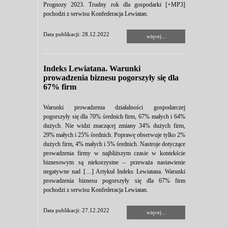
Prognozy 2023. Trudny rok dla gospodarki [+MP3]
pochodzi z serwisu Konfederacja Lewiatan.
Data publikacji: 28.12.2022
więcej...
Indeks Lewiatana. Warunki
prowadzenia biznesu pogorszyły się dla
67% firm
Warunki prowadzenia działalności gospodarczej
pogorszyły się dla 70% średnich firm, 67% małych i 64%
dużych. Nie widzi znaczącej zmiany 34% dużych firm,
29% małych i 25% średnich. Poprawę obserwuje tylko 2%
dużych firm, 4% małych i 5% średnich. Nastroje dotyczące
prowadzenia firmy w najbliższym czasie w kontekście
biznesowym są niekorzystne – przeważa nastawienie
negatywne nad […] Artykuł Indeks Lewiatana. Warunki
prowadzenia biznesu pogorszyły się dla 67% firm
pochodzi z serwisu Konfederacja Lewiatan.
Data publikacji: 27.12.2022
więcej...