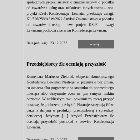
społecznych projekt ustawy o zmianie ustawy o podatku
od towarów i usług oraz niektórych innych ustaw – tzw.
projekt KSeF, Konfederacja Lewiatan przekazuje uwagi.
KL/526/258/ASW/2022 Artykuł Zmiana ustawy o podatku
od towarów i usług – tzw. projekt KSeF – uwagi
Lewiatana pochodzi z serwisu Konfederacja Lewiatan.
Data publikacji: 23.12.2022
więcej...
Przedsiębiorcy źle oceniają przyszłość
Komentarz Mariusza Zielonki, eksperta ekonomicznego
Konfederacji Lewiatan Nastroje w przemyśle bez zmian,
co oznacza albo pogorszenie w stosunku do poprzedniego
miesiąca albo utrzymanie ocen na tym samym, niskim
poziomie. W najbliższym roku powinniśmy raczej przyjąć
postawę, że „dobrze to już było”. Nastroje zaczynają iść w
parze z danymi o produkcji przemysłowej i sprzedaży
detalicznej. Jedynym […] Artykuł Przedsiębiorcy źle
oceniają przyszłość pochodzi z serwisu Konfederacja
Lewiatan.
Data publikacji: 22.12.2022