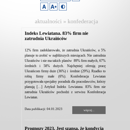
aktualności » konfederacja
lewiatan
Indeks Lewiatana. 83% firm nie
zatrudnia Ukraińców
12% firm zadeklarowało, że zatrudnia Ukraińców, a 5%
planuje to zrobić w najbliższych miesiącach. Nie zatrudnia
Ukraińców i nie ma takich planów 89% firm małych, 67%
średnich i 58% dużych. Najchętniej oferują pracę
Ukraińcom firmy duże (36%) i średnie (29%). Rzadko to
robią firmy małe (6%). Konfederacja Lewiatan
przygotowała specjalny poradnik dla pracodawców, którzy
planują […] Artykuł Indeks Lewiatana. 83% firm nie
zatrudnia Ukraińców pochodzi z serwisu Konfederacja
Lewiatan.
Data publikacji: 04.01.2023
więcej...
Prognozy 2023. Jest szansa, że kondycja