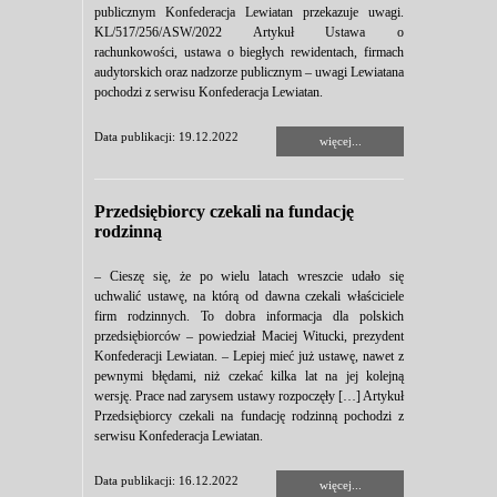
publicznym Konfederacja Lewiatan przekazuje uwagi.
KL/517/256/ASW/2022 Artykuł Ustawa o
rachunkowości, ustawa o biegłych rewidentach, firmach
audytorskich oraz nadzorze publicznym – uwagi Lewiatana
pochodzi z serwisu Konfederacja Lewiatan.
Data publikacji: 19.12.2022
więcej...
Przedsiębiorcy czekali na fundację
rodzinną
– Cieszę się, że po wielu latach wreszcie udało się
uchwalić ustawę, na którą od dawna czekali właściciele
firm rodzinnych. To dobra informacja dla polskich
przedsiębiorców – powiedział Maciej Witucki, prezydent
Konfederacji Lewiatan. – Lepiej mieć już ustawę, nawet z
pewnymi błędami, niż czekać kilka lat na jej kolejną
wersję. Prace nad zarysem ustawy rozpoczęły […] Artykuł
Przedsiębiorcy czekali na fundację rodzinną pochodzi z
serwisu Konfederacja Lewiatan.
Data publikacji: 16.12.2022
więcej...