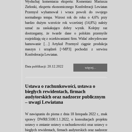
Wysłuchaj komentarza eksperta: Komentarz Mariusza
Zielonki, eksperta ekonomicznego Konfederacji Lewiatan
Przemysł wyhamował i wraca powoli do swojego
normalnego tempa. Wzrost rok do roku o 4,6% przy
bardzo dużym wzroście rok wcześniej (14,8%) należy
uznać za zaskakująco dobry wynik. Kolejny raz
dostrzegamy, że twarde dane o polskim przemyśle
rozjeżdżają się z oczekiwaniami firm. Widać zdecydowane
hamowanie […] Artykuł Przemysł ciągnie produkcja
maszyn i urządzeń [+MP3] pochodzi z serwisu
Konfederacja Lewiatan.
Data publikacji: 20.12.2022
więcej...
Ustawa o rachunkowości, ustawa o
biegłych rewidentach, firmach
audytorskich oraz nadzorze publicznym
– uwagi Lewiatana
W nawiązaniu do pisma z dnia 18 listopada 2022 r., znak
sprawy DWR8.5100.1.1.2022, o konsultacjach projektu
ustawy o zmianie ustawy o rachunkowości oraz ustawy o
biegłych rewidentach, firmach audytorskich oraz nadzorze