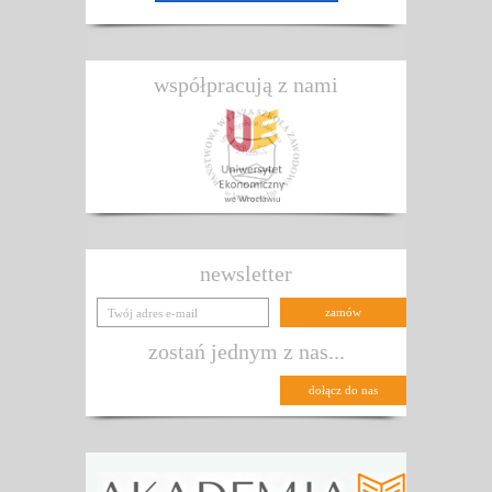
współpracują z nami
newsletter
zostań jednym z nas...