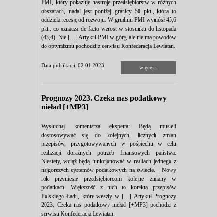
PMI, który pokazuje nastroje przedsiębiorstw w różnych
obszarach, nadal jest poniżej granicy 50 pkt., która to
oddziela recesję od rozwoju. W grudniu PMI wyniósł 45,6
pkt., co oznacza de facto wzrost w stosunku do listopada
(43,4). Nie […] Artykuł PMI w górę, ale nie ma powodów
do optymizmu pochodzi z serwisu Konfederacja Lewiatan.
Data publikacji: 02.01.2023
więcej...
Prognozy 2023. Czeka nas podatkowy
nieład [+MP3]
Wysłuchaj komentarza eksperta: Będą musieli
dostosowywać się do kolejnych, licznych zmian
przepisów, przygotowywanych w pośpiechu w celu
realizacji doraźnych potrzeb finansowych państwa.
Niestety, wciąż będą funkcjonować w realiach jednego z
najgorszych systemów podatkowych na świecie. – Nowy
rok przyniesie przedsiębiorcom kolejne zmiany w
podatkach. Większość z nich to korekta przepisów
Polskiego Ładu, które weszły w […] Artykuł Prognozy
2023. Czeka nas podatkowy nieład [+MP3] pochodzi z
serwisu Konfederacja Lewiatan.