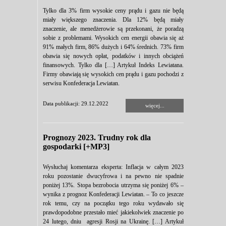
Tylko dla 3% firm wysokie ceny prądu i gazu nie będą
miały większego znaczenia. Dla 12% będą miały
znaczenie, ale menedżerowie są przekonani, że poradzą
sobie z problemami. Wysokich cen energii obawia się aż
91% małych firm, 86% dużych i 64% średnich. 73% firm
obawia się nowych opłat, podatków i innych obciążeń
finansowych. Tylko dla […] Artykuł Indeks Lewiatana.
Firmy obawiają się wysokich cen prądu i gazu pochodzi z
serwisu Konfederacja Lewiatan.
Data publikacji: 29.12.2022
więcej...
Prognozy 2023. Trudny rok dla
gospodarki [+MP3]
Wysłuchaj komentarza eksperta: Inflacja w całym 2023
roku pozostanie dwucyfrowa i na pewno nie spadnie
poniżej 13%. Stopa bezrobocia utrzyma się poniżej 6% –
wynika z prognoz Konfederacji Lewiatan. – To co jeszcze
rok temu, czy na początku tego roku wydawało się
prawdopodobne przestało mieć jakiekolwiek znaczenie po
24 lutego, dniu agresji Rosji na Ukrainę. […] Artykuł