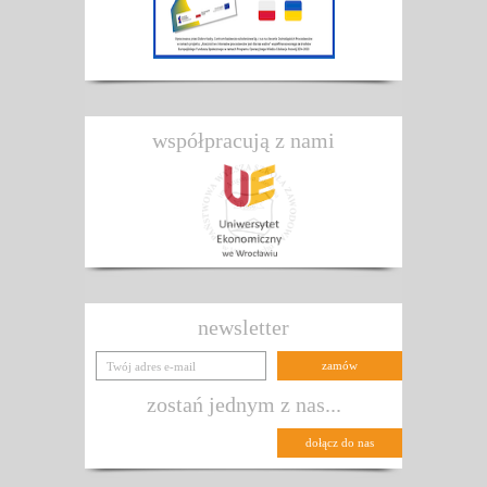
współpracują z nami
newsletter
zostań jednym z nas...