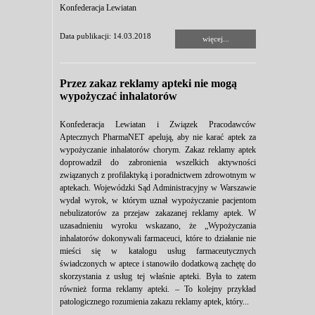
Konfederacja Lewiatan
Data publikacji: 14.03.2018
więcej...
Przez zakaz reklamy apteki nie mogą
wypożyczać inhalatorów
Konfederacja Lewiatan i Związek Pracodawców
Aptecznych PharmaNET apelują, aby nie karać aptek za
wypożyczanie inhalatorów chorym. Zakaz reklamy aptek
doprowadził do zabronienia wszelkich aktywności
związanych z profilaktyką i poradnictwem zdrowotnym w
aptekach. Wojewódzki Sąd Administracyjny w Warszawie
wydał wyrok, w którym uznał wypożyczanie pacjentom
nebulizatorów za przejaw zakazanej reklamy aptek. W
uzasadnieniu wyroku wskazano, że „Wypożyczania
inhalatorów dokonywali farmaceuci, które to działanie nie
mieści się w katalogu usług farmaceutycznych
świadczonych w aptece i stanowiło dodatkową zachętę do
skorzystania z usług tej właśnie apteki. Była to zatem
również forma reklamy apteki. – To kolejny przykład
patologicznego rozumienia zakazu reklamy aptek, który...