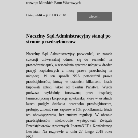
rozwoju Morskich Farm Wiatrowych...
Data publikacji: 01.03.2018
więcej...
Naczelny Sąd Administracyjny stanął po
stronie przedsiębiorców
Naczelny Sąd Administracyjny potwierdził, że zasada
sukcesji uniwersalnej odnosi się do zezwoleń na
prowadzenie aptek, a zezwolenia apteczne nabyte w drodze
przejęć kapitałowych z mocy prawa przechodzą na
nabywcę. W ten sposób NSA potwierdził prawa
przedsiębiorców, którzy w ostatnich kilkunastu latach
kupowali apteki, także od Skarbu Państwa. Wyrok
podważa wykładnię forsowaną przez inspekcję
farmaceutyczną i korporację aptekarską, które w ostatnich
latach podjęły działania przeciwko przedsiębiorcom,
próbując zmienić sens zapisów o 1%, po kilkunastu latach
ich obowiązywania, bez zmiany regulacji. W obronie
przedsiębiorców wielokrotnie występowali Związek
Przedsiębiorców Aptecznych PharmaNET i Konfederacja
Lewiatan. Na rozprawie w dniu 27 lutego 2018 roku
NSA...