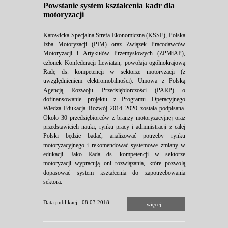
Powstanie system kształcenia kadr dla
motoryzacji
Katowicka Specjalna Strefa Ekonomiczna (KSSE), Polska
Izba Motoryzacji (PIM) oraz Związek Pracodawców
Motoryzacji i Artykułów Przemysłowych (ZPMiAP),
członek Konfederacji Lewiatan, powołają ogólnokrajową
Radę ds. kompetencji w sektorze motoryzacji (z
uwzględnieniem elektromobilności). Umowa z Polską
Agencją Rozwoju Przedsiębiorczości (PARP) o
dofinansowanie projektu z Programu Operacyjnego
Wiedza Edukacja Rozwój 2014–2020 została podpisana.
Około 30 przedsiębiorców z branży motoryzacyjnej oraz
przedstawicieli nauki, rynku pracy i administracji z całej
Polski będzie badać, analizować potrzeby rynku
motoryzacyjnego i rekomendować systemowe zmiany w
edukacji. Jako Rada ds. kompetencji w sektorze
motoryzacji wypracują oni rozwiązania, które pozwolą
dopasować system kształcenia do zapotrzebowania
sektora.
Data publikacji: 08.03.2018
więcej...