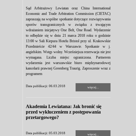
Sąd Arbitrażowy Lewiatan oraz China International
Economic and Trade Arbitration Commission (CIETAC)
zapraszają na wspólne spotkanie dotyczące rozwiązywania
sporów transgranicznych w związku z trwającym
wdrażaniem inicjatywy One Belt, One Road. Wydarzenie
to odbędzie się w dniu 21 marca 2018 roku o godzinie
13:00 w Sali Kiepura Hotelu Bristol przy ul. Krakowskie
Przedmieście 42/44 w Warszawie. Spotkanie w j.
angielskim. Wstęp wolny. Wcześniejsza rezerwacja nie jest
wymagana. Liczba miejsc ograniczona. Partnerem
wydarzenia jest warszawskie biuro międzynarodowej
kancelarii prawnej Greenberg Traurig. Zaproszenie wraz z
programem
Data publikacji: 06.03.2018
więcej...
Akademia Lewiatana: Jak bronić się
przed wykluczeniem z postępowania
przetargowego?
Data publikacji: 05.03.2018
więcej...