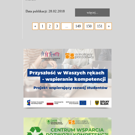
Data publikacji: 28.02.2018
więcej...
«
1
2
3
...
149
150
151
»