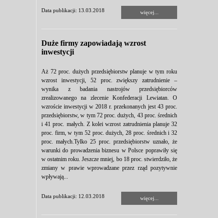
Data publikacji: 13.03.2018
więcej...
Duże firmy zapowiadają wzrost
inwestycji
Aż 72 proc. dużych przedsiębiorstw planuje w tym roku
wzrost inwestycji, 52 proc. zwiększy zatrudnienie –
wynika z badania nastrojów przedsiębiorców
zrealizowanego na zlecenie Konfederacji Lewiatan. O
wzroście inwestycji w 2018 r. przekonanych jest 43 proc.
przedsiębiorstw, w tym 72 proc. dużych, 43 proc. średnich
i 41 proc. małych. Z kolei wzrost zatrudnienia planuje 32
proc. firm, w tym 52 proc. dużych, 28 proc. średnich i 32
proc. małych.Tylko 25 proc. przedsiębiorstw uznało, że
warunki do prowadzenia biznesu w Polsce poprawiły się
w ostatnim roku. Jeszcze mniej, bo 18 proc. stwierdziło, że
zmiany w prawie wprowadzane przez rząd pozytywnie
wpływają...
Data publikacji: 12.03.2018
więcej...