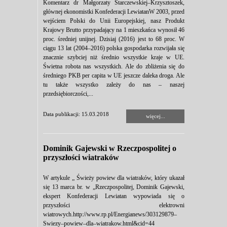
Komentarz dr Małgorzaty Starczewskiej–Krzysztoszek,
głównej ekonomistki Konfederacji LewiatanW 2003, przed
wejściem Polski do Unii Europejskiej, nasz Produkt
Krajowy Brutto przypadający na 1 mieszkańca wynosił 46
proc. średniej unijnej. Dzisiaj (2016) jest to 68 proc. W
ciągu 13 lat (2004–2016) polska gospodarka rozwijała się
znacznie szybciej niż średnio wszystkie kraje w UE.
Świetna robota nas wszystkich. Ale do zbliżenia się do
średniego PKB per capita w UE jeszcze daleka droga. Ale
tu także wszystko zależy do nas – naszej
przedsiębiorczości,...
Data publikacji: 15.03.2018
więcej...
Dominik Gajewski w Rzeczpospolitej o
przyszłości wiatraków
W artykule „ Świeży powiew dla wiatraków, który ukazał
się 13 marca br. w „Rzeczpospolitej, Dominik Gajewski,
ekspert Konfederacji Lewiatan wypowiada się o
przyszłości elektrowni
wiatrowych.http://www.rp.pl/Energianews/303129879–
Swiezy–powiew–dla–wiatrakow.html&cid=44