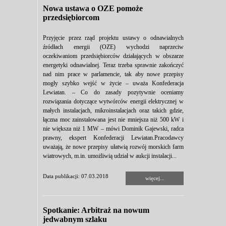
Nowa ustawa o OZE pomoże
przedsiębiorcom
Przyjęcie przez rząd projektu ustawy o odnawialnych
źródłach energii (OZE) wychodzi naprzeciw
oczekiwaniom przedsiębiorców działających w obszarze
energetyki odnawialnej. Teraz trzeba sprawnie zakończyć
nad nim prace w parlamencie, tak aby nowe przepisy
mogły szybko wejść w życie – uważa Konfederacja
Lewiatan. – Co do zasady pozytywnie oceniamy
rozwiązania dotyczące wytwórców energii elektrycznej w
małych instalacjach, mikroinstalacjach oraz takich gdzie,
łączna moc zainstalowana jest nie mniejsza niż 500 kW i
nie większa niż 1 MW – mówi Dominik Gajewski, radca
prawny, ekspert Konfederacji Lewiatan.Pracodawcy
uważają, że nowe przepisy ułatwią rozwój morskich farm
wiatrowych, m.in. umożliwią udział w aukcji instalacji...
Data publikacji: 07.03.2018
więcej...
Spotkanie: Arbitraż na nowum
jedwabnym szlaku