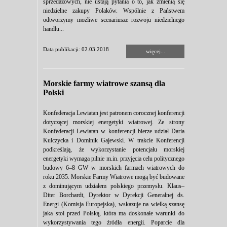
sprzedażowych, nie ustają pytania o to, jak zmienią się
niedzielne zakupy Polaków. Wspólnie z Państwem
odtworzymy możliwe scenariusze rozwoju niedzielnego
handlu...
Data publikacji: 02.03.2018
więcej...
Morskie farmy wiatrowe szansą dla
Polski
Konfederacja Lewiatan jest patronem corocznej konferencji
dotyczącej morskiej energetyki wiatrowej. Ze strony
Konfederacji Lewiatan w konferencji bierze udział Daria
Kulczycka i Dominik Gajewski. W trakcie Konferencji
podkreślają, że wykorzystanie potencjału morskiej
energetyki wymaga pilnie m.in. przyjęcia celu politycznego
budowy 6–8 GW w morskich farmach wiatrowych do
roku 2035. Morskie Farmy Wiatrowe mogą być budowane
z dominującym udziałem polskiego przemysłu. Klaus–
Diter Borchardt, Dyrektor w Dyrekcji Generalnej ds.
Energi (Komisja Europejska), wskazuje na wielką szansę
jaka stoi przed Polską, która ma doskonałe warunki do
wykorzystywania tego źródła energii. Poparcie dla