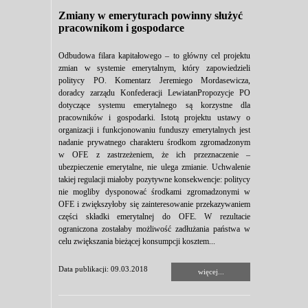
Zmiany w emeryturach powinny służyć
pracownikom i gospodarce
Odbudowa filara kapitałowego – to główny cel projektu
zmian w systemie emerytalnym, który zapowiedzieli
politycy PO. Komentarz Jeremiego Mordasewicza,
doradcy zarządu Konfederacji LewiatanPropozycje PO
dotyczące systemu emerytalnego są korzystne dla
pracowników i gospodarki. Istotą projektu ustawy o
organizacji i funkcjonowaniu funduszy emerytalnych jest
nadanie prywatnego charakteru środkom zgromadzonym
w OFE z zastrzeżeniem, że ich przeznaczenie –
ubezpieczenie emerytalne, nie ulega zmianie. Uchwalenie
takiej regulacji miałoby pozytywne konsekwencje: politycy
nie mogliby dysponować środkami zgromadzonymi w
OFE i zwiększyłoby się zainteresowanie przekazywaniem
części składki emerytalnej do OFE. W rezultacie
ograniczona zostałaby możliwość zadłużania państwa w
celu zwiększania bieżącej konsumpcji kosztem...
Data publikacji: 09.03.2018
więcej...