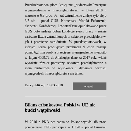
Przedsiębiorstwa płacą lepiej niż „budżetówkaPrzeciętne
wynagrodzenie w przedsiębiorstwach w lutym 2018 r.
wzrosło o 6,8 proc. r/r., zaś zatrudnienie zwiększyło się o
3,7 r/r. – podał GUS. Komentarz Moniki Fedorczuk,
ekspertki Konfederacji LewiatanDane opublikowane przez
GUS potwierdzają dobrą kondycję rynku pracy – rośnie
zarówno liczba zatrudnionych w sektorze przedsiębiorstw,
jak i przeciętne zatrudnienie. W przedsiębiorstwach, w
których liczba pracujących przekracza 9 osób pracuje
ponad 6,2 mln osób, a przeciętne wynagrodzenie wynosiło
w lutym 4599,72 zł. Analizując dane za 2017 rok, widać
wyraźnie różnice pomiędzy sektorem przedsiębiorstw a
sferą budżetową w wysokości i dynamice wzrostu
wynagrodzeń. Przedsiębiorstwa nie tylko...
Data publikacji: 16.03.2018
więcej...
Bilans członkostwa Polski w UE nie
budzi wątpliwości
W 2016 r. PKB per capita w Polsce wyniósł 68 proc.
przeciętnego PKB per capita w UE28 – podał Eurostat.