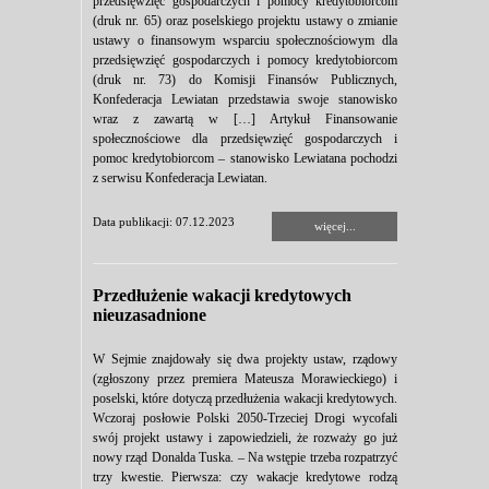
przedsięwzięć gospodarczych i pomocy kredytobiorcom
(druk nr. 65) oraz poselskiego projektu ustawy o zmianie
ustawy o finansowym wsparciu społecznościowym dla
przedsięwzięć gospodarczych i pomocy kredytobiorcom
(druk nr. 73) do Komisji Finansów Publicznych,
Konfederacja Lewiatan przedstawia swoje stanowisko
wraz z zawartą w […] Artykuł Finansowanie
społecznościowe dla przedsięwzięć gospodarczych i
pomoc kredytobiorcom – stanowisko Lewiatana pochodzi
z serwisu Konfederacja Lewiatan.
Data publikacji: 07.12.2023
więcej...
Przedłużenie wakacji kredytowych
nieuzasadnione
W Sejmie znajdowały się dwa projekty ustaw, rządowy
(zgłoszony przez premiera Mateusza Morawieckiego) i
poselski, które dotyczą przedłużenia wakacji kredytowych.
Wczoraj posłowie Polski 2050-Trzeciej Drogi wycofali
swój projekt ustawy i zapowiedzieli, że rozważy go już
nowy rząd Donalda Tuska. – Na wstępie trzeba rozpatrzyć
trzy kwestie. Pierwsza: czy wakacje kredytowe rodzą