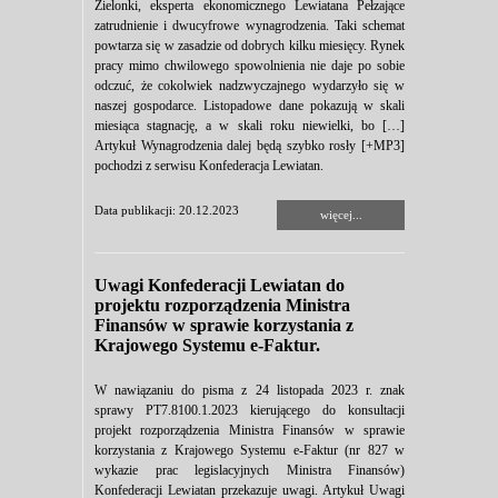
Zielonki, eksperta ekonomicznego Lewiatana Pełzające
zatrudnienie i dwucyfrowe wynagrodzenia. Taki schemat
powtarza się w zasadzie od dobrych kilku miesięcy. Rynek
pracy mimo chwilowego spowolnienia nie daje po sobie
odczuć, że cokolwiek nadzwyczajnego wydarzyło się w
naszej gospodarce. Listopadowe dane pokazują w skali
miesiąca stagnację, a w skali roku niewielki, bo […]
Artykuł Wynagrodzenia dalej będą szybko rosły [+MP3]
pochodzi z serwisu Konfederacja Lewiatan.
Data publikacji: 20.12.2023
więcej...
Uwagi Konfederacji Lewiatan do
projektu rozporządzenia Ministra
Finansów w sprawie korzystania z
Krajowego Systemu e-Faktur.
W nawiązaniu do pisma z 24 listopada 2023 r. znak
sprawy PT7.8100.1.2023 kierującego do konsultacji
projekt rozporządzenia Ministra Finansów w sprawie
korzystania z Krajowego Systemu e-Faktur (nr 827 w
wykazie prac legislacyjnych Ministra Finansów)
Konfederacji Lewiatan przekazuje uwagi. Artykuł Uwagi