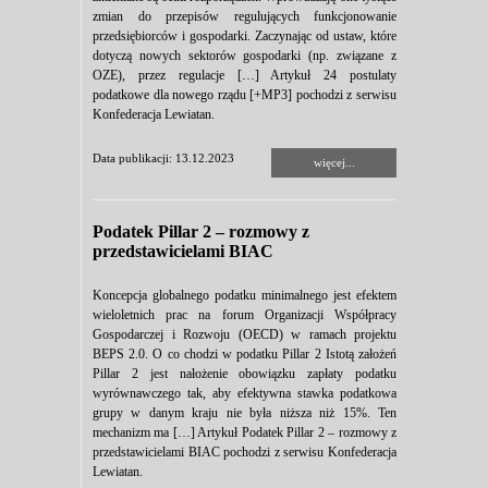
zmian do przepisów regulujących funkcjonowanie
przedsiębiorców i gospodarki. Zaczynając od ustaw, które
dotyczą nowych sektorów gospodarki (np. związane z
OZE), przez regulacje […] Artykuł 24 postulaty
podatkowe dla nowego rządu [+MP3] pochodzi z serwisu
Konfederacja Lewiatan.
Data publikacji: 13.12.2023
więcej...
Podatek Pillar 2 – rozmowy z
przedstawicielami BIAC
Koncepcja globalnego podatku minimalnego jest efektem
wieloletnich prac na forum Organizacji Współpracy
Gospodarczej i Rozwoju (OECD) w ramach projektu
BEPS 2.0. O co chodzi w podatku Pillar 2 Istotą założeń
Pillar 2 jest nałożenie obowiązku zapłaty podatku
wyrównawczego tak, aby efektywna stawka podatkowa
grupy w danym kraju nie była niższa niż 15%. Ten
mechanizm ma […] Artykuł Podatek Pillar 2 – rozmowy z
przedstawicielami BIAC pochodzi z serwisu Konfederacja
Lewiatan.