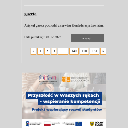
gazeta
Artykuł gazeta pochodzi z serwisu Konfederacja Lewiatan.
Data publikacji: 04.12.2023
więcej...
«
1
2
3
...
149
150
151
»