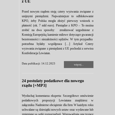
z UE
Przed nowym rządem stoją cztery wyzwania związane z
unijnymi pieniędzmi. Najważniejsze to odblokowanie
KPO, żeby Polska mogła złożyć pierwszy wniosek o
płatność (ok. 7 mld euro). Pieniądze z KPO – To można
zrobić na dwa sposoby: zrealizować uzgodnione z
Komisją Europejską kamienie milowe dotyczące gwarancji
bezstronności i niezależności sędziów. W tym przypadku
potrzebna byłaby współpraca […] Artykuł Cztery
wyzwania związane z pieniędzmi z UE pochodzi z serwisu
Konfederacja Lewiatan.
Data publikacji: 14.12.2023
więcej...
24 postulaty podatkowe dla nowego
rządu [+MP3]
Wysłuchaj komentarza eksperta: Szczegółowe omówienie
podatkowych propozycji Lewiatana znajdziesz w
załączniku Nadmierne obciążenie dla firm W każdym roku
uchwalane są dziesiątki nowych ustaw oraz wydawane lub
zmieniane są setki rozporządzeń. Wprowadzają one tysiące