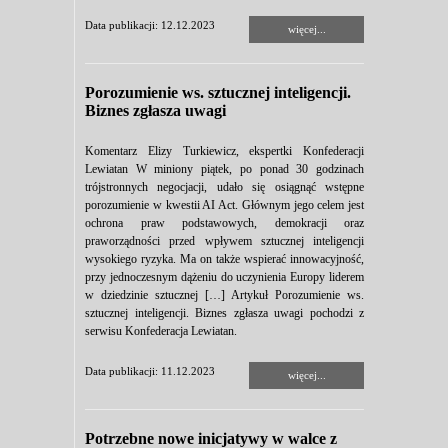
Data publikacji: 12.12.2023
więcej...
Porozumienie ws. sztucznej inteligencji.
Biznes zgłasza uwagi
Komentarz Elizy Turkiewicz, ekspertki Konfederacji
Lewiatan W miniony piątek, po ponad 30 godzinach
trójstronnych negocjacji, udało się osiągnąć wstępne
porozumienie w kwestii AI Act. Głównym jego celem jest
ochrona praw podstawowych, demokracji oraz
praworządności przed wpływem sztucznej inteligencji
wysokiego ryzyka. Ma on także wspierać innowacyjność,
przy jednoczesnym dążeniu do uczynienia Europy liderem
w dziedzinie sztucznej […] Artykuł Porozumienie ws.
sztucznej inteligencji. Biznes zgłasza uwagi pochodzi z
serwisu Konfederacja Lewiatan.
Data publikacji: 11.12.2023
więcej...
Potrzebne nowe inicjatywy w walce z