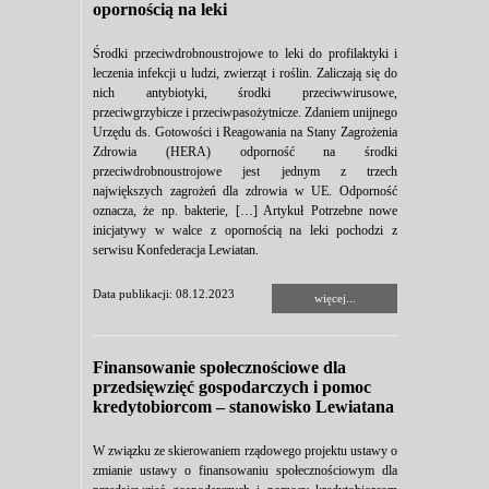
opornością na leki
Środki przeciwdrobnoustrojowe to leki do profilaktyki i
leczenia infekcji u ludzi, zwierząt i roślin. Zaliczają się do
nich antybiotyki, środki przeciwwirusowe,
przeciwgrzybicze i przeciwpasożytnicze. Zdaniem unijnego
Urzędu ds. Gotowości i Reagowania na Stany Zagrożenia
Zdrowia (HERA) odporność na środki
przeciwdrobnoustrojowe jest jednym z trzech
największych zagrożeń dla zdrowia w UE. Odporność
oznacza, że np. bakterie, […] Artykuł Potrzebne nowe
inicjatywy w walce z opornością na leki pochodzi z
serwisu Konfederacja Lewiatan.
Data publikacji: 08.12.2023
więcej...
Finansowanie społecznościowe dla
przedsięwzięć gospodarczych i pomoc
kredytobiorcom – stanowisko Lewiatana
W związku ze skierowaniem rządowego projektu ustawy o
zmianie ustawy o finansowaniu społecznościowym dla