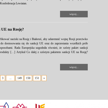
Konfederacja Lewiatan.
więcej...
i UE na Rosję?
yfikować naciski na Rosję i Białoruś, aby udaremnić wojnę Rosji przeciwko
 do dostosowania się do sankcji UE oraz do zaprzestania wszelkich prób
sposobami. Rada Europejska uzgodniła również, że szósty pakiet sankcji
 produkty […] Artykuł Co dalej z szóstym pakietem sankcji UE na Rosję?
więcej...
3
...
149
150
151
»