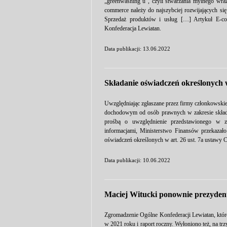
„greenwashing’u”, czyli stwarzania mylnego wraże
commerce należy do najszybciej rozwijających się
Sprzedaż produktów i usług […] Artykuł E-com
Konfederacja Lewiatan.
Data publikacji: 13.06.2022
Składanie oświadczeń określonych w
Uwzględniając zgłaszane przez firmy członkowskie
dochodowym od osób prawnych w zakresie składa
prośbą o uwzględnienie przedstawionego w z
informacjami, Ministerstwo Finansów przekaza
oświadczeń określonych w art. 26 ust. 7a ustawy C
Data publikacji: 10.06.2022
Maciej Witucki ponownie prezyden
Zgromadzenie Ogólne Konfederacji Lewiatan, które 
w 2021 roku i raport roczny. Wyłoniono też, na tr