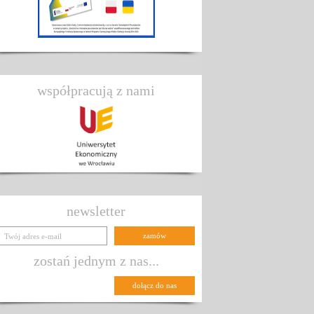
współpracują z nami
newsletter
zostań jednym z nas...