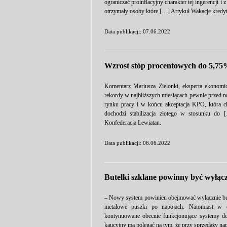
ograniczać proinflacyjny charakter tej ingerencji i
otrzymały osoby które […] Artykuł Wakacje kredyt
Data publikacji: 07.06.2022
Wzrost stóp procentowych do 5,7
Komentarz Mariusza Zielonki, eksperta ekonomi
rekordy w najbliższych miesiącach pewnie przed na
rynku pracy i w końcu akceptacja KPO, która c
dochodzi stabilizacja złotego w stosunku do
Konfederacja Lewiatan.
Data publikacji: 06.06.2022
Butelki szklane powinny być wyłąc
– Nowy system powinien obejmować wyłącznie but
metalowe puszki po napojach. Natomiast w o
kontynuowane obecnie funkcjonujące systemy do
kaucyjny ma polegać na tym, że przy sprzedaży n