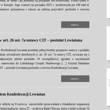
nia, że firma i jej produkty są przyjazne dla środowiska. Polski rynek e-
 w Europie. Jego wartość na początku 2021 r. przekroczyła już 100 mld zł.
merce przyspiesza i stawia na zieloną przyszłość pochodzi z serwisu
więcej...
 art. 26 ust. 7a ustawy CIT – postulat Lewiatana
 Konfederacji Lewiatan postulaty pilnej korekty przepisów ustawy o podatku
nia oświadczeń określonych w art. 26 ust. 7a ustawy CIT, zwracam się z
ałączonym piśmie postulatu. W szczególności, zgodnie z uzyskanymi
ło stanowisko do Lubelskiego Urzędu Skarbowego […] Artykuł Składanie
IT – postulat Lewiatana pochodzi z serwisu Konfederacja Lewiatan.
więcej...
tem Konfederacji Lewiatan
odbyło się 9 czerwca, zatwierdziło sprawozdanie z działalności organizacji
zyletnią kadencję, nową 37 – osobową Radę Główną, która z kolei wybrała 19