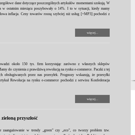
zczegółowe dane dotyczące poszczególnych artykułów momentami szokują. W
a w ostatnim miesiącu poszybowały o 14%. I to w sytuacji, kiedy mamy
dowa inflacja. Ceny towarów rosną szybciej niż usług [+MP3] pochodzi z
więcej...
rowadzi około 150 tys. firm korzystając zarówno z własnych sklepów
 Mamy do czynienia z prawdziwą rewolucją na rynku e-commerce. Paczki z tej
ich obsługiwanych przez nas przesyłek. Prognozy wskazują, że przesyłki
Artykuł Rewolucja na rynku e-commerce pochodzi z serwisu Konfederacja
więcej...
 zieloną przyszłość
e zaangażowanie w trendy „green” czy „eco”, co tworzy problem tzw.