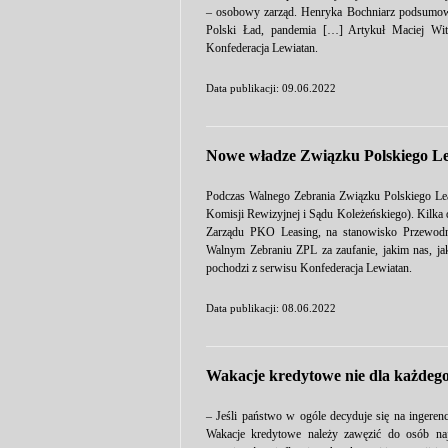
– osobowy zarząd. Henryka Bochniarz podsumowują
Polski Ład, pandemia […] Artykuł Maciej Wit
Konfederacja Lewiatan.
Data publikacji: 09.06.2022
Nowe władze Związku Polskiego L
Podczas Walnego Zebrania Związku Polskiego Le
Komisji Rewizyjnej i Sądu Koleżeńskiego). Kilka
Zarządu PKO Leasing, na stanowisko Przewodn
Walnym Zebraniu ZPL za zaufanie, jakim nas, 
pochodzi z serwisu Konfederacja Lewiatan.
Data publikacji: 08.06.2022
Wakacje kredytowe nie dla każdeg
– Jeśli państwo w ogóle decyduje się na ingeren
Wakacje kredytowe należy zawęzić do osób naj