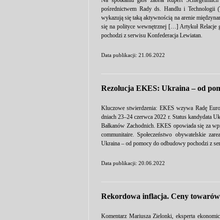
Na spotkaniu głos zabrał Rupert Schlegelmilch
pośrednictwem Rady ds. Handlu i Technologii 
wykazują się taką aktywnością na arenie międzynar
się na polityce wewnętrznej […] Artykuł Relac
pochodzi z serwisu Konfederacja Lewiatan.
Data publikacji: 21.06.2022
Rezolucja EKES: Ukraina – od p
Kluczowe stwierdzenia: EKES wzywa Radę Europe
dniach 23–24 czerwca 2022 r. Status kandydata Uk
Bałkanów Zachodnich. EKES opowiada się za wpro
communitaire. Społeczeństwo obywatelskie zar
Ukraina – od pomocy do odbudowy pochodzi z ser
Data publikacji: 20.06.2022
Rekordowa inflacja. Ceny towarów 
Komentarz Mariusza Zielonki, eksperta ekonomi