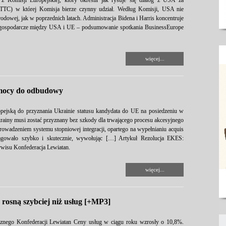
 z Komisji Europejskiej, który określił jak rysuje się dialog z USA za
(TTC) w której Komisja bierze czynny udział. Według Komisji, USA nie
odowej, jak w poprzednich latach. Administracja Bidena i Harris koncentruje
je gospodarcze między USA i UE – podsumowanie spotkania BusinessEurope
więcej...
omocy do odbudowy
jską do przyznania Ukrainie statusu kandydata do UE na posiedzeniu w
rainy musi zostać przyznany bez szkody dla trwającego procesu akcesyjnego
wadzeniem systemu stopniowej integracji, opartego na wypełnianiu acquis
eagowało szybko i skutecznie, wywołując […] Artykuł Rezolucja EKES:
wisu Konfederacja Lewiatan.
więcej...
rosną szybciej niż usług [+MP3]
cznego Konfederacji Lewiatan Ceny usług w ciągu roku wzrosły o 10,8%.