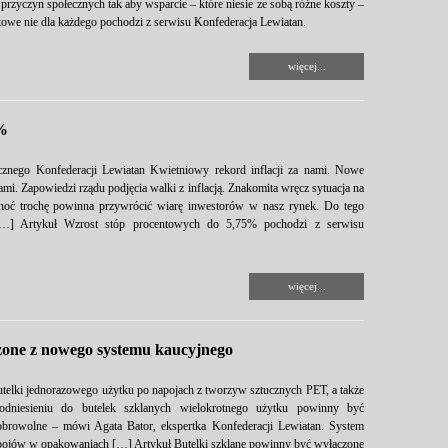
 z przyczyn społecznych tak aby wsparcie – które niesie ze sobą różne koszty –
owe nie dla każdego pochodzi z serwisu Konfederacja Lewiatan.
więcej...
5%
cznego Konfederacji Lewiatan Kwietniowy rekord inflacji za nami. Nowe
mi. Zapowiedzi rządu podjęcia walki z inflacją. Znakomita wręcz sytuacja na
hoć trochę powinna przywrócić wiarę inwestorów w nasz rynek. Do tego
 […] Artykuł Wzrost stóp procentowych do 5,75% pochodzi z serwisu
więcej...
zone z nowego systemu kaucyjnego
elki jednorazowego użytku po napojach z tworzyw sztucznych PET, a także
dniesieniu do butelek szklanych wielokrotnego użytku powinny być
browolne – mówi Agata Bator, ekspertka Konfederacji Lewiatan. System
apojów w opakowaniach […] Artykuł Butelki szklane powinny być wyłączone