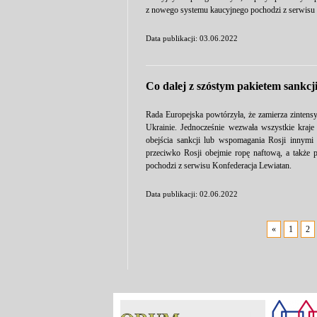
z nowego systemu kaucyjnego pochodzi z serwisu 
Data publikacji: 03.06.2022
Co dalej z szóstym pakietem sankcj
Rada Europejska powtórzyła, że zamierza zintens
Ukrainie. Jednocześnie wezwała wszystkie kraje
obejścia sankcji lub wspomagania Rosji innymi 
przeciwko Rosji obejmie ropę naftową, a także
pochodzi z serwisu Konfederacja Lewiatan.
Data publikacji: 02.06.2022
«
1
2