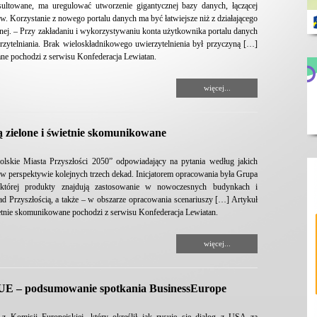
sultowane, ma uregulować utworzenie gigantycznej bazy danych, łączącej
w. Korzystanie z nowego portalu danych ma być łatwiejsze niż z działającego
cznej. – Przy zakładaniu i wykorzystywaniu konta użytkownika portalu danych
zytelniania. Brak wieloskładnikowego uwierzytelnienia był przyczyną […]
ane pochodzi z serwisu Konfederacja Lewiatan.
więcej...
ą zielone i świetnie skomunikowane
lskie Miasta Przyszłości 2050” odpowiadający na pytania według jakich
 w perspektywie kolejnych trzech dekad. Inicjatorem opracowania była Grupa
, której produkty znajdują zastosowanie w nowoczesnych budynkach i
ad Przyszłością, a także – w obszarze opracowania scenariuszy […] Artykuł
wietnie skomunikowane pochodzi z serwisu Konfederacja Lewiatan.
więcej...
 UE – podsumowanie spotkania BusinessEurope