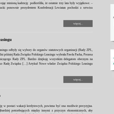
c minioną kadencję podkreśliła, że ostatnie trzy lata były wyjątkowe. –
ucki ponownie prezydentem Konfederacji Lewiatan pochodzi z serwisu
więcej...
easingu
asingu odbyły się wybory do organów statutowych organizacji (Rady ZPL,
 dni później Rada Związku Polskiego Leasingu wybrała Pawła Pacha, Prezesa
iczącego Rady ZPL. Bardzo dziękuję wszystkim delegatom obecnym na
jako Radę Związku […] Artykuł Nowe władze Związku Polskiego Leasingu
więcej...
o
cję w postaci wakacji kredytowych, powinna być ona możliwie precyzyjna.
bardziej potrzebujących między innymi z przyczyn ekonomicznych, aby