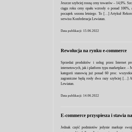
Jeszcze szybciej rosną ceny towarów – 14,9%. S
ciągu roku ceny opału wzrosły o ponad 100%, 
początek sezonu letniego. To […] Artykuł Rekor
serwisu Konfederacja Lewiatan.
Data publikacji: 15.06.2022
Rewolucja na rynku e-commerce
Sprzedaż produktów i usług przez Internet p
internetowych, jak i platform typu marketplace. –
kategorii stanowią już ponad 60 proc. wszystk
zagraniczne będą rosły dwa razy szybciej […] 
Lewiatan.
Data publikacji: 14.06.2022
E-commerce przyspiesza i stawia na
Jednak część podmiotów jedynie markuje swoj