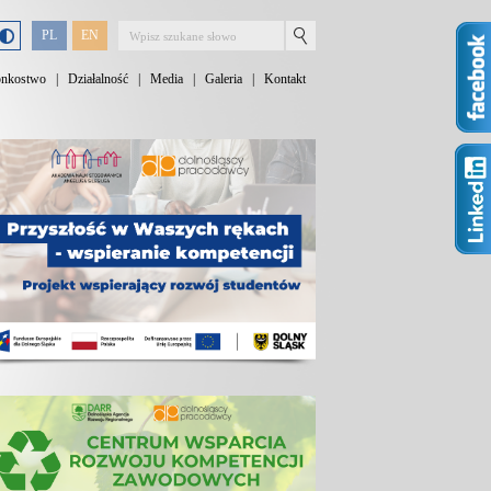
PL
EN
onkostwo
|
Działalność
|
Media
|
Galeria
|
Kontakt