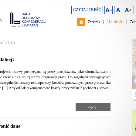
CZYTAJ TREŚĆ
Związek
|
Aktualności
|
Czł
wiatan
dalnej?
projekcie ustawy postrzegane są przez pracodawców jako sformalizowane i
ć część z nich do tej formy organizacji pracy. Do zagadnień wymagających
w szczególności: zasady rekompensaty kosztów ponoszonych przez pracownika
 […] Artykuł Jak rekompensować koszty pracy zdalnej? pochodzi z serwisu
więcej...
ronić dane