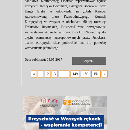
handlowa. Konfederację Lewiatan reprezentować będzie
Prezydent Henryka Bochniarz, Grzegorz Baczewski oraz
Kinga Grafa. W odpowiedzi na „Białą Księgę,
zaprezentowaną przez Przewodniczącego Komisji
Europejskiej w związku z obchodami 60–tej rocznicy
Traktatów Rzymskich, BusinessEurope przygotowuje
swoje stanowisko na temat przyszłości UE. Nawiązując do
pięciu scenariuszy zaproponowanych przez Junckera,
biznes europejski chce podkreślić, m. in., potrzebę
wzmacniania jednolitego...
Data publikacji: 04.05.2017
więcej...
«
1
2
3
...
149
150
151
»