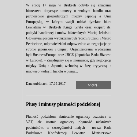
W środę 17 maja w Brukseli odbyło się śniadanie
biznesowe dotyczące umowy o wolnym handlu oraz
partnerstwie gospodarczym między Japonią a Unią
Europejską, w którym wzięli udział dyrektor biura
Lewiatana w Brukseli Kinga Grafa oraz ekspert ds.
polityki handlowej i umów bilateralnych Maciej Jeleński.
Głównymi gośćmi wydarzenia byli Yoichi Suzuki i Mauro
Petriccione, odpowiedzialni odpowiednio za negocjacje po
stronie japońskiej i unijnej. Organizatorami wydarzenia
byli BusinessEurope oraz JBCE (Japońska Rada Biznesu
w Europie). – Znajdujemy się w momencie, gdy negocjacje
między Unią a Japonią wchodzą w fazę krytyczną, a
umowa o wolnym handlu wpisuje...
Data publikacji: 17.05.2017
więcej...
Plusy i minusy płatności podzielonej
Płatność podzielona skutecznie ograniczy oszustwa w
VAT, ale istotnie ograniczy płynność niektórych
podatników, w szczególności małych – uważa Rada
Podatkowa Konfederacji Lewiatan. Ministerstwo