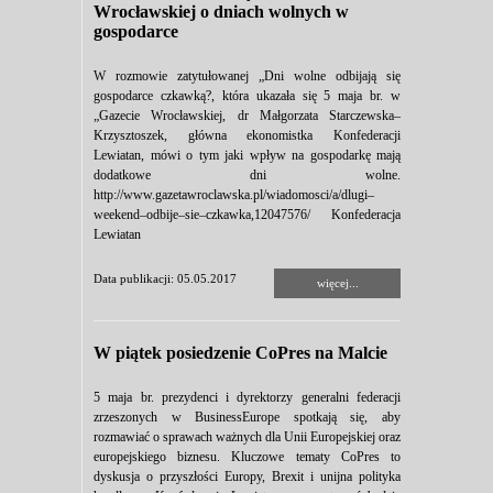
Wrocławskiej o dniach wolnych w
gospodarce
W rozmowie zatytułowanej „Dni wolne odbijają się
gospodarce czkawką?, która ukazała się 5 maja br. w
„Gazecie Wrocławskiej, dr Małgorzata Starczewska–
Krzysztoszek, główna ekonomistka Konfederacji
Lewiatan, mówi o tym jaki wpływ na gospodarkę mają
dodatkowe dni wolne.
http://www.gazetawroclawska.pl/wiadomosci/a/dlugi–
weekend–odbije–sie–czkawka,12047576/ Konfederacja
Lewiatan
Data publikacji: 05.05.2017
więcej...
W piątek posiedzenie CoPres na Malcie
5 maja br. prezydenci i dyrektorzy generalni federacji
zrzeszonych w BusinessEurope spotkają się, aby
rozmawiać o sprawach ważnych dla Unii Europejskiej oraz
europejskiego biznesu. Kluczowe tematy CoPres to
dyskusja o przyszłości Europy, Brexit i unijna polityka