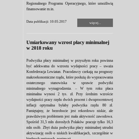
Regionalnego Programu Operacyjnego, które umożliwią
finansowanie m.in.
Data publikacji: 10.05.2017
więcej...
Umiarkowany wzrost płacy minimalnej
w 2018 roku
Podwyżka płacy minimalnej w przyszłym roku powinna
być adekwatna do wzrostu wydajności pracy – uważa
Konfederacja Lewiatan. Pracodawcy czekają na prognozy
makroekonomiczne rządu, które posłużą do wypracowania
ostatecznego stanowiska w sprawie podwyżki
minimalnego wynagrodzenia. – W tym roku płaca
minimalna wynosi 2 tys. zł. Przy średnim wzroście
wydajności pracy rzędu dwóch procent i dwuprocentowej
inflacji optymalna byłaby podwyżka rzędu 80 zł.
Pamiętajmy, że bezrobocie jest rekordowo niskie, ale
prawdziwym problemem jest mała aktywność zawodowa.
Spośród 31,5 mln dorosłych Polaków pracuje tylko 16,3
mln osób. Zbyt duża podwyżka płacy minimalnej utrudni
aktywizację osób o niskich kwalifikacjach, szczególnie w
biednych regionach, ponieważ...