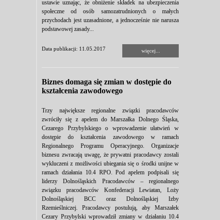
ustawie uznając, że obniżenie składek na ubezpieczenia
społeczne od osób samozatrudnionych o małych
przychodach jest uzasadnione, a jednocześnie nie narusza
podstawowej zasady...
Data publikacji: 11.05.2017
więcej...
Biznes domaga się zmian w dostępie do
kształcenia zawodowego
Trzy największe regionalne związki pracodawców
zwróciły się z apelem do Marszałka Dolnego Śląska,
Cezarego Przybylskiego o wprowadzenie ułatwień w
dostępie do kształcenia zawodowego w ramach
Regionalnego Programu Operacyjnego. Organizacje
biznesu zwracają uwagę, że prywatni pracodawcy zostali
wykluczeni z możliwości ubiegania się o środki unijne w
ramach działania 10.4 RPO. Pod apelem podpisali się
liderzy Dolnośląskich Pracodawców – regionalnego
związku pracodawców Konfederacji Lewiatan, Loży
Dolnośląskiej BCC oraz Dolnośląskiej Izby
Rzemieślniczej. Pracodawcy postulują, aby Marszałek
Cezary Przybylski wprowadził zmiany w działaniu 10.4