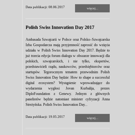
Data publikacji: 08.06.2017
więcej...
Polish Swiss Innovation Day 2017
Ambasada Szwajcarii w Polsce oraz Polsko–Szwajcarska
Izba Gospodarcza mają przyjemność zaprosić do wzięcia
udziału w Polish Swiss Innovation Day 2017. Będzie to
już trzecia edycja forum dialogu w obszarze innowacji dla
polskich, szwajcarskich, i nie tylko, ekspertów,
przedstawicieli rządu, naukowców, przedsiębiorców oraz
startupów. Tegorocznym tematem przewodnim Polish
Swiss Innovation Day będzie: How to shape a successful
digital ecosystem? Wystąpienie wprowadzające do
wydarzenia wygłosi Jovan Kurbalija, prezes
DiploFoundation z Genewy. Jednym z głównych
panelistów będzie natomiast minister cyfryzacji Anna
Streżyńska. Polish Swiss Innovation Day...
Data publikacji: 19.05.2017
więcej...