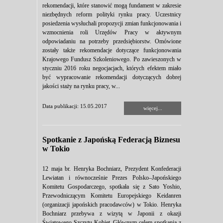
rekomendacji, które stanowić mogą fundament w zakresie
niezbędnych reform polityki rynku pracy. Uczestnicy
posiedzenia wysłuchali propozycji zmian funkcjonowania i
wzmocnienia roli Urzędów Pracy w aktywnym
odpowiadaniu na potrzeby przedsiębiorstw. Omówione
zostały także rekomendacje dotyczące funkcjonowania
Krajowego Fundusz Szkoleniowego. Po zawieszonych w
styczniu 2016 roku negocjacjach, których efektem miało
być wypracowanie rekomendacji dotyczących dobrej
jakości staży na rynku pracy, w...
Data publikacji: 15.05.2017
więcej...
Spotkanie z Japońską Federacją Biznesu
w Tokio
12 maja br. Henryka Bochniarz, Prezydent Konfederacji
Lewiatan i równocześnie Prezes Polsko–Japońskiego
Komitetu Gospodarczego, spotkała się z Sato Yoshio,
Przewodniczącym Komitetu Europejskiego Keidanren
(organizacji japońskich pracodawców) w Tokio. Henryka
Bochniarz przebywa z wizytą w Japonii z okazji
Światowego Szczytu Kobiet. Głównym celem spotkania z