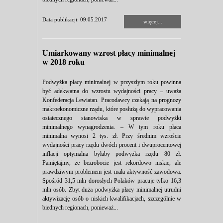
Data publikacji: 09.05.2017
więcej...
Umiarkowany wzrost płacy minimalnej
w 2018 roku
Podwyżka płacy minimalnej w przyszłym roku powinna
być adekwatna do wzrostu wydajności pracy – uważa
Konfederacja Lewiatan. Pracodawcy czekają na prognozy
makroekonomiczne rządu, które posłużą do wypracowania
ostatecznego stanowiska w sprawie podwyżki
minimalnego wynagrodzenia. – W tym roku płaca
minimalna wynosi 2 tys. zł. Przy średnim wzroście
wydajności pracy rzędu dwóch procent i dwuprocentowej
inflacji optymalna byłaby podwyżka rzędu 80 zł.
Pamiętajmy, że bezrobocie jest rekordowo niskie, ale
prawdziwym problemem jest mała aktywność zawodowa.
Spośród 31,5 mln dorosłych Polaków pracuje tylko 16,3
mln osób. Zbyt duża podwyżka płacy minimalnej utrudni
aktywizację osób o niskich kwalifikacjach, szczególnie w
biednych regionach, ponieważ...