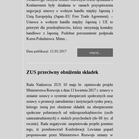
Keidanrenem były działania w ramach przyspieszenia
negocjacji umowy o wolnym handlu między Japonią i
Unią Europejską (Japan–EU Free Trade Agreement). –
Umowa o wolnym handlu między Japonią i UE to
priorytet dla przedsiębiorców, którzy utrzymują kontakty
handlowe z Japonią. Podobne porozumienie podpisała
Korea Południowa. Mimo...
Data publikacji: 12.05.2017
więcej...
ZUS przeciwny obniżeniu składek
Rada Nadzorcza ZUS 10 maja br. opiniowała projekt
Ministerstwa Rozwoju z dnia 13 kwietnia 2017 r. ustawy o
zmianie ustawy o systemie ubezpieczeń społecznych oraz
ustawy o promocji zatrudnienia i instytucjach rynku pracy,
którego istotą jest obniżenie składek na ubezpieczenie
społeczne pobieranych od mikroprzedsiębiorców (osób
samozatrudnionych) o niskich przychodach (do 60 tys. zł
rocznie). Rada negatywnie zaopiniowała projekt pomimo
tego, iż przedstawiciel Konfederacji Lewiatan poparł
proponowane przez Ministerstwo Rozwoju zmiany w