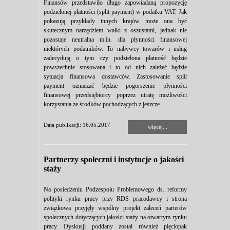
Finansów przedstawiło długo zapowiadaną propozycję
podzielonej płatności (split payment) w podatku VAT. Jak
pokazują przykłady innych krajów może ona być
skutecznym narzędziem walki z oszustami, jednak nie
pozostaje neutralna m.in. dla płynności finansowej
niektórych podatników. To nabywcy towarów i usług
zadecydują o tym czy podzielona płatność będzie
powszechnie stosowana i to od nich zależeć będzie
sytuacja finansowa dostawców. Zastosowanie split
payment oznaczać będzie pogorszenie płynności
finansowej przedsiębiorcy poprzez utratę możliwości
korzystania ze środków pochodzących z jeszcze...
Data publikacji: 16.05.2017
więcej...
Partnerzy społeczni i instytucje o jakości
staży
Na posiedzeniu Podzespołu Problemowego ds. reformy
polityki rynku pracy przy RDS pracodawcy i strona
związkowa przyjęły wspólny projekt zaleceń parterów
społecznych dotyczących jakości staży na otwartym rynku
pracy. Dyskusji poddany został również pięciopak