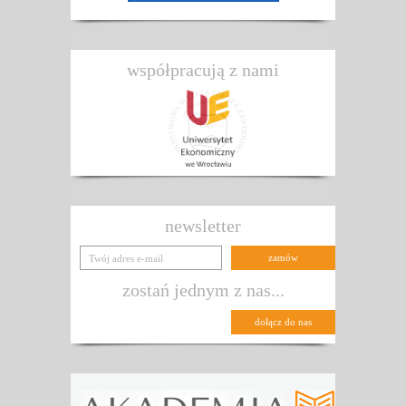
współpracują z nami
newsletter
zostań jednym z nas...