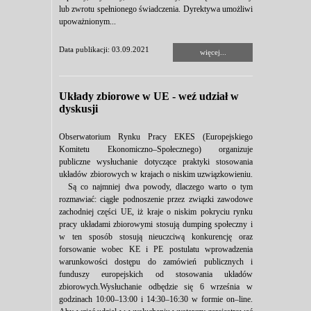
lub zwrotu spełnionego świadczenia. Dyrektywa umożliwi
upoważnionym...
Data publikacji: 03.09.2021
więcej...
Układy zbiorowe w UE - weź udział w
dyskusji
Obserwatorium Rynku Pracy EKES (Europejskiego
Komitetu Ekonomiczno–Społecznego) organizuje
publiczne wysłuchanie dotyczące praktyki stosowania
układów zbiorowych w krajach o niskim uzwiązkowieniu.
Są co najmniej dwa powody, dlaczego warto o tym
rozmawiać: ciągłe podnoszenie przez związki zawodowe
zachodniej części UE, iż kraje o niskim pokryciu rynku
pracy układami zbiorowymi stosują dumping społeczny i
w ten sposób stosują nieuczciwą konkurencję oraz
forsowanie wobec KE i PE postulatu wprowadzenia
warunkowości dostępu do zamówień publicznych i
funduszy europejskich od stosowania układów
zbiorowych.Wysłuchanie odbędzie się 6 września w
godzinach 10:00–13:00 i 14:30–16:30 w formie on–line.