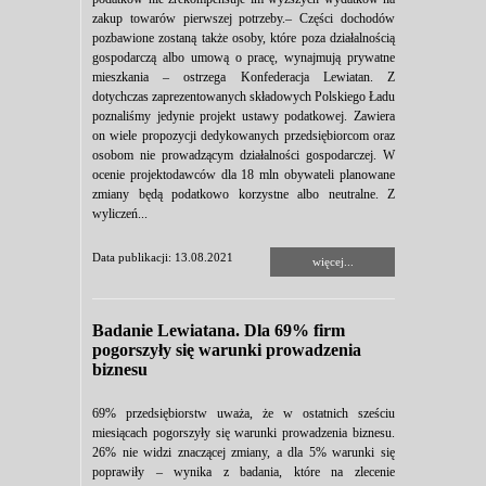
zakup towarów pierwszej potrzeby.– Części dochodów
pozbawione zostaną także osoby, które poza działalnością
gospodarczą albo umową o pracę, wynajmują prywatne
mieszkania – ostrzega Konfederacja Lewiatan. Z
dotychczas zaprezentowanych składowych Polskiego Ładu
poznaliśmy jedynie projekt ustawy podatkowej. Zawiera
on wiele propozycji dedykowanych przedsiębiorcom oraz
osobom nie prowadzącym działalności gospodarczej. W
ocenie projektodawców dla 18 mln obywateli planowane
zmiany będą podatkowo korzystne albo neutralne. Z
wyliczeń...
Data publikacji: 13.08.2021
więcej...
Badanie Lewiatana. Dla 69% firm
pogorszyły się warunki prowadzenia
biznesu
69% przedsiębiorstw uważa, że w ostatnich sześciu
miesiącach pogorszyły się warunki prowadzenia biznesu.
26% nie widzi znaczącej zmiany, a dla 5% warunki się
poprawiły – wynika z badania, które na zlecenie