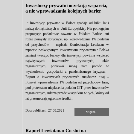
Inwestorzy prywatni oczekują wsparcia,
a nie wprowadzania kolejnych barier
• Inwestycje prywatne w Polsce spadają od kilku lat i
należą do najniższych w Unii Europejskiej. Nie pomogą im
propozycje podatkowe zawarte w Polskim Ładzie, ani
różne pomysły dotyczące, np. wprowadzenia 1% podatku
od przychodów – napisała Konfederacja Lewiatan w
raporcie poświęconym inwestycjom prywatnym.• Polska
zamiast tworzyć bariery dla inwestycji powinna wspierać
największych inwestorów prywatnych, także
zagranicznych, ponieważ mogą nam pomóc w
wychodzeniu gospodarki z pandemicznego kryzysu.
Raport o inwestycjach prywatnych znajdziesz tutaj –
Pomysł wprowadzenia 1% podatku od przychodów firm,
pod pretekstem niepłacenia podatku CIT przez inwestorów
zagranicznych, uderza przede wszystkim w tych, którzy od
lat przeznaczają ogromne środki...
Data publikacji: 27.08.2021
więcej...
Raport Lewiatana: Co stoi na