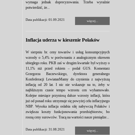
wymaga jednak doprecyzowania. Trzeba wyraźnie
potwierdzić, że...
Data publikacji: 01.09.2021
więcej...
Inflacja uderza w kieszenie Polaków
W sierpniu br. ceny towarów i usług konsumpcyjnych
wzrosły o 5,4% w porównaniu z analogicznym okresem
ubiegłego roku. PKB zaś w drugim kwartale był wyższy o
11,1% niż przed rokiem – podał GUS. Komentarz
Grzegorza Baczewskiego, dyrektora generalnego
Konfederacji LewiatanMamy do czynienia z najwyższą
inflacją od 20 lat. I nic nie wskazuje na to, żeby w
najbliższym czasie tempo wzrostu cen wyhamowało.
Kolejne miesiące przyniosą dalsze wzrosty inflacji, która
już od ponad roku utrzymuje się powyżej celu inflacyjnego
NBP. Wysoka inflacja osłabia siłę nabywczą Polaków i
zwiększa koszty funkcjonowania przedsiębiorstw, bo
rosną ceny surowców. Tracą na wartości nasze pieniądze...
Data publikacji: 31.08.2021
więcej...