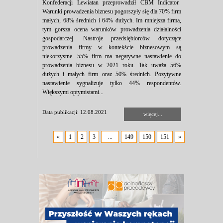
Konfederacji Lewiatan przeprowadził CBM Indicator.
Warunki prowadzenia biznesu pogorszyły się dla 70% firm
małych, 68% średnich i 64% dużych. Im mniejsza firma,
tym gorsza ocena warunków prowadzenia działalności
gospodarczej. Nastroje przedsiębiorców dotyczące
prowadzenia firmy w kontekście biznesowym są
niekorzystne. 55% firm ma negatywne nastawienie do
prowadzenia biznesu w 2021 roku. Tak uważa 56%
dużych i małych firm oraz 50% średnich. Pozytywne
nastawienie sygnalizuje tylko 44% respondentów.
Większymi optymistami...
Data publikacji: 12.08.2021
więcej...
«
1
2
3
...
149
150
151
»