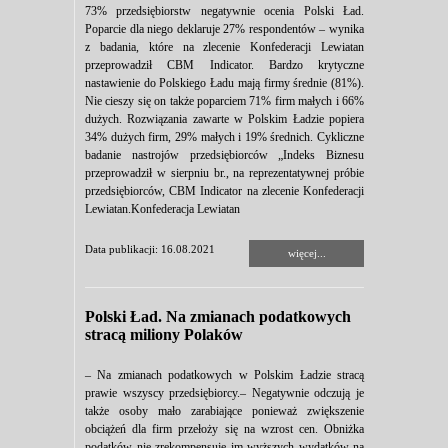
73% przedsiębiorstw negatywnie ocenia Polski Ład.
Poparcie dla niego deklaruje 27% respondentów – wynika
z badania, które na zlecenie Konfederacji Lewiatan
przeprowadził CBM Indicator. Bardzo krytyczne
nastawienie do Polskiego Ładu mają firmy średnie (81%).
Nie cieszy się on także poparciem 71% firm małych i 66%
dużych. Rozwiązania zawarte w Polskim Ładzie popiera
34% dużych firm, 29% małych i 19% średnich. Cykliczne
badanie nastrojów przedsiębiorców „Indeks Biznesu
przeprowadził w sierpniu br., na reprezentatywnej próbie
przedsiębiorców, CBM Indicator na zlecenie Konfederacji
Lewiatan.Konfederacja Lewiatan
Data publikacji: 16.08.2021
więcej...
Polski Ład. Na zmianach podatkowych
stracą miliony Polaków
– Na zmianach podatkowych w Polskim Ładzie stracą
prawie wszyscy przedsiębiorcy.– Negatywnie odczują je
także osoby mało zarabiające ponieważ zwiększenie
obciążeń dla firm przełoży się na wzrost cen. Obniżka
podatków nie zrekompensuje im wyższych wydatków na