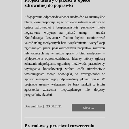
Projekt ustawy o jakości w opiece
zdrowotnej do poprawki
• Wyłączenie odpowiedzialności medyków za nieumyślne
błędy, które proponuje się w projekcie ustawy o jakości w
opiece zdrowotnej i bezpieczeństwie pacjentów, może
negatywnie wpłynąć na jakość usług – uważa
Konfederacja Lewiatan.• Trudno będzie monitorować
jakość usług medycznych bez uwzględnienia i weryfikacji
zgłoszonych przez poszkodowanych pacjentów roszczeń
lub toczących się w sądzie spraw o błąd medyczny. –
Wyłączenie z odpowiedzialności lekarzy, którzy zgłoszą
zdarzenia niepożądane, ograniczy możliwości pracodawcy
wyciągania konsekwencji wobec osób niewłaściwie
wykonujących swoje obowiązki, w szczególności w
sposób niezapewniający odpowiedniej jakości opieki. W
projekcie ustawy wskazano, że brak sankcji z tytułu
zgłoszenia zdarzenia niepożądanego nie dotyczy
przypadków działań...
Data publikacji: 23.08.2021
więcej...
Pracodawcy przeciwni rozszerzeniu