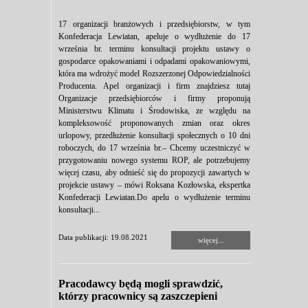
17 organizacji branżowych i przedsiębiorstw, w tym
Konfederacja Lewiatan, apeluje o wydłużenie do 17
września br. terminu konsultacji projektu ustawy o
gospodarce opakowaniami i odpadami opakowaniowymi,
która ma wdrożyć model Rozszerzonej Odpowiedzialności
Producenta. Apel organizacji i firm znajdziesz tutaj
Organizacje przedsiębiorców i firmy proponują
Ministerstwu Klimatu i Środowiska, ze względu na
kompleksowość proponowanych zmian oraz okres
urlopowy, przedłużenie konsultacji społecznych o 10 dni
roboczych, do 17 września br.– Chcemy uczestniczyć w
przygotowaniu nowego systemu ROP, ale potrzebujemy
więcej czasu, aby odnieść się do propozycji zawartych w
projekcie ustawy – mówi Roksana Kozłowska, ekspertka
Konfederacji Lewiatan.Do apelu o wydłużenie terminu
konsultacji...
Data publikacji: 19.08.2021
więcej...
Pracodawcy będą mogli sprawdzić,
którzy pracownicy są zaszczepieni