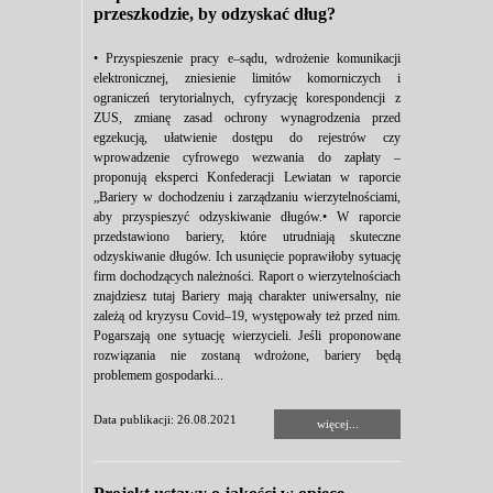
przeszkodzie, by odzyskać dług?
• Przyspieszenie pracy e–sądu, wdrożenie komunikacji
elektronicznej, zniesienie limitów komorniczych i
ograniczeń terytorialnych, cyfryzację korespondencji z
ZUS, zmianę zasad ochrony wynagrodzenia przed
egzekucją, ułatwienie dostępu do rejestrów czy
wprowadzenie cyfrowego wezwania do zapłaty –
proponują eksperci Konfederacji Lewiatan w raporcie
„Bariery w dochodzeniu i zarządzaniu wierzytelnościami,
aby przyspieszyć odzyskiwanie długów.• W raporcie
przedstawiono bariery, które utrudniają skuteczne
odzyskiwanie długów. Ich usunięcie poprawiłoby sytuację
firm dochodzących należności. Raport o wierzytelnościach
znajdziesz tutaj Bariery mają charakter uniwersalny, nie
zależą od kryzysu Covid–19, występowały też przed nim.
Pogarszają one sytuację wierzycieli. Jeśli proponowane
rozwiązania nie zostaną wdrożone, bariery będą
problemem gospodarki...
Data publikacji: 26.08.2021
więcej...