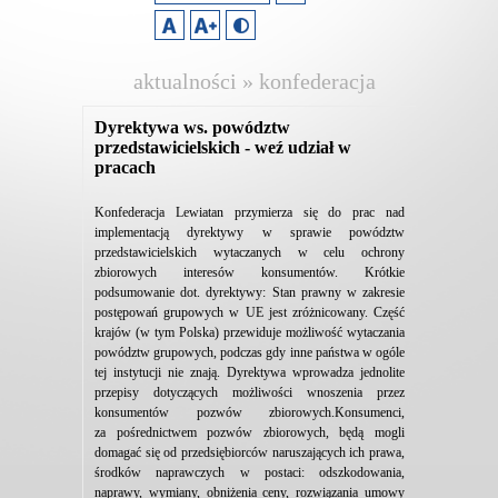
aktualności » konfederacja
lewiatan
Dyrektywa ws. powództw
przedstawicielskich - weź udział w
pracach
Konfederacja Lewiatan przymierza się do prac nad
implementacją dyrektywy w sprawie powództw
przedstawicielskich wytaczanych w celu ochrony
zbiorowych interesów konsumentów. Krótkie
podsumowanie dot. dyrektywy: Stan prawny w zakresie
postępowań grupowych w UE jest zróżnicowany. Część
krajów (w tym Polska) przewiduje możliwość wytaczania
powództw grupowych, podczas gdy inne państwa w ogóle
tej instytucji nie znają. Dyrektywa wprowadza jednolite
przepisy dotyczących możliwości wnoszenia przez
konsumentów pozwów zbiorowych.Konsumenci,
za pośrednictwem pozwów zbiorowych, będą mogli
domagać się od przedsiębiorców naruszających ich prawa,
środków naprawczych w postaci: odszkodowania,
naprawy, wymiany, obniżenia ceny, rozwiązania umowy