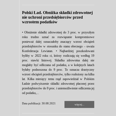
Polski Ład. Obniżka składki zdrowotnej
nie uchroni przedsiębiorców przed
wzrostem podatków
• Obniżenie składki zdrowotnej do 3 proc. w przyszłym
roku trudno uznać za rozwiązanie kompromisowe
ponieważ dalej oznaczałoby znaczący wzrost obciążeń
przedsiębiorców w stosunku do stanu obecnego – uważa
Konfederacja Lewiatan. • Najbardziej poszkodowani
byliby w 2022 roku ci, którzy rozliczają się według 19
proc. stawki liniowej. Składka zdrowotna dalej nie
mogłaby być odliczana od podatku, a w kolejnych latach
byłaby podnoszona do 9 proc. To oznacza drastyczny
wzrost obciążeń przedsiębiorców, tylko rozłożony na kilka
lat. Kilka miesięcy temu rząd zapowiedział w Polskim
Ładzie podwyższenie składki zdrowotnej płaconej przez
przedsiębiorców do 9 proc. i uniemożliwienie odliczenia jej
od podatku,...
Data publikacji: 30.08.2021
więcej...