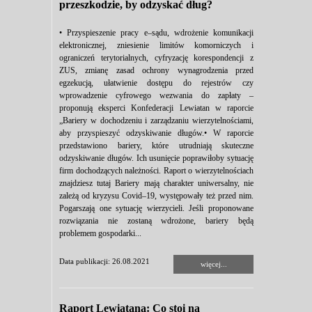
przeszkodzie, by odzyskać dług?
• Przyspieszenie pracy e–sądu, wdrożenie komunikacji
elektronicznej, zniesienie limitów komorniczych i
ograniczeń terytorialnych, cyfryzację korespondencji z
ZUS, zmianę zasad ochrony wynagrodzenia przed
egzekucją, ułatwienie dostępu do rejestrów czy
wprowadzenie cyfrowego wezwania do zapłaty –
proponują eksperci Konfederacji Lewiatan w raporcie
„Bariery w dochodzeniu i zarządzaniu wierzytelnościami,
aby przyspieszyć odzyskiwanie długów.• W raporcie
przedstawiono bariery, które utrudniają skuteczne
odzyskiwanie długów. Ich usunięcie poprawiłoby sytuację
firm dochodzących należności. Raport o wierzytelnościach
znajdziesz tutaj Bariery mają charakter uniwersalny, nie
zależą od kryzysu Covid–19, występowały też przed nim.
Pogarszają one sytuację wierzycieli. Jeśli proponowane
rozwiązania nie zostaną wdrożone, bariery będą
problemem gospodarki...
Data publikacji: 26.08.2021
więcej...
Raport Lewiatana: Co stoi na