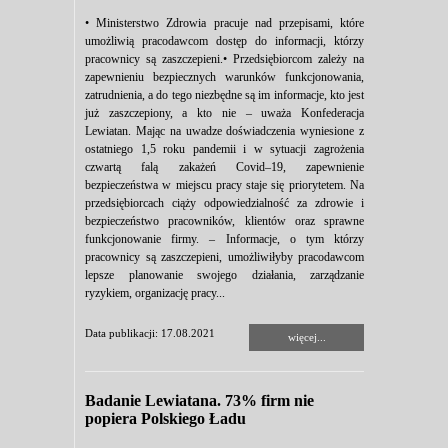
• Ministerstwo Zdrowia pracuje nad przepisami, które
umożliwią pracodawcom dostęp do informacji, którzy
pracownicy są zaszczepieni.• Przedsiębiorcom zależy na
zapewnieniu bezpiecznych warunków funkcjonowania,
zatrudnienia, a do tego niezbędne są im informacje, kto jest
już zaszczepiony, a kto nie – uważa Konfederacja
Lewiatan. Mając na uwadze doświadczenia wyniesione z
ostatniego 1,5 roku pandemii i w sytuacji zagrożenia
czwartą falą zakażeń Covid–19, zapewnienie
bezpieczeństwa w miejscu pracy staje się priorytetem. Na
przedsiębiorcach ciąży odpowiedzialność za zdrowie i
bezpieczeństwo pracowników, klientów oraz sprawne
funkcjonowanie firmy. – Informacje, o tym którzy
pracownicy są zaszczepieni, umożliwiłyby pracodawcom
lepsze planowanie swojego działania, zarządzanie
ryzykiem, organizację pracy...
Data publikacji: 17.08.2021
więcej...
Badanie Lewiatana. 73% firm nie
popiera Polskiego Ładu