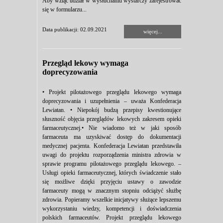
Aby wziąć udział w wysłuchaniu wystarczy zarejestrować
się w formularzu...
Data publikacji: 02.09.2021
więcej...
Przegląd lekowy wymaga
doprecyzowania
• Projekt pilotażowego przeglądu lekowego wymaga
doprecyzowania i uzupełnienia – uważa Konfederacja
Lewiatan. • Niepokój budzą przepisy kwestionujące
słuszność objęcia przeglądów lekowych zakresem opieki
farmaceutycznej.• Nie wiadomo też w jaki sposób
farmaceuta ma uzyskiwać dostęp do dokumentacji
medycznej pacjenta. Konfederacja Lewiatan przedstawiła
uwagi do projektu rozporządzenia ministra zdrowia w
sprawie programu pilotażowego przeglądu lekowego. –
Usługi opieki farmaceutycznej, których świadczenie stało
się możliwe dzięki przyjęciu ustawy o zawodzie
farmaceuty mogą w znacznym stopniu odciążyć służbę
zdrowia. Popieramy wszelkie inicjatywy służące lepszemu
wykorzystaniu wiedzy, kompetencji i doświadczenia
polskich farmaceutów. Projekt przeglądu lekowego